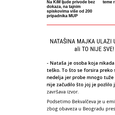
Na KiM ljude privode bez
teme 
dokaza, na tajnim
spiskovima više od 200
pripadnika MUP
NATAŠINA MAJKA ULAZI U
ali TO NIJE SVE!
- Nataša je osoba koja nikada n
teško. To što se forsira preko
nedelja jer probe mnogo tuže 
nije začudilo što joj je pozlilo
završava izvor.
Podsetimo Bekvalčeva je u emisi
zbog obaveza u Beogradu presel