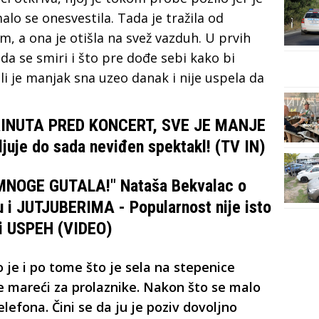
alo se onesvestila. Tada je tražila od
, a ona je otišla na svež vazduh. U prvih
da se smiri i što pre dođe sebi kako bi
i je manjak sna uzeo danak i nije uspela da
NUTA PRED KONCERT, SVE JE MANJE
uje do sada neviđen spektakl! (TV IN)
MNOGE GUTALA!" Nataša Bekvalac o
 i JUTJUBERIMA - Popularnost nije isto
 i USPEH (VIDEO)
o je i po tome što je sela na stepenice
ne mareći za prolaznike. Nakon što se malo
elefona. Čini se da ju je poziv dovoljno