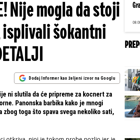
 Nije mogla da stoji
Gra
08.0
isplivali šokantni
PREP
DETALJI
Dodaj Informer kao željeni izvor na Googlu
e ni slutila da će pripreme za kocnert za
aporne. Panonska barbika kako je mnogi
na zbog toga što spava svega nekoliko sati,
ci otkriva, njoj je tokom probe pozlio jer je