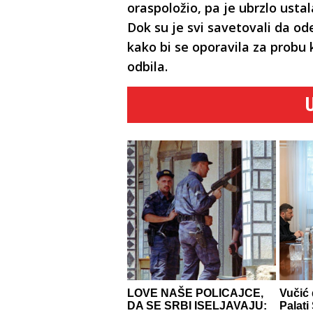
oraspoložio, pa je ubrzlo usta
Dok su je svi savetovali da o
kako bi se oporavila za probu 
odbila.
LOVE NAŠE POLICAJCE,
Vučić
DA SE SRBI ISELJAVAJU:
Palati