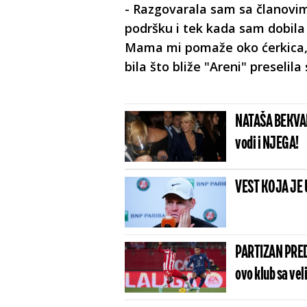
- Razgovarala sam sa članovim
podršku i tek kada sam dobila
Mama mi pomaže oko ćerkica, 
bila što bliže "Areni" preselil
NATAŠA BEKVAL
vodi i NJEGA!
VEST KOJA JE 
PARTIZAN PRED
ovo klub sa vel