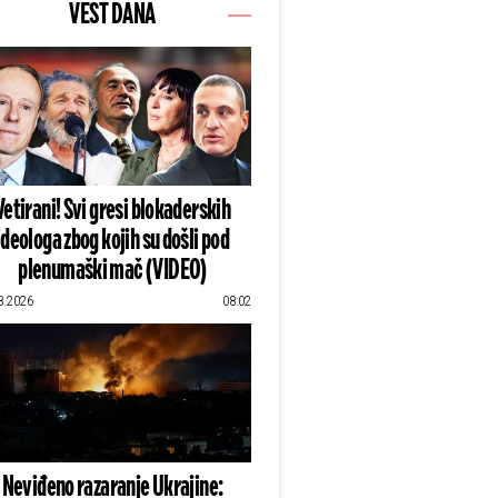
VEST DANA
Vetirani! Svi gresi blokaderskih
ideologa zbog kojih su došli pod
plenumaški mač (VIDEO)
8.2026
08:02
Neviđeno razaranje Ukrajine: