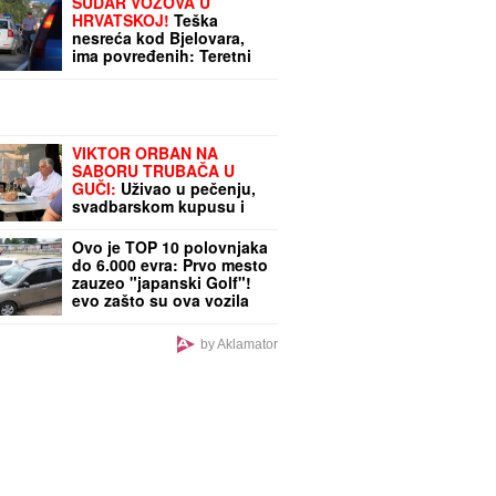
SUDAR VOZOVA U
HRVATSKOJ!
Teška
nesreća kod Bjelovara,
ima povređenih: Teretni
prošao kroz CRVENO!
VIKTOR ORBAN NA
SABORU TRUBAČA U
GUČI:
Uživao u pečenju,
svadbarskom kupusu i
hajdučkim ćevapima
(FOTO)
Ovo je TOP 10 polovnjaka
do 6.000 evra: Prvo mesto
zauzeo "japanski Golf"!
evo zašto su ova vozila
pametna investicija
by Aklamator