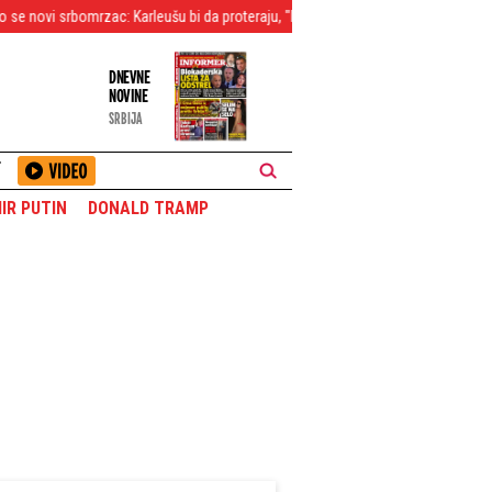
omrzac: Karleušu bi da proteraju, "bode" im oči
Zašto mu se zahvaljujete, ni
DNEVNE
NOVINE
SRBIJA
T
IR PUTIN
DONALD TRAMP