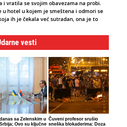
la i vratila se svojim obavezama na probi.
de u hotel u kojem je smeštena i odmori se
koja ih je čekala već sutradan, ona je to
Udarne vesti
 danas sa Zelenskim u
Čuveni profesor srušio
 Srbija; Ovo su ključne
sneška blokaderima: Doza