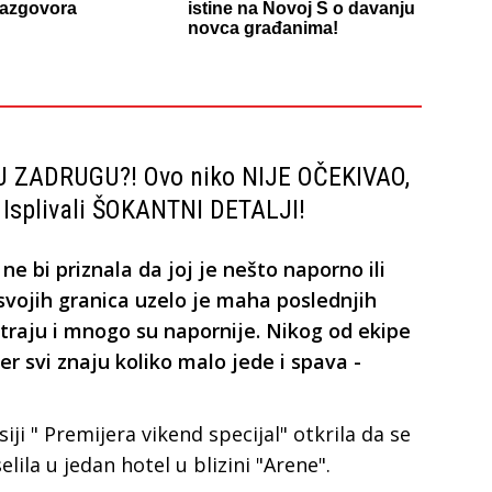
razgovora
istine na Novoj S o davanju
novca građanima!
 ZADRUGU?! Ovo niko NIJE OČEKIVAO,
 Isplivali ŠOKANTNI DETALJI!
e bi priznala da joj je nešto naporno ili
 svojih granica uzelo je maha poslednjih
traju i mnogo su napornije. Nikog od ekipe
 jer svi znaju koliko malo jede i spava -
ji " Premijera vikend specijal" otkrila da se
ila u jedan hotel u blizini "Arene".