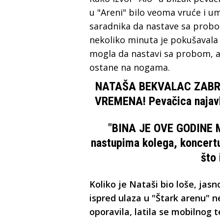
u "Areni" bilo veoma vruće i um
saradnika da nastave sa probom
nekoliko minuta je pokušavala 
mogla da nastavi sa probom, al
ostane na nogama.
NATAŠA BEKVALAC ZABRI
VREMENA! Pevačica najavlj
"BINA JE OVE GODINE 
nastupima kolega, koncertu
što
Koliko je Nataši bio loše, jasn
ispred ulaza u "Štark arenu" 
oporavila, latila se mobilnog t