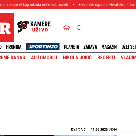
koji nikada neće zaboraviti
Fašistički ispadi u Hrvatskoj - Javio se novi srb
O
HRONIKA
PLANETA
ZABAVA
MAGAZIN
DŽET SE
REME DANAS
AUTOMOBILI
NIKOLA JOKIĆ
RECEPTI
VLADIM
Izvor:
Alo!
08:44
11.02.2020