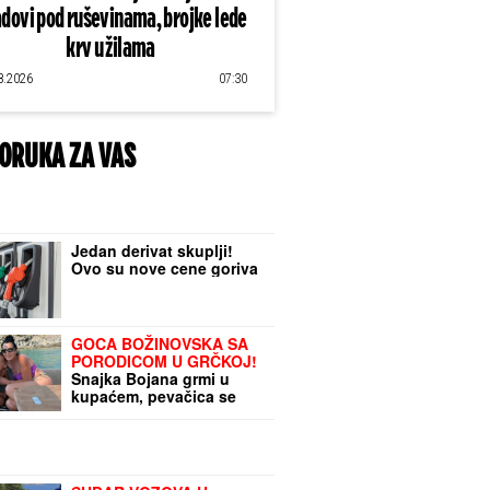
dovi pod ruševinama, brojke lede
krv u žilama
8.2026
07:30
ORUKA ZA VAS
Jedan derivat skuplji!
Ovo su nove cene goriva
GOCA BOŽINOVSKA SA
PORODICOM U GRČKOJ!
Snajka Bojana grmi u
kupaćem, pevačica se
sunča: Oglasila se sa
jahte, ovako se baškare
(FOTO)