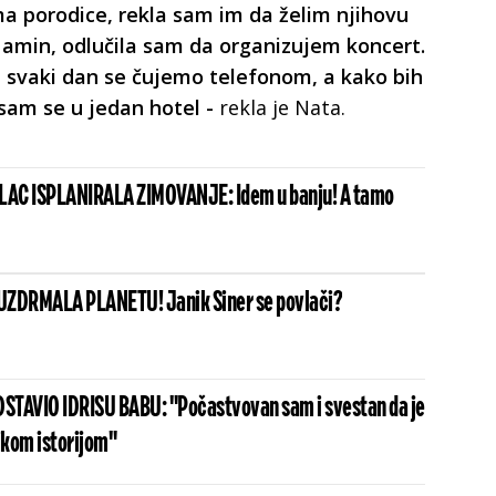
a porodice, rekla sam im da želim njihovu
 amin, odlučila sam da organizujem koncert.
svaki dan se čujemo telefonom, a kako bih
a sam se u jedan hotel -
rekla je Nata.
AC ISPLANIRALA ZIMOVANJE: Idem u banju! A tamo
UZDRMALA PLANETU! Janik Siner se povlači?
STAVIO IDRISU BABU: "Počastvovan sam i svestan da je
ikom istorijom"