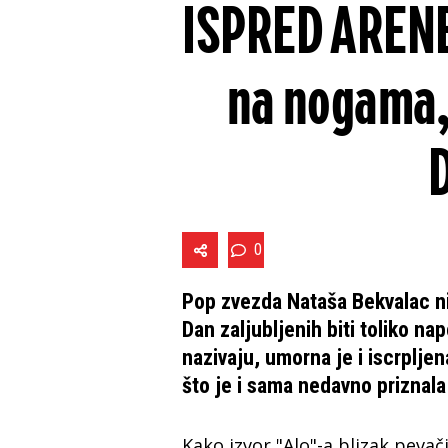
ISPRED ARENE!
na nogama, 
0
Pop zvezda Nataša Bekvalac nij
Dan zaljubljenih biti toliko n
nazivaju, umorna je i iscrplje
što je i sama nedavno priznala
Kako izvor "Alo"-a blizak pevači