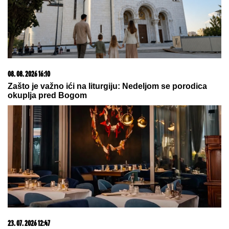
"Ocu ne mogu da oprostim, i danas osećam njegov
kaiš, a REČI MOJE MAJKE SVE GOVORE": Anica
Milenković za podkast "Životna priča" o bolnom
odrastanju
Asmin podelio Majin SNIMAK posle
DRAME I RAZBIJENE ŠOFERKE - svi
se pitaju KOLIKO LI ĆE OVO
POTRAJATI? (VIDEO)