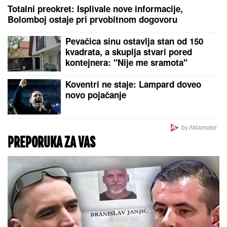
Ceca o tome ne želi da govori: Ovako je Anastasija
prekinula porodičnu tradiciju dugu 30 godina,
donela je odluku i stavila tačku!
Ovo se zove lojalnost: Italijan
produžio ugovor sa Romom
Objavljeni prvi detalji o smrti
Mesijevog oca