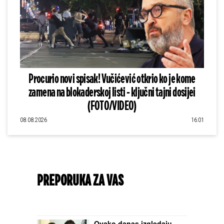
Procurio novi spisak! Vučićević otkrio ko je kome
zamena na blokaderskoj listi - ključni tajni dosijei
(FOTO/VIDEO)
08.08.2026
16:01
PREPORUKA ZA VAS