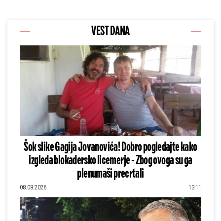
VEST DANA
Šok slike Gagija Jovanovića! Dobro pogledajte kako
izgleda blokadersko licemerje - Zbog ovoga su ga
plenumaši precrtali
08.08.2026
13:11