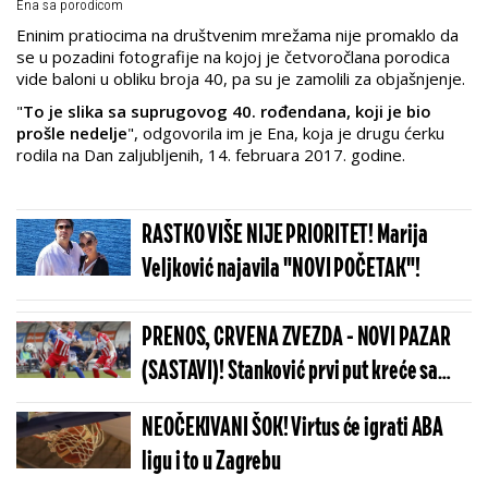
Ena sa porodicom
Eninim pratiocima na društvenim mrežama nije promaklo da
se u pozadini fotografije na kojoj je četvoročlana porodica
vide baloni u obliku broja 40, pa su je zamolili za objašnjenje.
"
To je slika sa suprugovog 40. rođendana, koji je bio
prošle nedelje
", odgovorila im je Ena, koja je drugu ćerku
rodila na Dan zaljubljenih, 14. februara 2017. godine.
RASTKO VIŠE NIJE PRIORITET! Marija
Veljković najavila "NOVI POČETAK"!
PRENOS, CRVENA ZVEZDA - NOVI PAZAR
(SASTAVI)! Stanković prvi put kreće sa
Enemom!
NEOČEKIVANI ŠOK! Virtus će igrati ABA
ligu i to u Zagrebu