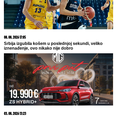
koji će dva sremska sela spojiti sa
matičnom opštinom u Bačkoj
STIGLO
UPOZORENjE U HUMSKOJ!
Crno-belima se loše piše!
by Aklamator
08. 08. 2026 16:23
Медведев: Каријера Зеленског се ближи крају