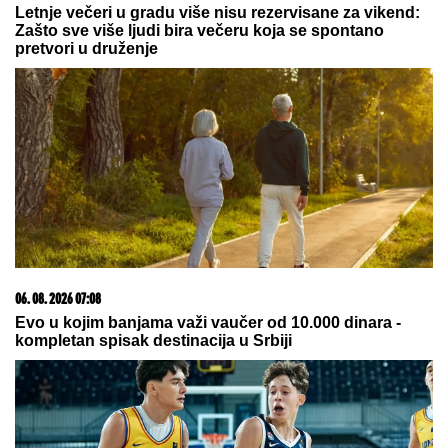
MUŠKARAC SKOČIO U DUNAV I
NESTAO
Užas kod Bele stene: Hteo
da se osveži i nije isplivao
(FOTO) SVI GLEDAJU U SARU JO!
Pevačica i Aleksa
Bjelogrlić ne skidaju osmeh sa lica, a ona jednim
potezom OČARALA SVE
U PALANKU BEZ
SKRETANjA U
HRVATSKU: Počinje izgradnja mosta