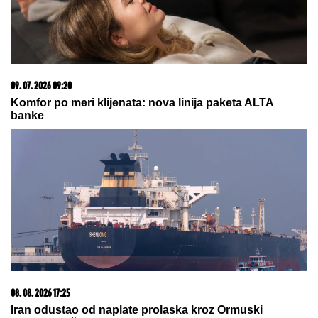
06. 08. 2026 07:08
Evo u kojim banjama važi vaučer od 10.000 dinara -
kompletan spisak destinacija u Srbiji
08. 08. 2026 17:05
Srbija izgubila košem u poslednjoj sekundi, veliko
iznenađenje, ovo nikako nije dobro