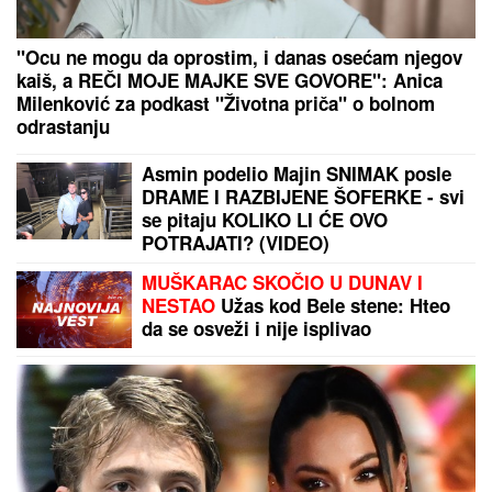
"PLAŠIM SE SMRTI"
Pevačica (73) u
panici nakon smrti kolega: "Velika
sam kukavica, mužu ne smem ni da
pomenem kupovinu grobnice"