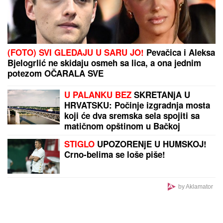
STRAVIČNA NESREĆA KOD JASENOVIKA!
Strahuje
se da IMA POVREĐENIH, sve vrvi od policije i Hitne
pomoći (FOTO, VIDEO)