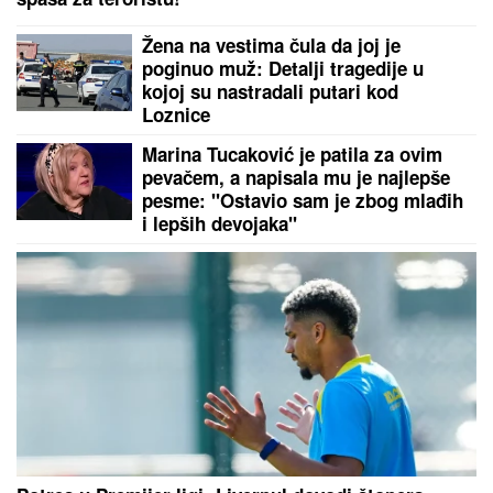
Stanković je na potezu, a meč sezone blizu:
Holanđanin se čeka, trener crveno-belih donosi
konačnu odluku
Grci dižu dronove iznad plaža: Kad
čujete kazne za ono što snime - neće
vam biti dobro
Beograđanin ostao bez oba točka na
automobilu! Saobraćajna nezgoda u
Velikoj Župi, rizična deonica na putu
ka primorju (FOTO)