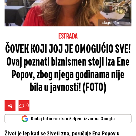
Instagram/enapopov
ESTRADA
ČOVEK KOJI JOJ JE OMOGUĆIO SVE!
Ovaj poznati biznismen stoji iza Ene
Popov, zbog njega godinama nije
bila u javnosti! (FOTO)
0
Dodaj Informer kao željeni izvor na Googlu
Život je lep kad se živeti zna, poručuje Ena Popov u