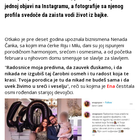
jednoj objavi na Instagramu, a fotografije sa njenog
profila svedoče da zaista vodi život iz bajke.
Otkako je pre deset godina upoznala biznismena Nenada
Čanka, sa kojim ima ćerke Riju i Milu, dani su joj ispunjeni
porodičnom harmonijom, srećom i osmesima, a od početka
februara u njihovom domu smenjuje se slavlje za slavljem.
"
Radosnice moja predivna, da zauvek đuskamo, i da
nikada ne izgubiš taj čarobni osmeh i tu radost koja te
krasi. Tvoja porodica je tu da nikad ne budeš sama i da
uvek živimo u sreći i veselju
", reči su kojima je
Ena
čestitala
osmi rođendan starijoj devojčici.