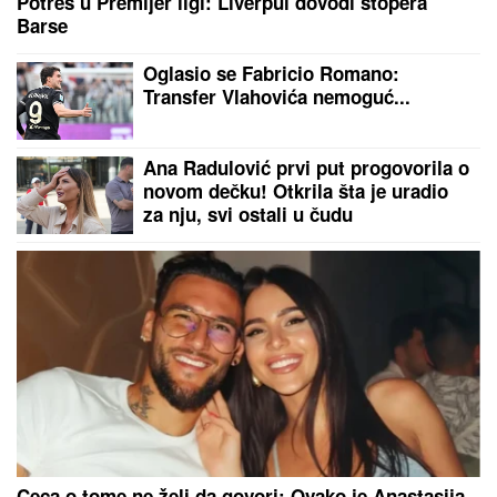
Kurti moli, opozicija ga ponižava! Poslednja slamka
spasa za teroristu!
Žena na vestima čula da joj je
poginuo muž: Detalji tragedije u
kojoj su nastradali putari kod
Loznice
Marina Tucaković je patila za ovim
pevačem, a napisala mu je najlepše
pesme: "Ostavio sam je zbog mlađih
i lepših devojaka"