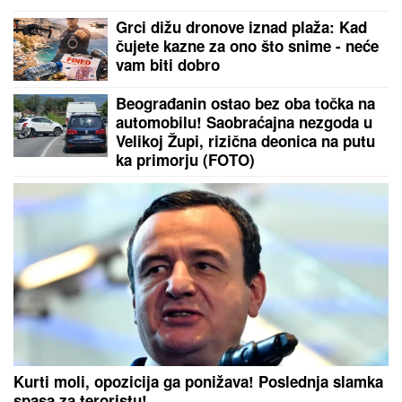
Naslovna strana za 8.8.
Ugroženim životinjama
stiže pomoć vredna 200
miliona dolara: Evo koje
vrste bi mogle da budu
spasene
by Aklamator
PREPORUKA ZA VAS