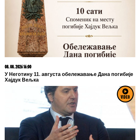
05. 08. 2026 06:45
Šta dete nasleđuje od oca, a šta od majke? Sve što
treba da znate o genetici
VIDEO
03. 08. 2026 07:31
25.000 kupaca već kupuje uz PerSu Extra. A ti? Saznaj
više