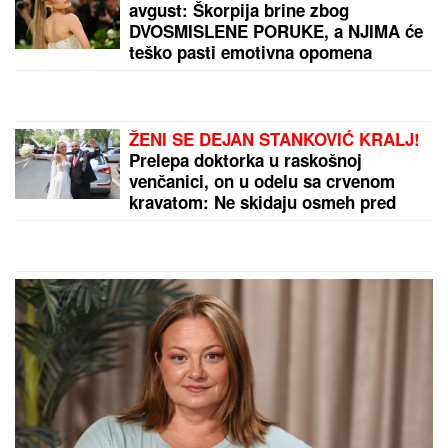
Marina Tucaković iznajmljivala stan
gde je čuvala stvari vredne milion
evra, otkriveni detalji: "Futa je sve to
stavio u crne kese"