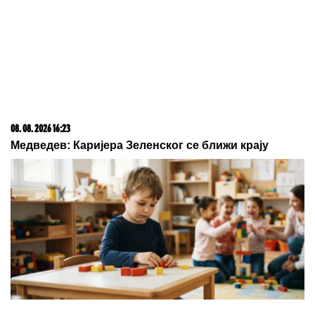
Dnevni horoskop za subotu, 8.
avgust: Škorpija brine zbog
DVOSMISLENE PORUKE, a NJIMA će
teško pasti emotivna opomena