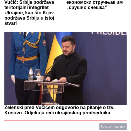
Vučić: Srbija podržava
економски стручњак им
teritorijalni integritet
„срушио снешка”
Ukrajine, kao što Kijev
podržava Srbiju u istoj
stvari
Zelenski pred Vučićem odgovorio na pitanje o tzv.
Kosovu: Odjekuju reči ukrajinskog predsednika
Foto: printscreen