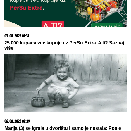
15. 07. 2026 07:44
Većina građana izgubi novac pre nego što stigne na
letovanje - ovih 7 troškova skoro niko ne planira
08. 08. 2026 16:10
Zašto je važno ići na liturgiju: Nedeljom se porodica
okuplja pred Bogom