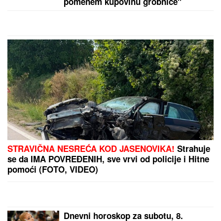
by Aklamator
PREPORUKA ZA VAS
KRVAVA ČITULJA POKRENULA PAKAO U
BALKANSKOM GRADU?!
Opsadno stanje na
ulicama, MECI LETE NA SVE STRANE: Drama
počela ubistvom na sastanku zbog duga Zviceru,
onda je usledio HAOS (FOTO)