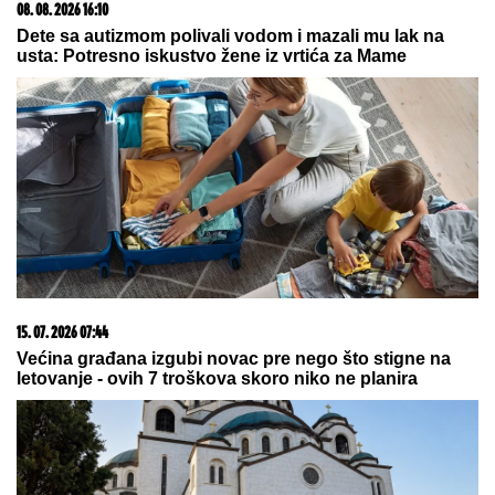
ŽENI SE DEJAN STANKOVIĆ KRALJ!
Prelepa doktorka u raskošnoj
venčanici, on u odelu sa crvenom
kravatom: Ne skidaju osmeh pred
crkveno venčanje