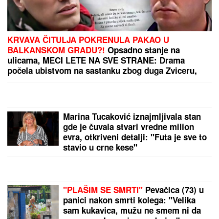
Totalni preokret: Isplivale nove informacije,
Bolomboj ostaje pri prvobitnom dogovoru
Pevačica sinu ostavlja stan od 150
kvadrata, a skuplja stvari pored
kontejnera: "Nije me sramota"
Koventri ne staje: Lampard doveo
novo pojačanje