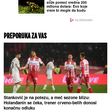
TRAGEDIJA MALЕ CANE!
Posle gubitka muža
STRAHUJE OD POŽARA u
Devojačkom bunaru,
SAOPŠTILI JOJ TEŠKE
VESTI: "PREPALA SAM
SE!"