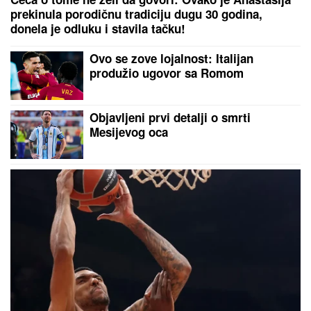
Potres u Premijer ligi: Liverpul dovodi štopera
Barse
Oglasio se Fabricio Romano:
Transfer Vlahovića nemoguć...
Ana Radulović prvi put progovorila o
novom dečku! Otkrila šta je uradio
za nju, svi ostali u čudu