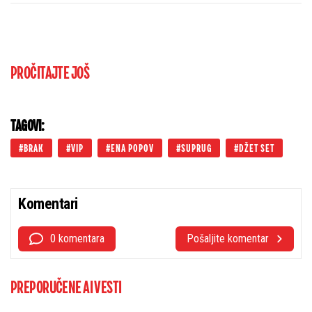
PROČITAJTE JOŠ
TAGOVI:
BRAK
VIP
ENA POPOV
SUPRUG
DŽET SET
Komentari
0 komentara
Pošaljite komentar
PREPORUČENE AI VESTI