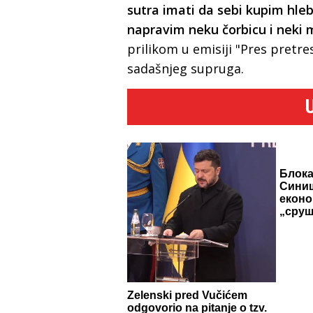
sutra imati da sebi kupim hle
napravim neku čorbicu i neki m
prilikom u emisiji "Pres pretre
sadašnjeg supruga.
Блока
Синиш
еконо
„сруш
Zelenski pred Vučićem
odgovorio na pitanje o tzv.