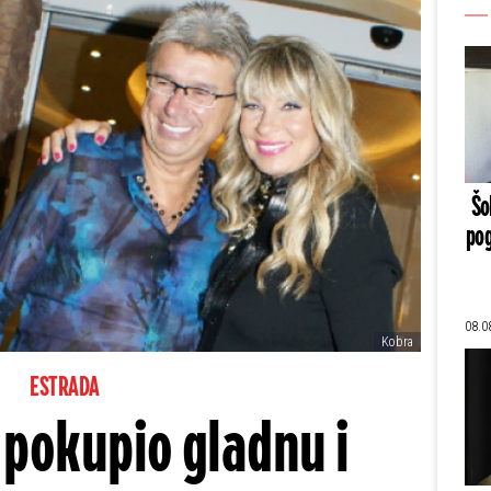
Šo
pog
08.0
Kobra
ESTRADA
 pokupio gladnu i