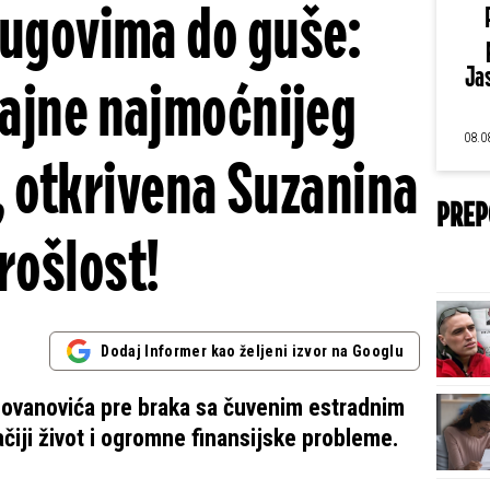
dugovima do guše:
Jas
tajne najmoćnijeg
08.0
 otkrivena Suzanina
PREP
rošlost!
Dodaj Informer kao željeni izvor na Googlu
ovanovića pre braka sa čuvenim estradnim
iji život i ogromne finansijske probleme.