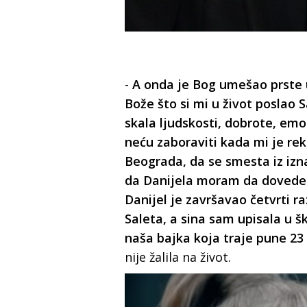
-
A onda je Bog umešao prste 
Bože što si mi u život poslao 
skala ljudskosti, dobrote, emot
neću zaboraviti kada mi je rek
Beograda, da se smesta iz izn
da Danijela moram da dovedem 
Danijel je završavao četvrti r
Saleta, a sina sam upisala u 
naša bajka koja traje pune 23
nije žalila na život.