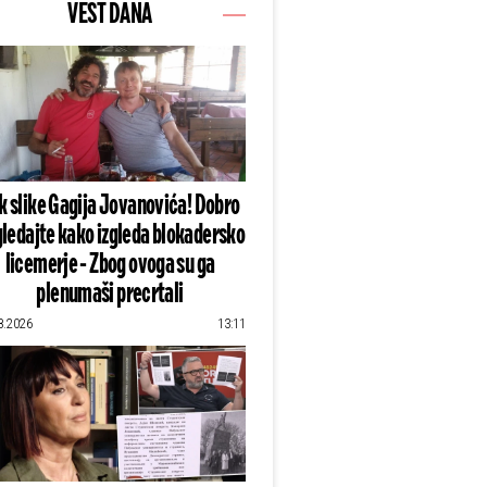
VEST DANA
k slike Gagija Jovanovića! Dobro
ledajte kako izgleda blokadersko
licemerje - Zbog ovoga su ga
plenumaši precrtali
8.2026
13:11