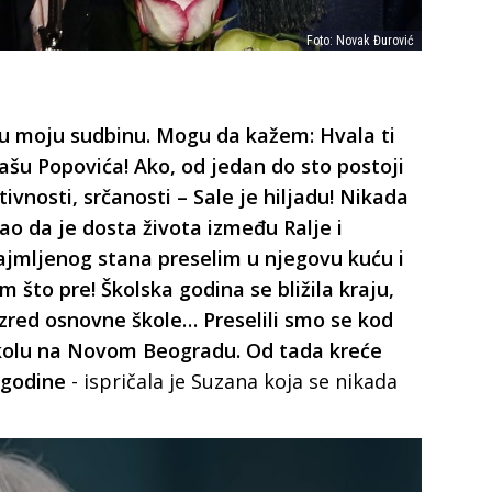
Foto: Novak Đurović
u moju sudbinu. Mogu da kažem: Hvala ti
Sašu Popovića! Ako, od jedan do sto postoji
ivnosti, srčanosti – Sale je hiljadu! Nikada
ao da je dosta života između Ralje i
ajmljenog stana preselim u njegovu kuću i
što pre! Školska godina se bližila kraju,
azred osnovne škole… Preselili smo se kod
školu na Novom Beogradu. Od tada kreće
 godine
- ispričala je Suzana koja se nikada