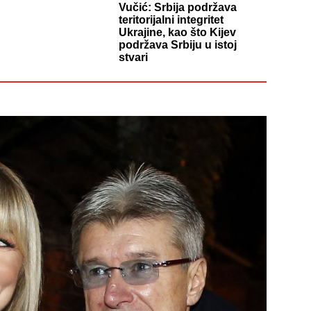
Vučić: Srbija podržava
teritorijalni integritet
Ukrajine, kao što Kijev
podržava Srbiju u istoj
stvari