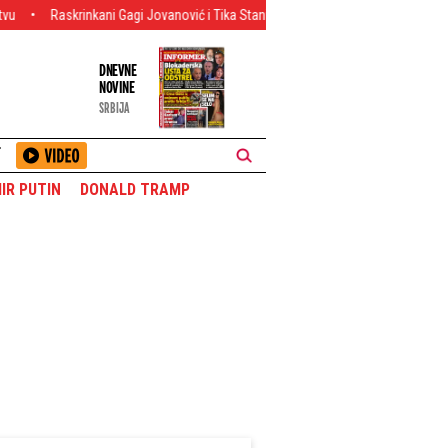
kani Gagi Jovanović i Tika Stanić! Darko Glišić se uključio u Kolegijum, pa otkr
DNEVNE
NOVINE
SRBIJA
T
IR PUTIN
DONALD TRAMP