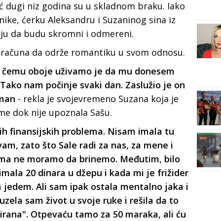
ć dugi niz godina su u skladnom braku. Iako
nike, ćerku Aleksandru i Suzaninog sina iz
aju da budu skromni i odmereni.
 računa da održe romantiku u svom odnosu.
 u čemu oboje uživamo je da mu donesem
. Tako nam počinje svaki dan. Zaslužio je on
tman
- rekla je svojevremeno Suzana koja je
eme dok nije upoznala Sašu.
kih finansijskih problema. Nisam imala tu
am, zato što Sale radi za nas, za mene i
rima ne moramo da brinemo. Međutim, bilo
mala 20 dinara u džepu i kada mi je frižider
a jedem. Ali sam ipak ostala mentalno jaka i
zela sam život u svoje ruke i rešila da to
Pirana". Otpevaću tamo za 50 maraka, ali ću