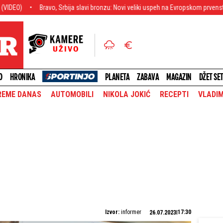
avo, Srbija slavi bronzu: Novi veliki uspeh na Evropskom prvenstvu
Raskrin
O
HRONIKA
PLANETA
ZABAVA
MAGAZIN
DŽET SE
REME DANAS
AUTOMOBILI
NIKOLA JOKIĆ
RECEPTI
VLADIM
Izvor:
informer
17:30
26.07.2023