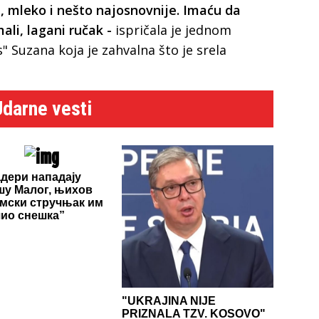
b, mleko i nešto najosnovnije. Imaću da
ali, lagani ručak -
ispričala je jednom
s" Suzana koja je zahvalna što je srela
Udarne vesti
дери нападају
у Малог, њихов
мски стручњак им
ио снешка”
"UKRAJINA NIJE
PRIZNALA TZV. KOSOVO"