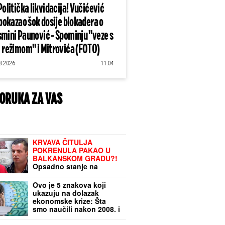
Politička likvidacija! Vučićević
pokazao šok dosije blokadera o
mini Paunović - Spominju "veze s
režimom" i Mitrovića (FOTO)
8.2026
11:04
ORUKA ZA VAS
KRVAVA ČITULJA
POKRENULA PAKAO U
BALKANSKOM GRADU?!
Opsadno stanje na
ulicama, MECI LETE NA
SVE STRANE: Drama
Ovo je 5 znakova koji
počela ubistvom na
ukazuju na dolazak
sastanku zbog duga
ekonomske krize: Šta
Zviceru, onda je usledio
smo naučili nakon 2008. i
HAOS (FOTO)
pandemije i kako da se