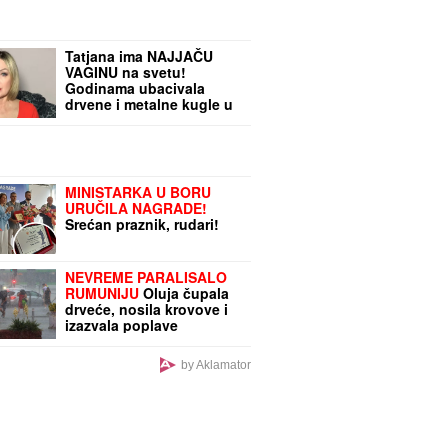
zaštitimo
Tatjana ima NAJJAČU
VAGINU na svetu!
Godinama ubacivala
drvene i metalne kugle u
telo, pa intimnim
mišićima podigla 14
kilograma i postala
globalno poznata
MINISTARKA U BORU
URUČILA NAGRADE!
Srećan praznik, rudari!
NEVREME PARALISALO
RUMUNIJU
Oluja čupala
drveće, nosila krovove i
izazvala poplave
by Aklamator