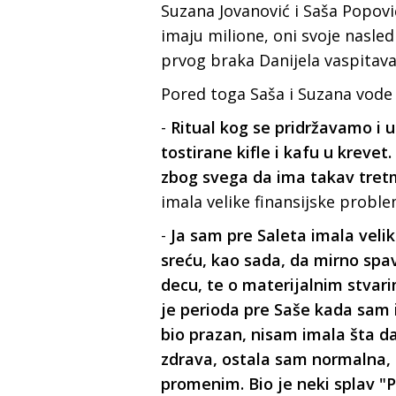
Suzana Jovanović i Saša Popovi
imaju milione, oni svoje nasled
prvog braka Danijela vaspitav
Pored toga Saša i Suzana vode
-
Ritual kog se pridržavamo i
tostirane kifle i kafu u krevet
zbog svega da ima takav tre
imala velike finansijske probl
-
Ja sam pre Saleta imala veli
sreću, kao sada, da mirno spav
decu, te o materijalnim stva
je perioda pre Saše kada sam i
bio prazan, nisam imala šta d
zdrava, ostala sam normalna, u
promenim. Bio je neki splav "