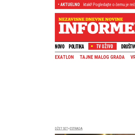
jev
U ovom gradu kreće spektakl! Pogledajte o čemu je reč (VIDEO)
• AKTUELNO
Br
NOVO
POLITIKA
DRUŠTV
EXATLON
TAJNE MALOG GRADA
V
DŽET SET
ESTRADA