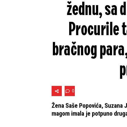
žednu, sa 
Procurile 
bračnog para,
p
0
Žena Saše Popovića, Suzana J
magom imala je potpuno drugač