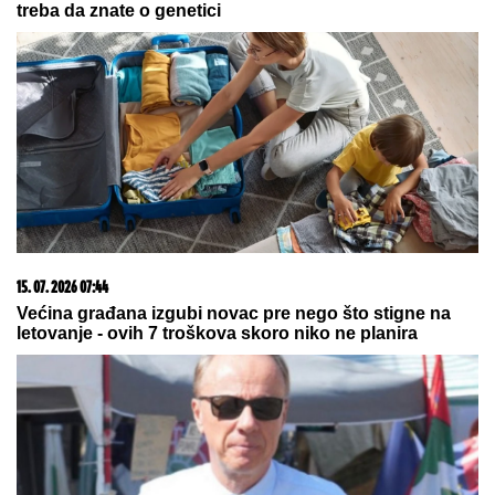
06. 08. 2026 07:08
Evo u kojim banjama važi vaučer od 10.000 dinara -
kompletan spisak destinacija u Srbiji
08. 08. 2026 16:10
Dete sa autizmom polivali vodom i mazali mu lak na
usta: Potresno iskustvo žene iz vrtića za Mame