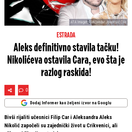
ATA Images/Aleksandar Jovanović Cile
ESTRADA
Aleks definitivno stavila tačku!
Nikolićeva ostavila Cara, evo šta je
razlog raskida!
0
Dodaj Informer kao željeni izvor na Googlu
Bivši rijaliti učesnici Filip Car i Aleksandra Aleks
Nikolić započeli su zajednički život u Crikvenici, ali