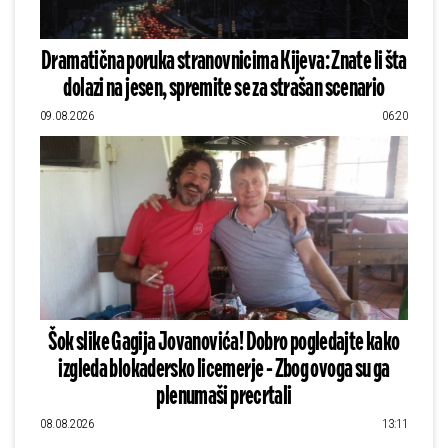
Dramatična poruka stranovnicima Kijeva: Znate li šta
dolazi na jesen, spremite se za strašan scenario
09.08.2026
06:20
Šok slike Gagija Jovanovića! Dobro pogledajte kako
izgleda blokadersko licemerje - Zbog ovoga su ga
plenumaši precrtali
08.08.2026
13:11