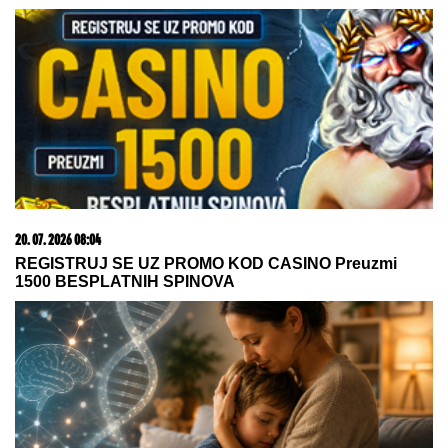
23. 07. 2026 12:47
Letnje večeri u gradu više nisu rezervisane za vikend:
Zašto sve više ljudi bira večeru koja se spontano
pretvori u druženje
09. 08. 2026 08:45
Šek pecnuo Lebrona: "Na žurci je, ali nije na bini"