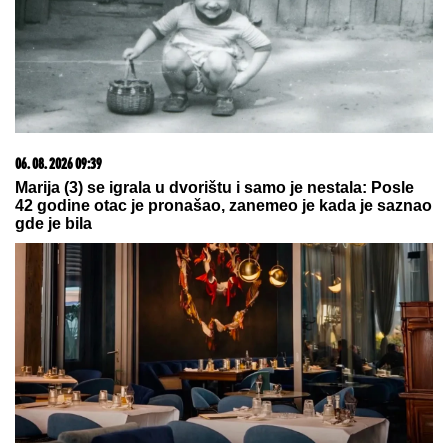
(VIDEO) TRUDNA ANITA DOVEZLA LUKU NA PINK
Strasno se grle i ljube u kolima, ne pušta ga: Blista
pred porođaj
"Delije" mogu da odahnu: Crvena
zvezda će igrati Ligu šampiona, a
ovo je dokaz