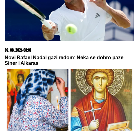
PREOKRET U MAĐARSKOJ:
Mađar
povukao ključan potez - Andraš Baka
prihvatio nominaciju za predsednika
OVO SE DEŠAVA POSLE GODINU
DANA
Astro savet za nedelju, 9.
avgust: Merkur je u Lavu - Evo šta to
donosi vatrenim i vazdušnim
znacima
NAPUŠTA CRVENU ZVEZDU?
Veliko pojačanje
odlazi sa Marakane