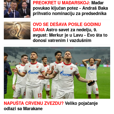
Siner i Alkaras
(FOTO) "MAJA SVE PLAĆA"
Asmin priznao šta se
dešava nakon rijalitija, ne odvaja se od
Marinkovićeve: Priznali kakav im je odnos nakon
skandala