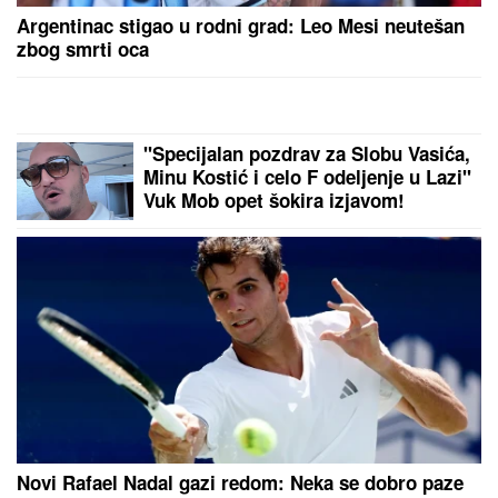
Venčali se Georgina i Ronaldo?
Stotine ljudi se OKUPILO ISPRED
CRKVE da dočeka MLADENCE i evo
šta se dogodilo: Oglasila se sestra
slavnog fudbalera, njegove klupske
obaveze ukazuju samo na jedno