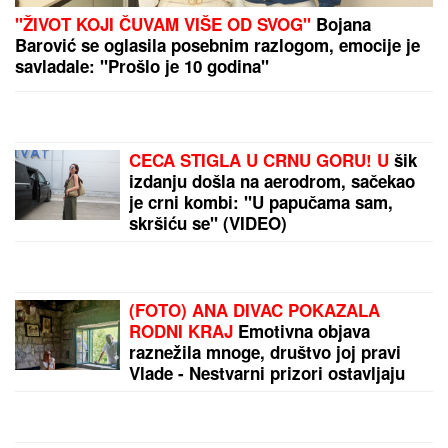
Srbija izgubila košem u poslednjoj
sekundi, veliko iznenađenje, ovo
nikako nije dobro