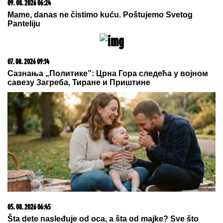
"SRAMOTA ME OD NJE"
Asmin
Durdžić SUROVO O MAJCI Mevlidi
nakon što je dala svoj sud o Maji
Marinković: "Mora da bude svesna
da je domaćica!"
Paparaco: Tea Tairović sa suprugom
na LUKS JAHTI nakon saobraćajne
nezgode, svi spazili ZAVOJ OKO
NJEGOVE NOGE (VIDEO)
by Aklamator