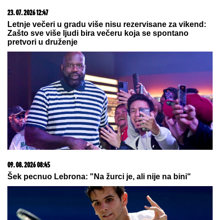
ĐURICA PREDLAŽE:
Tiket za nedelju
našeg poznatog tipstera
SPAKOVALA STVARI I NAPUSTILA GA!
Otkriveni svi
detalji RASKIDA Teodore i Bebice