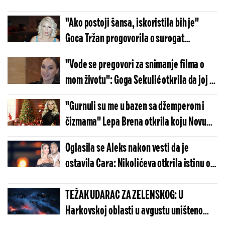
"Ako postoji šansa, iskoristila bih je"
Goca Tržan progovorila o surogat
majčinstvu: "Nekad je sestra sestri rađala
"Vode se pregovori za snimanje filma o
dete"
mom životu": Goga Sekulić otkrila da joj je
gluma neostvareni san, evo u kojoj
"Gurnuli su me u bazen sa džemperom i
komediji je trebalo da dobije ulogu
čizmama" Lepa Brena otkrila koju Novu
godinu nikada neće zaboraviti
Oglasila se Aleks nakon vesti da je
ostavila Cara: Nikolićeva otkrila istinu o
njenoj selidbi za Beograd
TEŽAK UDARAC ZA ZELENSKOG: U
Harkovskoj oblasti u avgustu uništeno