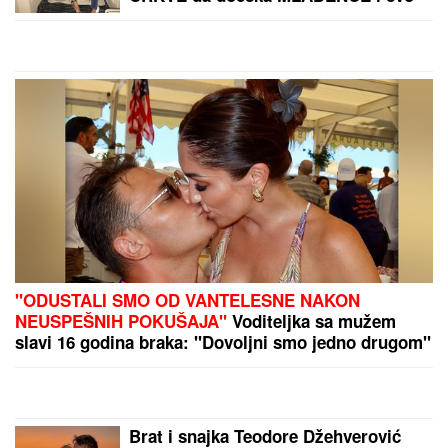
by Aklamator
PREPORUKA ZA VAS
(PAPARACO) ĐINA DŽINOVIĆ U CRNOJ GORI
Evo
kako izgleda bez filtera: U haljini do poda sa golim
leđima, mnogi je nisu prepoznali