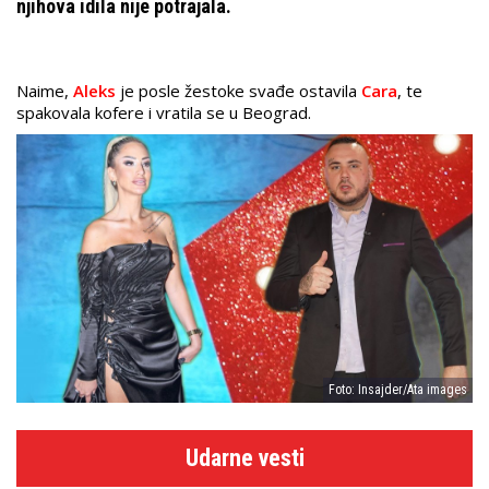
njihova idila nije potrajala.
Naime,
Aleks
je posle žestoke svađe ostavila
Cara
, te
spakovala kofere i vratila se u Beograd.
Foto: Insajder/Ata images
Udarne vesti