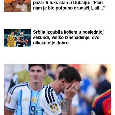
Ženu iz Srbije majka IZBRISALA IZ
NASLEDSTVA, sa decom ostala bez
krova nad glavom: "Nije mi dala u
kuću da ne bih OTIMALA BRATU"