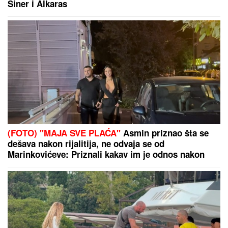
"ODUSTALI SMO OD VANTELESNE NAKON
NEUSPEŠNIH POKUŠAJA"
Voditeljka sa mužem
slavi 16 godina braka: "Dovoljni smo jedno drugom"