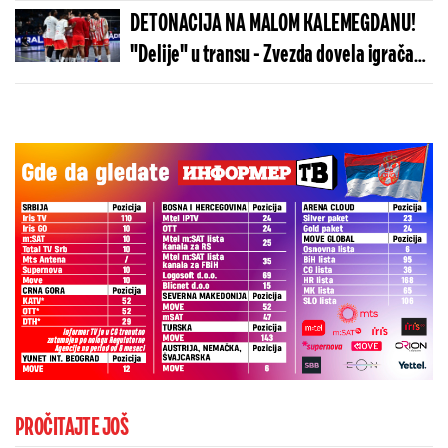
više od 100 „baba jaga“
DETONACIJA NA MALOM KALEMEGDANU!
"Delije" u transu - Zvezda dovela igrača
Real Madrida!
PROČITAJTE JOŠ