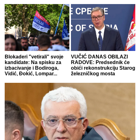
Blokaderi "vetirali" svoje
VUČIĆ DANAS OBILAZI
kandidate: Na spisku za
RADOVE: Predsednik će
izbacivanje i Bodiroga,
obići rekonstrukciju Starog
Vidić, Đokić, Lompar...
železničkog mosta