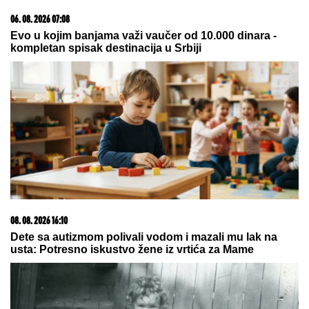
"ŽIVOT KOJI ČUVAM VIŠE OD SVOG"
Bojana
Barović se oglasila posebnim razlogom, emocije je
savladale: "Prošlo je 10 godina"
CECA STIGLA U CRNU GORU! U
šik
izdanju došla na aerodrom, sačekao
je crni kombi: "U papučama sam,
skršiću se" (VIDEO)
(FOTO) ANA DIVAC POKAZALA
RODNI KRAJ
Emotivna objava
raznežila mnoge, društvo joj pravi
Vlade - Nestvarni prizori ostavljaju
bez daha: "Povratak korenima"