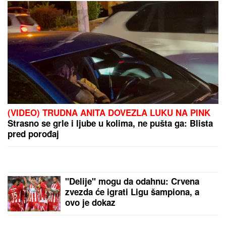
Argentinac stigao u rodni grad: Leo Mesi neutešan
zbog smrti oca