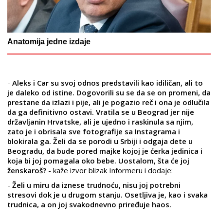
Anatomija jedne izdaje
-
Aleks i Car su svoj odnos predstavili kao idiličan, ali to
je daleko od istine. Dogovorili su se da se on promeni, da
prestane da izlazi i pije, ali je pogazio reč i ona je odlučila
da ga definitivno ostavi. Vratila se u Beograd jer nije
državljanin Hrvatske, ali je ujedno i raskinula sa njim,
zato je i obrisala sve fotografije sa Instagrama i
blokirala ga. Želi da se porodi u Srbiji i odgaja dete u
Beogradu, da bude pored majke kojoj je ćerka jedinica i
koja bi joj pomagala oko bebe. Uostalom, šta će joj
ženskaroš?
- kaže izvor blizak Informeru i dodaje:
-
Želi u miru da iznese trudnoću, nisu joj potrebni
stresovi dok je u drugom stanju. Osetljiva je, kao i svaka
trudnica, a on joj svakodnevno priređuje haos.