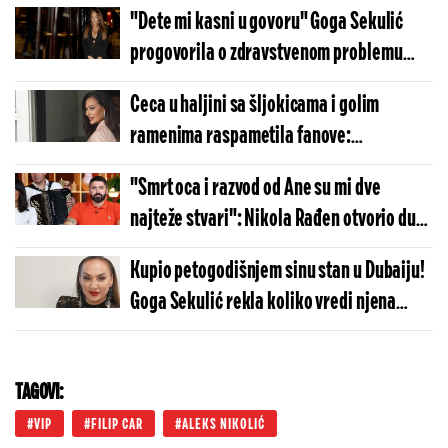
"Dete mi kasni u govoru" Goga Sekulić
progovorila o zdravstvenom problemu
sina: Promene sam primetila kad je
Ceca u haljini sa šljokicama i golim
prestao da me doziva
ramenima raspametila fanove:
Ražnatovićeva pevala pred 4.000 ljudi, o
"Smrt oca i razvod od Ane su mi dve
njenom nastupu će se još dugo pričati
najteže stvari": Nikola Rađen otvorio dušu
o teškim životnim trenucima
Kupio petogodišnjem sinu stan u Dubaiju!
Goga Sekulić rekla koliko vredi njena
nekretnina na Vračaru, pa otkrila da je
bivši suprug "obezbedio" naslednika
TAGOVI:
VIP
FILIP CAR
ALEKS NIKOLIĆ