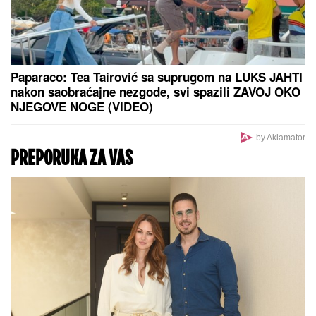
Brat i snajka Teodore Džehverović
pazarili luks stan u Dubaiju: "Plan
nam je bio potpuno drugačiji, ali..."