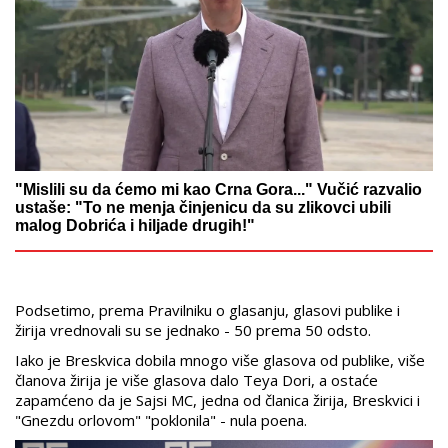
"Mislili su da ćemo mi kao Crna Gora..." Vučić razvalio
ustaše: "To ne menja činjenicu da su zlikovci ubili
malog Dobrića i hiljade drugih!"
Podsetimo, prema Pravilniku o glasanju, glasovi publike i
žirija vrednovali su se jednako - 50 prema 50 odsto.
Iako je Breskvica dobila mnogo više glasova od publike, više
članova žirija je više glasova dalo Teya Dori, a ostaće
zapamćeno da je Sajsi MC, jedna od članica žirija, Breskvici i
"Gnezdu orlovom" "poklonila" - nula poena.