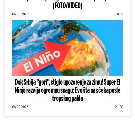
(FOTO/VIDEO)
06.08.2026
18:03
Dok Srbija "gori", stiglo upozorenje za zimu! Super El
Ninjo razvija ogromnu snagu: Evo šta nas čeka posle
tropskog pakla
06.08.2026
21:30