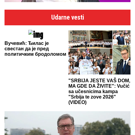
Udarne vesti
Вучевић: Ђилас је
свестан да је пред
политичким бродоломом
"SRBIJA JESTE VAŠ DOM,
MA GDE DA ŽIVITE": Vučić
sa učesnicima kampa
"Srbija te zove 2026"
(VIDEO)