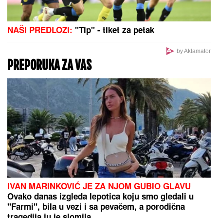
NAŠI PREDLOZI:
"Tip" - tiket za petak
by Aklamator
PREPORUKA ZA VAS
IVAN MARINKOVIĆ JE ZA NJOM GUBIO GLAVU
Ovako danas izgleda lepotica koju smo gledali u
"Farmi", bila u vezi i sa pevačem, a porodična
tragedija ju je slomila