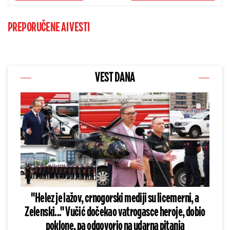
PREPORUČENE AI VESTI
VEST DANA
"Helez je lažov, crnogorski mediji su licemerni, a
Zelenski..." Vučić dočekao vatrogasce heroje, dobio
poklone, pa odgovorio na udarna pitanja