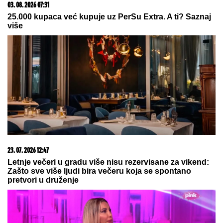
03. 08. 2026 07:31
25.000 kupaca već kupuje uz PerSu Extra. A ti? Saznaj
više
23. 07. 2026 12:47
Letnje večeri u gradu više nisu rezervisane za vikend:
Zašto sve više ljudi bira večeru koja se spontano
pretvori u druženje