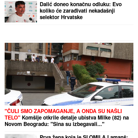
Dalić doneo konačnu odluku: Evo
koliko će zarađivati nekadašnji
selektor Hrvatske
"ČULI SMO ZAPOMAGANJE, A ONDA SU NAŠLI
TELO"
Komšije otkrile detalje ubistva Milke (82) na
Novom Beogradu: "Sina su izbegavali..."
Prva žena koja je SLOMILA Lamanš: