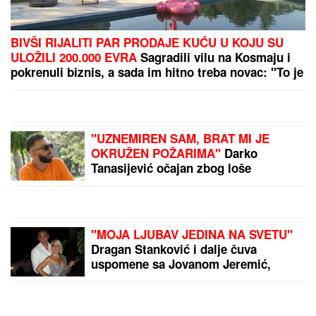
BIVŠI RIJALITI PAR PRODAJE KUĆU U KOJU SU
ULOŽILI 200.000 EVRA
Sagradili vilu na Kosmaju i
pokrenuli biznis, a sada im hitno treba novac: "To je
razlog prodaje"
"UZNEMIREN SAM, BRAT MI JE
OKRUŽEN POŽARIMA"
Darko
Tanasijević očajan zbog loše
situacije u Deliblatskoj peščari: "SVI
SU EVAKUISANI", otkrio koje
informacije ima
"MOJA LJUBAV JEDINA NA SVETU"
Dragan Stanković i dalje čuva
uspomene sa Jovanom Jeremić,
zbog jednog detalja svi komentarišu
da je nije preboleo