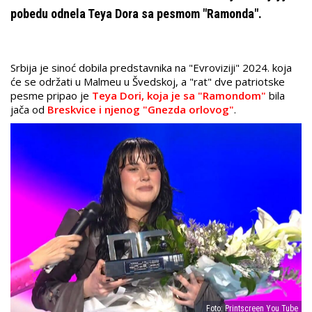
pobedu odnela Teya Dora sa pesmom "Ramonda".
Srbija je sinoć dobila predstavnika na "Evroviziji" 2024. koja
će se održati u Malmeu u Švedskoj, a "rat" dve patriotske
pesme pripao je
Teya Dori, koja je sa "Ramondom"
bila
jača od
Breskvice i njenog "Gnezda orlovog"
.
Foto: Printscreen You Tube