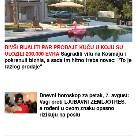
BIVŠI RIJALITI PAR PRODAJE KUĆU U KOJU SU
ULOŽILI 200.000 EVRA
Sagradili vilu na Kosmaju i
pokrenuli biznis, a sada im hitno treba novac: "To je
razlog prodaje"
Dnevni horoskop za petak, 7. avgust:
Vagi preti LJUBAVNI ZEMLJOTRES,
a rođeni u ovom znaku opasno
rizikuju na poslu