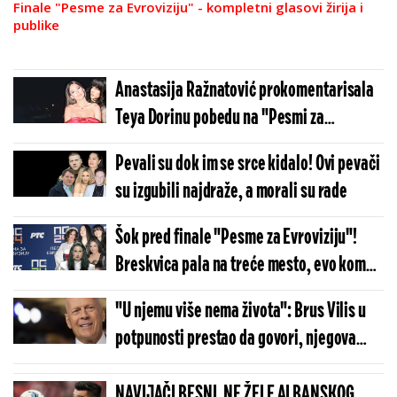
Finale "Pesme za Evroviziju" - kompletni glasovi žirija i
publike
Anastasija Ražnatović prokomentarisala
Teya Dorinu pobedu na "Pesmi za
Evroviziju": Evo šta joj je poručila
Pevali su dok im se srce kidalo! Ovi pevači
su izgubili najdraže, a morali su rade
Šok pred finale "Pesme za Evroviziju"!
Breskvica pala na treće mesto, evo kome
kladionice predviđaju pobedu!
"U njemu više nema života": Brus Vilis u
potpunosti prestao da govori, njegova
supruga podelila tužne vesti
NAVIJAČI BESNI, NE ŽELE ALBANSKOG