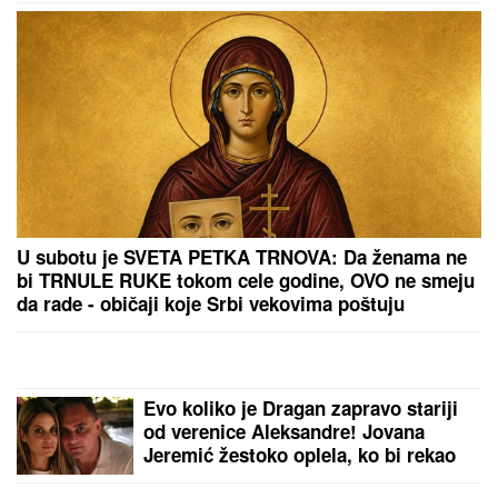
U subotu je SVETA PETKA TRNOVA: Da ženama ne
bi TRNULE RUKE tokom cele godine, OVO ne smeju
da rade - običaji koje Srbi vekovima poštuju
Evo koliko je Dragan zapravo stariji
od verenice Aleksandre! Jovana
Jeremić žestoko oplela, ko bi rekao
da je ovolika razlika?