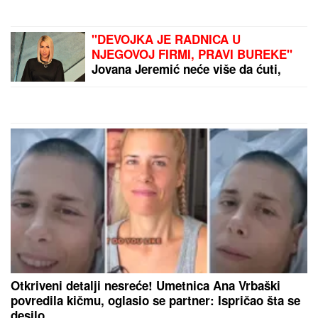
"DEVOJKA JE RADNICA U
NJEGOVOJ FIRMI, PRAVI BUREKE"
Jovana Jeremić neće više da ćuti,
progovorila o Draganu Stankoviću i
veridbi: "Poklanjam mu titulu bivšeg
dečka JJ"
Otkriveni detalji nesreće! Umetnica Ana Vrbaški
povredila kičmu, oglasio se partner: Ispričao šta se
desilo