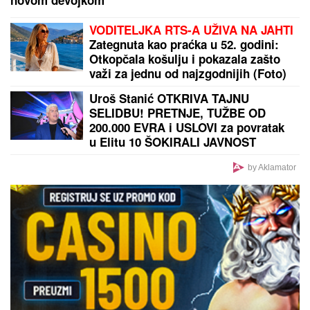
VODITELJKA RTS-A UŽIVA NA JAHTI
Zategnuta kao praćka u 52. godini:
Otkopčala košulju i pokazala zašto
važi za jednu od najzgodnijih (Foto)
Uroš Stanić OTKRIVA TAJNU
SELIDBU! PRETNJE, TUŽBE OD
200.000 EVRA i USLOVI za povratak
u Elitu 10 ŠOKIRALI JAVNOST
by Aklamator