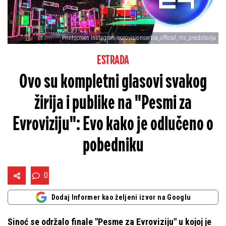
Printscreen Instagram/eurovisionserbia_official, rts_predstavlja
ESTRADA
Ovo su kompletni glasovi svakog
žirija i publike na "Pesmi za
Evroviziju": Evo kako je odlučeno o
pobedniku
0
Dodaj Informer kao željeni izvor na Googlu
Sinoć se održalo finale "Pesme za Evroviziju" u kojoj je