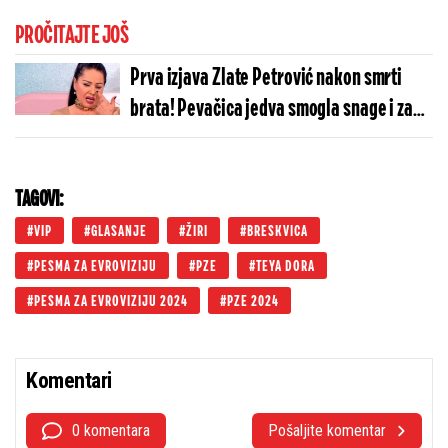
PROČITAJTE JOŠ
Prva izjava Zlate Petrović nakon smrti
brata! Pevačica jedva smogla snage i za
Informer poručila ovo
TAGOVI:
VIP
GLASANJE
ŽIRI
BRESKVICA
PESMA ZA EVROVIZIJU
PZE
TEYA DORA
PESMA ZA EVROVIZIJU 2024
PZE 2024
Komentari
0 komentara
Pošaljite komentar