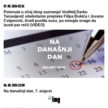
07. 08. 2026 02:36
Potonula u očaj zbog saznanja! Voditelj Darko
Tanasijević obelodanio prepiske Filipa Đukića i Jovane
Cvijanović, Aneli pustila suzu, pa smogla snage da
izusti par reči! (VIDEO)
06. 08. 2026 22:00
Na današnji dan, 7. avgust