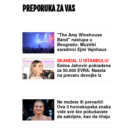
PREPORUKA ZA VAS
"The Amy Winehouse
Band" nastupa u
Beogradu: Muzički
saradnici Ejmi Vajnhaus
čuvaju duh, nasleđe i
autentičan
SKANDAL U ISTANBULU!
Emina Jahović pokradena
za 50.000 EVRA: Nasela
na prevaru devojke iz
Crne Gore
Ne možete ih prevariti!
Ova 3 horoskopska znaka
vide sve što pokušavate
da sakrijete, kao da čitaju
tuđe misli