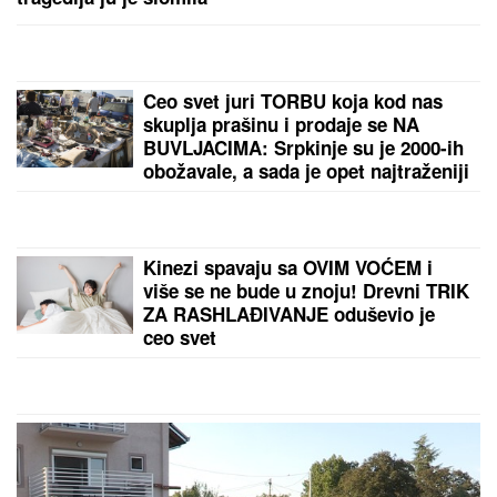
Ceo svet juri TORBU koja kod nas
skuplja prašinu i prodaje se NA
BUVLJACIMA: Srpkinje su je 2000-ih
obožavale, a sada je opet najtraženiji
komad!
Kinezi spavaju sa OVIM VOĆEM i
više se ne bude u znoju! Drevni TRIK
ZA RASHLAĐIVANJE oduševio je
ceo svet