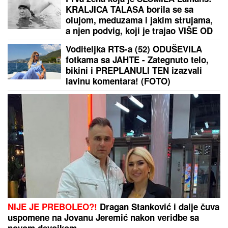
KRALJICA TALASA borila se sa
olujom, meduzama i jakim strujama,
a njen podvig, koji je trajao VIŠE OD
14 SATI, ušao je u istoriju
Voditeljka RTS-a (52) ODUŠEVILA
fotkama sa JAHTE - Zategnuto telo,
bikini i PREPLANULI TEN izazvali
lavinu komentara! (FOTO)
NIJE JE PREBOLEO?!
Dragan Stanković i dalje čuva
uspomene na Jovanu Jeremić nakon veridbe sa
novom devojkom