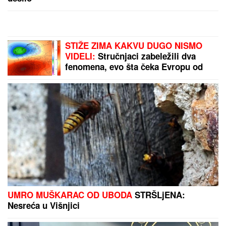
STIŽE ZIMA KAKVU DUGO NISMO
VIDELI:
Stručnjaci zabeležili dva
fenomena, evo šta čeka Evropu od
decembra
UMRO MUŠKARAC OD UBODA
STRŠLjENA:
Nesreća u Višnjici