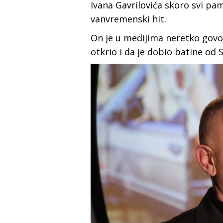
Ivana Gavrilovića skoro svi pam
vanvremenski hit.
On je u medijima neretko govo
otkrio i da je dobio batine od S