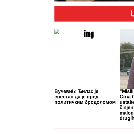
Вучевић: Ђилас је
"Misli
свестан да је пред
Crna G
политичким бродоломом
ustaš
činjen
malog 
drugih