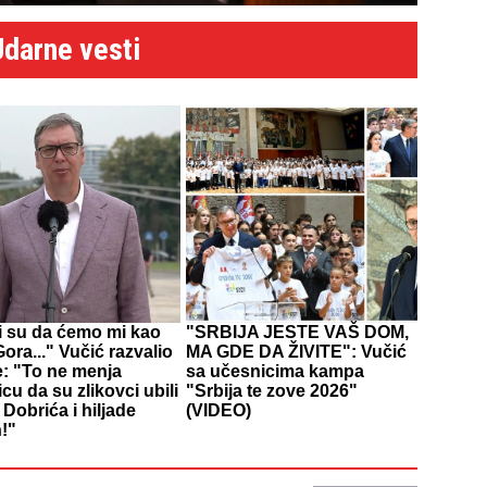
Udarne vesti
li su da ćemo mi kao
"SRBIJA JESTE VAŠ DOM,
ora..." Vučić razvalio
MA GDE DA ŽIVITE": Vučić
e: "To ne menja
sa učesnicima kampa
icu da su zlikovci ubili
"Srbija te zove 2026"
Dobrića i hiljade
(VIDEO)
!"