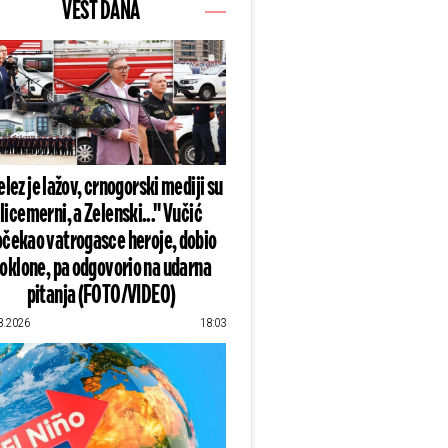
VEST DANA
lez je lažov, crnogorski mediji su
licemerni, a Zelenski..." Vučić
čekao vatrogasce heroje, dobio
oklone, pa odgovorio na udarna
pitanja (FOTO/VIDEO)
8.2026
18:03