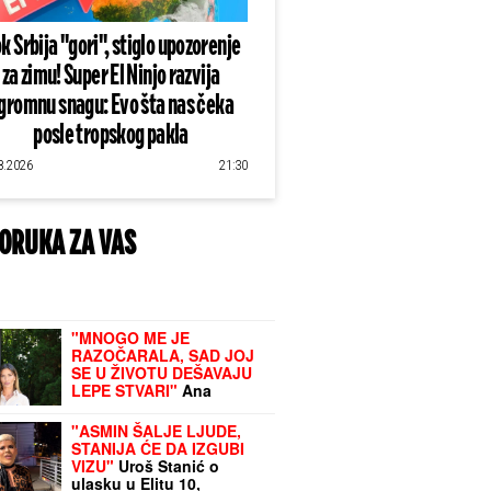
k Srbija "gori", stiglo upozorenje
za zimu! Super El Ninjo razvija
gromnu snagu: Evo šta nas čeka
posle tropskog pakla
8.2026
21:30
ORUKA ZA VAS
"MNOGO ME JE
RAZOČARALA, SAD JOJ
SE U ŽIVOTU DEŠAVAJU
LEPE STVARI"
Ana
Radulović otkrila kako ju
je povredila rijaliti
"ASMIN ŠALJE LJUDE,
zvezda: "Kako radite,
STANIJA ĆE DA IZGUBI
TOME SE I NADAJTE!"
VIZU"
Uroš Stanić o
ulasku u Elitu 10,