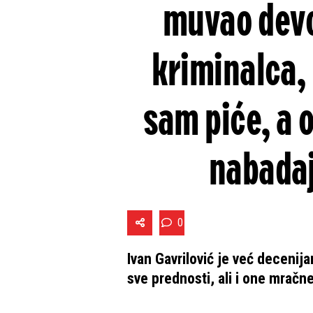
muvao devo
kriminalca,
sam piće, a 
nabada
0
Ivan Gavrilović je već decenija
sve prednosti, ali i one mračn