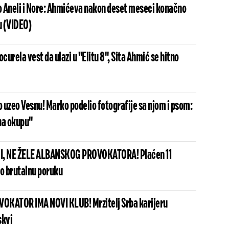
 Aneli i Nore: Ahmićeva nakon deset meseci konačno
u (VIDEO)
ocurela vest da ulazi u "Elitu 8", Sita Ahmić se hitno
 uzeo Vesnu! Marko podelio fotografije sa njom i psom:
na okupu"
I, NE ŽELE ALBANSKOG PROVOKATORA! Plaćen 11
io brutalnu poruku
OKATOR IMA NOVI KLUB! Mrzitelj Srba karijeru
skvi