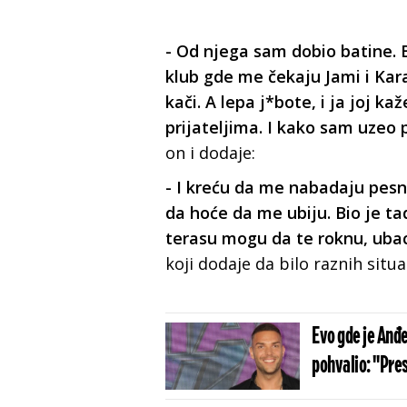
- Od njega sam dobio batine. Bi
klub gde me čekaju Jami i Kar
kači. A lepa j*bote, i ja joj 
prijateljima. I kako sam uzeo
on i dodaje:
- I kreću da me nabadaju pesn
da hoće da me ubiju. Bio je ta
terasu mogu da te roknu, ubac
koji dodaje da bilo raznih situai
Evo gde je Anđe
pohvalio: "Pre