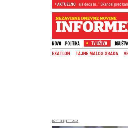
O/VIDEO)
"Da nisi abortirala deca bi..." Skandal pred kamerama, Asminova 
• AKTUELNO
NOVO
POLITIKA
DRUŠTV
EXATLON
TAJNE MALOG GRADA
V
DŽET SET
ESTRADA