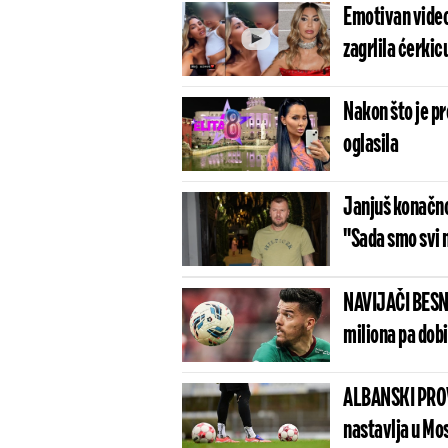
Emotivan video
zagrlila ćerkic
Nakon što je pr
oglasila
Janjuš konačno
"Sada smo svi 
NAVIJAČI BESN
miliona pa dob
ALBANSKI PROV
nastavlja u Mo