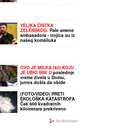
pretnjama i tužbama:
"Zaradiću 200.000 evra,
idem u američku
ambasadu"
VELIKA ČISTKA
ZELENSKOG:
Pale smene
ambasadora - trojica su iz
našeg komšiluka
OVO JE MILKA (82) KOJU
JE UBIO SIN! U
poslednje
vreme živela u Domu,
jutros došla da obiđe
sina, a on je TUKAO DO
SMRTI! (FOTO, VIDEO)
(FOTO/VIDEO) PRETI
EKOLOŠKA KATASTROFA
Čak 600 kvadratnih
kilometara prekriveno
OTROVNOM MRLJOM:
Satelitski snimci otkrili
by Aklamator
JEZU