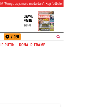
meda daje": Koji fudbaler Partizana je dobio najnižu ocenu protiv Tobola?
DNEVNE
NOVINE
SRBIJA
T
IR PUTIN
DONALD TRAMP