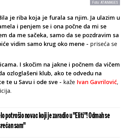
Foto: ATAIMAGES
la je riba koja je furala sa njim. Ja ulazim u
amela i penjem se i ona počne da mi se
kažem da me sačeka, samo da se pozdravim sa
 piće vidim samo krug oko mene -
priseća se
icama. I skočim na jakne i počnem da vičem
da ozloglašeni klub, ako te odvedu na
e te u Savu i ode sve -
kaže
Ivan Gavrilović
,
cija.
lo potrošio novac koji je zaradio u "Eliti"! Odmah se
srećan sam"