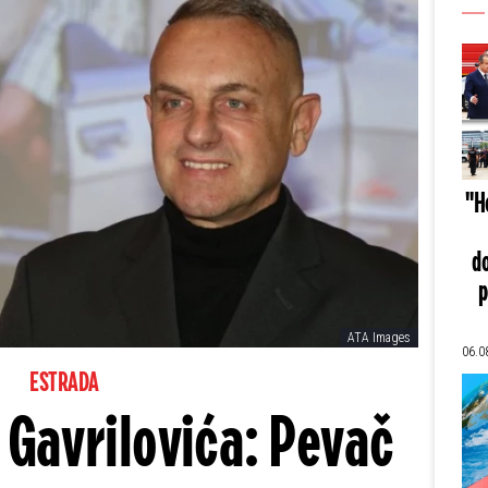
"He
do
p
ATA Images
06.0
ESTRADA
a Gavrilovića: Pevač