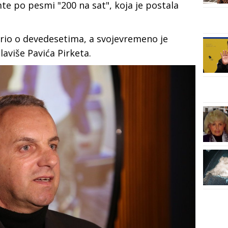
te po pesmi "200 na sat", koja je postala
rio o devedesetima, a svojevremeno je
laviše Pavića Pirketa.