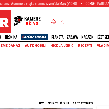
majka sramno izvređala Maju (VIDEO)
OCENE - PARTIZAN! "Mnogo zuji, malo 
O
HRONIKA
PLANETA
ZABAVA
MAGAZIN
DŽET SE
REME DANAS
AUTOMOBILI
NIKOLA JOKIĆ
RECEPTI
VLADIM
Izvor:
Informer/K.Ć./Kurir
23:22
20.07.2024