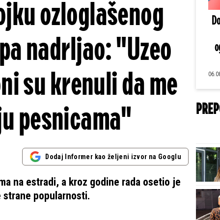
jku ozloglašenog
Do
 pa nadrljao: "Uzeo
o
oni su krenuli da me
06.0
PREP
ju pesnicama"
Dodaj Informer kao željeni izvor na Googlu
ma na estradi, a kroz godine rada osetio je
e strane popularnosti.