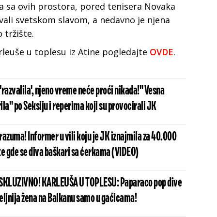
ona sa ovih prostora, pored tenisera Novaka
vali svetskom slavom, a nedavno je njena
 tržište.
rleuše u toplesu iz Atine pogledajte
OVDE
.
 'razvalila', njeno vreme neće proći nikada!" Vesna
la" po Seksiju i reperima koji su provocirali JK
 razuma! Informer u vili koju je JK iznajmila za 40.000
te gde se diva baškari sa ćerkama (VIDEO)
KSKLUZIVNO! KARLEUŠA U TOPLESU: Paparaco pop dive
željnija žena na Balkanu samo u gaćicama!