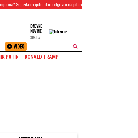
erkompjuter dao odgovor na pitanje koje sve zanima
Srbija te zove! Pod 
DNEVNE
NOVINE
SRBIJA
T
IR PUTIN
DONALD TRAMP