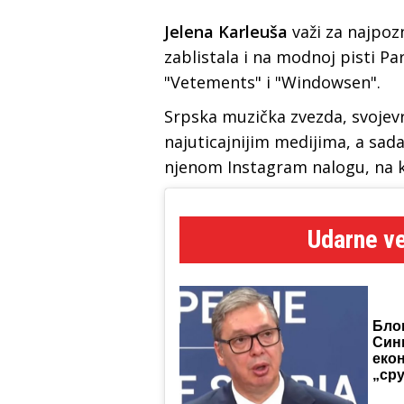
Jelena Karleuša
važi za najpoz
zablistala i na modnoj pisti P
"Vetements" i "Windowsen".
Srpska muzička zvezda, svojev
najuticajnijim medijima, a sada
njenom Instagram nalogu, na ko
Udarne ve
Бло
Син
еко
„ср