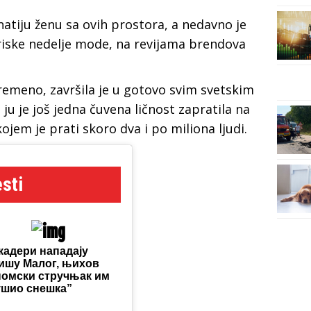
natiju ženu sa ovih prostora, a nedavno je
ariske nedelje mode, na revijama brendova
remeno, završila je u gotovo svim svetskim
 ju je još jedna čuvena ličnost zapratila na
jem je prati skoro dva i po miliona ljudi.
sti
кадери нападају
ишу Малог, њихов
номски стручњак им
ушио снешка”