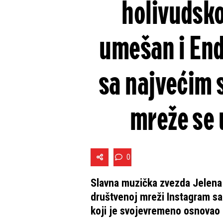
holivudsko
umešan i End
sa najvećim 
mreže se 
0
Slavna muzička zvezda Jelena 
društvenoj mreži Instagram sa
koji je svojevremeno osnovao 