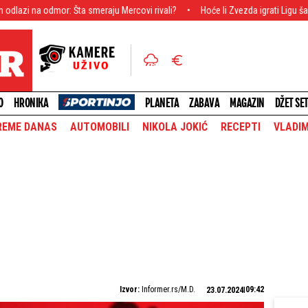
or: Šta smeraju Mercovi rivali?
Hoće li Zvezda igrati Ligu šampiona? Sup
O
HRONIKA
PLANETA
ZABAVA
MAGAZIN
DŽET SE
REME DANAS
AUTOMOBILI
NIKOLA JOKIĆ
RECEPTI
VLADIM
Izvor:
Informer.rs/M.D.
09:42
23.07.2024