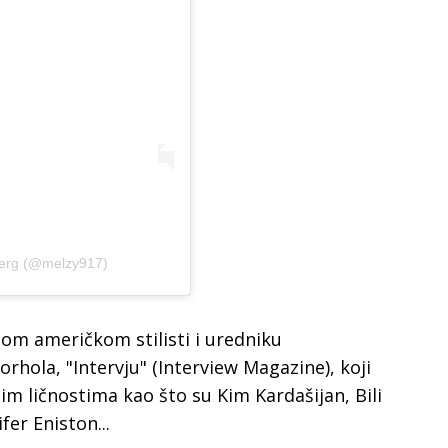
berg (@melzy917)
om američkom stilisti i uredniku
hola, "Intervju" (Interview Magazine), koji
im ličnostima kao što su Kim Kardašijan, Bili
ifer Eniston...