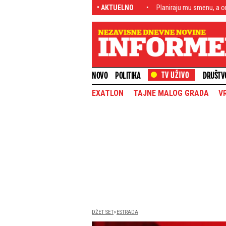
e oči uprte ka Deliblatskoj peščari
• AKTUELNO
Planiraju mu smenu, a on odlazi na odm
NOVO
POLITIKA
DRUŠTV
EXATLON
TAJNE MALOG GRADA
V
DŽET SET
ESTRADA