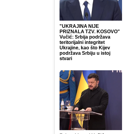
"UKRAJINA NIJE
PRIZNALA TZV. KOSOVO"
Vučić: Srbija podržava
teritorijalni integritet
Ukrajine, kao što Kijev
podržava Srbiju u istoj
stvari