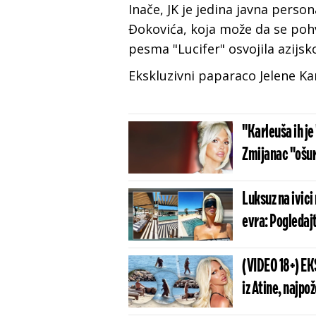
Inače, JK je jedina javna pers
Đokovića, koja može da se poh
pesma "Lucifer" osvojila azijsko
Ekskluzivni paparaco Jelene Ka
"Karleuša ih je
Zmijanac "ošuri
Luksuz na ivici
evra: Pogledaj
(VIDEO 18+) E
iz Atine, najpo