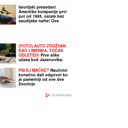
Istorijski presedan!
Američke kompanije prvi
put od 1985. ostale bez
saudijske nafte! Ova
zemlja može profitirati od
toga
(FOTO) AUTO ZGUŽVAN
KAO LIMENKA, TOČAK
ODLETEO!
Prve slike
užasa kod Jasenovika:
Dramatični prizori sa lica
mesta, sumnja se da ima
PSI ILI MAČKE?
Naučnici
teško povređenih
konačno dali odgovor ko
je pametniji od ove dve
životinje
by Aklamator