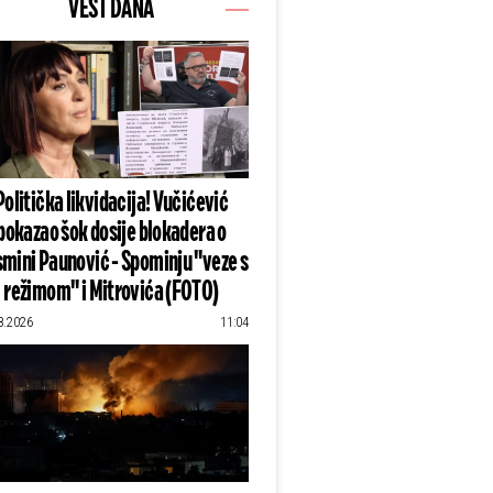
VEST DANA
Politička likvidacija! Vučićević
pokazao šok dosije blokadera o
mini Paunović - Spominju "veze s
režimom" i Mitrovića (FOTO)
8.2026
11:04