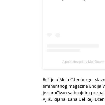
A post shared by Mel Otten
Reč je o Melu Otenbergu, slavn
eminentnog magazina Endija Vor
je sarađivao sa brojnim poznat
Ajliš, Rijana, Lana Del Rej, Džen