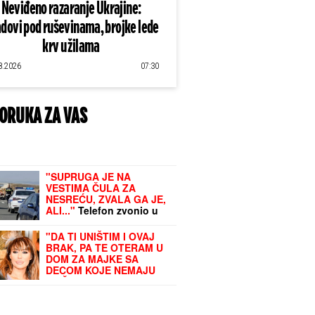
Neviđeno razaranje Ukrajine:
dovi pod ruševinama, brojke lede
krv u žilama
8.2026
07:30
ORUKA ZA VAS
"SUPRUGA JE NA
VESTIMA ČULA ZA
NESREĆU, ZVALA GA JE,
ALI..."
Telefon zvonio u
prazno, a onda stigao
poziv koji je SVE ZAVIO U
"DA TI UNIŠTIM I OVAJ
CRNO! Sahranjen putar
BRAK, PA TE OTERAM U
kog je kamion pokosio
DOM ZA MAJKE SA
kod Šapca: "Peđa je imao
DECOM KOJE NEMAJU
samo JEDNU ŽELJU"
ZA ŽIVOT" U
jeku pretnji
ženi Slobe Radanovića,
Ana Nikolić se oglasila:
"Ne govori ništa!"