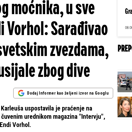
g moćnika, u sve
Gra
i Vorhol: Sarađivao
08.0
svetskim zvezdama,
PREP
usijale zbog dive
Dodaj Informer kao željeni izvor na Googlu
Karleuša uspostavila je praćenje na
 čuvenim urednikom magazina "Intervju",
Endi Vorhol.