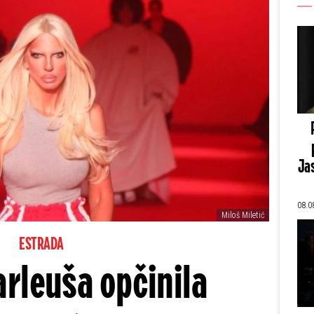
Jas
08.0
Miloš Miletić
ESTRADA
rleuša opčinila