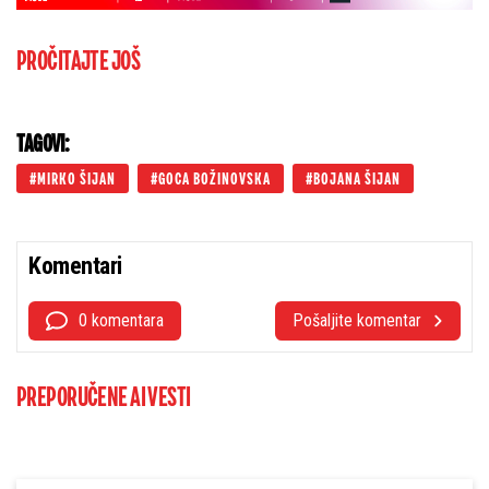
PROČITAJTE JOŠ
TAGOVI:
MIRKO ŠIJAN
GOCA BOŽINOVSKA
BOJANA ŠIJAN
Komentari
0 komentara
Pošaljite komentar
PREPORUČENE AI VESTI