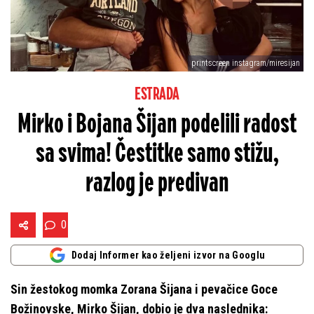
printscreen instagram/miresijan
ESTRADA
Mirko i Bojana Šijan podelili radost
sa svima! Čestitke samo stižu,
razlog je predivan
0
Dodaj Informer kao željeni izvor na Googlu
Sin žestokog momka Zorana Šijana i pevačice Goce
Božinovske, Mirko Šijan, dobio je dva naslednika: