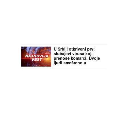
U Srbiji otkriveni prvi
slučajevi virusa koji
prenose komarci: Dvoje
ljudi smešteno u
Infektivnu kliniku,
oglasio se "Batut"