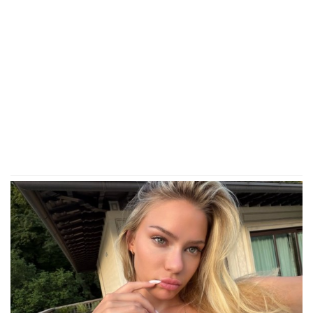
MINA NAUMOVIĆ PROGOVORILA O PREVARI!
Žena
Ognjena Amidžića dobila škakljivo pitanje, pa
iskreno priznala: "To je lakše"
Slavlje u domu Marije Kilibarde! Objavila prizor
ćerkice Senje i naslednice Anđelke Prpić koji je
raznežio sve