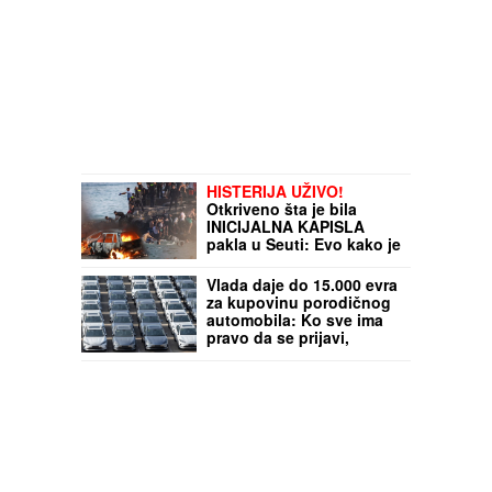
HISTERIJA UŽIVO!
Otkriveno šta je bila
INICIJALNA KAPISLA
pakla u Seuti: Evo kako je
pokrenut masovni talas
migranata koji su
Vlada daje do 15.000 evra
PROBILI GRANICU
za kupovinu porodičnog
automobila: Ko sve ima
pravo da se prijavi,
Hrvatska definisala
kriterijume