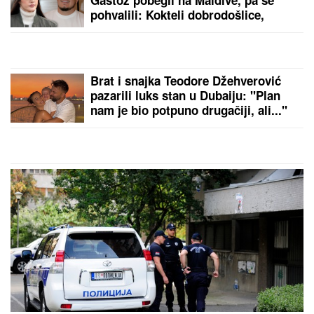
Kada je saznao KO JE ONA, nastao
je opšti HAOS