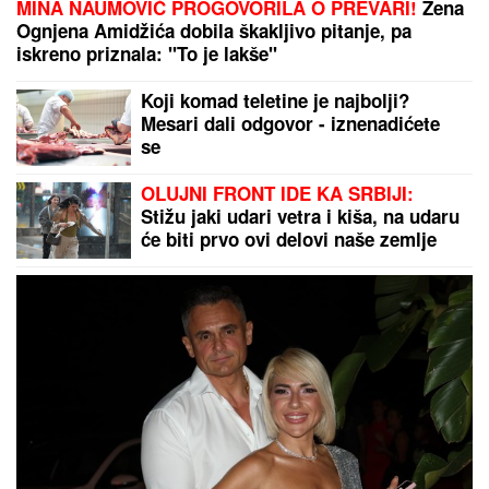
(FOTO) GORI KOMO!
Devojka Bake Praseta zapalila
društvene mreže: Milena objavila vrele fotke iz
Italije, bujni dekolte u prvom planu