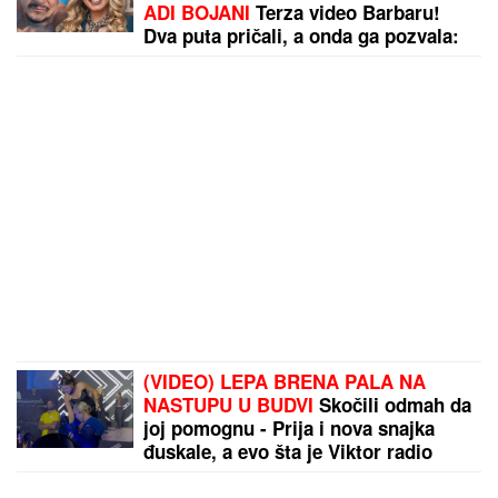
Veza sa pevačicom je ovog poznatog muškarca
odvela u propast: Bio najpoželjniji na estradi, pa se
odselio iz Srbije