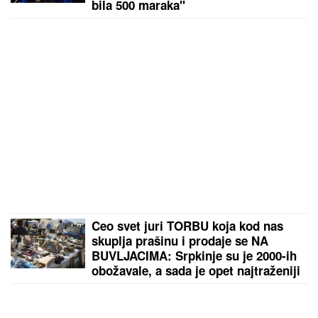
(VIDEO) ŠOK OBRT NAKON
BURNOG SUSRETA SA MILICOM NA
ADI BOJANI
Terza video Barbaru!
Dva puta pričali, a onda ga pozvala:
"Upisaću se kao otac"