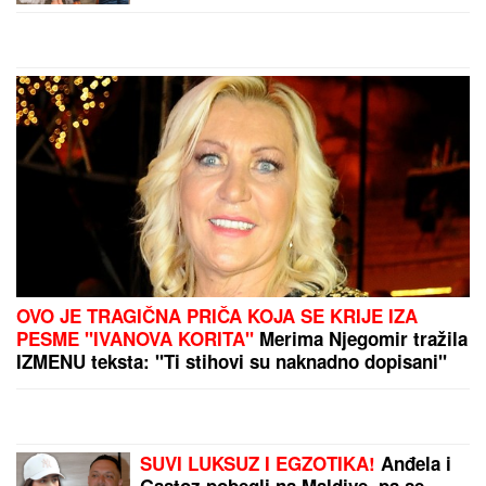
SRBI "PALI" U ŠPANIJI!
Maskirani
jurili u ukradenim limuzinama, izneli
sef iz banke, pa dolijali u MEGA-
AKCIJI policije: Ojadili 9 provincija
za desetine hiljada evra!
Došao da fotografiše venčanje, a
onda je ugledao mladu i doživeo
ŠOK ŽIVOTA - odmah odbio da slika!