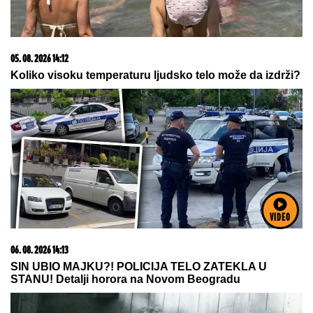
03. 08. 2026 13:23
Hibrid broj 1 koji osvaja Evropu, sada po specijalnoj
akcijskoj ceni od 19.990€ do 31.8.
VIDEO