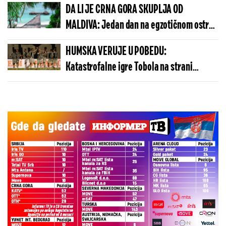
DA LI JE CRNA GORA SKUPLJA OD
MALDIVA: Jedan dan na egzotičnom ostrvu
može da košta manje nego u Budvi
HUMSKA VERUJE U POBEDU:
Katastrofalne igre Tobola na strani
ulivaju samopouzdanje Partizanu