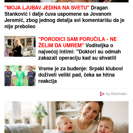
Bila je mega popularna, a onda
napustila estradu i zaposlila se u
vulkanizerskoj radnji: "Plata mi je
bila 500 maraka"