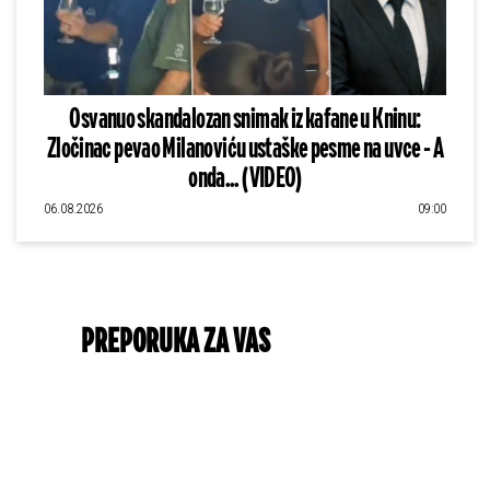
Osvanuo skandalozan snimak iz kafane u Kninu:
Zločinac pevao Milanoviću ustaške pesme na uvce - A
onda... (VIDEO)
06.08.2026
09:00
PREPORUKA ZA VAS