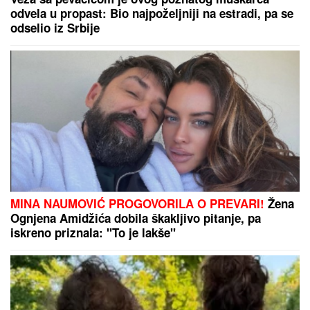
Gastoz pobegli na Maldive, pa se
pohvalili: Kokteli dobrodošlice,
nestvaran bazen i NEOČEKIVAN
SUSRET na ulici (FOTO)
Brat i snajka Teodore Džehverović
pazarili luks stan u Dubaiju: "Plan
nam je bio potpuno drugačiji, ali..."