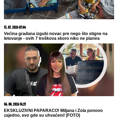
"MOJA LJUBAV JEDINA NA SVETU"
Dragan
Stanković i dalje čuva uspomene sa Jovanom
Jeremić, zbog jednog detalja svi komentarišu da je
nije preboleo
"PORODICI SAM PORUČILA - NE
ŽELIM DA UMREM"
Voditeljka o
najvećoj intimi: "Doktori su odmah
zakazali operaciju kad su shvatili
stanje stvari", ovo je samo jednom