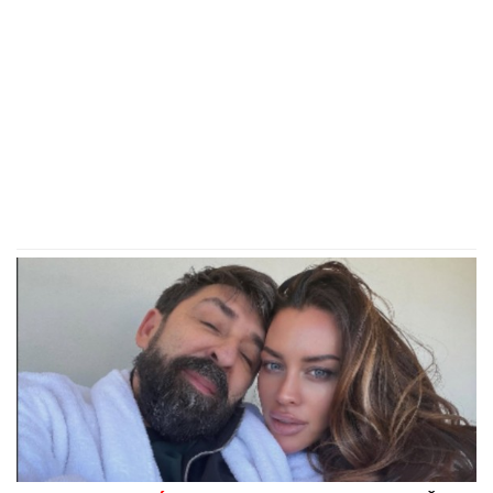
(VIDEO) LEPA BRENA PALA NA
NASTUPU U BUDVI
Skočili odmah da
joj pomognu - Prija i nova snajka
đuskale, a evo šta je Viktor radio
cele noći