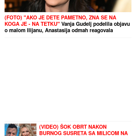
FUDBALERU DEMOLIRAN "BENTLI"
Drama u
Beogradu: Skupocenom vozilu razbijena stakla u
privatnoj garaži luksuznog naselja
MAJA SE OGLASILA NAKON
SKANDALA SA ASMINOM I GABI:
"Sve poruke je obrisao, ali sam
saznala istinu"