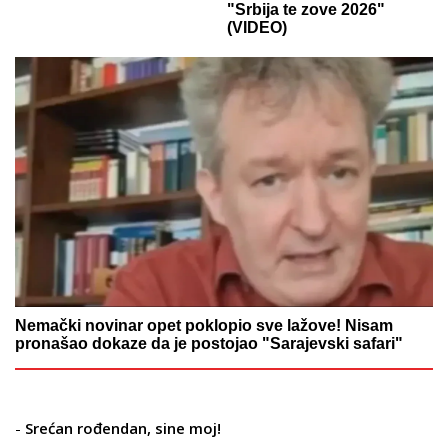
"Srbija te zove 2026"
(VIDEO)
Nemački novinar opet poklopio sve lažove! Nisam
pronašao dokaze da je postojao "Sarajevski safari"
-
Srećan rođendan, sine moj!