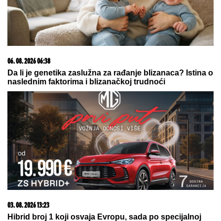
Ceo svet juri TORBU koja kod nas
skuplja prašinu i prodaje se NA
BUVLJACIMA: Srpkinje su je 2000-ih
obožavale, a sada je opet najtraženiji
komad!