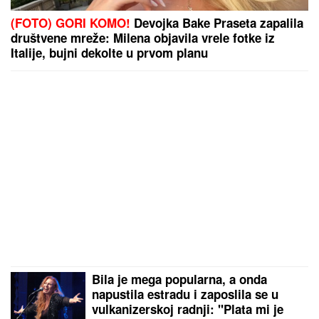
by Aklamator
PREPORUKA ZA VAS
(FOTO) "AKO JE DETE PAMETNO, ZNA SE NA
KOGA JE - NA TETKU"
Vanja Gudelj podelila objavu
o malom Ilijanu, Anastasija odmah reagovala