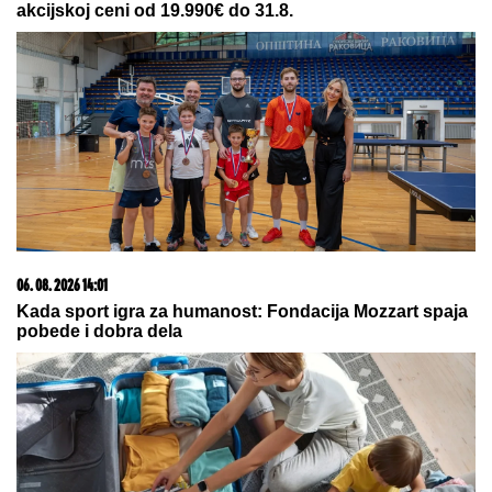
MINA NAUMOVIĆ PROGOVORILA O PREVARI!
Žena
Ognjena Amidžića dobila škakljivo pitanje, pa
iskreno priznala: "To je lakše"
Koji komad teletine je najbolji?
Mesari dali odgovor - iznenadićete
se
OLUJNI FRONT IDE KA SRBIJI:
Stižu jaki udari vetra i kiša, na udaru
će biti prvo ovi delovi naše zemlje