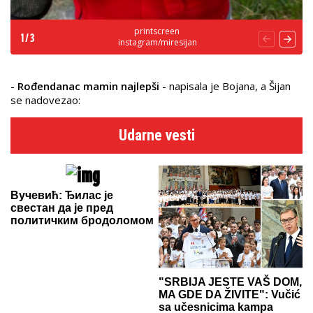
printscreen
1
/
3
instagram/miresijan
-
Rođendanac mamin najlepši
- napisala je Bojana, a Šijan
se nadovezao:
Udarne vesti
Вучевић: Ђилас је
свестан да је пред
политичким бродоломом
"SRBIJA JESTE VAŠ DOM,
MA GDE DA ŽIVITE": Vučić
sa učesnicima kampa