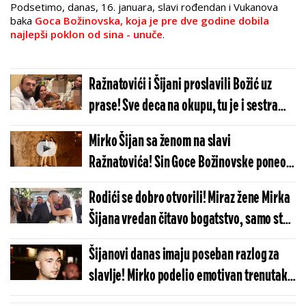
Podsetimo, danas, 16. januara, slavi rođendan i Vukanova
baka
Goca Božinovska, koja je pre dve godine dobila
najlepši poklon od sina - unuče
.
Ražnatovići i Šijani proslavili Božić uz
prase! Sve deca na okupu, tu je i sestra
Rodić (FOTO)
Mirko Šijan sa ženom na slavi
Ražnatovića! Sin Goce Božinovske poneo
viski, sa Bojanom upario stajling
Rodići se dobro otvorili! Miraz žene Mirka
(FOTO/VIDEO)
Šijana vredan čitavo bogatstvo, samo stan
košta 250.000 evra
Šijanovi danas imaju poseban razlog za
slavlje! Mirko podelio emotivan trenutak,
čestitke samo pristižu (FOTO)