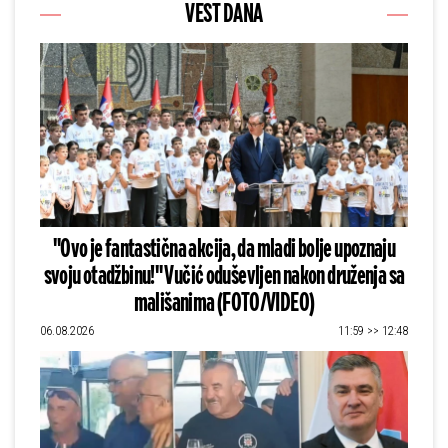
VEST DANA
"Ovo je fantastična akcija, da mladi bolje upoznaju
svoju otadžbinu!" Vučić oduševljen nakon druženja sa
mališanima (FOTO/VIDEO)
06.08.2026
11:59 >> 12:48