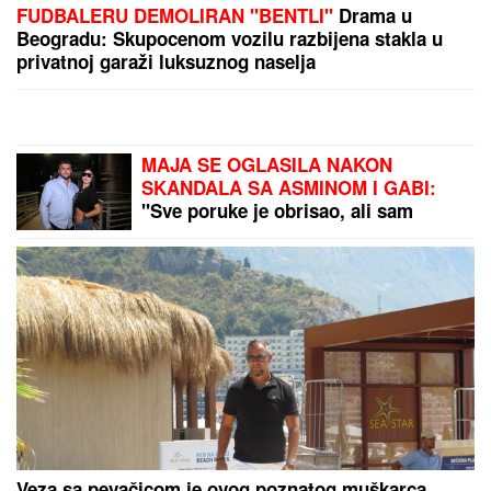
OVO JE TRAGIČNA PRIČA KOJA SE KRIJE IZA
PESME "IVANOVA KORITA"
Merima Njegomir tražila
IZMENU teksta: "Ti stihovi su naknadno dopisani"
SUVI LUKSUZ I EGZOTIKA!
Anđela i