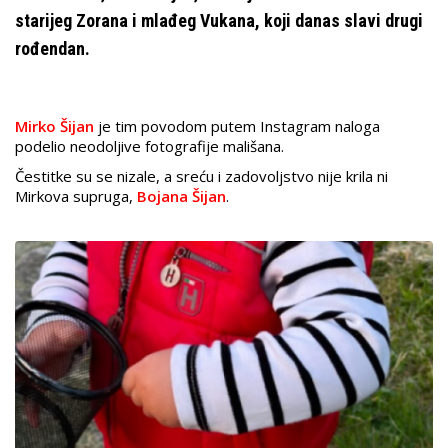
starijeg Zorana i mlađeg Vukana, koji danas slavi drugi
rođendan.
Mirko Šijan
je tim povodom putem Instagram naloga
podelio neodoljive fotografije mališana.
Čestitke su se nizale, a sreću i zadovoljstvo nije krila ni
Mirkova supruga,
Bojana Šijan
.