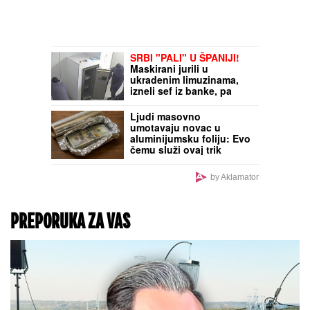
SRBI "PALI" U ŠPANIJI!
Maskirani jurili u
ukradenim limuzinama,
izneli sef iz banke, pa
dolijali u MEGA-AKCIJI
policije: Ojadili 9
Ljudi masovno
provincija za desetine
umotavaju novac u
hiljada evra!
aluminijumsku foliju: Evo
čemu služi ovaj trik
by Aklamator
PREPORUKA ZA VAS