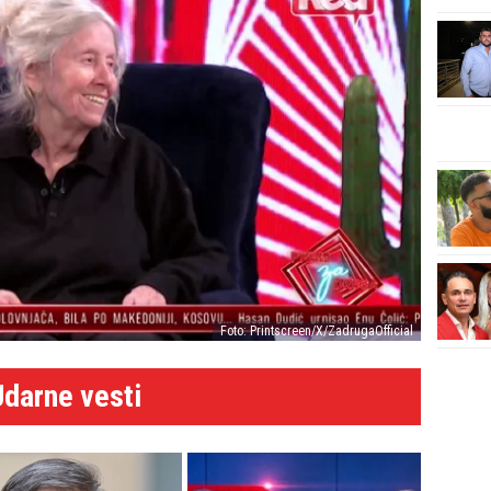
Foto: Printscreen/X/ZadrugaOfficial
Udarne vesti