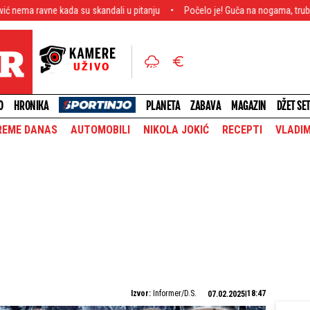
da su skandali u pitanju
Počelo je! Guča na nogama, trubači okupirali ulic
O
HRONIKA
PLANETA
ZABAVA
MAGAZIN
DŽET SE
REME DANAS
AUTOMOBILI
NIKOLA JOKIĆ
RECEPTI
VLADIM
Izvor:
Informer/D.S.
18:47
07.02.2025