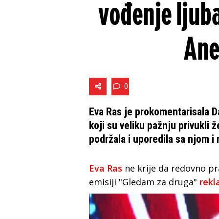
vođenje ljuba
Ane
0
Eva Ras je prokomentarisala D
koji su veliku pažnju privukli
podržala i uporedila sa njom 
Eva Ras
ne krije da redovno prat
emisiji "Gledam za druga"
rekl