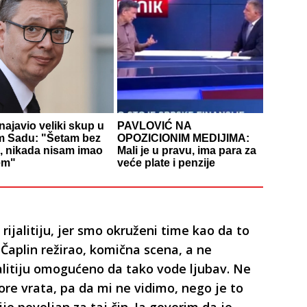
najavio veliki skup u
PAVLOVIĆ NA
 Sadu: "Šetam bez
OPOZICIONIM MEDIJIMA:
, nikada nisam imao
Mali je u pravu, ima para za
em"
veće plate i penzije
rijalitiju, jer smo okruženi time kao da to
e Čaplin režirao, komična scena, a ne
jalitiju omogućeno da tako vode ljubav. Ne
ore vrata, pa da mi ne vidimo, nego je to