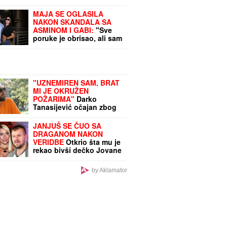
MAJA SE OGLASILA
NAKON SKANDALA SA
ASMINOM I GABI:
"Sve
poruke je obrisao, ali sam
saznala istinu"
"UZNEMIREN SAM, BRAT
MI JE OKRUŽEN
POŽARIMA"
Darko
Tanasijević očajan zbog
loše situacije u
Deliblatskoj peščari: "SVI
JANJUŠ SE ČUO SA
SU EVAKUISANI", otkrio
DRAGANOM NAKON
koje informacije ima
VERIDBE
Otkrio šta mu je
rekao bivši dečko Jovane
Jeremić: "Sa
Aleksandrom želi decu"
by Aklamator