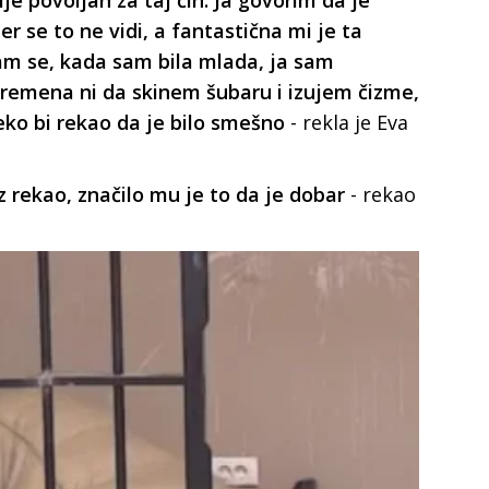
ije povoljan za taj čin. Ja govorim da je
er se to ne vidi, a fantastična mi je ta
ćam se, kada sam bila mlada, ja sam
remena ni da skinem šubaru i izujem čizme,
ko bi rekao da je bilo smešno
- rekla je Eva
 rekao, značilo mu je to da je dobar
- rekao