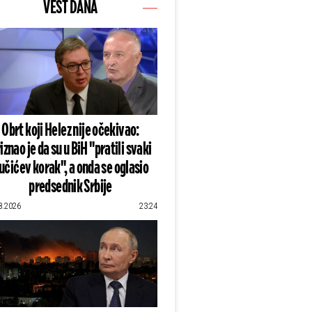
VEST DANA
Obrt koji Helez nije očekivao:
iznao je da su u BiH "pratili svaki
učićev korak", a onda se oglasio
predsednik Srbije
8.2026
23:24