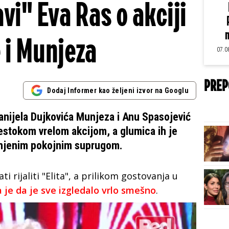
vi" Eva Ras o akciji
m
 i Munjeza
07.0
PREP
Dodaj Informer kao željeni izvor na Googlu
anijela Dujkovića Munjeza i Anu Spasojević
 žestokom vrelom akcijom, a glumica ih je
i njenim pokojnim suprugom.
i rijaliti "Elita", a prilikom gostovanja u
a je da je sve izgledalo vrlo smešno
.