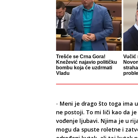
Trešće se Crna Gora!
Vučić 
Knežević najavio političku
Novom
bombu koja će uzdrmati
straha
Vladu
probl
-
Meni je drago što toga ima u 
ne postoji. To mi liči kao da j
vođenje ljubavi. Njima je u ri
mogu da spuste roletne i zatv