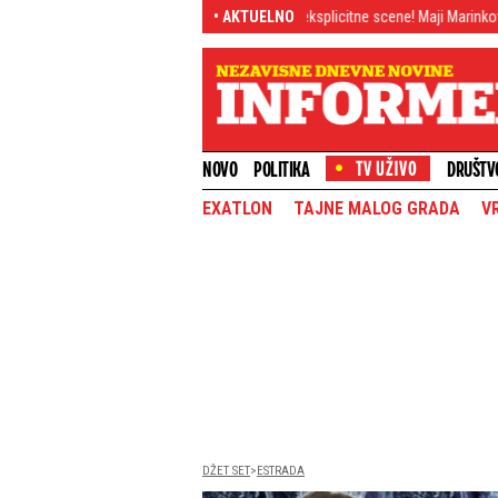
će pući!
Tuče, razbijanje, eksplicitne scene! Maji Marinković nema ravne ka
• AKTUELNO
NOVO
POLITIKA
DRUŠTV
EXATLON
TAJNE MALOG GRADA
V
DŽET SET
ESTRADA