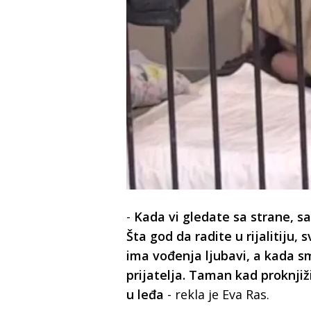
-
Kada vi gledate sa strane, s
Šta god da radite u rijalitiju, 
ima vođenja ljubavi, a kada smo
prijatelja. Taman kad proknjiž
u leđa
- rekla je Eva Ras.