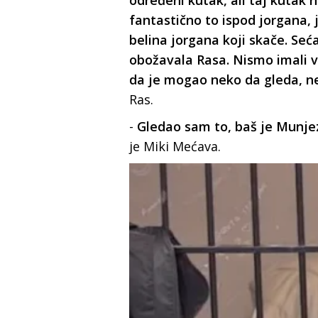
određeni kutak, ali taj kutak n
fantastično to ispod jorgana, j
belina jorgana koji skače. Se
obožavala Rasa. Nismo imali v
da je mogao neko da gleda, ne
Ras.
-
Gledao sam to, baš je Munjez
je Miki Mećava.