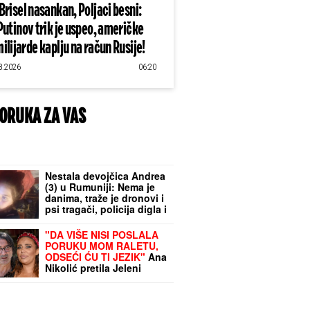
Brisel nasankan, Poljaci besni:
Putinov trik je uspeo, američke
ilijarde kaplju na račun Rusije!
8.2026
06:20
ORUKA ZA VAS
Nestala devojčica Andrea
(3) u Rumuniji: Nema je
danima, traže je dronovi i
psi tragači, policija digla i
helikoptere (VIDEO)
"DA VIŠE NISI POSLALA
PORUKU MOM RALETU,
ODSEĆI ĆU TI JEZIK"
Ana
Nikolić pretila Jeleni
Radanović, isplivale
JEZIVE PORUKE: "Biću ti
sa mužem"