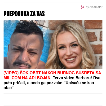
by Aklamator
PREPORUKA ZA VAS
(VIDEO) ŠOK OBRT NAKON BURNOG SUSRETA SA
MILICOM NA ADI BOJANI
Terza video Barbaru! Dva
puta pričali, a onda ga pozvala: "Upisaću se kao
otac"