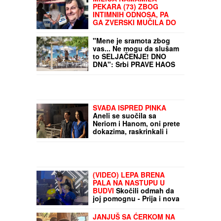
PEKARA (73) ZBOG
INTIMNIH ODNOSA, PA
GA ZVERSKI MUČILA DO
SMRTI!
Otkrivamo detalje
ubistva na Karaburmi koji
"Mene je sramota zbog
LEDE KRV: Izdahnuo u
vas... Ne mogu da slušam
najgorim mukama dok su
to SELJAČENJE! DNO
ga osumnjičeni pljačkali
DNA": Srbi PRAVE HAOS
na letovanju u Grčkoj!
Dragica poslala poruku
koja je zapalila mreže i
sad se svi svađaju
SVAĐA ISPRED PINKA
Aneli se suočila sa
Neriom i Hanom, oni prete
dokazima, raskrinkali i
Situ: "Imamo sve u
telefonu" (Video)
(VIDEO) LEPA BRENA
PALA NA NASTUPU U
BUDVI
Skočili odmah da
joj pomognu - Prija i nova
snajka đuskale, a evo šta
je Viktor radio cele noći
JANJUŠ SA ĆERKOM NA