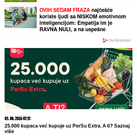
OVIH SEDAM FRAZA
najčešće
koriste ljudi sa NISKOM emotivnom
inteligencijom: Empatija im je
RAVNA NULI, a na uspešne
međuljudske odnose mogu da
zaborave
by Aklamator
03. 08. 2026 07:31
25.000 kupaca već kupuje uz PerSu Extra. A ti? Saznaj
više