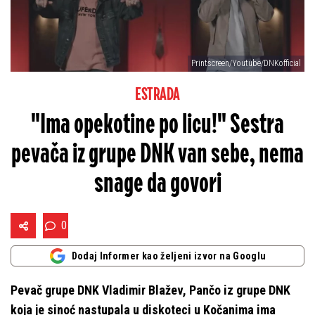
Printscreen/Youtube/DNKofficial
ESTRADA
"Ima opekotine po licu!" Sestra
pevača iz grupe DNK van sebe, nema
snage da govori
0
Dodaj Informer kao željeni izvor na Googlu
Pevač grupe DNK Vladimir Blažev, Pančo iz grupe DNK
koja je sinoć nastupala u diskoteci u Kočanima ima