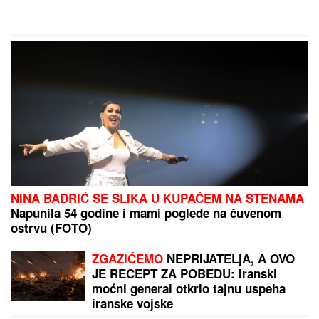
ružnih trenutaka"
NINA BADRIĆ SE SLIKA U KUPAĆEM NA STENAMA
Napunila 54 godine i mami poglede na čuvenom
ostrvu (FOTO)
ZGAZIĆEMO
NEPRIJATELjA, A OVO
JE RECEPT ZA POBEDU: Iranski
moćni general otkrio tajnu uspeha
iranske vojske