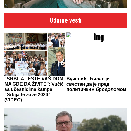
Udarne vesti
"SRBIJA JESTE VAŠ DOM,
Вучевић: Ђилас је
MA GDE DA ŽIVITE": Vučić
свестан да је пред
sa učesnicima kampa
политичким бродоломом
"Srbija te zove 2026"
(VIDEO)