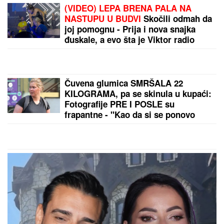
(VIDEO) LEPA BRENA PALA NA
NASTUPU U BUDVI
Skočili odmah da
joj pomognu - Prija i nova snajka
đuskale, a evo šta je Viktor radio
cele noći
Čuvena glumica SMRŠALA 22
KILOGRAMA, pa se skinula u kupaći:
Fotografije PRE I POSLE su
frapantne - "Kao da si se ponovo
rodila"