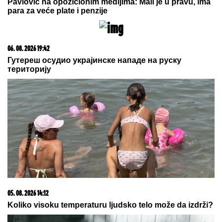
Pavlović na opozicionim medijima: Mali je u pravu, ima
para za veće plate i penzije
06. 08. 2026 19:42
Гутереш осудио украјинске нападе на руску
територију
05. 08. 2026 14:12
Koliko visoku temperaturu ljudsko telo može da izdrži?