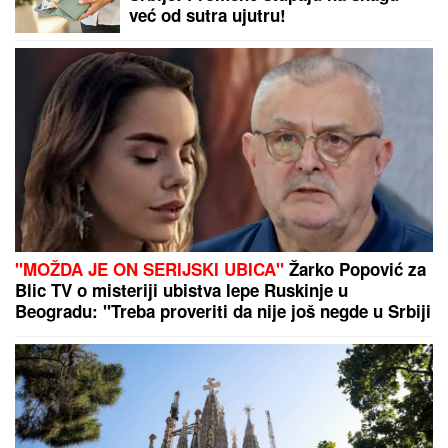
već od sutra ujutru!
"MOŽDA JE ON SERIJSKI UBICA"
Žarko Popović za
Blic TV o misteriji ubistva lepe Ruskinje u
Beogradu: "Treba proveriti da nije još negde u Srbiji
napravio neko ZLO"