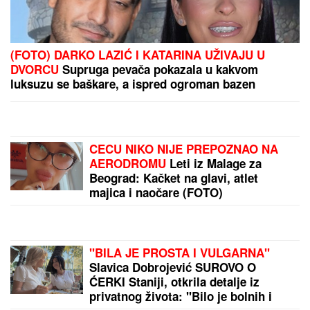
(FOTO) DARKO LAZIĆ I KATARINA UŽIVAJU U
DVORCU
Supruga pevača pokazala u kakvom
luksuzu se baškare, a ispred ogroman bazen
CECU NIKO NIJE PREPOZNAO NA
AERODROMU
Leti iz Malage za
Beograd: Kačket na glavi, atlet
majica i naočare (FOTO)
"BILA JE PROSTA I VULGARNA"
Slavica Dobrojević SUROVO O
ĆERKI Staniji, otkrila detalje iz
privatnog života: "Bilo je bolnih i