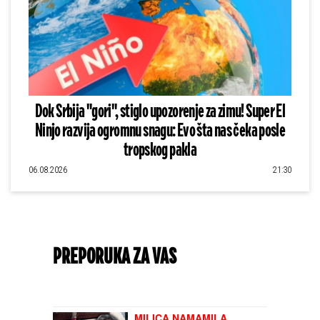
Dok Srbija "gori", stiglo upozorenje za zimu! Super El
Ninjo razvija ogromnu snagu: Evo šta nas čeka posle
tropskog pakla
06.08.2026
21:30
PREPORUKA ZA VAS
MILICA NAMAMILA