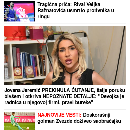
Tragična priča: Rival Veljka
Ražnatovića usmrtio protivnika u
ringu
Jovana Jeremić PREKINULA ĆUTANJE, šalje poruku
bivšem i otkriva NEPOZNATE DETALJE: "Devojka je
radnica u njegovoj firmi, pravi bureke"
NAJNOVIJE VESTI:
Doskorašnji
golman Zvezde doživeo saobraćajku