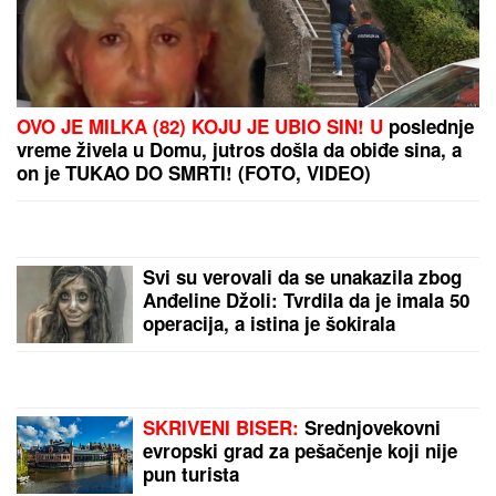
OVO JE MILKA (82) KOJU JE UBIO SIN! U
poslednje
vreme živela u Domu, jutros došla da obiđe sina, a
on je TUKAO DO SMRTI! (FOTO, VIDEO)
Svi su verovali da se unakazila zbog
Anđeline Džoli: Tvrdila da je imala 50
operacija, a istina je šokirala
milione!
SKRIVENI BISER:
Srednjovekovni
evropski grad za pešačenje koji nije
pun turista