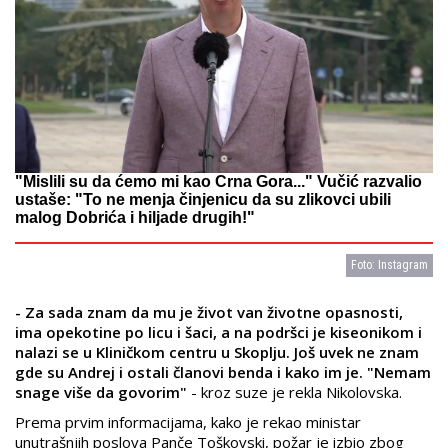
"Mislili su da ćemo mi kao Crna Gora..." Vučić razvalio
ustaše: "To ne menja činjenicu da su zlikovci ubili
malog Dobrića i hiljade drugih!"
Foto: Instagram
- Za sada znam da mu je život van životne opasnosti,
ima opekotine po licu i šaci, a na podršci je kiseonikom i
nalazi se u Kliničkom centru u Skoplju. Još uvek ne znam
gde su Andrej i ostali članovi benda i kako im je. "Nemam
snage više da govorim"
- kroz suze je rekla Nikolovska.
Prema prvim informacijama, kako je rekao ministar
unutrašnjih poslova Panče Toškovski, požar je izbio zbog