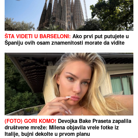
ŠTA VIDETI U BARSELONI:
Ako prvi put putujete u
Španiju ovih osam znamenitosti morate da vidite
(FOTO) GORI KOMO!
Devojka Bake Praseta zapalila
društvene mreže: Milena objavila vrele fotke iz
Italije, bujni dekolte u prvom planu