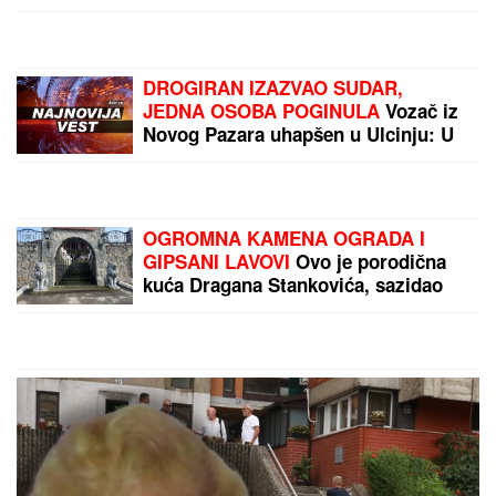
DROGIRAN IZAZVAO SUDAR,
JEDNA OSOBA POGINULA
Vozač iz
Novog Pazara uhapšen u Ulcinju: U
nesreći dvoje povređeno
OGROMNA KAMENA OGRADA I
GIPSANI LAVOVI
Ovo je porodična
kuća Dragana Stankovića, sazidao
dvorac u Grockoj, tu razvio i biznis
(VIDEO)