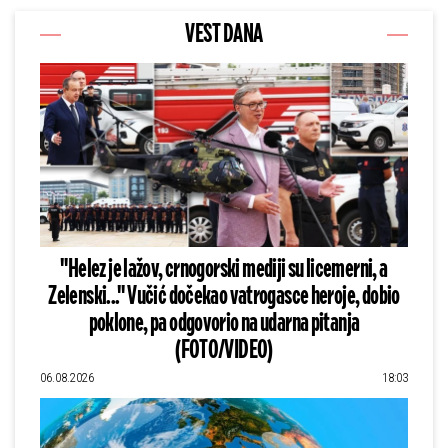
VEST DANA
"Helez je lažov, crnogorski mediji su licemerni, a
Zelenski..." Vučić dočekao vatrogasce heroje, dobio
poklone, pa odgovorio na udarna pitanja
(FOTO/VIDEO)
06.08.2026
18:03