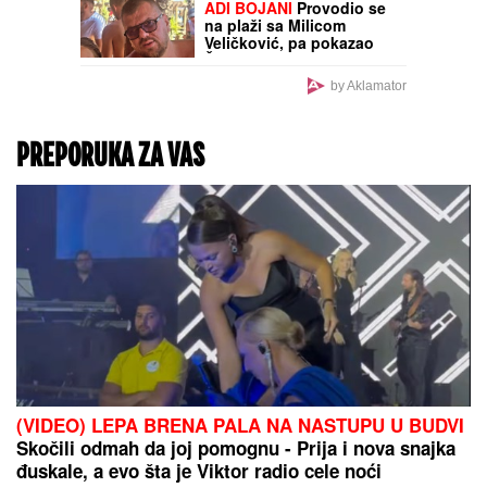
ADI BOJANI
Provodio se
na plaži sa Milicom
Veličković, pa pokazao
ŠTA RADE KRUNA I ON: U
prvom planu tetovaža
by Aklamator
koju je posvetio
naslednici (FOTO)
PREPORUKA ZA VAS
(VIDEO) LEPA BRENA PALA NA NASTUPU U BUDVI
Skočili odmah da joj pomognu - Prija i nova snajka
đuskale, a evo šta je Viktor radio cele noći