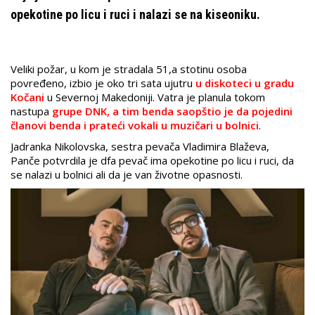
opekotine po licu i ruci i nalazi se na kiseoniku.
Veliki požar, u kom je stradala 51,a stotinu osoba
povređeno, izbio je oko tri sata ujutru
u diskoteci u gradu
Kočani
u Severnoj Makedoniji. Vatra je planula tokom
nastupa
grupe DNK, a tim benda saopštio je da pojedini
članovi benda i prateći vokali u muzičari u bolnici
.
Jadranka Nikolovska, sestra pevača Vladimira Blaževa,
Panče potvrdila je dfa pevač ima opekotine po licu i ruci, da
se nalazi u bolnici ali da je van životne opasnosti.