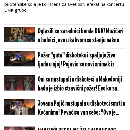
pirotehnike koja je korišćena za svetlosni efekat na koncertu
DNK grupe.
Oglasili se saradnici benda DNK! Muzičari
u bolnici, evo u kakvom su stanju nakon
požara
Požar ''guta'' diskoteku i spaljuje žive
ljude u njoj! Pojavio se novi snimak iz
Kočana, spasioci ispod ruševina tragaju
Oni su nastupali u diskoteci u Makedoniji
za telima i povređenima! (VIDEO)
kada je izbio stravični požar! Evo ko su
muzičari iz grupe DNK
Jovana Pajić nastupala u diskoteci smrti u
Kočanima! Pevačica van sebe: "Ovo je
užasno!"