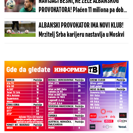
NAVIJAČI BESNI, NE ŽELE ALBANSKOG
PROVOKATORA! Plaćen 11 miliona pa dobio
brutalnu poruku
ALBANSKI PROVOKATOR IMA NOVI KLUB!
Mrzitelj Srba karijeru nastavlja u Moskvi