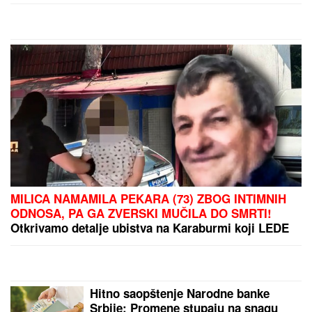
MILICA NAMAMILA PEKARA (73) ZBOG INTIMNIH
ODNOSA, PA GA ZVERSKI MUČILA DO SMRTI!
Otkrivamo detalje ubistva na Karaburmi koji LEDE
KRV: Izdahnuo u najgorim mukama dok su ga
osumnjičeni pljačkali
Hitno saopštenje Narodne banke
Srbije: Promene stupaju na snagu