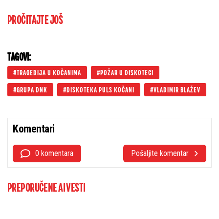
PROČITAJTE JOŠ
TAGOVI:
TRAGEDIJA U KOČANIMA
POŽAR U DISKOTECI
GRUPA DNK
DISKOTEKA PULS KOČANI
VLADIMIR BLAŽEV
Komentari
0 komentara
Pošaljite komentar
PREPORUČENE AI VESTI