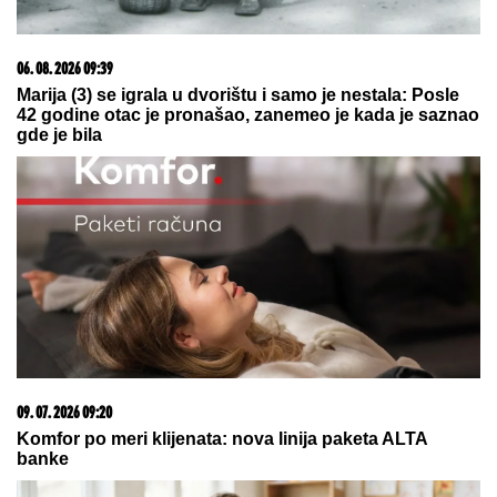
"Maja sve finansira!" Asmin Durdžić je priznao kako
živi u Beogradu
RAKETA POGODILA TANKER:
Još
jedan napad na plovilo kompanije
ADNOC u Ormuskom moreuzu,
nema povređenih
Novi Rafael Nadal gazi redom: Neka
se dobro paze Siner i Alkaras
by Aklamator