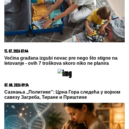
09. 08. 2026 08:31
FASCINANTNO! BLOKADERI PONOVO ISPALI GLUPI:
Srbija šalje najnovije helikoptere u Španiju da gase
požare, a oni tvrde da "nemamo ni kanadere"
05. 08. 2026 06:45
Šta dete nasleđuje od oca, a šta od majke? Sve što
treba da znate o genetici