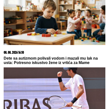
09. 08. 2026 06:24
Mame, danas ne čistimo kuću. Poštujemo Svetog
Panteliju
23. 07. 2026 12:47
Letnje večeri u gradu više nisu rezervisane za vikend:
Zašto sve više ljudi bira večeru koja se spontano
pretvori u druženje