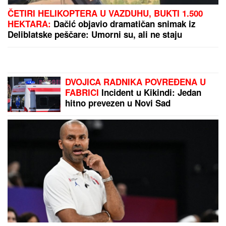
MARINA VISKOVIĆ U NIKAD
SMELIJEM STAJLINGU! U
kaubojkama i sa bezobraznim
prorezom na suknji pokazala
izvajane noge, a onda je sevnulo i
više nego što je planirala (Foto)