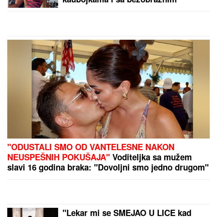
Ambasador HITNO
POZVAN NA RAPORT!
by Aklamator
PREPORUKA ZA VAS
PRVI SNIMAK TEE TAIROVIĆ I MUŽA NAKON
SAOBRAĆAJKE!
Uhvaćeni zajedno u Budvi: Ivan sa
ZAVOJEM preko celog stopala, a evo kako pevačica
izgleda nakon udesa u Crnoj Gori