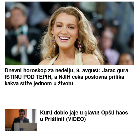
ČETIRI HELIKOPTERA U VAZDUHU, BUKTI 1.500
HEKTARA:
Dačić objavio dramatičan snimak iz
Deliblatske peščare: Umorni su, ali ne staju