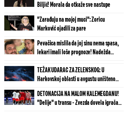
Biljić! Morala da otkaže sve nastupe
"Zarađuju na mojoj muci": Zoricu
Marković ojadili za pare
Pevačica mislila da joj sinu nema spasa,
lekari imali loše prognoze! Nadežda
konačno odahnula
TEŽAK UDARAC ZA ZELENSKOG: U
Harkovskoj oblasti u avgustu uništeno
više od 100 „baba jaga“
DETONACIJA NA MALOM KALEMEGDANU!
"Delije" u transu - Zvezda dovela igrača
Real Madrida!