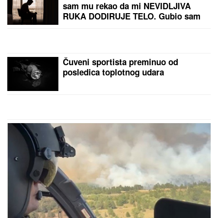
Danas ova 3 znaka mogu da očekuju
OGROMNE PARE: Neisplaćeni
računi i dugovi odlaze u prošlost, a
novčanik nikad puniji - tvrde
astrolozi