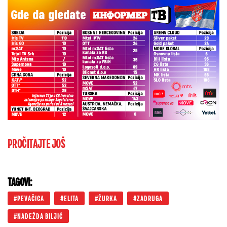
PROČITAJTE JOŠ
TAGOVI:
PEVAČICA
ELITA
ŽURKA
ZADRUGA
NADEŽDA BILJIĆ