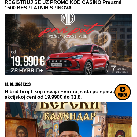
06. 08. 2026 09:39
Marija (3) se igrala u dvorištu i samo je nestala: Posle
42 godine otac je pronašao, zanemeo je kada je saznao
gde je bila
VIDEO
09. 07. 2026 09:20
Komfor po meri klijenata: nova linija paketa ALTA
banke