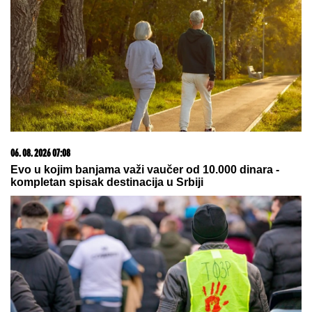
Dnevni horoskop za nedelju, 9. avgust: Jarac gura
ISTINU POD TEPIH, a NJIH čeka poslovna prilika
kakva stiže jednom u životu
Kurti dobio jaje u glavu! Opšti haos
u Prištini! (VIDEO)