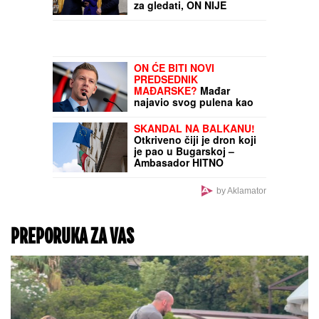
dobiti cveće, a teško da
će vam i KAFU PLATITI
PUTNICI OSTALI U ČUDU
Glumica koja pozajmljuje
glas liku iz čuvene serije
najavila sletanje aviona:
"Dame i gospodo, ovde
Bart Simpson"
Bajdenov sin o zdravlju
oca: "Veoma je bolno,
veoma iscrpljujuće, tužno