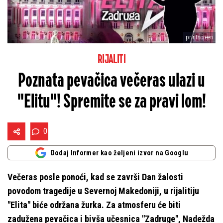
printscreen
RIJALITI
Poznata pevačica večeras ulazi u
"Elitu"! Spremite se za pravi lom!
0
Dodaj Informer kao željeni izvor na Googlu
Večeras posle ponoći, kad se završi Dan žalosti
povodom tragedije u Severnoj Makedoniji, u rijalitiju
"Elita" biće održana žurka. Za atmosferu će biti
zadužena pevačica i bivša učesnica "Zadruge", Nadežda