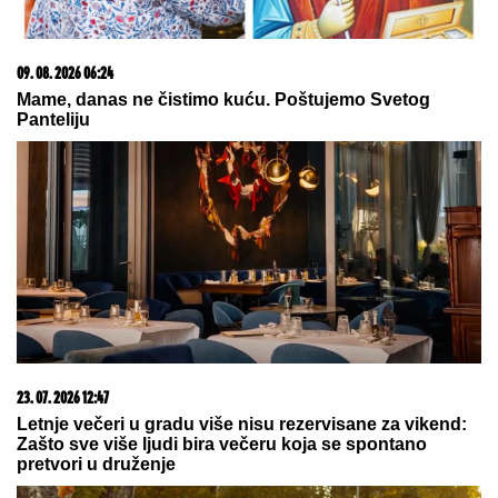
RASKINULI TEODORA I BEBICA
Ostavila ga nakon
izlaska iz Elite 9 i uzela sve stvari: Ovo su detalji
"ŽELIM BEBU"
Jelena Gavrilović
progovorila o svadbi, renoviranju
kuće, zašto je pristala na rijaliti i
obnaživanje: "Išla sam roditeljima da
kažem da odustajem"
Venčali se Georgina i Ronaldo?
Stotine ljudi se OKUPILO ISPRED
CRKVE da dočeka MLADENCE i evo
šta se dogodilo: Oglasila se sestra
slavnog fudbalera, njegove klupske
obaveze ukazuju samo na jedno