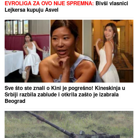
"ODUSTALI SMO OD VANTELESNE NAKON
NEUSPEŠNIH POKUŠAJA"
Voditeljka sa mužem
slavi 16 godina braka: "Dovoljni smo jedno drugom"