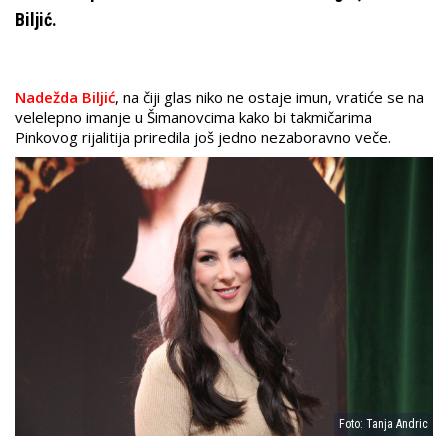
Biljić.
Nadežda Biljić
, na čiji glas niko ne ostaje imun, vratiće se na
velelepno imanje u Šimanovcima kako bi takmičarima
Pinkovog rijalitija priredila još jedno nezaboravno veče.
Foto: Tanja Andric