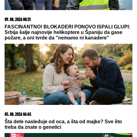
SUZE U MAJAMIJU:
Inter uz Mesija
kao nikada pre, evo šta su uradili
nakon smrti njegovog oca
(VIDEO/FOTO)
"Godinu dana mu ćutim!" Jovana Jeremić je otkrila
zbog čega joj je prekipelo kad je reč o bivšem