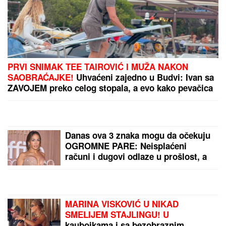
za gledati, ON NIJE
DOBRO"
ON ĆE BITI NOVI
PREDSEDNIK
MAĐARSKE?
Mađar
najavio svog pulena kao
kandidata
SKANDAL NA BALKANU!
Otkriveno čiji je dron koji
je pao u Bugarskoj –