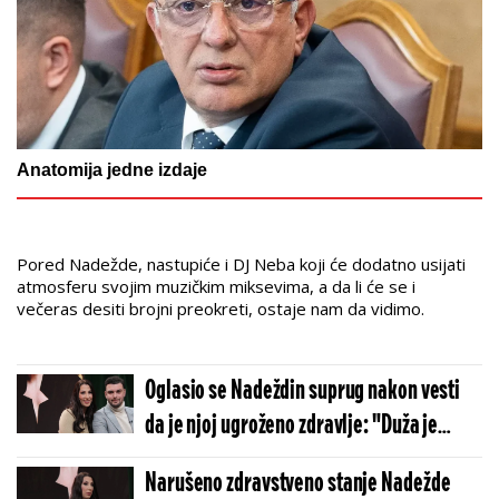
Anatomija jedne izdaje
Pored Nadežde, nastupiće i DJ Neba koji će dodatno usijati
atmosferu svojim muzičkim miksevima, a da li će se i
večeras desiti brojni preokreti, ostaje nam da vidimo.
Oglasio se Nadeždin suprug nakon vesti
da je njoj ugroženo zdravlje: "Duža je
procedura oporavka sa takvim
Narušeno zdravstveno stanje Nadežde
pacijentima!"