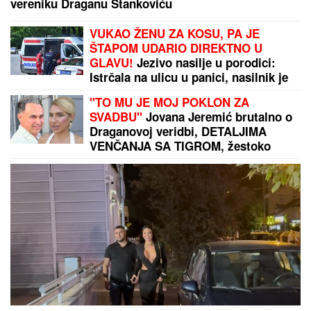
EVROLIGA ZA OVO NIJE SPREMNA:
Bivši vlasnici
Lejkersa kupuju Asvel
Sve što ste znali o Kini je pogrešno! Kineskinja u
Srbiji razbila zablude i otkrila zašto je izabrala
Beograd