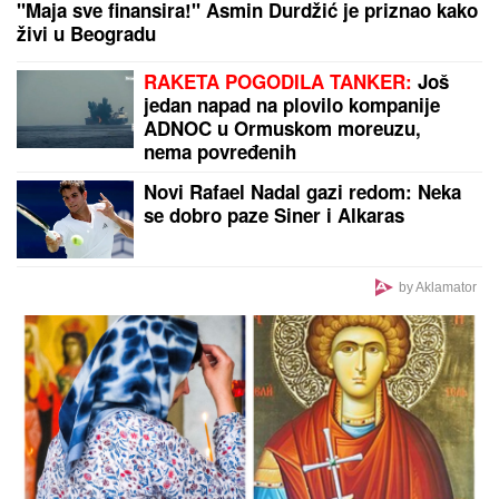
TENZIJE NA PACIFIKU DOSTIŽU VRHUNAC!
Tajvan
povukao DRAMATIČAN POTEZ: Snage HITNO izašle
na Granično ostrvo – sprema se NEPOSREDNI
SUKOB?!
by Aklamator
PREPORUKA ZA VAS