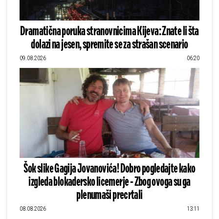
Dramatična poruka stranovnicima Kijeva: Znate li šta
dolazi na jesen, spremite se za strašan scenario
09.08.2026
06:20
Šok slike Gagija Jovanovića! Dobro pogledajte kako
izgleda blokadersko licemerje - Zbog ovoga su ga
plenumaši precrtali
08.08.2026
13:11