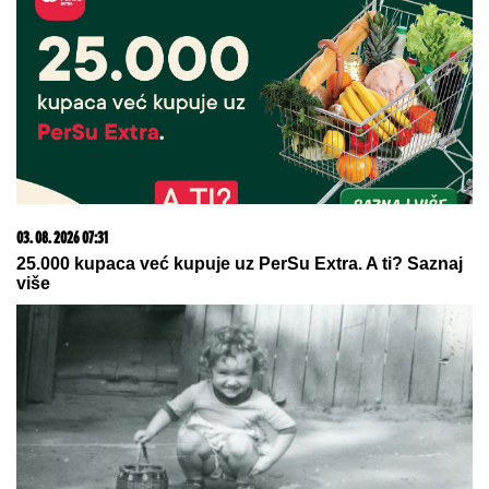
vereniku Draganu Stankoviću
VUKAO ŽENU ZA KOSU, PA JE
ŠTAPOM UDARIO DIREKTNO U
GLAVU!
Jezivo nasilje u porodici:
Istrčala na ulicu u panici, nasilnik je
stigao, prolaznici sprečili katastrofu
"TO MU JE MOJ POKLON ZA
SVADBU"
Jovana Jeremić brutalno o
Draganovoj veridbi, DETALJIMA
VENČANJA SA TIGROM, žestoko
preti:"Nisam ušla u pekaru da
pravim kiflice" (VIDEO)