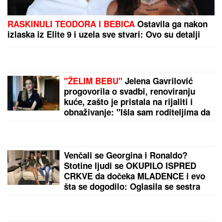
Čuveni sportista preminuo od
posledica toplotnog udara