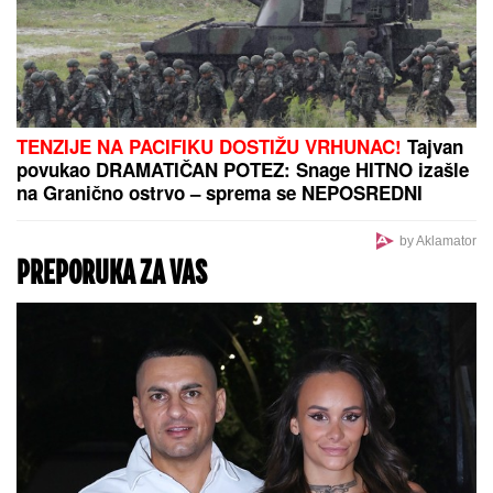
"Lekar mi se SMEJAO U LICE kad
sam mu rekao da mi NEVIDLJIVA
RUKA DODIRUJE TELO. Gubio sam
vid i bio iscrpljen, tek posle 20
godina otkrili su od ČEGA
BOLUJEM"