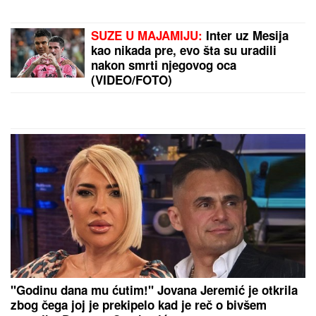
DVOJICA RADNIKA POVREĐENA U
FABRICI
Incident u Kikindi: Jedan
hitno prevezen u Novi Sad