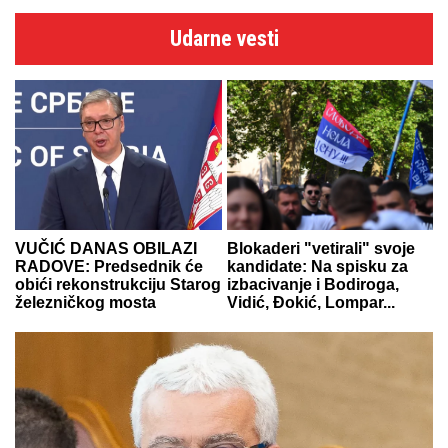
Udarne vesti
VUČIĆ DANAS OBILAZI
Blokaderi "vetirali" svoje
RADOVE: Predsednik će
kandidate: Na spisku za
obići rekonstrukciju Starog
izbacivanje i Bodiroga,
železničkog mosta
Vidić, Đokić, Lompar...