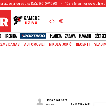
io se Dačić (FOTO/VIDEO)
"Da je ferari moj vozio bih je u gepeku": Darin de
O
HRONIKA
PLANETA
ZABAVA
MAGAZIN
DŽET SE
REME DANAS
AUTOMOBILI
NIKOLA JOKIĆ
RECEPTI
VLADIM
Ekipa džet-seta
07:01
16.05.2026
Novinar