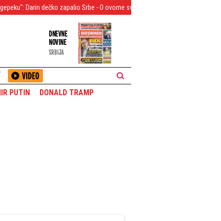
čko zapalio Srbe - O ovome svi pričaju
Neverica na tajkunskoj televiziji! Pr
DNEVNE
NOVINE
SRBIJA
T
IR PUTIN
DONALD TRAMP