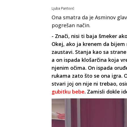
Ljuba Pantović
Ona smatra da je Asminov glav
pogrešan način.
- Znači, nisi ti baja šmeker a
Okej, ako ja krenem da bijem
zaustavi. Stanja kao sa strane
a on ispada klošarčina koja vr
njenim očima. On ispada oruđe
rukama zato što se ona igra. O
stvari joj on nije ni trebao, o
gubitku bebe
. Zamisli dokle id