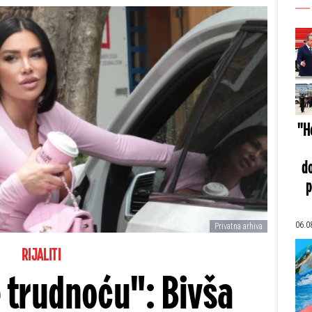
"He
do
p
06.0
Privatna arhiva
RIJALITI
e trudnoću": Bivša