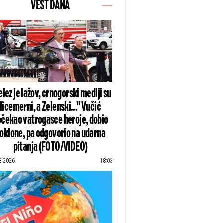
VEST DANA
lez je lažov, crnogorski mediji su
licemerni, a Zelenski..." Vučić
čekao vatrogasce heroje, dobio
oklone, pa odgovorio na udarna
pitanja (FOTO/VIDEO)
8.2026
18:03