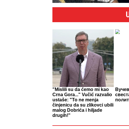
"Mislili su da ćemo mi kao
Вучев
Crna Gora..." Vučić razvalio
свест
ustaše: "To ne menja
поли
činjenicu da su zlikovci ubili
malog Dobrića i hiljade
drugih!"