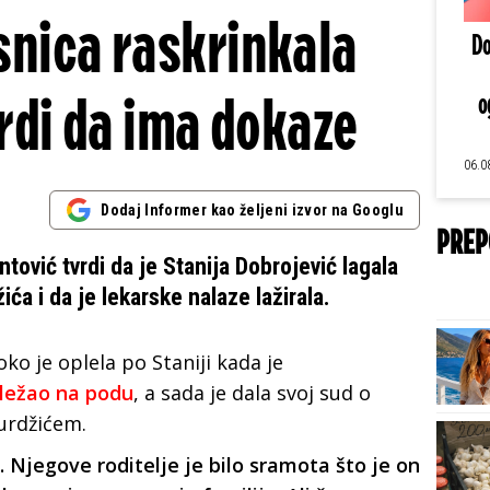
esnica raskrinkala
Do
vrdi da ima dokaze
o
06.0
Dodaj Informer kao željeni izvor na Googlu
PREP
ntović tvrdi da je Stanija Dobrojević lagala
ća i da je lekarske nalaze lažirala.
oko je
oplela po Staniji kada je
 ležao na podu
, a sada je dala svoj sud o
urdžićem.
. Njegove roditelje je bilo sramota što je on