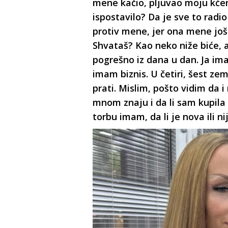
mene kačio, pljuvao moju kćerk
ispostavilo? Da je sve to radi
protiv mene, jer ona mene još
Shvataš? Kao neko niže biće, 
pogrešno iz dana u dan. Ja im
imam biznis. U četiri, šest ze
prati. Mislim, pošto vidim da i
mnom znaju i da li sam kupila 
torbu imam, da li je nova ili ni