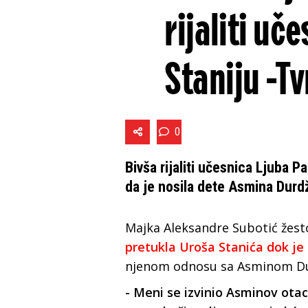
rijaliti uč
Staniju -T
0
Bivša rijaliti učesnica Ljuba Pa
da je nosila dete Asmina Durdži
Majka Aleksandre Subotić žest
pretukla Uroša Stanića dok je
njenom odnosu sa Asminom D
- Meni se izvinio Asminov otac