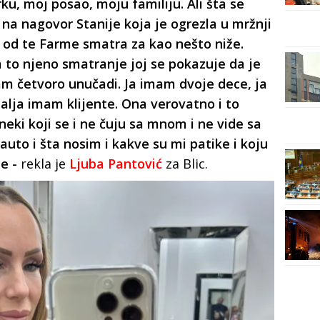
u, moj posao, moju familiju. Ali šta se
o na nagovor Stanije koja je ogrezla u mržnji
 od te Farme smatra za kao nešto niže.
a to njeno smatranje joj se pokazuje da je
am četvoro unučadi. Ja imam dvoje dece, ja
malja imam klijente. Ona verovatno i to
 neki koji se i ne čuju sa mnom i ne vide sa
auto i šta nosim i kakve su mi patike i koju
je -
rekla je
Ljuba Pantović
za Blic.