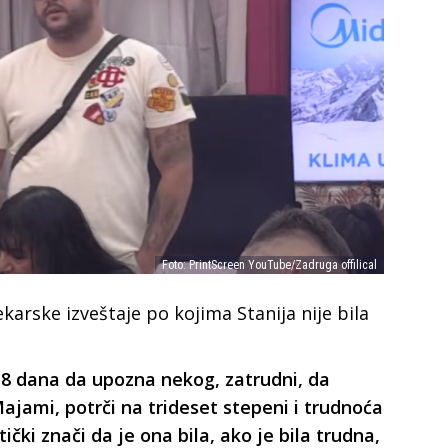
Foto: PrintScreen YouTube/Zadruga offilical
lekarske izveštaje po kojima Stanija nije bila
 18 dana da upozna nekog, zatrudni, da
Majami, potrči na trideset stepeni i trudnoća
ički znači da je ona bila, ako je bila trudna,