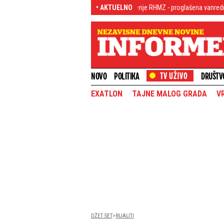
okalipsa! Stiglo novo upozorenje RHMZ - proglašena vanredna situacija, oglas
• AKTUELNO
NOVO
POLITIKA
DRUŠTV
EXATLON
TAJNE MALOG GRADA
V
DŽET SET
RIJALITI