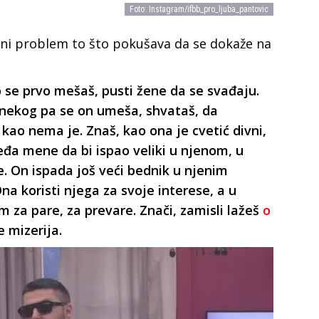
Foto: Instagram/ifbb_pro_ljuba_pantovic
ni problem to što pokušava da se dokaže na
ko se prvo mešaš, pusti žene da se svađaju.
 nekog pa se on umeša, shvataš, da
 kao nema je. Znaš, kao ona je cvetić divni,
eđa mene da bi ispao veliki u njenom, u
. On ispada još veći bednik u njenim
na koristi njega za svoje interese, a u
sim za pare, za prevare. Znači, zamisli lažeš
o
e mizerija.