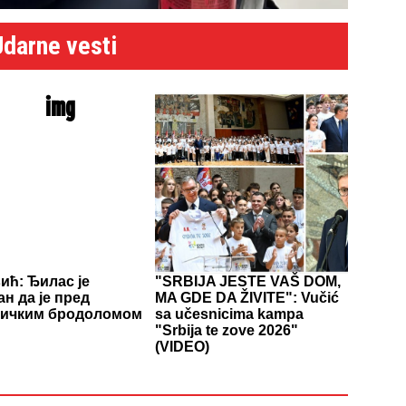
Udarne vesti
ић: Ђилас је
"SRBIJA JESTE VAŠ DOM,
ан да је пред
MA GDE DA ŽIVITE": Vučić
тичким бродоломом
sa učesnicima kampa
"Srbija te zove 2026"
(VIDEO)