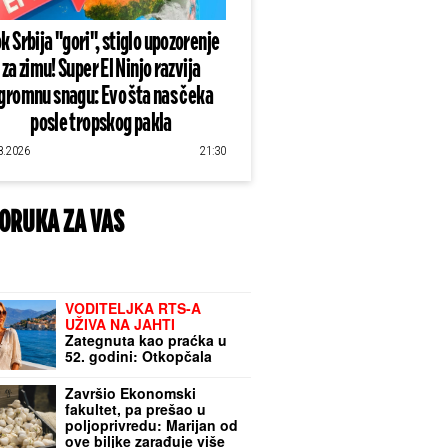
k Srbija "gori", stiglo upozorenje
za zimu! Super El Ninjo razvija
gromnu snagu: Evo šta nas čeka
posle tropskog pakla
8.2026
21:30
ORUKA ZA VAS
VODITELJKA RTS-A
UŽIVA NA JAHTI
Zategnuta kao praćka u
52. godini: Otkopčala
košulju i pokazala zašto
važi za jednu od
Završio Ekonomski
najzgodnijih (Foto)
fakultet, pa prešao u
poljoprivredu: Marijan od
ove biljke zarađuje više