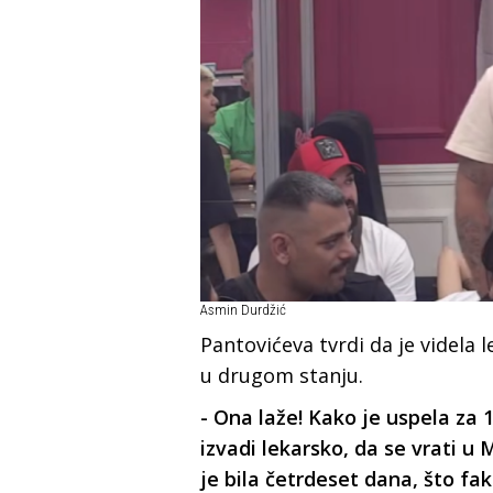
Asmin Durdžić
Pantovićeva
tvrdi da je videla 
u drugom stanju.
- Ona laže! Kako je uspela za
izvadi lekarsko, da se vrati u 
je bila četrdeset dana, što fakt