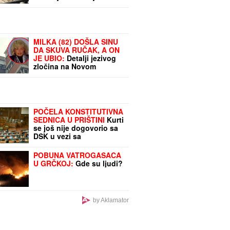
od 17 hiljada evra po
hektaru
MILKA (82) DOŠLA SINU
DA SKUVA RUČAK, A ON
JE UBIO:
Detalji jezivog
zločina na Novom
Beogradu, Zoran
pokušao da skoči sa
terase na 7. spratu
POČELA KONSTITUTIVNA
SEDNICA U PRIŠTINI
Kurti
se još nije dogovorio sa
DSK u vezi sa
predsednikom tzv.
Kosova?
POBUNA VATROGASACA
U GRČKOJ:
Gde su ljudi?
by Aklamator