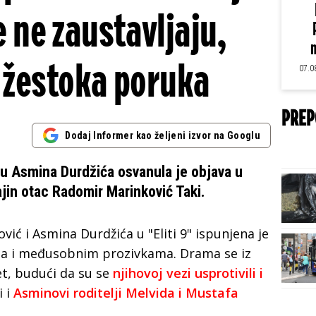
e ne zaustavljaju,
m
 žestoka poruka
07.0
PREP
Dodaj Informer kao željeni izvor na Googlu
u Asmina Durdžića osvanula je objava u
ajin otac Radomir Marinković Taki.
ić i Asmina Durdžića u "Eliti 9" ispunjena je
a i međusobnim prozivkama. Drama se iz
svet, budući da su se
njihovoj vezi usprotivili i
i i
Asminovi roditelji Melvida i Mustafa