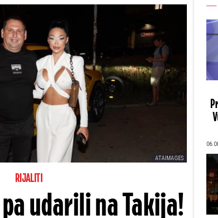
Pr
V
06.0
ATAIMAGES
RIJALITI
 pa udarili na Takija!