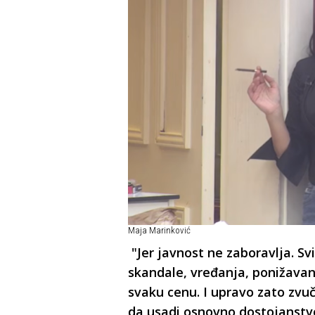
Maja Marinković
"Jer javnost ne zaboravlja. S
skandale, vređanja, ponižava
svaku cenu. I upravo zato zvu
da usadi osnovno dostojanstvo