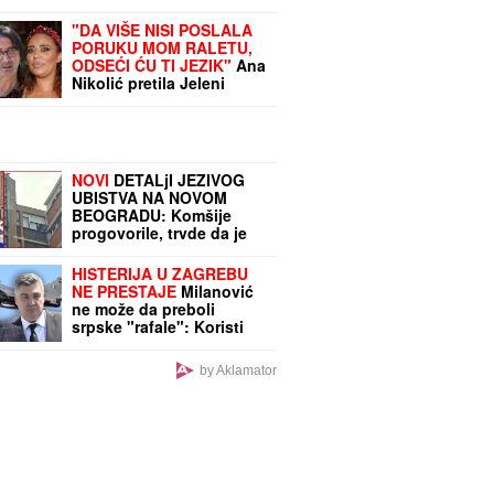
"DA VIŠE NISI POSLALA
PORUKU MOM RALETU,
ODSEĆI ĆU TI JEZIK"
Ana
Nikolić pretila Jeleni
Radanović, isplivale
JEZIVE PORUKE: "Biću ti
sa mužem"
NOVI
DETALjI JEZIVOG
UBISTVA NA NOVOM
BEOGRADU: Komšije
progovorile, trvde da je
ovo pozadina cele priče
(FOTO/VIDEO)
HISTERIJA U ZAGREBU
NE PRESTAJE
Milanović
ne može da preboli
srpske "rafale": Koristi
svaku priliku da se žali, a
svađa u Hrvatskoj
by Aklamator
KLJUČA