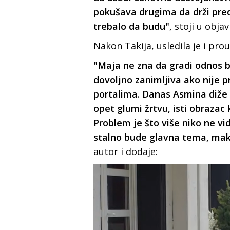
pokušava drugima da drži preda
trebalo da budu"
, stoji u objavi
Nakon Takija, usledila je i pr
"Maja ne zna da gradi odnos be
dovoljno zanimljiva ako nije 
portalima. Danas Asmina diže 
opet glumi žrtvu, isti obraza
Problem je što više niko ne vi
stalno bude glavna tema, mak
autor i dodaje: