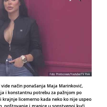
Foto: Printscreen/Youtube/TV Pink
vi vide način ponašanja Maja Marinković,
nja i konstantnu potrebu za pažnjom po
či krajnje licemerno kada neko ko nije uspeo
, poštovanje i granice u sopstvenoj kući