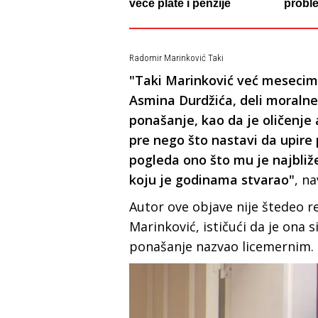
veće plate i penzije
probl
Radomir Marinković Taki
"Taki Marinković već mesecim
Asmina Durdžića, deli moralne 
ponašanje, kao da je oličenje 
pre nego što nastavi da upire
pogleda ono što mu je najbliže
koju je godinama stvarao"
, na
Autor ove objave nije štedeo r
Marinković, ističući da je ona 
ponašanje nazvao licemernim.