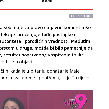
em"
Vladu
Foto: ATA Images
a sebi daje za pravo da javno komentariše
lekcije, procenjuje tuđe postupke i
autoriteta i porodičnih vrednosti. Međutim,
 prstom u druge, možda bi bilo pametnije da
, rezultat sopstvenog vaspitanja i slike
vodi se u objavi.
eči ni kada je u pitanju ponašanje Maje
sinonim za uvrede i poniženja, te je Takijevo