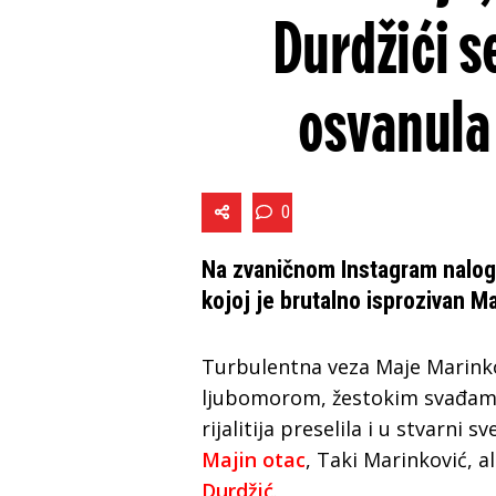
Durdžići s
osvanula
0
Na zvaničnom Instagram nalog
kojoj je brutalno isprozivan M
Turbulentna veza Maje Marinkov
ljubomorom, žestokim svađam
rijalitija preselila i u stvarni 
Majin otac
, Taki Marinković, al
Durdžić
.