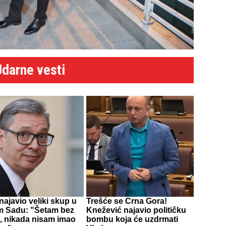
Udarne vesti
najavio veliki skup u
Trešće se Crna Gora!
 Sadu: "Šetam bez
Knežević najavio političku
, nikada nisam imao
bombu koja će uzdrmati