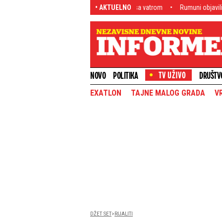
je, vatrogasci u lavovskoj borbi sa vatrom
• AKTUELNO
Rumuni objavili udarnu vest: Evo
NOVO
POLITIKA
DRUŠTV
EXATLON
TAJNE MALOG GRADA
V
DŽET SET
RIJALITI