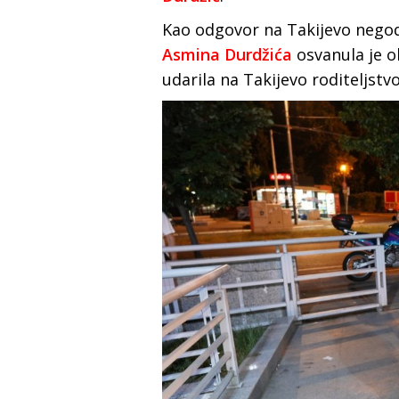
Kao odgovor na Takijevo nego
Asmina Durdžića
osvanula je o
udarila na Takijevo roditeljstvo