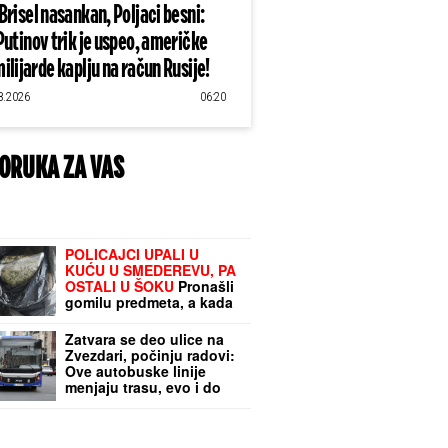
Brisel nasankan, Poljaci besni:
Putinov trik je uspeo, američke
ilijarde kaplju na račun Rusije!
8.2026
06:20
ORUKA ZA VAS
POLICAJCI UPALI U
KUĆU U SMEDEREVU, PA
OSTALI U ŠOKU
Pronašli
gomilu predmeta, a kada
su ugledali OVO odmah
je usledilo hapšenje
Zatvara se deo ulice na
Zvezdari, počinju radovi:
Ove autobuske linije
menjaju trasu, evo i do
kada