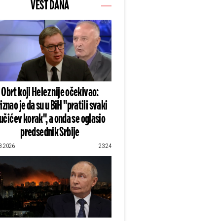
VEST DANA
Obrt koji Helez nije očekivao:
iznao je da su u BiH "pratili svaki
učićev korak", a onda se oglasio
predsednik Srbije
8.2026
23:24