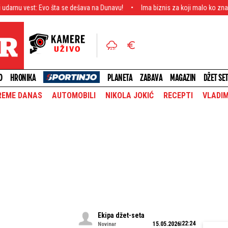
 šta se dešava na Dunavu!
Ima biznis za koji malo ko zna: Pored rijalitija 
O
HRONIKA
PLANETA
ZABAVA
MAGAZIN
DŽET SE
REME DANAS
AUTOMOBILI
NIKOLA JOKIĆ
RECEPTI
VLADIM
Ekipa džet-seta
22:24
15.05.2026
Novinar