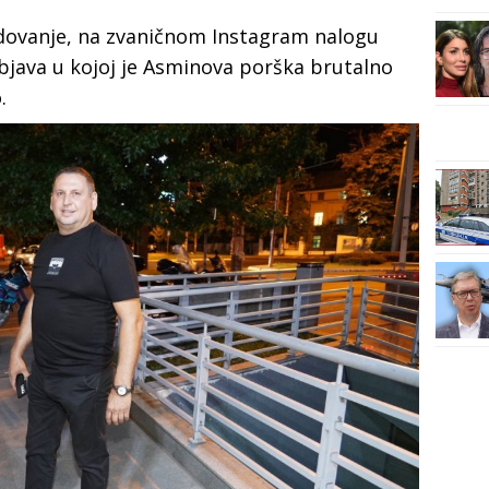
dovanje, na zvaničnom Instagram nalogu
bjava u kojoj je Asminova porška brutalno
.