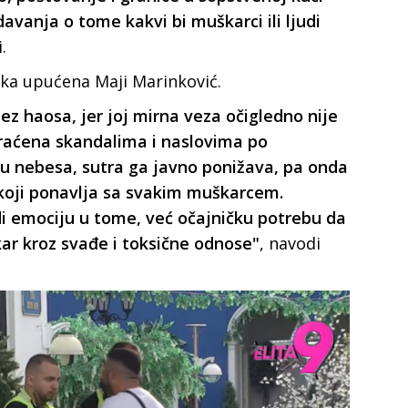
vanja o tome kakvi bi muškarci ili ljudi
.
ouka upućena Maji Marinković.
z haosa, jer joj mirna veza očigledno nije
praćena skandalima i naslovima po
u nebesa, sutra ga javno ponižava, pa onda
c koji ponavlja sa svakim muškarcem.
di emociju u tome, već očajničku potrebu da
ar kroz svađe i toksične odnose"
, navodi