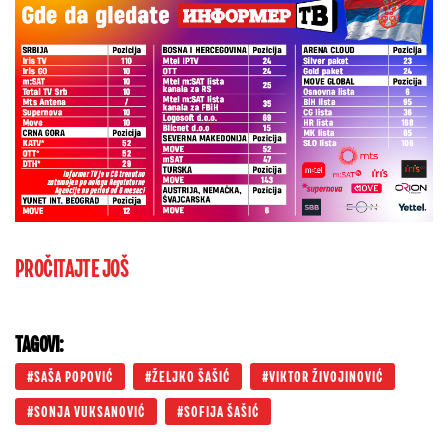
PROČITAJTE JOŠ
TAGOVI:
SAŠA POPOVIĆ
ŽELJKO ŠAŠIĆ
VIKTOR ŽIVOJINOVIĆ
SONJA VUKSANOVIĆ
SOFIJA ŠAŠIĆ