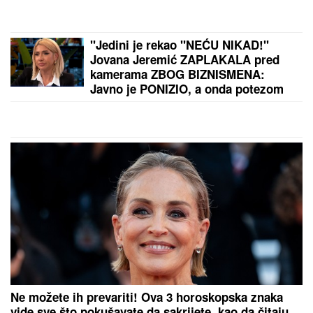
"ZAPLAČEM KADA MI JE TEŠKO"
Mina Kostić se
nakon izlaska iz "Laze" ne odvaja od Kaspera: On
joj se sada obratio emotivnim rečima
BIVŠI FUDBALER JE OVAKO
INVESTIRAO ZARAĐENE MILIONE
Kupio staru kuću u Igalu i otvorio
restoran na Bojani, a evo šta je
pripalo bivšoj supruzi posle razvoda
EVO KOLIKO GODIŠNJE ZARAĐUJE
DRAGAN STANKOVIĆ
Milioni su u
pitanju, a Jovana Jeremić tvrdi: "U
dugovima je"