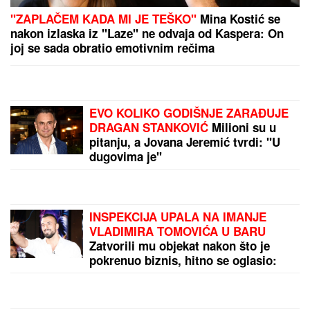
"OLOŠI JEDNI, MONSTRUMI"
Aneli udarila na
Mustafu i Mevlidu, on se uključio u program uživo -
usledio skandal, evo šta joj je poručio Asminov otac