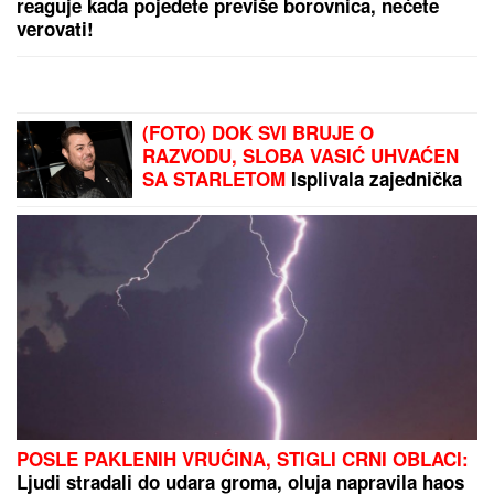
POLOVINOM AVGUSTA OPET 40
STEPENI:
Detaljna prognoza
meteorologa Slobodana Sovilja
Razvela se nakon 10 godina braka:
Voditeljka otkrila šta je dovelo do
prekida
OVO SU NOVE CENE GORIVA:
Evo koliko ćemo
plaćati benzin i dizel na pumpama