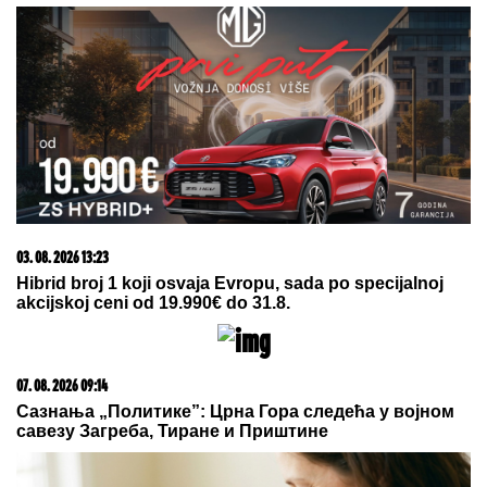
Ne možete ih prevariti! Ova 3 horoskopska znaka
vide sve što pokušavate da sakrijete, kao da čitaju
tuđe misli
"ZOVU IH "BUVE" OVDE PO LJIGU"
Komšije progovorile o PORODICI
Jovane Jeremić: "Brat joj je otišao,
jer se posvađao sa roditeljima"
UDARI NA BRODOVE SE
NASTAVLjAJU Abu Dabi: Napadnuta
tri naaša broda u Ormuskom
moreuzu, jedna osoba poginula