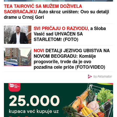
"ZATO JE I BIVŠI"
Jovana Jeremić se uskoro udaje
za Tigra, a OVO je razlog zbog kojeg se razvela od
prvog muža: "Htela sam više i bolje"
Heroj Mundijala otkrio za koga
navija, Zvezdu ili Partizan
Tropski talas ne mora da bude
POGUBAN ZA CVEĆE: Evo kako da
spasite MUŠKATLE, PETUNIJE I
FIKUSE - osam trikova koji prave
čudo