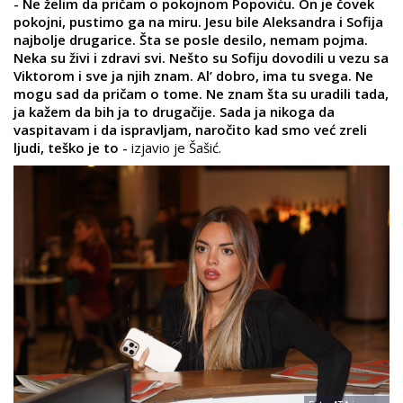
- Ne želim da pričam o pokojnom Popoviću. On je čovek
pokojni, pustimo ga na miru. Jesu bile Aleksandra i Sofija
najbolje drugarice. Šta se posle desilo, nemam pojma.
Neka su živi i zdravi svi. Nešto su Sofiju dovodili u vezu sa
Viktorom i sve ja njih znam. Al’ dobro, ima tu svega. Ne
mogu sad da pričam o tome. Ne znam šta su uradili tada,
ja kažem da bih ja to drugačije. Sada ja nikoga da
vaspitavam i da ispravljam, naročito kad smo već zreli
ljudi, teško je to -
izjavio je Šašić.