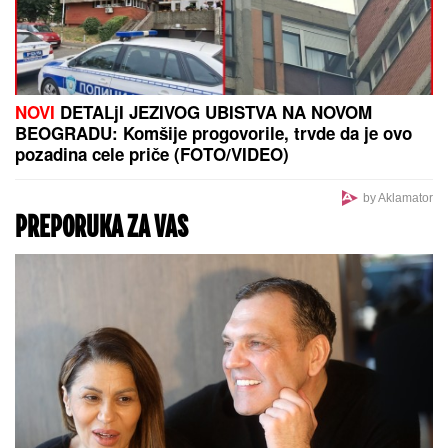
"DOK JA RAĐAM NAŠ BLAGOSLOV,
TI ME VARAŠ U NAŠEM KREVETU"
Pevačicu je muž prevario dok je bila
u porodilištu: "To boli"
(FOTO) DOK SVI BRUJE O
RAZVODU, SLOBA VASIĆ UHVAĆEN
SA STARLETOM
Isplivala zajednička
fotografija, zajedno ispod šatora
POSLE PAKLENIH VRUĆINA, STIGLI CRNI OBLACI:
Ljudi stradali do udara groma, oluja napravila haos
na Balkanu