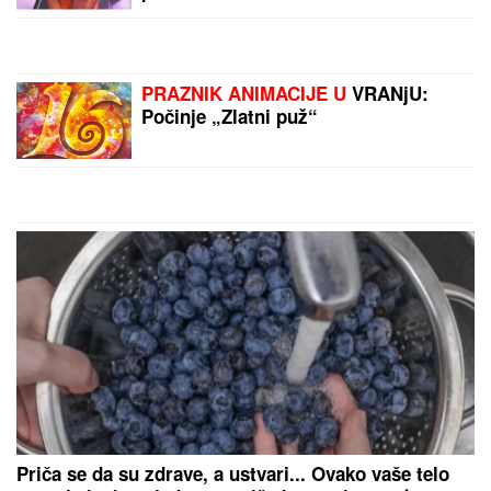
JEDEM KOD KUĆE"
Našem pevaču
žena oprostila sve afere: "Ne mogu
da kažem da nisam pogledao drugu"
MAĐARI MOGU DA ODAHNU:
"Najkritičnije je prošlo..."
BIVŠI FUDBALER JE OVAKO INVESTIRAO
ZARAĐENE MILIONE
Kupio staru kuću u Igalu i
otvorio restoran na Bojani, a evo šta je pripalo
bivšoj supruzi posle razvoda