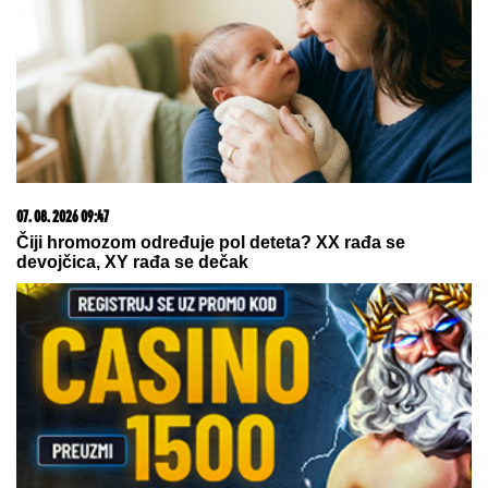
TEA TAIROVIĆ SA MUŽEM DOŽIVELA
SAOBRAĆAJKU
Auto skroz uništen: Ovo su detalji
drame u Crnoj Gori
SVI PRIČAJU O RAZVODU,
a Sloba
Vasić sad UHVAĆEN SA
STARLETOM! (FOTO)
NOVI
DETALjI JEZIVOG UBISTVA NA
NOVOM BEOGRADU: Komšije
progovorile, trvde da je ovo
pozadina cele priče (FOTO/VIDEO)