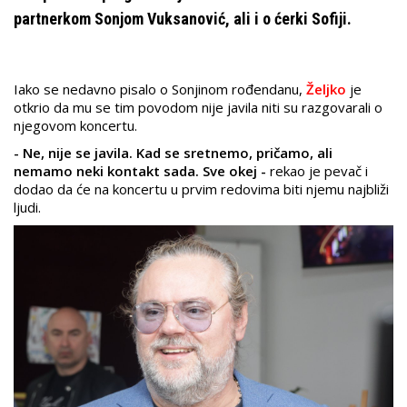
partnerkom Sonjom Vuksanović, ali i o ćerki Sofiji.
Iako se nedavno pisalo o Sonjinom rođendanu,
Željko
je
otkrio da mu se tim povodom nije javila niti su razgovarali o
njegovom koncertu.
- Ne, nije se javila. Kad se sretnemo, pričamo, ali
nemamo neki kontakt sada. Sve okej -
rekao je pevač i
dodao da će na koncertu u prvim redovima biti njemu najbliži
ljudi.