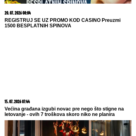
by Aklamator
03. 08. 2026 07:31
25.000 kupaca već kupuje uz PerSu Extra. A ti? Saznaj
više