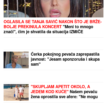
tačno gde vam se najviše
isplati
by Aklamator
PREPORUKA ZA VAS
OGLASILA SE TANJA SAVIĆ NAKON ŠTO JE BRŽE-
BOLJE PREKINULA KONCERT
"Meni to mnogo
znači", čim je shvatila da situacija IZMIČE
KONTROLI morala da reaguje
"ZAJEDNO SMO USPELI"
Premijer