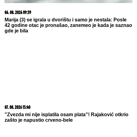
07. 08. 2026 09:14
Сазнања „Политике”: Црна Гора следећа у војном
савезу Загреба, Тиране и Приштине
07. 08. 2026 09:47
Čiji hromozom određuje pol deteta? XX rađa se
devojčica, XY rađa se dečak