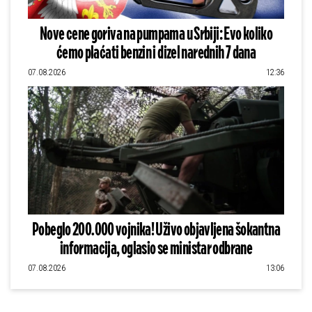
Nove cene goriva na pumpama u Srbiji: Evo koliko
ćemo plaćati benzin i dizel narednih 7 dana
07.08.2026
12:36
Pobeglo 200.000 vojnika! Uživo objavljena šokantna
informacija, oglasio se ministar odbrane
07.08.2026
13:06