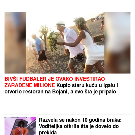
otkrio šta je spaslo Mađarsku tokom
paklenog talasa
Ćerka pokojnog pevača zaprepastila
javnost: "Jesam sponzoruša i skupa
sam"
Edita nikad iskrenije o trudnoći, pomenula i
partnera: "Bez pritiska i tuđih očekivanja!"
"SKUPLJAM APETIT OKOLO, A