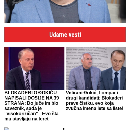
Udarne vesti
BLOKADERI O ĐOKIĆU
Vetirani Đokić, Lompar i
NAPISALI DOSIJE NA 39
drugi kandidati: Blokaderi
STRANA: Do juče im bio
prave čistku, evo koja
saveznik, sada je
zvučna imena lete sa liste!
''visokorizičan'' - Evo šta
mu stavljaju na teret