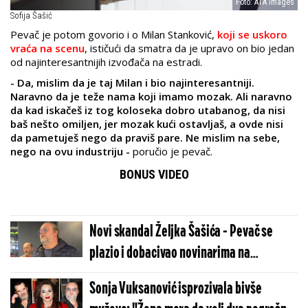
Foto: ATA images
Sofija Šašić
Pevač je potom govorio i o Milan Stanković,
koji se uskoro
vraća na scenu
, ističući da smatra da je upravo on bio jedan
od najinteresantnijih izvođača na estradi.
- Da, mislim da je taj Milan i bio najinteresantniji.
Naravno da je teže nama koji imamo mozak. Ali naravno
da kad iskačeš iz tog koloseka dobro utabanog, da nisi
baš nešto omiljen, jer mozak kući ostavljaš, a ovde nisi
da pametuješ nego da praviš pare. Ne mislim na sebe,
nego na ovu industriju -
poručio je pevač.
BONUS VIDEO
Novi skandal Željka Šašića - Pevač se
plazio i dobacivao novinarima na
aerodromu
Sonja Vuksanović isprozivala bivše