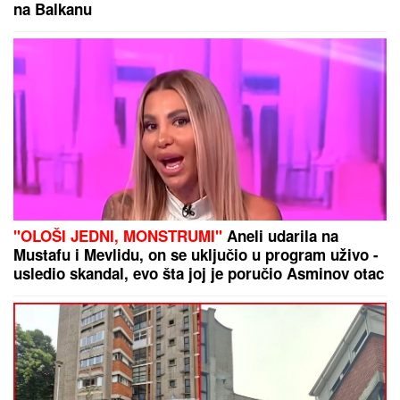
PRAZNIK ANIMACIJE U
VRANjU:
Počinje „Zlatni puž“
HRVATSKA OBJAVILA SPISAK:
Hezonja i Zubac predvode "vatrene"
u kvalifikacijama za Mundobasket
Priča se da su zdrave, a ustvari... Ovako vaše telo
reaguje kada pojedete previše borovnica, nećete
verovati!