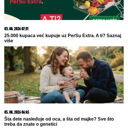
Skandal na RTS Navijači Partizana pobesneli zbog
poznatog komentatora (VIDEO)
"Jedini je rekao "NEĆU NIKAD!"
Jovana Jeremić ZAPLAKALA pred
kamerama ZBOG BIZNISMENA:
Javno je PONIZIO, a onda potezom
iznenadio javnost!
VERICA RAKOČEVIĆ I VELJKO
PRAVE BAZEN U VILI NA AVALI
Imanje vredi milione, a sada podelili
snimak iz dvorišta: Bagerista uveliko
izvodi radove (Video)