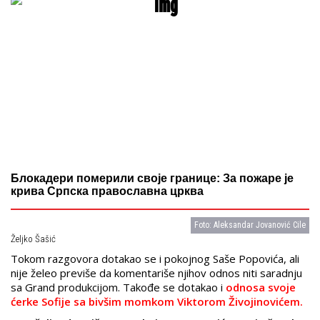
Блокадери померили своје границе: За пожаре је
крива Српска православна црква
Foto: Aleksandar Jovanović Cile
Željko Šašić
Tokom razgovora dotakao se i pokojnog Saše Popovića, ali
nije želeo previše da komentariše njihov odnos niti saradnju
sa Grand produkcijom. Takođe se dotakao i
odnosa svoje
ćerke Sofije sa bivšim momkom Viktorom Živojinovićem.