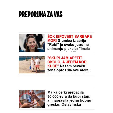
PREPORUKA ZA VAS
"DRAGANE, USKLADI AMBICIJE SA
SVOJOM KONDICIJOM I MUNICIJOM"
Jovana Jeremić prozvala bivšeg i njegovu
verenicu, a on poručuje šta mu je JEDINO
VAŽNO: "U tome je istina"
ŠOK ISPOVEST BARBARE
MORI
Glumica iz serije
"Rubi" je svako jutro na
snimanju plakala: "Imala
sam sve u izobilju, a
mnogo sam pila"
"SKUPLJAM APETIT
OKOLO, A JEDEM KOD