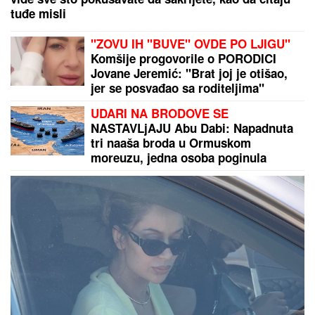
KVOTE "PADALICE":
Kladionice pomažu i ovog
petka
INSPEKCIJA UPALA NA IMANJE
VLADIMIRA TOMOVIĆA U BARU
Zatvorili mu objekat nakon što je
pokrenuo biznis, hitno se oglasio:
"Imamo zabranu"
Pevačica HITNO PREKINULA PESMU
zbog STRAHA NA BINI -Publika je
posmatrala u NEVERICI, a sada se
oglasila emotivnom porukom!