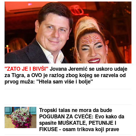
NOVI
DETALjI JEZIVOG UBISTVA NA NOVOM
BEOGRADU: Komšije progovorile, trvde da je ovo
pozadina cele priče (FOTO/VIDEO)
by Aklamator
PREPORUKA ZA VAS