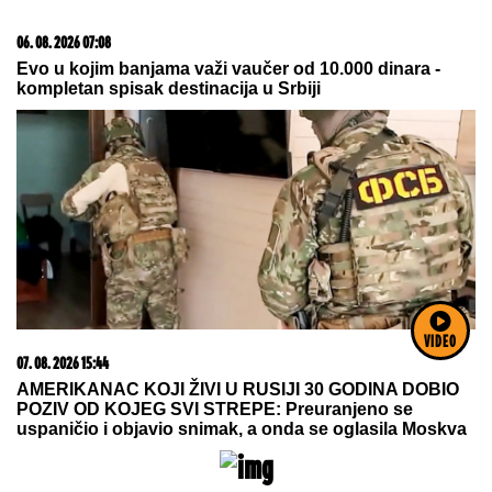
15. 07. 2026 07:44
Većina građana izgubi novac pre nego što stigne na
letovanje - ovih 7 troškova skoro niko ne planira
VIDEO
23. 07. 2026 12:47
Letnje večeri u gradu više nisu rezervisane za vikend:
Zašto sve više ljudi bira večeru koja se spontano
pretvori u druženje