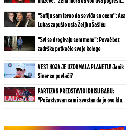
muževe: "Žena mora da voli dva pogrešna
muškarca"
''Sofiju sam terao da se viđa sa ocem'': Aca
Lukas zapušio usta Željku Šašiću
"Svi se drogiraju sem mene": Pevač bez
zadrške potkačio svoje kolege
VEST KOJA JE UZDRMALA PLANETU! Janik
Siner se povlači?
PARTIZAN PREDSTAVIO IDRISU BABU:
"Počastvovan sam i svestan da je ovo klub
sa velikom istorijom"