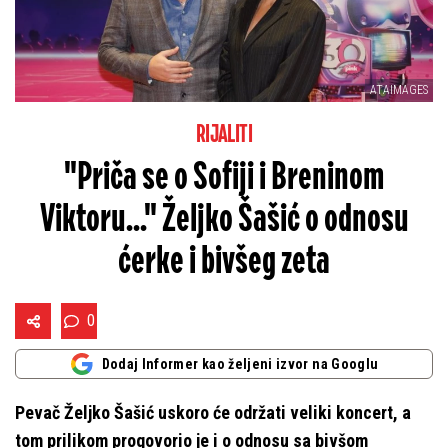
ATAIMAGES
RIJALITI
"Priča se o Sofiji i Breninom
Viktoru..." Željko Šašić o odnosu
ćerke i bivšeg zeta
0
Dodaj Informer kao željeni izvor na Googlu
Pevač Željko Šašić uskoro će održati veliki koncert, a
tom prilikom progovorio je i o odnosu sa bivšom