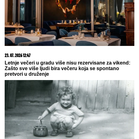
05. 08. 2026 06:45
Šta dete nasleđuje od oca, a šta od majke? Sve što
treba da znate o genetici
03. 08. 2026 13:23
Hibrid broj 1 koji osvaja Evropu, sada po specijalnoj
akcijskoj ceni od 19.990€ do 31.8.