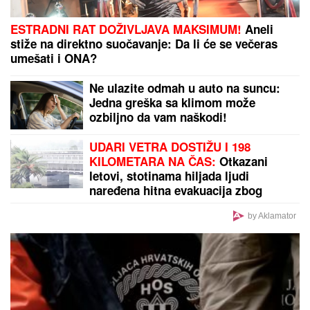
Manastir za parove koji žele potomstvo: Monahinje
ne mogu da nabroje sva čuda, spasile i američkog
ambasadora
by Aklamator
PREPORUKA ZA VAS