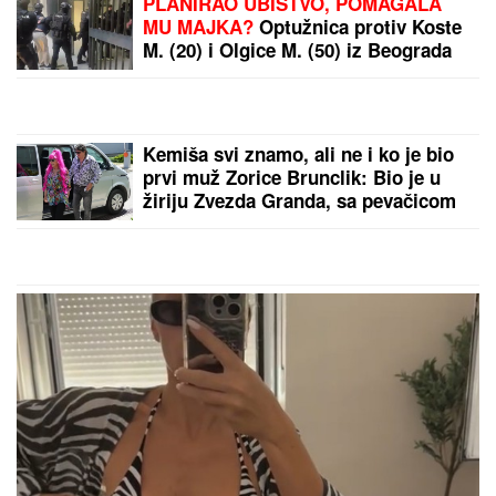
TEŠKA NESREĆA KOD RUME
Auto
udario u bicikl, stradao muškarac