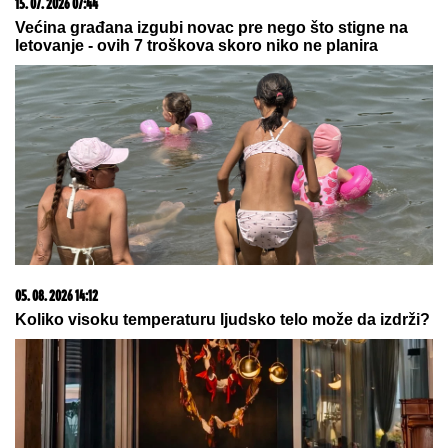
07. 08. 2026 09:17
"Ovo nije patriotizam, već mržnja": Pupovac oštro
osudio veličanje ustaštva u Kninu i ćutanje institucija
07. 08. 2026 09:14
Сазнања „Политике”: Црна Гора следећа у војном
савезу Загреба, Тиране и Приштине