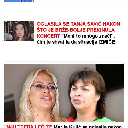
RADNIČKI DOVEO NOVOG
FUDBALERA:
Dušan Jovanović za
jači napad Nišlija!