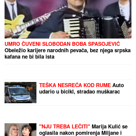
SA TIM"
Pevačica zbog
unuka sa autizmom otišla
da živi na selo, pa morala
da donese najtežu
odluku: "Postao je
agresivan"
"SAMO JOŠ I TA KUĆICA
DA MI IZGORI..."
Hitno
oglašavanje Male Cane -
POŽAR GUTA SVE PRED
SOBOM!
SKINULA SE NAŠA
PEVAČICA (61)
Ponosno