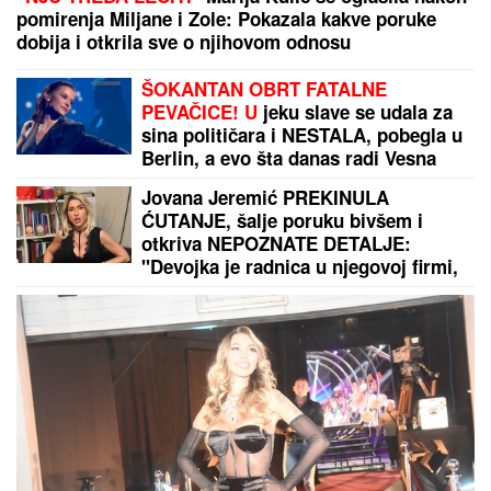
SNAŽAN
ZEMLjOTRES U HRVATSKOJ: "Tutnja kao
da je kamion, čula sam i razbijanje čaša..."
KLADIONIČARSKI KOKTEL:
Tiket sastavljen od
različitih sportova