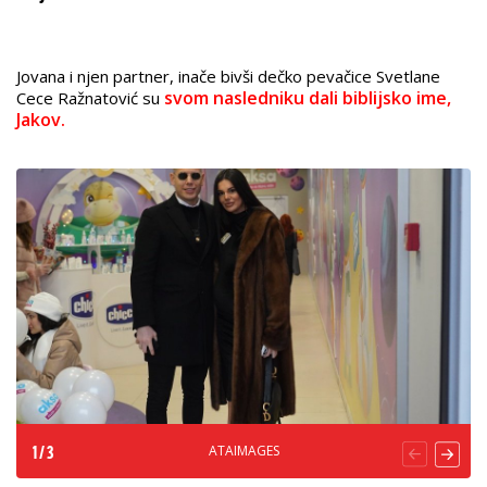
Jovana i njen partner, inače bivši dečko pevačice Svetlane
svom nasledniku dali biblijsko ime,
Cece Ražnatović su
Jakov.
ATAIMAGES
1
/
3