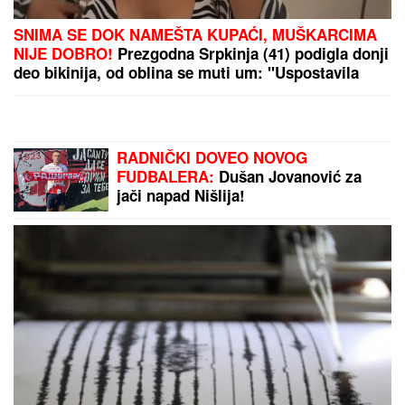
"NJU TREBA LEČITI"
Marija Kulić se
oglasila nakon pomirenja Miljane i
Zole: Pokazala kakve poruke dobija i
otkrila sve o njihovom odnosu