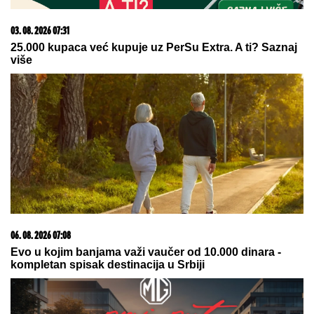
OGLASILA SE TANJA SAVIĆ NAKON
ŠTO JE BRŽE-BOLJE PREKINULA
KONCERT
"Meni to mnogo znači",
čim je shvatila da situacija IZMIČE
KONTROLI morala da reaguje
"NJU TREBA LEČITI"
Marija Kulić se oglasila nakon