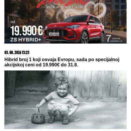
pomirenja Miljane i Zole: Pokazala kakve poruke
dobija i otkrila sve o njihovom odnosu
ŠOKANTAN OBRT FATALNE
PEVAČICE! U
jeku slave se udala za
sina političara i NESTALA, pobegla u
Berlin, a evo šta danas radi Vesna
Pisarović
Jovana Jeremić PREKINULA
ĆUTANJE, šalje poruku bivšem i
otkriva NEPOZNATE DETALJE:
"Devojka je radnica u njegovoj firmi,
pravi bureke"