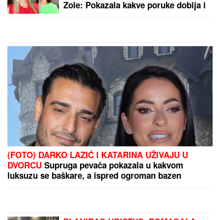
pozirala u bikiniju, a zbog
botoksa joj se lice
deformisalo: "Bila sam
kao plastična lutka"
by Aklamator
PREPORUKA ZA VAS
UMRO ČUVENI SLOBODAN BOBA SPASOJEVIĆ
Obeležio karijere narodnih pevača, bez njega srpska
kafana ne bi bila ista