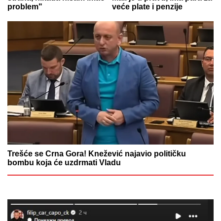
problem"
veće plate i penzije
Trešće se Crna Gora! Knežević najavio političku
bombu koja će uzdrmati Vladu