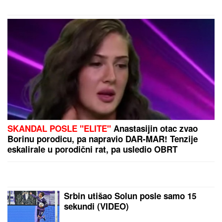
SNIMA SE DOK NAMEŠTA KUPAĆI, MUŠKARCIMA
NIJE DOBRO!
Prezgodna Srpkinja (41) podigla donji
deo bikinija, od oblina se muti um: "Uspostavila
kontakt sa telom" (FOTO)