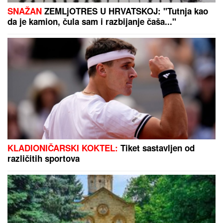
(FOTO) DARKO LAZIĆ I KATARINA UŽIVAJU U
DVORCU
Supruga pevača pokazala u kakvom
luksuzu se baškare, a ispred ogroman bazen