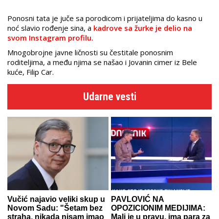
Ponosni tata je juče sa porodicom i prijateljima do kasno u
noć slavio rođenje sina, a
kadrove sa žurke je delio na
svom Instagram profilu.
Mnogobrojne javne ličnosti su čestitale ponosnim
roditeljima, a među njima se našao i Jovanin cimer iz Bele
kuće, Filip Car.
Udarne vesti
Vučić najavio veliki skup u
PAVLOVIĆ NA
Novom Sadu: "Šetam bez
OPOZICIONIM MEDIJIMA:
straha, nikada nisam imao
Mali je u pravu, ima para za