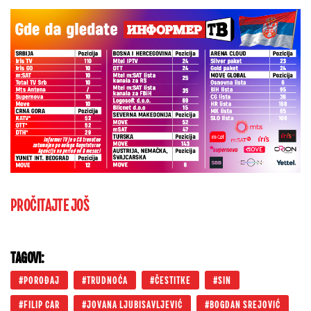
PROČITAJTE JOŠ
TAGOVI:
POROĐAJ
TRUDNOĆA
ČESTITKE
SIN
FILIP CAR
JOVANA LJUBISAVLJEVIĆ
BOGDAN SREJOVIĆ