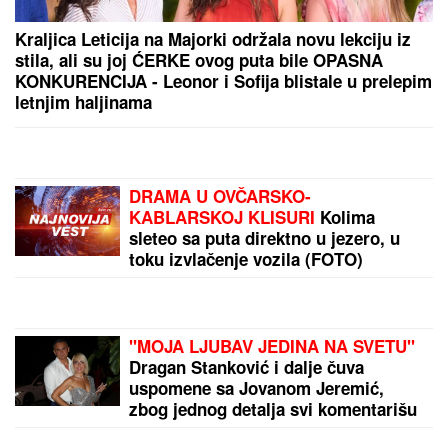
Kemiša svi znamo, ali ne i ko je bio
prvi muž Zorice Brunclik: Bio je u
žiriju Zvezda Granda, sa pevačicom
nije u dobrim odnosima