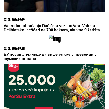
SKANDAL POSLE "ELITE"
Anastasijin otac zvao
Borinu porodicu, pa napravio DAR-MAR! Tenzije
eskalirale u porodični rat, pa usledio OBRT
Srbin utišao Solun posle samo 15
sekundi (VIDEO)