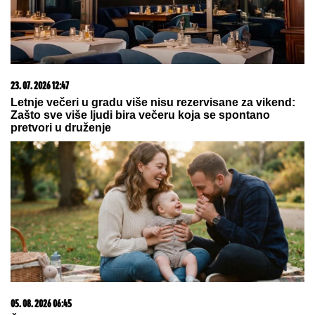
07. 08. 2026 09:39
Vanredno obraćanje Dačića u vezi požara: Vatra u
Deliblatskoj peščari na 700 hektara, aktivno 9 žarišta
07. 08. 2026 09:28
ЕУ позива чланице да више улажу у превенцију
шумских пожара