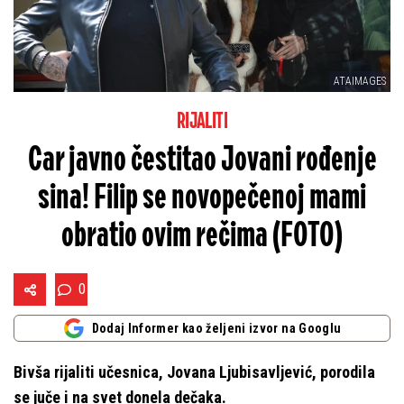
ATAIMAGES
RIJALITI
Car javno čestitao Jovani rođenje
sina! Filip se novopečenoj mami
obratio ovim rečima (FOTO)
0
Dodaj Informer kao željeni izvor na Googlu
Bivša rijaliti učesnica, Jovana Ljubisavljević, porodila
se juče i na svet donela dečaka.