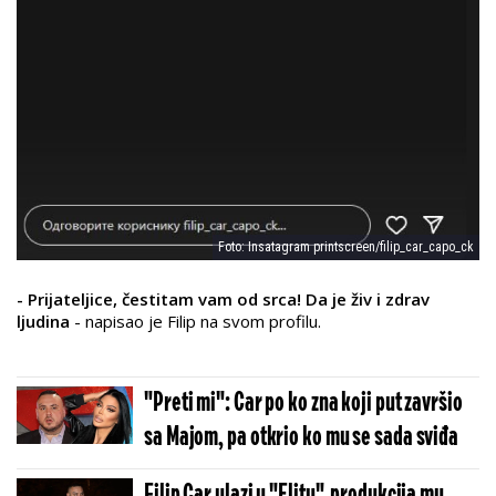
Foto: Insatagram printscreen/filip_car_capo_ck
- Prijateljice, čestitam vam od srca! Da je živ i zdrav
ljudina
- napisao je Filip na svom profilu.
"Preti mi": Car po ko zna koji put završio
sa Majom, pa otkrio ko mu se sada sviđa
Filip Car ulazi u "Elitu", produkcija mu