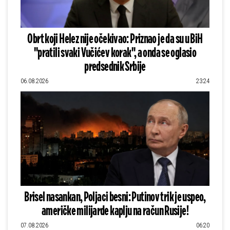
Obrt koji Helez nije očekivao: Priznao je da su u BiH
"pratili svaki Vučićev korak", a onda se oglasio
predsednik Srbije
06.08.2026
23:24
Brisel nasankan, Poljaci besni: Putinov trik je uspeo,
američke milijarde kaplju na račun Rusije!
07.08.2026
06:20