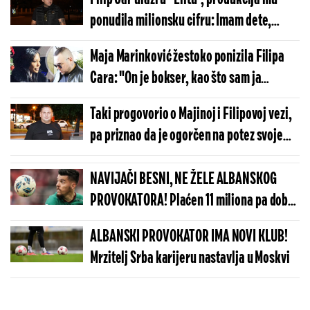
ponudila milionsku cifru: Imam dete,
novac je svima potreban!
Maja Marinković žestoko ponizila Filipa
Cara: "On je bokser, kao što sam ja
klizačica!"
Taki progovorio o Majinoj i Filipovoj vezi,
pa priznao da je ogorčen na potez svoje
jedinice
NAVIJAČI BESNI, NE ŽELE ALBANSKOG
PROVOKATORA! Plaćen 11 miliona pa dobio
brutalnu poruku
ALBANSKI PROVOKATOR IMA NOVI KLUB!
Mrzitelj Srba karijeru nastavlja u Moskvi