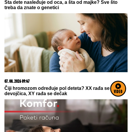
03. 08. 2026 07:31
25.000 kupaca već kupuje uz PerSu Extra. A ti? Saznaj
više
VIDEO
06. 08. 2026 07:08
Evo u kojim banjama važi vaučer od 10.000 dinara -
kompletan spisak destinacija u Srbiji