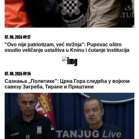
Kraljica Leticija na Majorki održala novu lekciju iz
stila, ali su joj ĆERKE ovog puta bile OPASNA
KONKURENCIJA - Leonor i Sofija blistale u prelepim
letnjim haljinama
DRAMA U OVČARSKO-
KABLARSKOJ KLISURI
Kolima
sleteo sa puta direktno u jezero, u
toku izvlačenje vozila (FOTO)
"MOJA LJUBAV JEDINA NA SVETU"
Dragan Stanković i dalje čuva
uspomene sa Jovanom Jeremić,
zbog jednog detalja svi komentarišu
da je nije preboleo