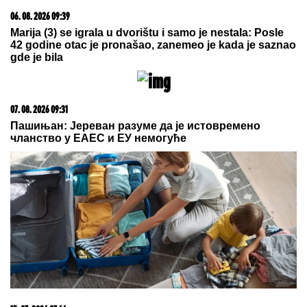
ESTRADNI RAT DOŽIVLJAVA MAKSIMUM!
Aneli
stiže na direktno suočavanje: Da li će se večeras
umešati i ONA?
Ne ulazite odmah u auto na suncu:
Jedna greška sa klimom može
ozbiljno da vam naškodi!
UDARI VETRA DOSTIŽU I 198
KILOMETARA NA ČAS:
Otkazani
letovi, stotinama hiljada ljudi
naređena hitna evakuacija zbog
"Delfina" (VIDEO)
by Aklamator