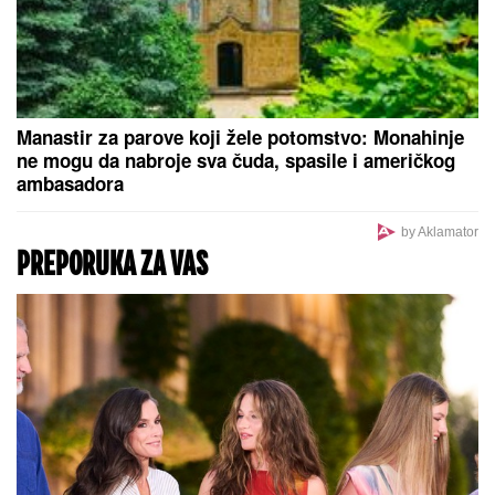
PLANIRAO UBISTVO, POMAGALA
MU MAJKA?
Optužnica protiv Koste
M. (20) i Olgice M. (50) iz Beograda