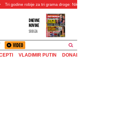
obije za tri grama droge: Nikšićanin osuđen zbog prodaje heroina, koka
DNEVNE
NOVINE
SRBIJA
T
CEPTI
VLADIMIR PUTIN
DONALD TRAMP