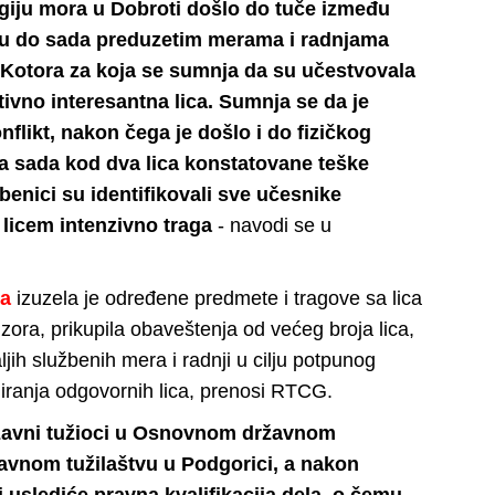
ologiju mora u Dobroti došlo do tuče između
ci su do sada preduzetim merama i radnjama
a i Kotora za koja se sumnja da su učestvovala
ivno interesantna lica. Sumnja se da je
flikt, nakon čega je došlo i do fizičkog
 sada kod dva lica konstatovane teške
žbenici su identifikovali sve učesnike
 licem intenzivno traga
- navodi se u
ja
izuzela je određene predmete i tragove sa lica
ora, prikupila obaveštenja od većeg broja lica,
jih službenih mera i radnji u cilju potpunog
uiranja odgovornih lica, prenosi RTCG.
žavni tužioci u Osnovnom državnom
žavnom tužilaštvu u Podgorici, a nakon