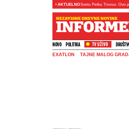
vajuće! (VIDEO)
Slavimo Svetu Petku Trnovu: Ovo je veliki ženski p
• AKTUELNO
NOVO
POLITIKA
DRUŠTV
EXATLON
TAJNE MALOG GRAD