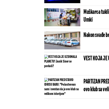
Muškarca tukli 
Umki
Nakon svađe br
VEST KOJA JE 
PARTIZAN PRED
ovo klub sa vel