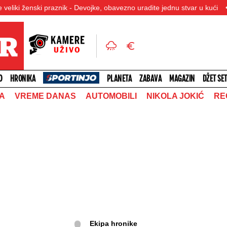
raznik - Devojke, obavezno uradite jednu stvar u kući
Tri godine r
O
HRONIKA
PLANETA
ZABAVA
MAGAZIN
DŽET SE
A
VREME DANAS
AUTOMOBILI
NIKOLA JOKIĆ
RE
Ekipa hronike