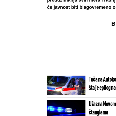
preduzimanja svih mera i radnji
će javnost biti blagovremeno 
B
Tuča na Autoko
šta je epilog na
Užas na Novom 
štanglama