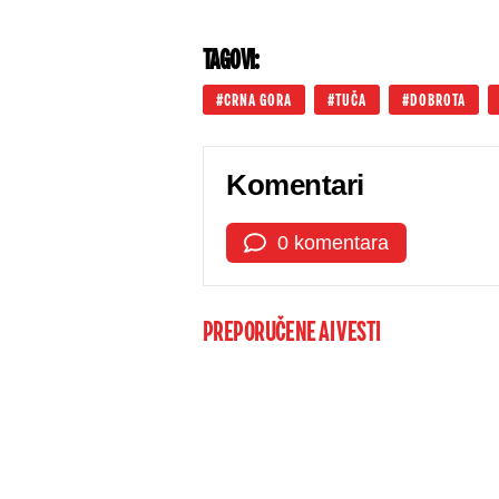
TAGOVI:
CRNA GORA
TUČA
DOBROTA
Komentari
0 komentara
PREPORUČENE AI VESTI