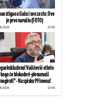
an stigao u Guču i seo za sto: Ovo
je prvo naručio (FOTO)
08.2026
15:50
gaekskluzivno! Vučićević otkrio
koga će blokaderi-plenumaši
"nogirati" - Na spisku 99 imena!
08.2026
10:40