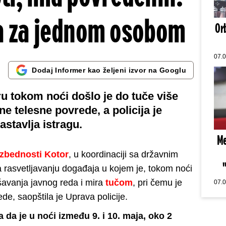
ga za jednom osobom
Orb
07.
Dodaj Informer kao željeni izvor na Googlu
u tokom noći došlo je do tuče više
e telesne povrede, a policija je
astavlja istragu.
Me
ezbednosti Kotor
, u koordinaciji sa državnim
 rasvetljavanju događaja u kojem je, tokom noći
šavanja javnog reda i mira
tučom
, pri čemu je
07.
de, saopštila je Uprava policije.
 da je u noći između 9. i 10. maja, oko 2