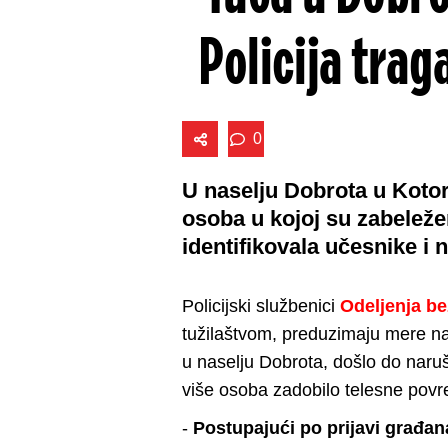
Policija tra
0
U naselju Dobrota u Kotor
osoba u kojoj su zabeležen
identifikovala učesnike i n
Policijski službenici
Odeljenja b
tužilaštvom, preduzimaju mere na
u naselju Dobrota, došlo do naru
više osoba zadobilo telesne povre
-
Postupajući po prijavi građana