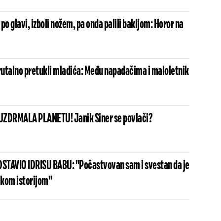
po glavi, izboli nožem, pa onda palili bakljom: Horor na
utalno pretukli mladića: Među napadačima i maloletnik
UZDRMALA PLANETU! Janik Siner se povlači?
STAVIO IDRISU BABU: "Počastvovan sam i svestan da je
ikom istorijom"