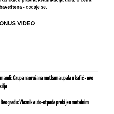
 uslediće pravna kvalifikacija dela, o čemu
obaveštena
- dodaje se.
ONUS VIDEO
mandi: Grupa naoružana motkama upala u kafić - evo
silja
Beogradu: Vlasnik auto-otpada prebijen metalnim