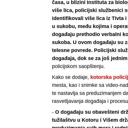
časa, u blizini Instituta za bi
više lica, policijski službeni
identifikovali više lica iz Tivt
u sukobu, među kojima i operat
događaju prethodio verbalni kon
sukoba. U ovom događaju su za
telesne povrede. Policijski slu
događaja, dok se za još jednim
policijskom saopštenju.
Kako se dodaje,
kotorska polici
mesta, kao i snimke sa video-nadz
te nastavlja sa preduzimanjem dal
rasvetljavanja događaja i proces
-
O događaju su obavešteni dr
tužilaštvu u Kotoru i Višem dr