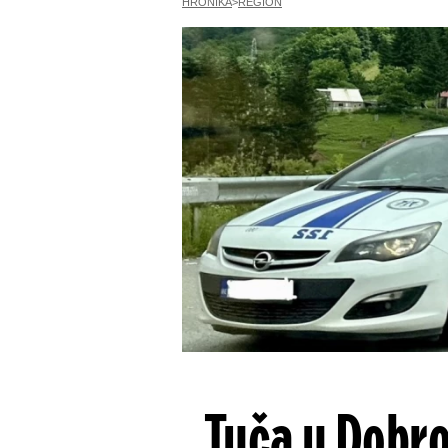
HRONIKA
REGION
Tuča u Dobro