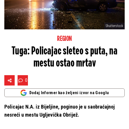
Shutterstock
REGION
Tuga: Policajac sleteo s puta, na
mestu ostao mrtav
0
Dodaj Informer kao željeni izvor na Googlu
Policajac N.A. iz Bijeljine, poginuo je u saobraćajnoj
nesreći u mestu Ugljevička Obrijež.