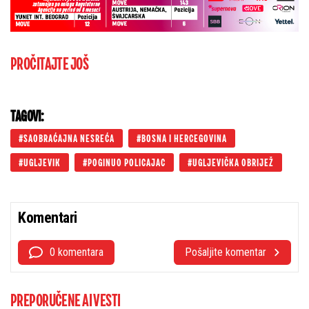
PROČITAJTE JOŠ
TAGOVI:
SAOBRAĆAJNA NESREĆA
BOSNA I HERCEGOVINA
UGLJEVIK
POGINUO POLICAJAC
UGLJEVIČKA OBRIJEŽ
Komentari
0 komentara
Pošaljite komentar
PREPORUČENE AI VESTI