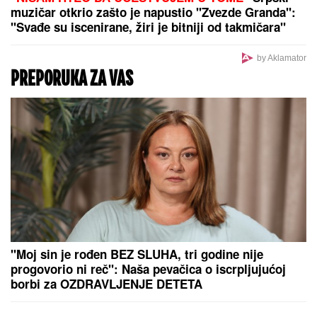
muzičar otkrio zašto je napustio "Zvezde Granda":
"Svađe su iscenirane, žiri je bitniji od takmičara"
by Aklamator
PREPORUKA ZA VAS
"Moj sin je rođen BEZ SLUHA, tri godine nije
progovorio ni reč": Naša pevačica o iscrpljujućoj
borbi za OZDRAVLJENJE DETETA