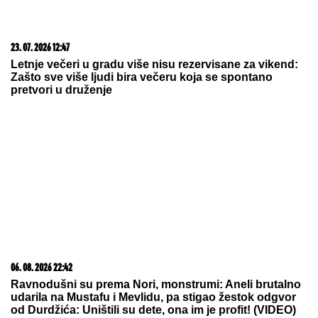
06. 08. 2026 22:42
Ravnodušni su prema Nori, monstrumi: Aneli brutalno
udarila na Mustafu i Mevlidu, pa stigao žestok odgvor
od Durdžića: Uništili su dete, ona im je profit! (VIDEO)
06. 08. 2026 06:38
Da li je genetika zaslužna za rađanje blizanaca? Istina o
naslednim faktorima i blizanačkoj trudnoći