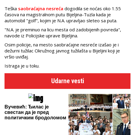
Teška
saobraćajna nesreća
dogodila se noćas oko 1.55
časova na magistralnom putu Bijeljina-Tuzla kada je
automobil "golf", kojim je N.A. upravljao sleteo sa puta.
"N.A. je preminuo na licu mesta od zadobijenih povreda",
navode iz Policijske uprave Bijeljina.
Osim policije, na mesto saobraćajne nesreće izašao je i
dežurni tužilac Okružnog javnog tužilašta u Bijeljini koji je
vršio uviđaj.
Istraga je u toku.
Udarne vesti
Вучевић: Ђилас је
свестан да је пред
политичким бродоломом