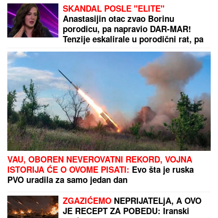
SKANDAL POSLE "ELITE"
Anastasijin otac zvao Borinu
porodicu, pa napravio DAR-MAR!
Tenzije eskalirale u porodični rat, pa
usledio OBRT
VAU, OBOREN NEVEROVATNI REKORD, VOJNA
ISTORIJA ĆE O OVOME PISATI:
Evo šta je ruska
PVO uradila za samo jedan dan
ZGAZIĆEMO
NEPRIJATELjA, A OVO
JE RECEPT ZA POBEDU: Iranski