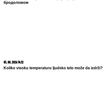
05. 08. 2026 14:12
Koliko visoku temperaturu ljudsko telo može da izdrži?
05. 08. 2026 06:45
Šta dete nasleđuje od oca, a šta od majke? Sve što
treba da znate o genetici