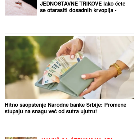
JEDNOSTAVNE TRIKOVE lako ćete
se otarasiti dosadnih krvopija -
jednu ZAMKU možete napraviti sami,
a za drugu vam ne treba BAŠ NIŠTA
Hitno saopštenje Narodne banke Srbije: Promene
stupaju na snagu već od sutra ujutru!