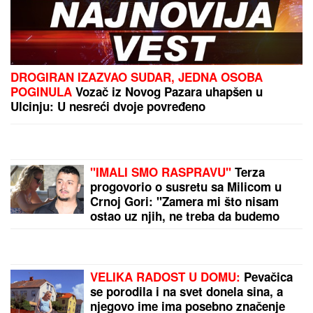
DROGIRAN IZAZVAO SUDAR, JEDNA OSOBA
POGINULA
Vozač iz Novog Pazara uhapšen u
Ulcinju: U nesreći dvoje povređeno
"IMALI SMO RASPRAVU"
Terza
progovorio o susretu sa Milicom u
Crnoj Gori: "Zamera mi što nisam
ostao uz njih, ne treba da budemo
Kulići" (VIDEO)
VELIKA RADOST U DOMU:
Pevačica
se porodila i na svet donela sina, a
njegovo ime ima posebno značenje