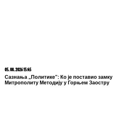
23. 07. 2026 12:47
Letnje večeri u gradu više nisu rezervisane za vikend:
Zašto sve više ljudi bira večeru koja se spontano
pretvori u druženje