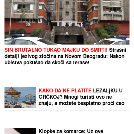
SIN BRUTALNO TUKAO MAJKU DO SMRTI!
Strašni
detalji jezivog zločina na Novom Beogradu: Nakon
ubistva pokušao da skoči sa terase!
KAKO DA NE PLATITE
LEŽALjKU U
GRČKOJ? Mnogi turisti ovo ne
znaju, a možete besplatno proći ceo
dan
Klopke za komarce: Uz ove