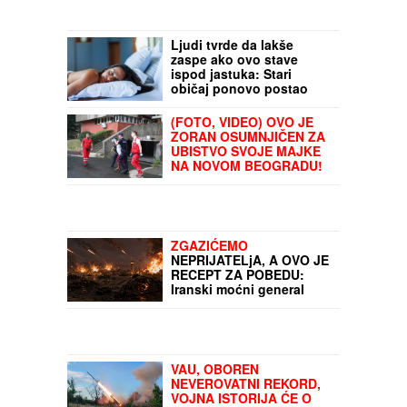
Ljudi tvrde da lakše
zaspe ako ovo stave
ispod jastuka: Stari
običaj ponovo postao
popularan
(FOTO, VIDEO) OVO JE
ZORAN OSUMNJIČEN ZA
UBISTVO SVOJE MAJKE
NA NOVOM BEOGRADU!
Policija ga izvela bosog,
KRVAVIH nogu sa
lisicama na rukama, ušao
u kola Hitne pomoći
ZGAZIĆEMO
NEPRIJATELjA, A OVO JE
RECEPT ZA POBEDU:
Iranski moćni general
otkrio tajnu uspeha
iranske vojske
VAU, OBOREN
NEVEROVATNI REKORD,
VOJNA ISTORIJA ĆE O