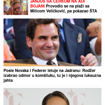
JANJUŠ SA ĆERKOM NA ADI
BOJANI
Provodio se na plaži sa
Milicom Veličković, pa pokazao ŠTA
RADE KRUNA I ON: U prvom planu
tetovaža koju je posvetio naslednici
(FOTO)
Posle Novaka i Federer letuje na Jadranu: Rodžer
izabrao odmor u komšiluku, tu je i njegova luksuzna
jahta