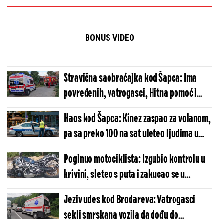
BONUS VIDEO
Stravična saobraćajka kod Šapca: Ima
povređenih, vatrogasci, Hitna pomoć i
policija na terenu (FOTO)
Haos kod Šapca: Kinez zaspao za volanom,
pa sa preko 100 na sat uleteo ljudima u
dvorište (FOTO/VIDEO)
Poginuo motociklista: Izgubio kontrolu u
krivini, sleteo s puta i zakucao se u
metalnu ogradu
Jeziv udes kod Brodareva: Vatrogasci
sekli smrskana vozila da dođu do