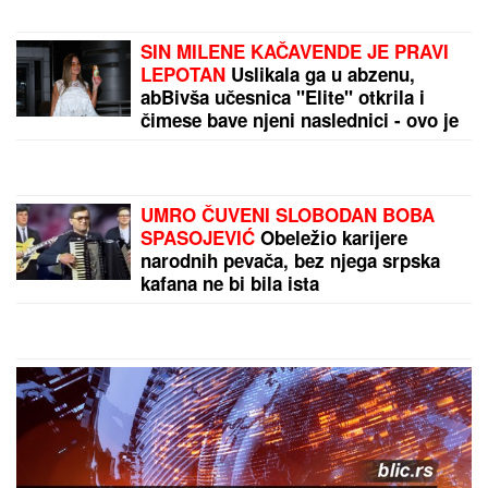
SIN MILENE KAČAVENDE JE PRAVI
LEPOTAN
Uslikala ga u abzenu,
abBivša učesnica "Elite" otkrila i
čimese bave njeni naslednici - ovo je
prava ISTINA
UMRO ČUVENI SLOBODAN BOBA
SPASOJEVIĆ
Obeležio karijere
narodnih pevača, bez njega srpska
kafana ne bi bila ista