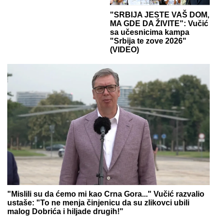
"SRBIJA JESTE VAŠ DOM,
MA GDE DA ŽIVITE": Vučić
sa učesnicima kampa
"Srbija te zove 2026"
(VIDEO)
"Mislili su da ćemo mi kao Crna Gora..." Vučić razvalio
ustaše: "To ne menja činjenicu da su zlikovci ubili
malog Dobrića i hiljade drugih!"