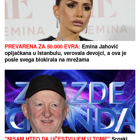
PREVARENA ZA 50.000 EVRA:
Emina Jahović
opljačkana u Istanbulu, verovala devojci, a ova je
posle svega blokirala na mrežama
"NISAM HTEO DA UČESTVUJEM U TOME"
Srpski