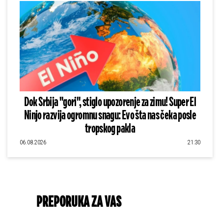
Dok Srbija "gori", stiglo upozorenje za zimu! Super El
Ninjo razvija ogromnu snagu: Evo šta nas čeka posle
tropskog pakla
06.08.2026
21:30
PREPORUKA ZA VAS