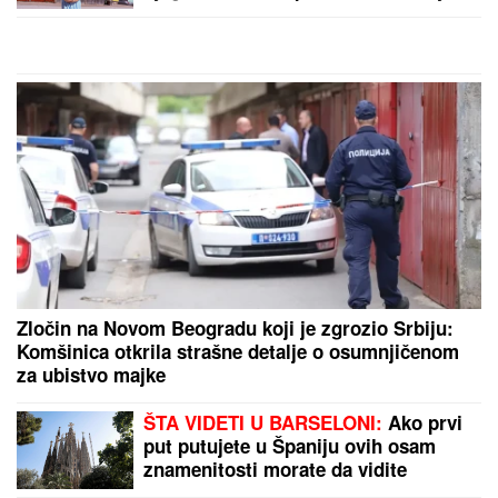
Zločin na Novom Beogradu koji je zgrozio Srbiju:
Komšinica otkrila strašne detalje o osumnjičenom
za ubistvo majke
ŠTA VIDETI U BARSELONI:
Ako prvi
put putujete u Španiju ovih osam
znamenitosti morate da vidite