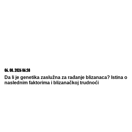
06. 08. 2026 09:39
Marija (3) se igrala u dvorištu i samo je nestala: Posle
42 godine otac je pronašao, zanemeo je kada je saznao
gde je bila