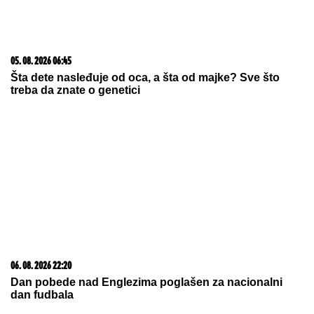
06. 08. 2026 22:20
Dan pobede nad Englezima poglašen za nacionalni
dan fudbala
05. 08. 2026 15:45
Сазнања „Политике”: Ко је поставио замку
Митрополиту Методију у Горњем Заостру