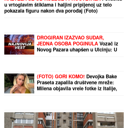
u vrtoglavim štiklama i haljini pripijenoj uz telo
pokazala figuru nakon dva porođaj (Foto)
DROGIRAN IZAZVAO SUDAR,
JEDNA OSOBA POGINULA
Vozač iz
Novog Pazara uhapšen u Ulcinju: U
nesreći dvoje povređeno
(FOTO) GORI KOMO!
Devojka Bake
Praseta zapalila društvene mreže:
Milena objavila vrele fotke iz Italije,
bujni dekolte u prvom planu