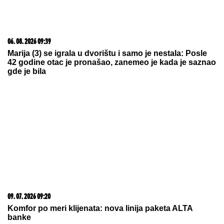
09. 07. 2026 09:20
Komfor po meri klijenata: nova linija paketa ALTA
banke
03. 08. 2026 13:23
Hibrid broj 1 koji osvaja Evropu, sada po specijalnoj
akcijskoj ceni od 19.990€ do 31.8.