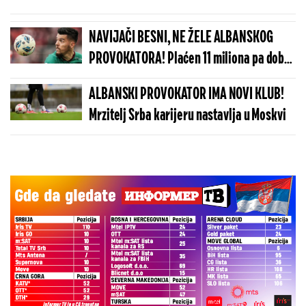
povređenih (VIDEO)
NAVIJAČI BESNI, NE ŽELE ALBANSKOG
PROVOKATORA! Plaćen 11 miliona pa dobio
brutalnu poruku
ALBANSKI PROVOKATOR IMA NOVI KLUB!
Mrzitelj Srba karijeru nastavlja u Moskvi