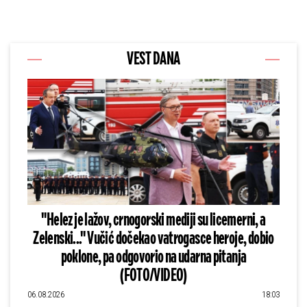
VEST DANA
"Helez je lažov, crnogorski mediji su licemerni, a
Zelenski..." Vučić dočekao vatrogasce heroje, dobio
poklone, pa odgovorio na udarna pitanja
(FOTO/VIDEO)
06.08.2026
18:03