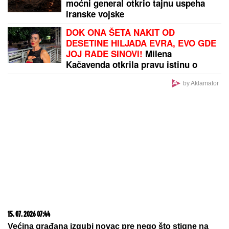
moćni general otkrio tajnu uspeha
iranske vojske
DOK ONA ŠETA NAKIT OD
DESETINE HILJADA EVRA, EVO GDE
JOJ RADE SINOVI!
Milena
Kačavenda otkrila pravu istinu o
svojim naslednicima, jedan je na
primorju
by Aklamator
15. 07. 2026 07:44
Većina građana izgubi novac pre nego što stigne na