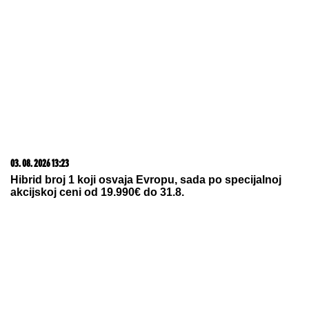
06. 08. 2026 07:08
Evo u kojim banjama važi vaučer od 10.000 dinara -
kompletan spisak destinacija u Srbiji