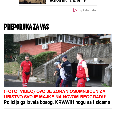
rečnog mulja izronile
LJUDSKE KOSTI, šok u
Budimpešti: Odmah
by Aklamator
pokrenuta istraga
PREPORUKA ZA VAS
(FOTO, VIDEO) OVO JE ZORAN OSUMNJIČEN ZA
UBISTVO SVOJE MAJKE NA NOVOM BEOGRADU!
Policija ga izvela bosog, KRVAVIH nogu sa lisicama
na rukama, ušao u kola Hitne pomoći