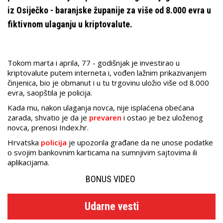
iz Osiječko - baranjske županije za više od 8.000 evra u
fiktivnom ulaganju u kriptovalute.
Tokom marta i aprila, 77 - godišnjak je investirao u
kriptovalute putem interneta i, vođen lažnim prikazivanjem
činjenica, bio je obmanut i u tu trgovinu uložio više od 8.000
evra, saopštila je policija.
Kada mu, nakon ulaganja novca, nije isplaćena obećana
zarada, shvatio je da je
prevaren
i ostao je bez uloženog
novca, prenosi Index.hr.
Hrvatska
policija
je upozorila građane da ne unose podatke
o svojim bankovnim karticama na sumnjivim sajtovima ili
aplikacijama.
BONUS VIDEO
Udarne vesti