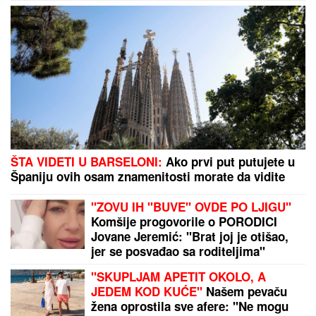
ŠTA VIDETI U BARSELONI:
Ako prvi put putujete u
Španiju ovih osam znamenitosti morate da vidite
"ZOVU IH "BUVE" OVDE PO LJIGU"
Komšije progovorile o PORODICI
Jovane Jeremić: "Brat joj je otišao,
jer se posvađao sa roditeljima"
"SKUPLJAM APETIT OKOLO, A
JEDEM KOD KUĆE"
Našem pevaču
žena oprostila sve afere: "Ne mogu