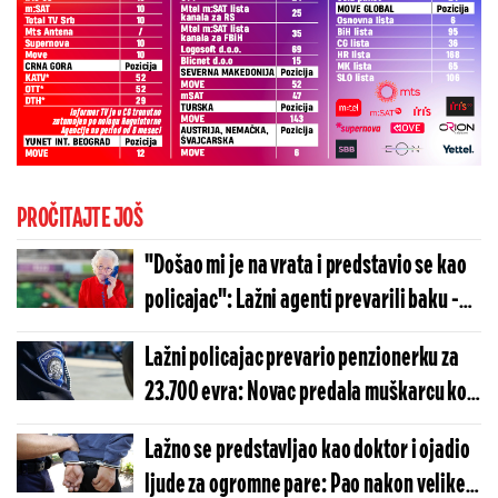
PROČITAJTE JOŠ
"Došao mi je na vrata i predstavio se kao
policajac": Lažni agenti prevarili baku -
Ojadili je za 31.300 evra
Lažni policajac prevario penzionerku za
23.700 evra: Novac predala muškarcu koji
se predstavio kao taksista
Lažno se predstavljao kao doktor i ojadio
ljude za ogromne pare: Pao nakon velike