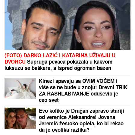
(FOTO) DARKO LAZIĆ I KATARINA UŽIVAJU U
DVORCU
Supruga pevača pokazala u kakvom
luksuzu se baškare, a ispred ogroman bazen
Kinezi spavaju sa OVIM VOĆEM i
više se ne bude u znoju! Drevni TRIK
ZA RASHLAĐIVANJE oduševio je
ceo svet
Evo koliko je Dragan zapravo stariji
od verenice Aleksandre! Jovana
Jeremić žestoko oplela, ko bi rekao
da je ovolika razlika?