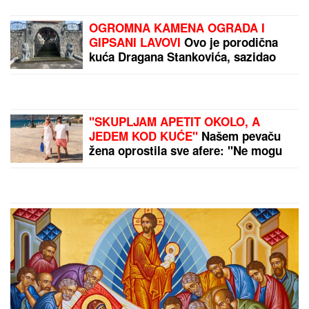
OGROMNA KAMENA OGRADA I
GIPSANI LAVOVI
Ovo je porodična
kuća Dragana Stankovića, sazidao
dvorac u Grockoj, tu razvio i biznis
(VIDEO)
"SKUPLJAM APETIT OKOLO, A
JEDEM KOD KUĆE"
Našem pevaču
žena oprostila sve afere: "Ne mogu
da kažem da nisam pogledao drugu"