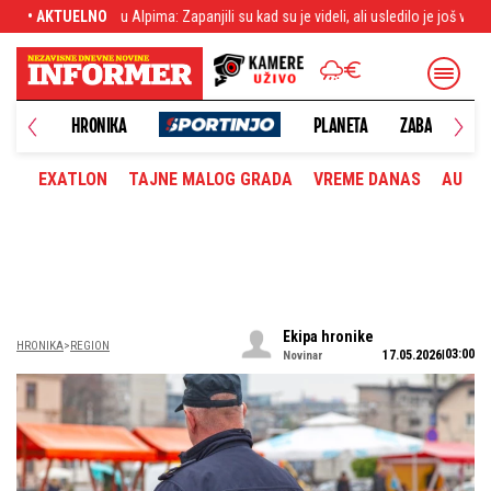
jili su kad su je videli, ali usledilo je još veće iznenađenje
• AKTUELNO
Noćenje plaća 
UŠTVO
HRONIKA
PLANETA
ZABAVA
M
EXATLON
TAJNE MALOG GRADA
VREME DANAS
AUTOM
Ekipa hronike
HRONIKA
REGION
03:00
17.05.2026
Novinar