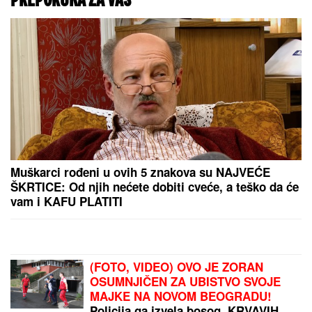
PREPORUKA ZA VAS
Muškarci rođeni u ovih 5 znakova su NAJVEĆE
ŠKRTICE: Od njih nećete dobiti cveće, a teško da će
vam i KAFU PLATITI
(FOTO, VIDEO) OVO JE ZORAN
OSUMNJIČEN ZA UBISTVO SVOJE
MAJKE NA NOVOM BEOGRADU!
Policija ga izvela bosog, KRVAVIH