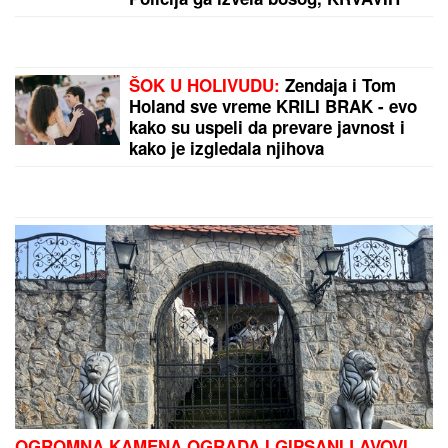
nogu sa lisicama na rukama, ušao u
kola Hitne pomoći
ŠOK U HOLIVUDU:
Zendaja i Tom
Holand sve vreme KRILI BRAK - evo
kako su uspeli da prevare javnost i
kako je izgledala njihova
GLAMUROZNA SVADBA
OGROMNA KAMENA OGRADA I GIPSANI LAVOVI