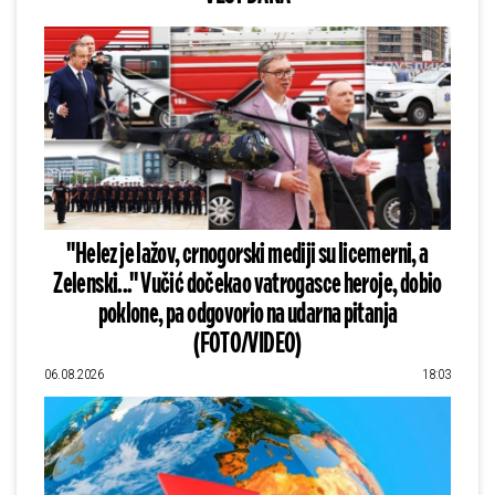
"Helez je lažov, crnogorski mediji su licemerni, a
Zelenski..." Vučić dočekao vatrogasce heroje, dobio
poklone, pa odgovorio na udarna pitanja
(FOTO/VIDEO)
06.08.2026
18:03