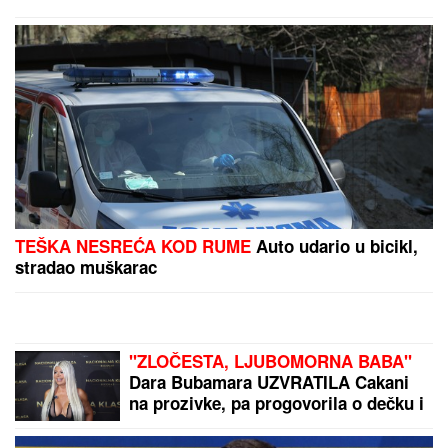
TEŠKA NESREĆA KOD RUME
Auto udario u bicikl,
stradao muškarac
"ZLOČESTA, LJUBOMORNA BABA"
Dara Bubamara UZVRATILA Cakani
na prozivke, pa progovorila o dečku i
šokirala komentarom o Seki Aleksić
(VIDEO)