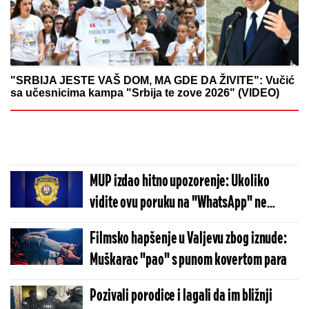
"SRBIJA JESTE VAŠ DOM, MA GDE DA ŽIVITE": Vučić
sa učesnicima kampa "Srbija te zove 2026" (VIDEO)
MUP izdao hitno upozorenje: Ukoliko
vidite ovu poruku na "WhatsApp" ne
otvarajte - Srbija na udaru prevare!
Filmsko hapšenje u Valjevu zbog iznude:
Muškarac "pao" s punom kovertom para
Pozivali porodice i lagali da im bližnji