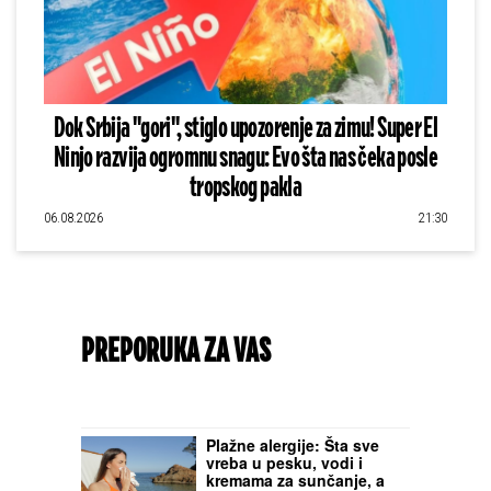
Dok Srbija "gori", stiglo upozorenje za zimu! Super El
Ninjo razvija ogromnu snagu: Evo šta nas čeka posle
tropskog pakla
06.08.2026
21:30
PREPORUKA ZA VAS
Plažne alergije: Šta sve
vreba u pesku, vodi i
kremama za sunčanje, a