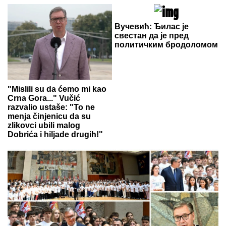
Вучевић: Ђилас је
свестан да је пред
политичким бродоломом
"Mislili su da ćemo mi kao
Crna Gora..." Vučić
razvalio ustaše: "To ne
menja činjenicu da su
zlikovci ubili malog
Dobrića i hiljade drugih!"