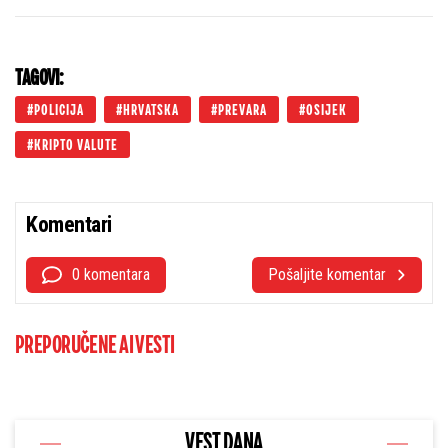
prevare
TAGOVI:
POLICIJA
HRVATSKA
PREVARA
OSIJEK
KRIPTO VALUTE
Komentari
0 komentara
Pošaljite komentar
PREPORUČENE AI VESTI
VEST DANA