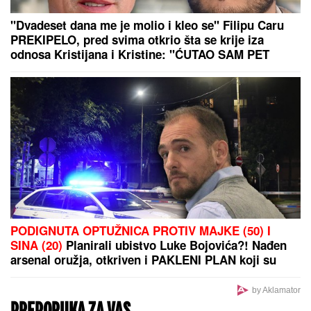
"Dvadeset dana me je molio i kleo se" Filipu Caru
PREKIPELO, pred svima otkrio šta se krije iza
odnosa Kristijana i Kristine: "ĆUTAO SAM PET
GODINA"
PODIGNUTA OPTUŽNICA PROTIV MAJKE (50) I
SINA (20)
Planirali ubistvo Luke Bojovića?! Nađen
arsenal oružja, otkriven i PAKLENI PLAN koji su
skovali
by Aklamator