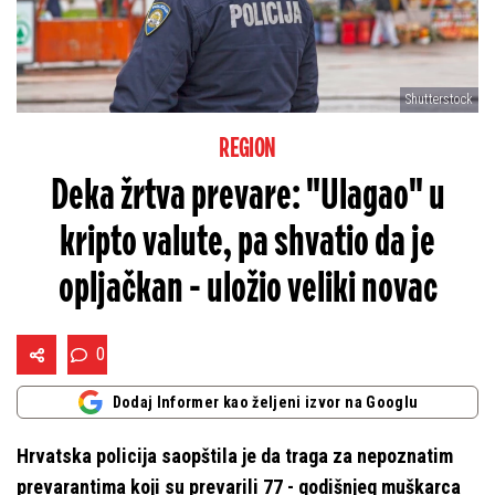
Shutterstock
REGION
Deka žrtva prevare: "Ulagao" u
kripto valute, pa shvatio da je
opljačkan - uložio veliki novac
0
Dodaj Informer kao željeni izvor na Googlu
Hrvatska policija saopštila je da traga za nepoznatim
prevarantima koji su prevarili 77 - godišnjeg muškarca