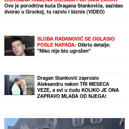
Ovo je porodična kuća Dragana Stankovića, sazidao
dvorac u Grockoj, tu razvio i biznis (VIDEO)
SLOBA RADANOVIĆ SE OGLASIO
POSLE NAPADA:
Otkrio detalje:
"Niko nije bio ugrožen"
Dragan Stanković zaprosio
Aleksandru nakon TRI MESECA
VEZE, a svi u čudu KOLIKO JE ONA
ZAPRAVO MLAĐA OD NJEGA!