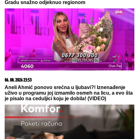
Gradu snažno odjeknuo regionom
06. 08. 2026 23:53
Aneli Ahmić ponovo srećna u ljubavi?! Iznenađenje
uživo u programu joj izmamilo osmeh na licu, a evo šta
je pisalo na ceduljici koju je dobila! (VIDEO)