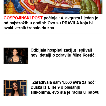
GOSPOJINSKI POST
počinje 14. avgusta i jedan je
od najstrožih u godini: Ovo su PRAVILA koja bi
svaki vernik trebalo da zna
Odbijala hospitalizaciju! Isplivali
novi detalji o zdravlju Mine Kostić!
"Zarađivala sam 1.500 evra za noć"
Duška iz Elite 9 o plesanju i
silikonima, evo šta je radila u Tetovu