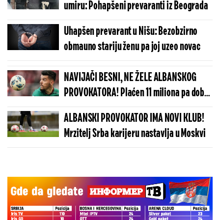
umiru: Pohapšeni prevaranti iz Beograda
Uhapšen prevarant u Nišu: Bezobzirno
obmauno stariju ženu pa joj uzeo novac
NAVIJAČI BESNI, NE ŽELE ALBANSKOG
PROVOKATORA! Plaćen 11 miliona pa dobio
brutalnu poruku
ALBANSKI PROVOKATOR IMA NOVI KLUB!
Mrzitelj Srba karijeru nastavlja u Moskvi