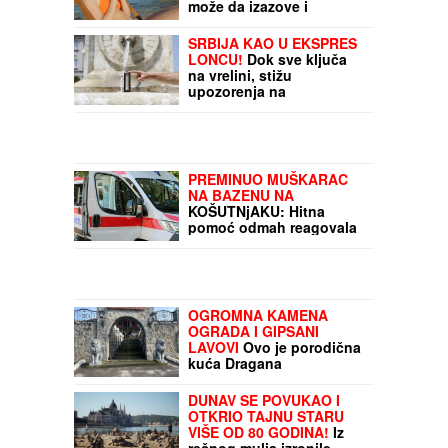
može da izazove i
anafilaktički šok
SRBIJA KAO U EKSPRES
LONCU!
Dok sve ključa
na vrelini, stižu
upozorenja na
GRMLJAVINSKE
NEPOGODE! Evo gde je
najtoplije: RHMZ objavio
alarmantne brojke
PREMINUO MUŠKARAC
NA BAZENU NA
KOŠUTNjAKU: Hitna
pomoć odmah reagovala
OGROMNA KAMENA
OGRADA I GIPSANI
LAVOVI
Ovo je porodična
kuća Dragana
Stankovića, sazidao
dvorac u Grockoj, tu
DUNAV SE POVUKAO I
razvio i biznis (VIDEO)
OTKRIO TAJNU STARU
VIŠE OD 80 GODINA!
Iz