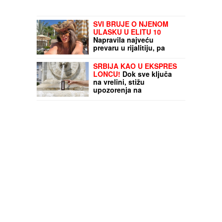
SVI BRUJE O NJENOM
ULASKU U ELITU 10
Napravila najveću
prevaru u rijalitiju, pa
nestala iz Srbije: Kuća u
kojoj je živela napuštena,
SRBIJA KAO U EKSPRES
a jedna stvar zapala za
LONCU!
Dok sve ključa
oko pratiocima
na vrelini, stižu
upozorenja na
GRMLJAVINSKE
NEPOGODE! Evo gde je
najtoplije: RHMZ objavio
alarmantne brojke