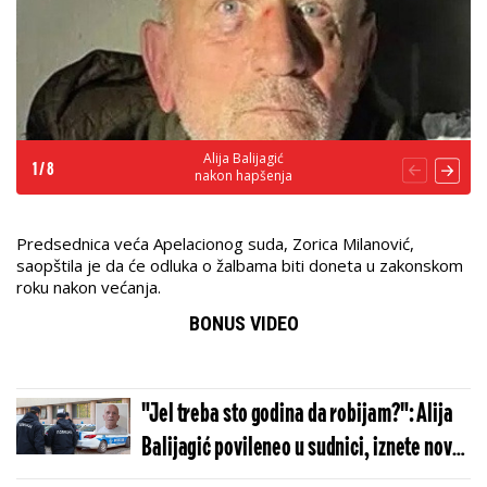
Alija Balijagić
1
/
8
nakon hapšenja
Predsednica veća Apelacionog suda, Zorica Milanović,
saopštila je da će odluka o žalbama biti doneta u zakonskom
roku nakon većanja.
BONUS VIDEO
"Jel treba sto godina da robijam?": Alija
Balijagić povileneo u sudnici, iznete nove
šokantne informacije (FOTO)