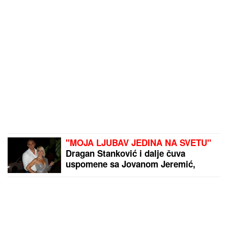
"MOJA LJUBAV JEDINA NA SVETU"
Dragan Stanković i dalje čuva
uspomene sa Jovanom Jeremić,
zbog jednog detalja svi komentarišu
da je nije preboleo