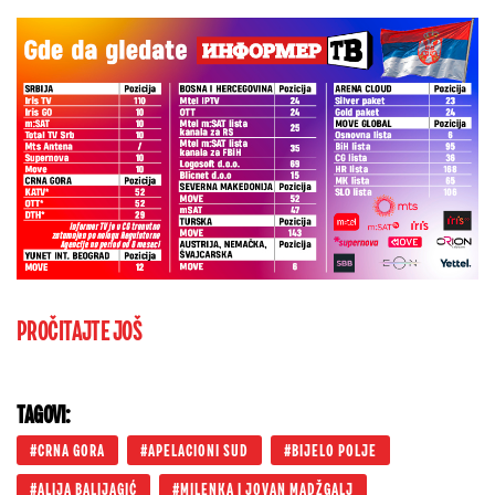
PROČITAJTE JOŠ
TAGOVI:
CRNA GORA
APELACIONI SUD
BIJELO POLJE
ALIJA BALIJAGIĆ
MILENKA I JOVAN MADŽGALJ