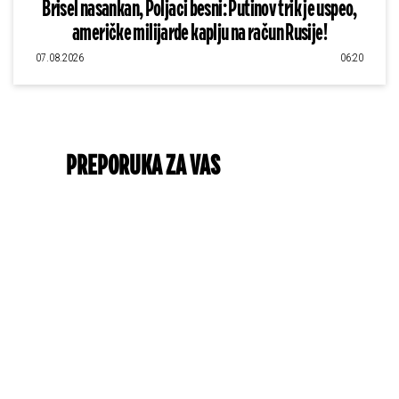
Brisel nasankan, Poljaci besni: Putinov trik je uspeo,
američke milijarde kaplju na račun Rusije!
07.08.2026
06:20
PREPORUKA ZA VAS