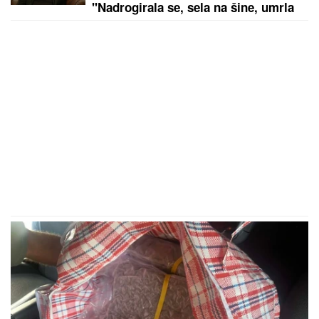
"Nadrogirala se, sela na šine, umrla
je od sepse"