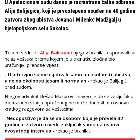
U Apelacionom sudu danas je razmatrana žalba odbrane
Alije Balijagića, koji je prvostepeno osuđen na 40 godina
zatvora zbog ubistva Jovana i Milenke Madžgalj u
bjelopoljskom selu Sokolac.
Tokom sednice,
Alija Balijagić
i njegov branilac osporavali su
nalaz veštaka prema kojem je u trenutku zločina bio
uračunljiv, prenose Vijesti.
- U intervjuu su me ispitivali samo na okolnosti ubistva,
a ne na okolnosti jesam li normalan
- rekao je Balijagić
pred sudom.
Njegov advokat Rešad Muzurović naveo je da se zaključak o
mentalnom stanju optuženog ne može donositi na osnovu
kratkog razgovora sa veštacima.
-Nedopustivo je da se sa osobom koja je provela 32
godine u zatvoru izvede zaključak samo na osnovu
dvosatnog intervjua
- rekao je branilac.