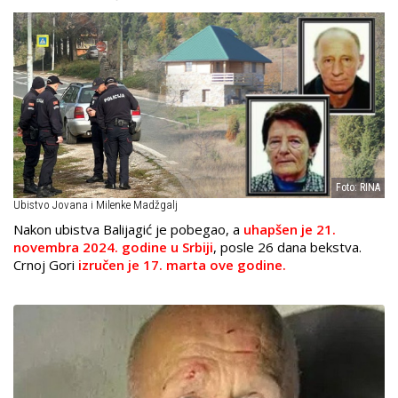
Foto: RINA
Ubistvo Jovana i Milenke Madžgalj
Nakon ubistva Balijagić je pobegao, a
uhapšen je 21.
novembra 2024. godine u Srbiji
, posle 26 dana bekstva.
Crnoj Gori
izručen je 17. marta ove godine.