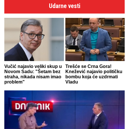
Udarne vesti
Vučić najavio veliki skup u
Trešće se Crna Gora!
Novom Sadu: "Šetam bez
Knežević najavio političku
straha, nikada nisam imao
bombu koja će uzdrmati
problem"
Vladu