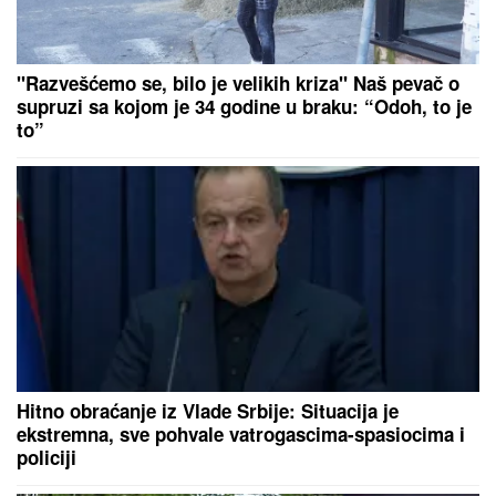
"Razvešćemo se, bilo je velikih kriza" Naš pevač o
supruzi sa kojom je 34 godine u braku: “Odoh, to je
to”
Hitno obraćanje iz Vlade Srbije: Situacija je
ekstremna, sve pohvale vatrogascima-spasiocima i
policiji