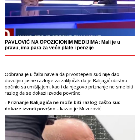
PAVLOVIĆ NA OPOZICIONIM MEDIJIMA: Mali je u
pravu, ima para za veće plate i penzije
Odbrana je u žalbi navela da prvostepeni sud nije dao
dovoljno jasne razloge za zaključak da je Balijagić ubistvo
počinio sa umišljajem, kao i da njegovo priznanje ne sme biti
razlog da se dokazi izvode površno.
- Priznanje Balijagića ne može biti razlog zašto sud
dokaze izvodi površno
- kazao je Muzurović.