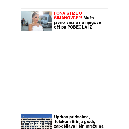
I ONA STIŽE U
ŠIMANOVCE?!
Muža
javno varala na njegove
oči pa POBEGLA IZ
ZEMLJE: Kuća u kojoj je
živela je NAPUŠTENA, a
evo šta su svi odmah
videli
Uprkos pritiscima,
Telekom Srbija gradi,
zapošljava i širi mrežu na