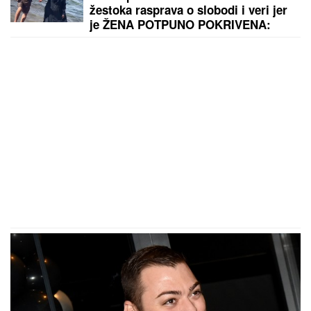
žestoka rasprava o slobodi i veri jer
je ŽENA POTPUNO POKRIVENA:
"On šeta golog stomaka, dok ona ne
može da diše"