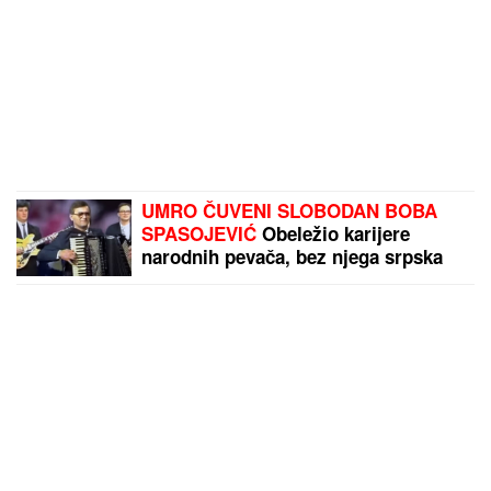
UMRO ČUVENI SLOBODAN BOBA
SPASOJEVIĆ
Obeležio karijere
narodnih pevača, bez njega srpska
kafana ne bi bila ista