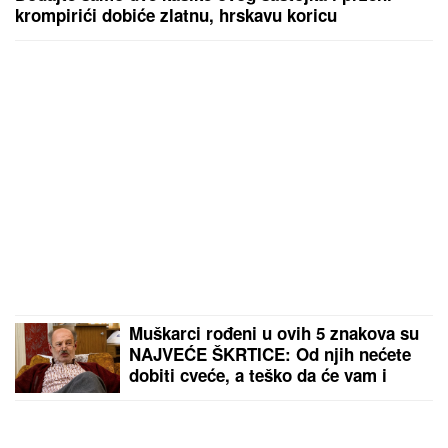
krompirići dobiće zlatnu, hrskavu koricu
Muškarci rođeni u ovih 5 znakova su
NAJVEĆE ŠKRTICE: Od njih nećete
dobiti cveće, a teško da će vam i
KAFU PLATITI