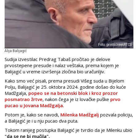
Foto: printscreenRTCG
Alija Balijagić
Sudija izvestilac Predrag Tabaš pročitao je delove
prvostepene presude i nalaz veštaka, prema kojem je
Balijagić u vreme izvršenja zločina bio uračunljiv.
Kako smo već pisali, prema presudi Višeg suda u Bijelom
Polju, Balijagić je 25. oktobra 2024. godine došao do kuće
Madžgalja,
popeo se na betonski blok i kroz prozor
posmatrao žrtve
, nakon čega je iz lovačke puške
prvo
pucao u Jovana Madžgalja.
Potom je, kako se navodi,
Milenka Madžgalj
pozvala policiju,
a Balijagić je i u nju pucao dva puta.
Tokom ranijeg postupka Balijagić je tvrdio da je Milenku ubio
"da se ne bi mučila".