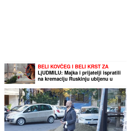
BELI KOVČEG I BELI KRST ZA
LjUDMILU: Majka i prijatelji ispratili
na kremaciju Ruskinju ubijenu u
Borči (FOTO)