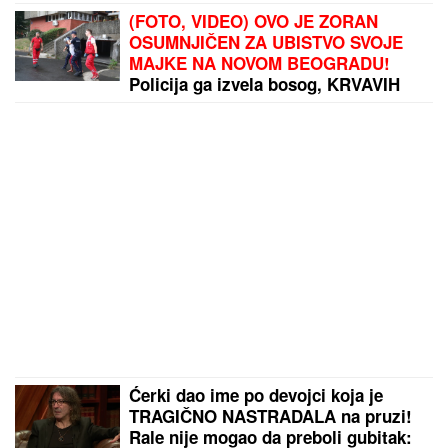
(FOTO, VIDEO) OVO JE ZORAN
OSUMNJIČEN ZA UBISTVO SVOJE
MAJKE NA NOVOM BEOGRADU!
Policija ga izvela bosog, KRVAVIH
nogu sa lisicama na rukama, ušao u
kola Hitne pomoći
Ćerki dao ime po devojci koja je
TRAGIČNO NASTRADALA na pruzi!
Rale nije mogao da preboli gubitak: