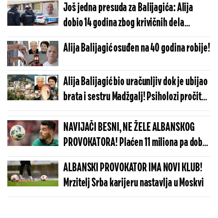
Još jedna presuda za Balijagića: Alija
dobio 14 godina zbog krivičnih dela
počinjenih u Srbiji (FOTO)
Alija Balijagić osuđen na 40 godina robije!
Alija Balijagić bio uračunljiv dok je ubijao
brata i sestru Madžgalj! Psiholozi pročitali
rezultate pred sudijom - ubica odmah
reagovao
NAVIJAČI BESNI, NE ŽELE ALBANSKOG
PROVOKATORA! Plaćen 11 miliona pa dobio
brutalnu poruku
ALBANSKI PROVOKATOR IMA NOVI KLUB!
Mrzitelj Srba karijeru nastavlja u Moskvi