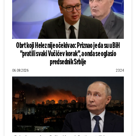
Obrt koji Helez nije očekivao: Priznao je da su u BiH
"pratili svaki Vučićev korak", a onda se oglasio
predsednik Srbije
06.08.2026
23:24