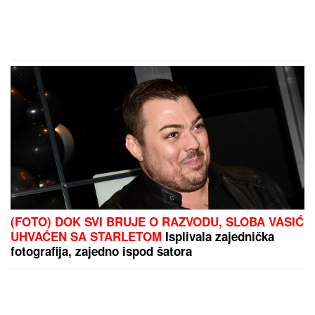
(FOTO) DOK SVI BRUJE O RAZVODU, SLOBA VASIĆ
UHVAĆEN SA STARLETOM
Isplivala zajednička
fotografija, zajedno ispod šatora