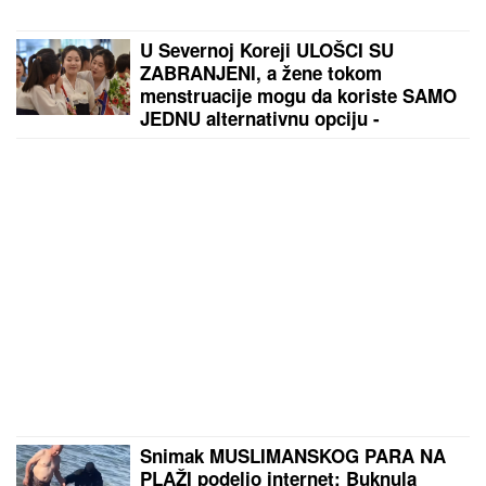
U Severnoj Koreji ULOŠCI SU
ZABRANJENI, a žene tokom
menstruacije mogu da koriste SAMO
JEDNU alternativnu opciju -
zastrašujuća pravila u svetu Kim
Džong Una
Snimak MUSLIMANSKOG PARA NA
PLAŽI podelio internet: Buknula