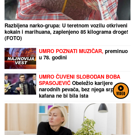
Razbijena narko-grupa: U teretnom vozilu otkriveni
kokain i marihuana, zaplenjeno 85 kilograma droge!
(FOTO)
UMRO POZNATI MUZIČAR,
preminuo
u 78. godini
UMRO ČUVENI SLOBODAN BOBA
SPASOJEVIĆ
Obeležio karijere
narodnih pevača, bez njega srpska
kafana ne bi bila ista
VIDEO