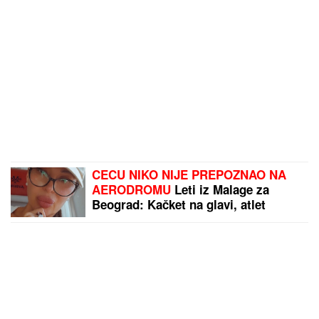
CECU NIKO NIJE PREPOZNAO NA
AERODROMU
Leti iz Malage za
Beograd: Kačket na glavi, atlet
majica i naočare (FOTO)