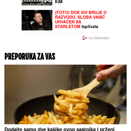
KiM
(FOTO) DOK SVI BRUJE O
RAZVODU, SLOBA VASIĆ
UHVAĆEN SA
STARLETOM
Isplivala
zajednička fotografija,
zajedno ispod šatora
by Aklamator
PREPORUKA ZA VAS
Dodajte samo dve kašike ovog sastojka i prženi