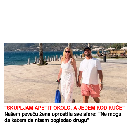
"SKUPLJAM APETIT OKOLO, A JEDEM KOD KUĆE"
Našem pevaču žena oprostila sve afere: "Ne mogu
da kažem da nisam pogledao drugu"