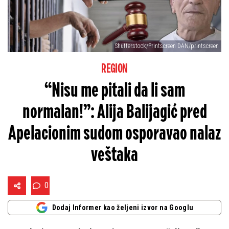
Shutterstock/Printscreen DAN/printscreen
REGION
“Nisu me pitali da li sam
normalan!”: Alija Balijagić pred
Apelacionim sudom osporavao nalaz
veštaka
0
Dodaj Informer kao željeni izvor na Googlu