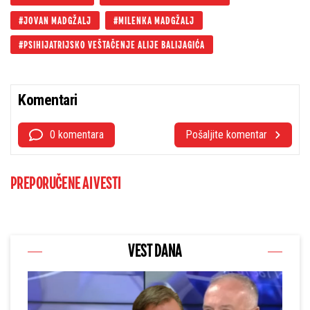
JOVAN MADGŽALJ
MILENKA MADGŽALJ
PSIHIJATRIJSKO VEŠTAČENJE ALIJE BALIJAGIĆA
Komentari
0 komentara
Pošaljite komentar
PREPORUČENE AI VESTI
VEST DANA