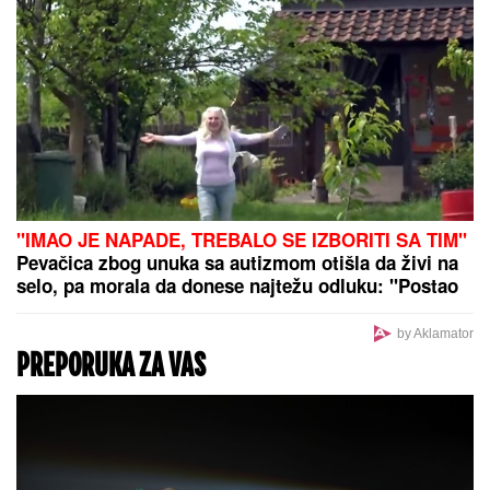
"IMAO JE NAPADE, TREBALO SE IZBORITI SA TIM"
Pevačica zbog unuka sa autizmom otišla da živi na
selo, pa morala da donese najtežu odluku: "Postao
je agresivan"
by Aklamator
PREPORUKA ZA VAS