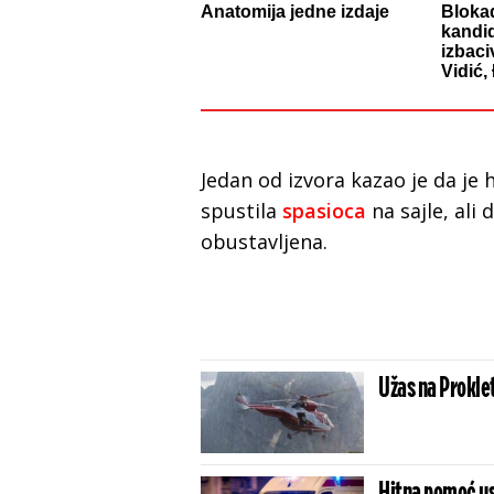
Anatomija jedne izdaje
Blokad
kandid
izbaci
Vidić,
Jedan od izvora kazao je da je 
spustila
spasioca
na sajle, ali
obustavljena.
Užas na Prokle
Hitna pomoć us