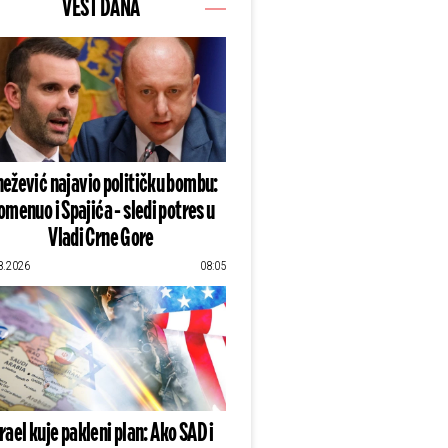
VEST DANA
ežević najavio političku bombu:
omenuo i Spajića - sledi potres u
Vladi Crne Gore
8.2026
08:05
zrael kuje pakleni plan: Ako SAD i