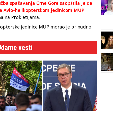
užba spašavanja Crne Gore saopštila je da
 sa Avio-helikopterskom jedinicom MUP
a na Prokletijama.
kopterske jedinice MUP morao je prinudno
Udarne vesti