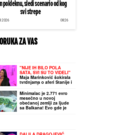
an pokleknu, sledi scenario od kog
svi strepe
8.2026
08:26
ORUKA ZA VAS
"NIJE IH BILO POLA
SATA, SVI SU TO VIDELI"
Maja Marinković šokirala
tvrdnjama o aferi Stanije i
Takija: "Želi da bude
sponzoruša, živi u
Minimalac je 2.771 evro
selendri"
mesečno u novoj
obećanoj zemlji za ljude
sa Balkana! Evo gde je
Srbija na najnovijoj listi
zarada (VIDEO)
DALILA DRAGOJEVIĆ