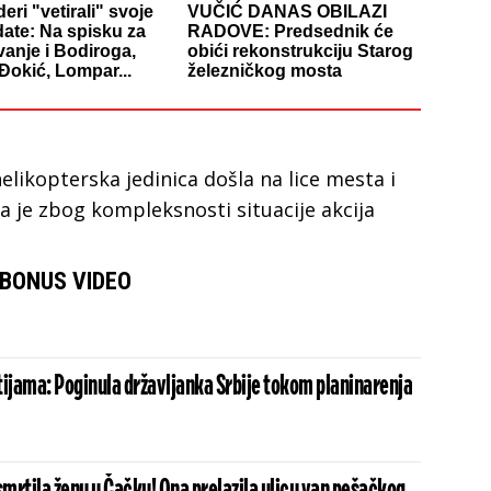
eri "vetirali" svoje
VUČIĆ DANAS OBILAZI
ate: Na spisku za
RADOVE: Predsednik će
vanje i Bodiroga,
obići rekonstrukciju Starog
 Đokić, Lompar...
železničkog mosta
helikopterska jedinica došla na lice mesta i
 da je zbog kompleksnosti situacije akcija
BONUS VIDEO
tijama: Poginula državljanka Srbije tokom planinarenja
mrtila ženu u Čačku! Ona prelazila ulicu van pešačkog