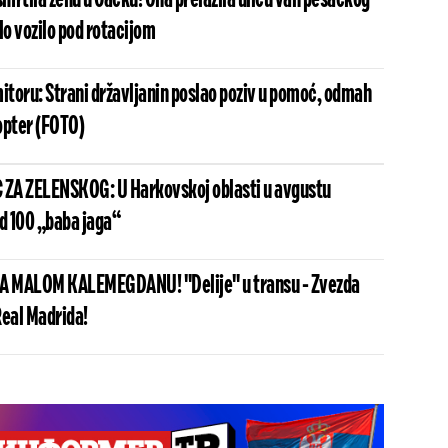
lo vozilo pod rotacijom
toru: Strani državljanin poslao poziv u pomoć, odmah
opter (FOTO)
ZA ZELENSKOG: U Harkovskoj oblasti u avgustu
od 100 „baba jaga“
 MALOM KALEMEGDANU! "Delije" u transu - Zvezda
Real Madrida!