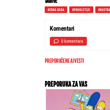
TAGOVI:
CRNA GORA
PROKLETIJE
NASTRA
Komentari
0 komentara
PREPORUČENE AI VESTI
PREPORUKA ZA VAS