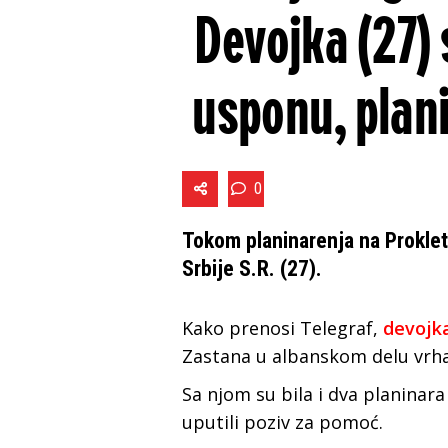
Devojka (27)
usponu, plani
0
Tokom planinarenja na Prokleti
Srbije S.R. (27).
Kako prenosi Telegraf,
devojka
Zastana u albanskom delu vrha
Sa njom su bila i dva planinara
uputili poziv za pomoć.