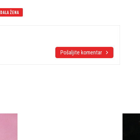
DALA ŽENA
Pošaljite komentar