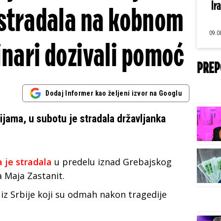
Ir
 stradala na kobnom
09.0
nari dozivali pomoć
PREP
Dodaj Informer kao željeni izvor na Googlu
jama, u subotu je stradala državljanka
 je stradala
u predelu iznad Grebajskog
 Maja Zastanit.
 iz Srbije koji su odmah nakon tragedije