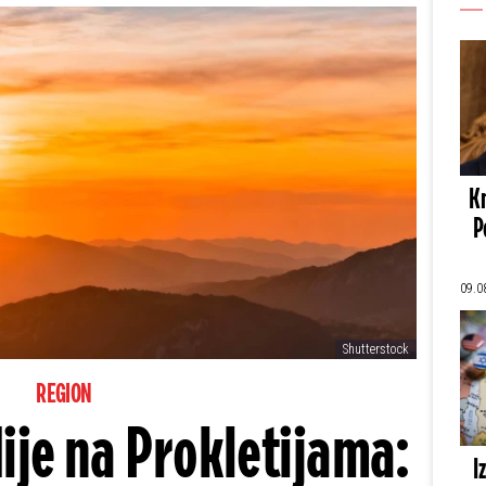
Kn
P
09.0
Shutterstock
REGION
dije na Prokletijama:
I