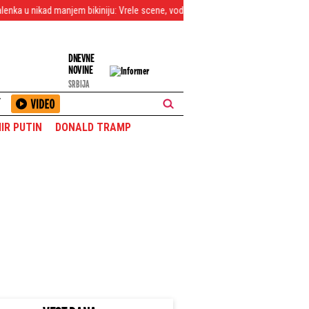
jem bikiniju: Vrele scene, voda se sliva niz telo, a onda je pokazala guzu
DNEVNE
NOVINE
SRBIJA
T
IR PUTIN
DONALD TRAMP