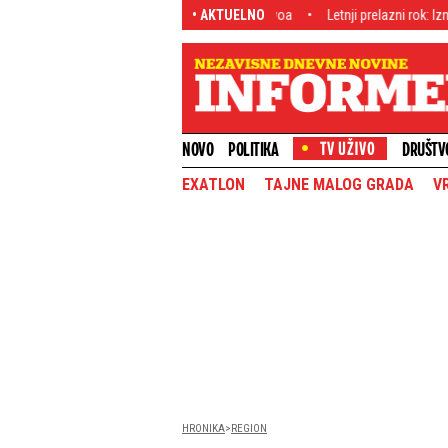
ledati Savski most - Imaće tri nivoa
• AKTUELNO
Letnji prelazni rok: Iznenađujuće - Srbin
NOVO
POLITIKA
DRUŠTV
EXATLON
TAJNE MALOG GRADA
V
HRONIKA
REGION