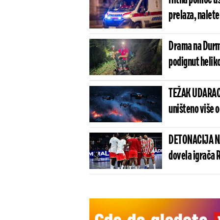
prelaza, nalete
Drama na Durmi
podignut helik
TEŽAK UDARAC 
uništeno više 
DETONACIJA NA
dovela igrača 