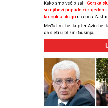
Kako smo već pisali,
Gorska sl
su njihovi pripadnici zajedno
krenuli u akciju
u reonu Zastan
Međutim, helikopter Avio-heli
da sleti u blizini Gusinja.