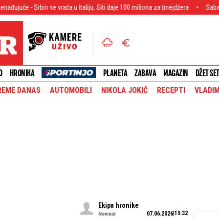
 se vraća u Italiju, Siti daje 100 miliona za tinejdžera
Sabalenka u nikad man
O
HRONIKA
PLANETA
ZABAVA
MAGAZIN
DŽET SE
REME DANAS
AUTOMOBILI
NIKOLA JOKIĆ
RECEPTI
VLADIM
Ekipa hronike
15:32
07.06.2026
Novinar