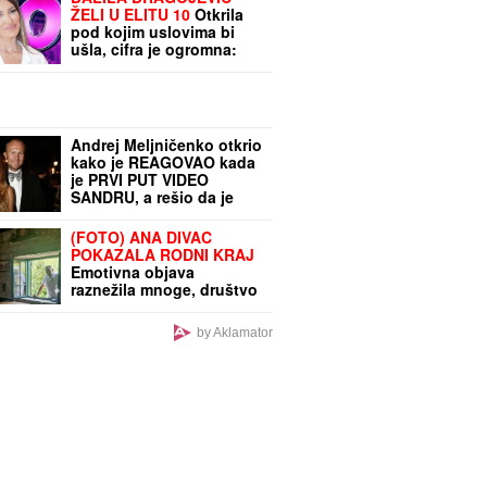
ŽELI U ELITU 10
Otkrila
pod kojim uslovima bi
ušla, cifra je ogromna:
Spomenula i skandal sa
Dragojevićem
Andrej Meljničenko otkrio
kako je REAGOVAO kada
je PRVI PUT VIDEO
SANDRU, a rešio da je
oženi i pre nego što su
sreli: Nakon 21 godine
(FOTO) ANA DIVAC
braka ovako priča o
POKAZALA RODNI KRAJ
supruzi, jedan greh iz
Emotivna objava
mladosti sebi ne može da
raznežila mnoge, društvo
oprosti
joj pravi Vlade - Nestvarni
prizori ostavljaju bez
by Aklamator
daha: "Povratak
korenima"