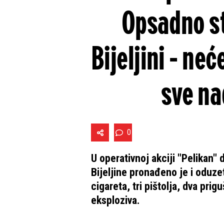
Opsadno st
Bijeljini - neć
sve na
0
U operativnoj akciji "Pelikan" 
Bijeljine pronađeno je i oduze
cigareta, tri pištolja, dva pri
eksploziva.