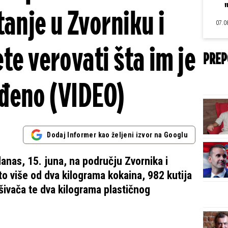
anje u Zvorniku i
07.0
ete verovati šta im je
PREP
đeno (VIDEO)
Dodaj Informer kao željeni izvor na Googlu
danas, 15. juna, na području Zvornika i
to više od dva kilograma kokaina, 982 kutija
gušivača te dva kilograma plastičnog