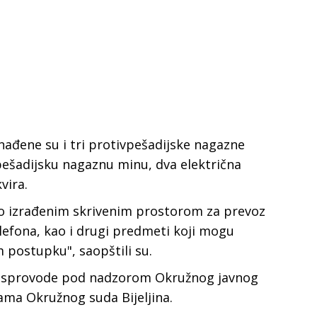
nađene su i tri protivpešadijske nagazne
vpešadijsku nagaznu minu, dva električna
vira.
lno izrađenim skrivenim prostorom za prevoz
lefona, kao i drugi predmeti koji mogu
m postupku", saopštili su.
se sprovode pod nadzorom Okružnog javnog
bama Okružnog suda Bijeljina.