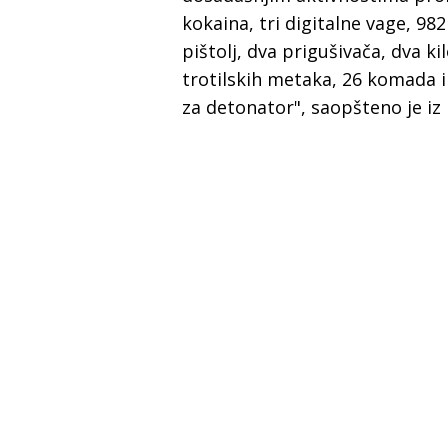
kokaina, tri digitalne vage, 982 k
pištolj, dva prigušivača, dva 
trotilskih metaka, 26 komada in
za detonator", saopšteno je iz