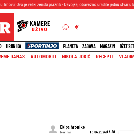
eliki ženski praznik - Devojke, obavezno uradite jednu stvar u kući
Tri god
O
HRONIKA
PLANETA
ZABAVA
MAGAZIN
DŽET SE
REME DANAS
AUTOMOBILI
NIKOLA JOKIĆ
RECEPTI
VLADIM
Ekipa hronike
16:28
15.06.2026
Novinar