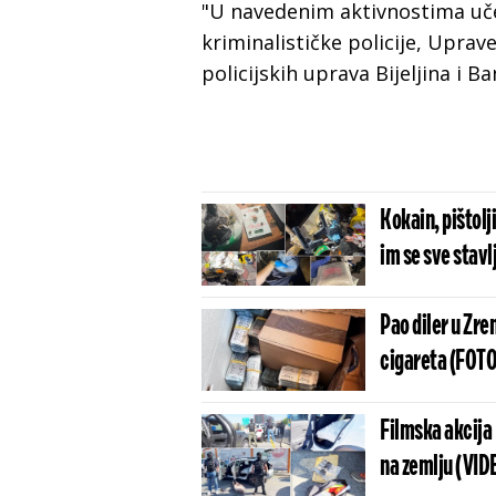
"U navedenim aktivnostima učes
kriminalističke policije, Uprav
policijskih uprava Bijeljina i B
Kokain, pištolj
im se sve stavl
Pao diler u Zr
cigareta (FOTO
Filmska akcija 
na zemlju (VID