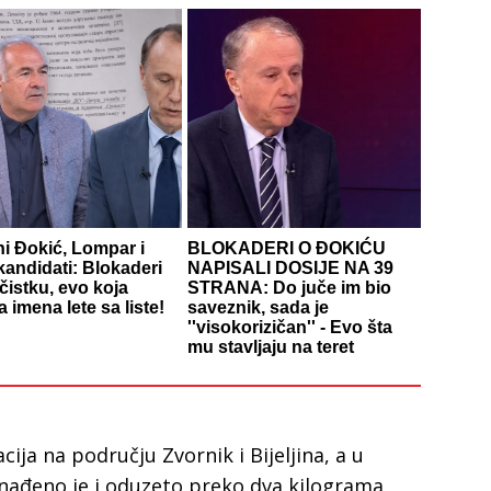
ni Đokić, Lompar i
BLOKADERI O ĐOKIĆU
kandidati: Blokaderi
NAPISALI DOSIJE NA 39
čistku, evo koja
STRANA: Do juče im bio
 imena lete sa liste!
saveznik, sada je
''visokorizičan'' - Evo šta
mu stavljaju na teret
cija na području Zvornik i Bijeljina, a u
nađeno je i oduzeto preko dva kilograma