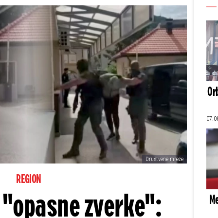
Orb
07.0
Društvene mreže
REGION
"opasne zverke":
Me