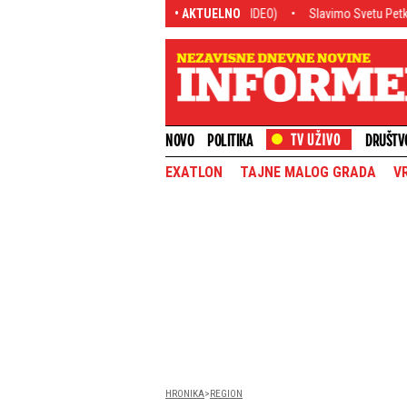
ske u fronclama: Ponižavajuće! (VIDEO)
• AKTUELNO
Slavimo Svetu Petku Trnovu: Ovo je v
NOVO
POLITIKA
DRUŠTV
EXATLON
TAJNE MALOG GRADA
V
HRONIKA
REGION