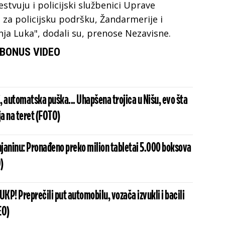
tvuju i policijski službenici Uprave
e za policijsku podršku, Žandarmerije i
anja Luka", dodali su, prenose Nezavisne.
BONUS VIDEO
i, automatska puška... Uhapšena trojica u Nišu, evo šta
ja na teret (FOTO)
enjaninu: Pronađeno preko milion tabletai 5.000 boksova
)
UKP! Preprečili put automobilu, vozača izvukli i bacili
EO)