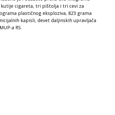
utije cigareta, tri pištolja i tri cevi za
kilograma plastičnog eksploziva, 823 grama
icijalnih kapisli, devet daljinskih upravljača
 MUP-a RS.