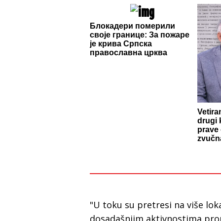
Блокадери померили
своје границе: За пожаре
је крива Српска
православна црква
Vetira
drugi 
prave 
zvučna
"U toku su pretresi na više loka
dosadašnjim aktivnostima pro