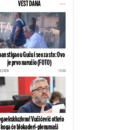
VEST DANA
an stigao u Guču i seo za sto: Ovo
je prvo naručio (FOTO)
8.2026
15:50
gaekskluzivno! Vučićević otkrio
koga će blokaderi-plenumaši