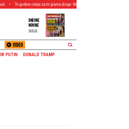
ine robije za tri grama droge: Nikšićanin osuđen zbog prodaje heroina, kokaina 
DNEVNE
NOVINE
SRBIJA
T
IR PUTIN
DONALD TRAMP