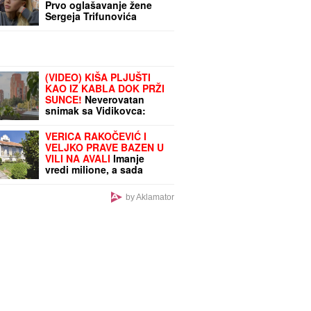
Prvo oglašavanje žene
Sergeja Trifunovića
nakon što su ZVALI
NADLEŽNE zbog nje:
"Samo zato sam došla"
(VIDEO) KIŠA PLJUŠTI
KAO IZ KABLA DOK PRŽI
SUNCE!
Neverovatan
snimak sa Vidikovca:
Nevreme stiglo u
Beograd, a evo kako će
VERICA RAKOČEVIĆ I
se kretati do kraja večeri
VELJKO PRAVE BAZEN U
VILI NA AVALI
Imanje
vredi milione, a sada
podelili snimak iz
dvorišta: Bagerista
by Aklamator
uveliko izvodi radove
(Video)