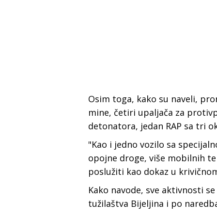
Osim toga, kako su naveli, pro
mine, četiri upaljača za proti
detonatora, jedan RAP sa tri ok
"Kao i jedno vozilo sa specija
opojne droge, više mobilnih te
poslužiti kao dokaz u krivično
Kako navode, sve aktivnosti 
tužilaštva Bijeljina i po nared