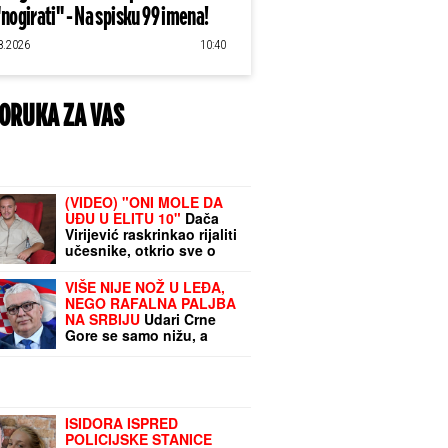
"nogirati" - Na spisku 99 imena!
8.2026
10:40
ORUKA ZA VAS
(VIDEO) "ONI MOLE DA
UĐU U ELITU 10"
Dača
Virijević raskrinkao rijaliti
učesnike, otkrio sve o
Aneli i Kariću, pa šokirao:
"Filip se dopisuje sa
VIŠE NIJE NOŽ U LEĐA,
pevačicom"
NEGO RAFALNA PALJBA
NA SRBIJU
Udari Crne
Gore se samo nižu, a
posebno boli uloga
Andrije Mandića: U
Podgorici MUK na sramne
poteze
ISIDORA ISPRED
POLICIJSKE STANICE