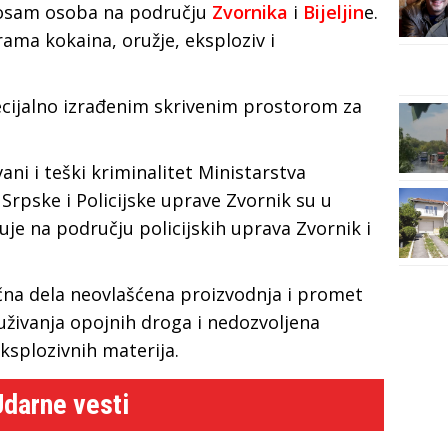
e osam osoba na području
Zvornika
i
Bijeljin
e.
rama kokaina, oružje, eksploziv i
 specijalno izrađenim skrivenim prostorom za
ni i teški kriminalitet Ministarstva
Srpske i Policijske uprave Zvornik su u
zuje na području policijskih uprava Zvornik i
ivična dela neovlašćena proizvodnja i promet
živanja opojnih droga i nedozvoljena
ksplozivnih materija.
Udarne vesti