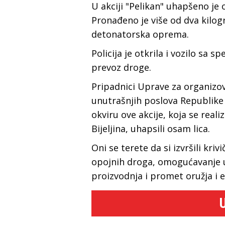
U akciji "Pelikan" uhapšeno j
Pronađeno je više od dva kilog
detonatorska oprema.
Policija je otkrila i vozilo sa
prevoz droge.
Pripadnici Uprave za organizova
unutrašnjih poslova Republike 
okviru ove akcije, koja se reali
Bijeljina, uhapsili osam lica.
Oni se terete da si izvršili kr
opojnih droga, omogućavanje u
proizvodnja i promet oružja i e