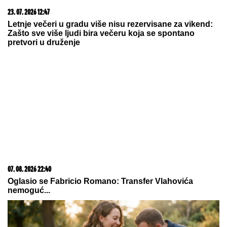
potpisali ugovore, a šuška se da u
Belu kuću stižu i ONI
Dnevni horoskop za subotu, 8. avgust: Škorpija
brine zbog DVOSMISLENE PORUKE, a NJIMA će
teško pasti emotivna opomena
Naše bake nisu imale klimu, ali su
znale kako da RASHLADE KUĆU
tokom vrućina: Trik je potpuno
besplatan, a ključ je u samo
JEDNOM PRAVILU