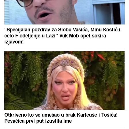
Zvezdina želja završila u Rumuniji
SANJA GRUJIĆ JE DRUGA OSOBA!
Pokazala šta radi posle raskida sa
Markom: Odavde NE IZLAZI,
promene na njoj bodu oči (FOTO)
"NJU TREBA LEČITI"
Marija Kulić se
oglasila nakon pomirenja Miljane i
Zole: Pokazala kakve poruke dobija i
otkrila sve o njihovom odnosu