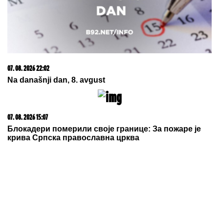
07. 08. 2026 09:47
Čiji hromozom određuje pol deteta? XX rađa se
devojčica, XY rađa se dečak
06. 08. 2026 09:39
Marija (3) se igrala u dvorištu i samo je nestala: Posle
42 godine otac je pronašao, zanemeo je kada je saznao
gde je bila