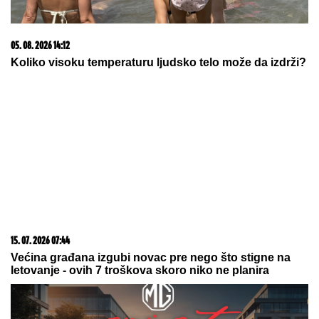
07. 08. 2026 19:11
Србин са КиМ у притвору због ловачке пушке:
Изузетак какав се не памти
07. 08. 2026 22:02
Na današnji dan, 8. avgust
07. 08. 2026 15:07
Блокадери померили своје границе: За пожаре је