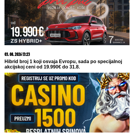
крива Српска православна црква
09. 07. 2026 09:20
Komfor po meri klijenata: nova linija paketa ALTA
banke