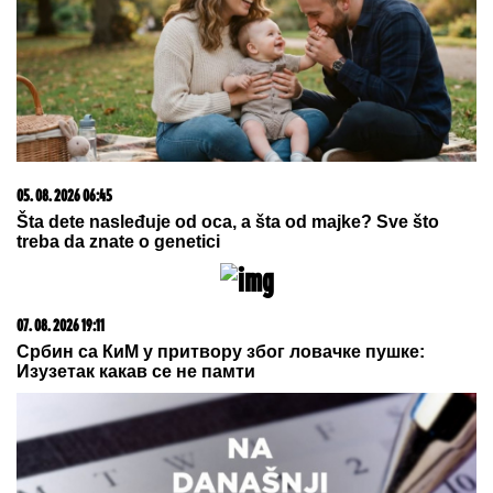
POLICIJA STIGLA U TRŽNI CENTAR
ZBOG SUPRUGE SERGEJA
TRIFUNOVIĆA
Saznajemo:
Obezbeđenje hitno reagovalo zbog
SUMNJE NA KRAĐU, pa joj pisali
krivičnu prijavu
by Aklamator
07. 08. 2026 09:14
Сазнања „Политике”: Црна Гора следећа у војном
савезу Загреба, Тиране и Приштине