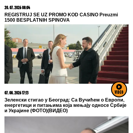
06. 08. 2026 07:08
Evo u kojim banjama važi vaučer od 10.000 dinara -
kompletan spisak destinacija u Srbiji
VIDEO
03. 08. 2026 07:31
25.000 kupaca već kupuje uz PerSu Extra. A ti? Saznaj
više