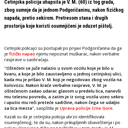
Cetinjska policija uhapsila je V. M. (60) iz tog grada,
zbog sumnje da je jednom Podgoričaninu, nakon fizičkog
napada, pretio sekirom. Pretresom stana i drugih
prostorija koje koristi osumnjičeni je oduzet pištolj.
Cetinjski policajci su postupali po prijavi Podgoričanina da ga
je
fizički napao
njemu nepoznat muškarac, nakon verbalne
rasprave u saobraćaju.
"Oštećeni se juče nalazio u svom vozilu koje je bilo u
kvaru, a koje je bilo zaustavljeno u jednoj cetinjskoj ulici,
kada mu je prišao V. M. koji je negodovao zbog vozila na
kolovozu. Nakon kraće verbalne rasprave, V. M. je
oštećenom zadao udarac glavom u predelu lica, nanevši
mu telesnu povredu, a zatim je iz svog vozila uzeo sekiru
i uputio mu reči preteće sadržine, nakon čega se udaljio
sa lica mesta"
, saopštila je
Uprava policije Crne Gore
.
Kazali su da je cetinjska policija ubrzo identifikovala
osumnjičenog, te da su, nakon prikupljenih obaveštenja i po