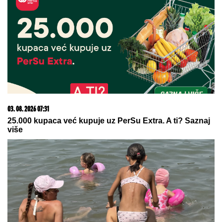
07. 08. 2026 22:40
Oglasio se Fabricio Romano: Transfer Vlahovića
nemoguć...
05. 08. 2026 06:45
Šta dete nasleđuje od oca, a šta od majke? Sve što
treba da znate o genetici