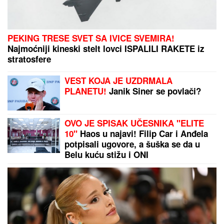
"OVO JE UBISTVO U AFEKTU, REKONSTRUKCIJA
ĆE OTKRITI KOJI JE UDARAC BIO FATALAN!"
Stručnjaci o zločinu na Novom Beogradu: Da li je
tragedija mogla biti sprečena?
RAZBIJENA ŠOFERKA, STAKLO I
ISEČENA RUKA
Asmin i Maja se
nakon skandala snimili u kolima:
"Moja jedina ljubav"
"NJU TREBA LEČITI"
Marija Kulić
dobila poruku, oglasila se i otkrila
sve o odnosu Miljane i Zole