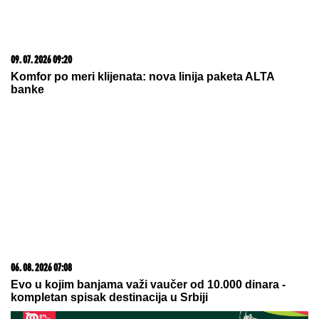
23. 07. 2026 12:47
Letnje večeri u gradu više nisu rezervisane za vikend:
Zašto sve više ljudi bira večeru koja se spontano
pretvori u druženje