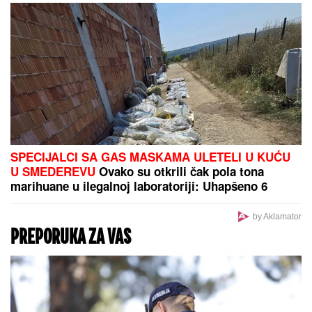
SELI SE U STAN SA BIVŠOM ŽENOM
Glumac nakon
razvoda doneo neobičnu odluku, a sada pokazao
kako napreduju renovacije: "Nadgledanje"
Pavlović ostao bez saigrača: Alžirac
napustio Milan
Supruga Sergeja Trifunovića
osumnjičena za KRAĐU u poznatoj
prodavnici, OGLASILA SE ISPRED
POLICIJSKE STANICE: "Došla sam
da uzmem to"