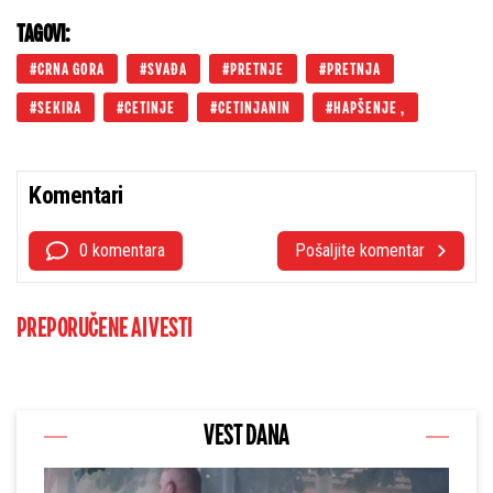
TAGOVI:
CRNA GORA
SVAĐA
PRETNJE
PRETNJA
SEKIRA
CETINJE
CETINJANIN
HAPŠENJE ,
Komentari
0 komentara
Pošaljite komentar
PREPORUČENE AI VESTI
VEST DANA