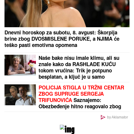
Patolozi koji su radili OBDUKCIJU Majkla Džeksona
OSTALI U UŽASU: Nije imao svoj nos, telo mu se
raspadalo, a evo šta su mu pronašli u želucu
"TI
LjUDI SU LUDI" Tramp udario na
vozače ovih automobila: Znate onu
bolest?
ČEKA DETE SA LJUBAVNICOM
Ana
Radulović bez dlake na jeziku o
pevaču koji je ostavio ženu i decu: