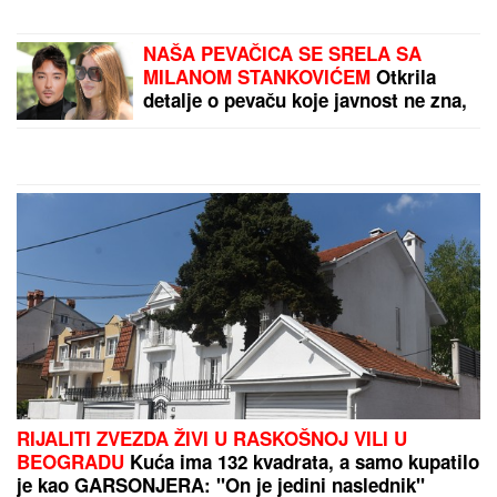
TEA TAIROVIĆ SA MUŽEM DOŽIVELA
SAOBRAĆAJKU
Auto skroz uništen: Ovo su detalji
drame u Crnoj Gori
Legendarni Boris Beker provodi leto
sa ZGODNIM SINOVIMA, porodična
fotografija ZAPALILA Instagram:
Ovo je prizor kakav se RETKO viđa!
LANČANI SUDAR NA GAZELI
Jedna
osoba odmah prevezena u bolnicu,
stvaraju se gužve