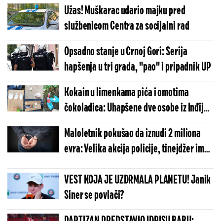
Užas! Muškarac udario majku pred
službenicom Centra za socijalni rad
Opsadno stanje u Crnoj Gori: Serija
hapšenja u tri grada, "pao" i pripadnik UP
Kokain u limenkama pića i omotima
čokoladica: Uhapšene dve osobe iz Inđije,
zaplenjena droga i silan novac
Maloletnik pokušao da iznudi 2 miliona
(FOTO/VIDEO)
evra: Velika akcija policije, tinejdžer imao
pomoć saučesnika
VEST KOJA JE UZDRMALA PLANETU! Janik
Siner se povlači?