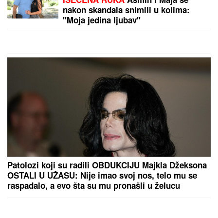
SPECIJALCI SA GAS MASKAMA ULETELI U KUĆU
U SMEDEREVU
Ovako su otkrili čak pola tona
marihuane u ilegalnoj laboratoriji: Uhapšeno 6
osoba (FOTO, VIDEO)
by Aklamator
PREPORUKA ZA VAS