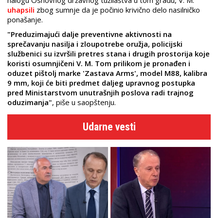
nalogu Osnovnog državnog tužilaštva u tom gradu, V. M.
uhapsili
zbog sumnje da je počinio krivično delo nasilničko
ponašanje.
"Preduzimajući dalje preventivne aktivnosti na
sprečavanju nasilja i zloupotrebe oružja, policijski
službenici su izvršili pretres stana i drugih prostorija koje
koristi osumnjičeni V. M. Tom prilikom je pronađen i
oduzet pištolj marke 'Zastava Arms', model M88, kalibra
9 mm, koji će biti predmet daljeg upravnog postupka
pred Ministarstvom unutrašnjih poslova radi trajnog
oduzimanja"
, piše u saopštenju.
Udarne vesti