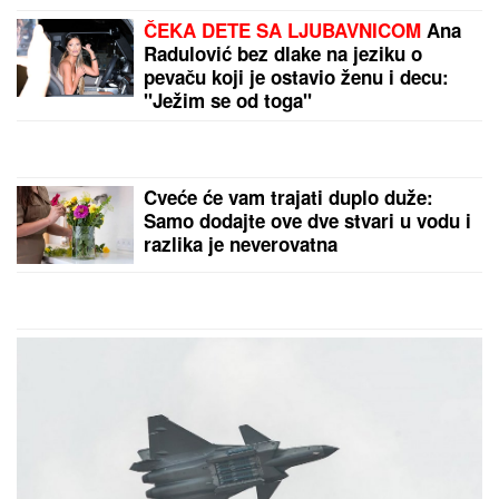
(VIDEO) PRIŠAO JE ŽENI SA LEĐA I POVUKAO JE
ZA VRAT
Tinejdžer (19) otimao lančiće po Novom
Sadu, a onda je usledio ŠOK
MINA VRBAŠKI POKAZALA
VERENIČKI PRSTEN
Progovorila o
svadbi sa Viktorom i Eliti 10:
"Tražimo stan, njegovi su me
prihvatili" (Video)
Sve što treba da znate o ultrazvuku
štitaste žlezde: Kada je pregled
zaista neophodan i šta znači ako
imate čvor? Odgovara dr Polovina,
radiolog ordinacije "One Medical"