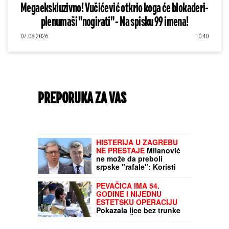
Megaekskluzivno! Vučićević otkrio koga će blokaderi-
plenumaši "nogirati" - Na spisku 99 imena!
07.08.2026
10:40
PREPORUKA ZA VAS
DEČJA SOBA IH BILA PREPUNA!
Horor na
Avali, oglasio se Vladica Stanković posle
uklanjanja gigantskog gnezda stršljenova:
"DA VIDITE OVO LUDILO"! (VIDEO)