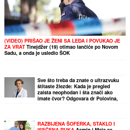
"Specijalan pozdrav za Slobu Vasića, Minu Kostić i
celo F odeljenje u Lazi" Vuk Mob opet šokira
izjavom!
Otkriveno ko se umešao u brak Karleuše i Tošića!
Pevačica prvi put izustila ime