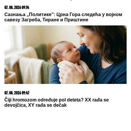
"Ježim se od toga"
Zvezdina želja završila u Rumuniji
Cveće će vam trajati duplo duže:
Samo dodajte ove dve stvari u vodu i
razlika je neverovatna
TAMARA ĐURIĆ DAJE 560.000 EVRA
KAO JEMSTVO ZA BIVŠEG MUŽA
Želi da se brani sa slobode:
"Verujem da bi i on to uradio za