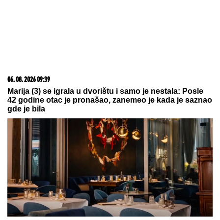
mene", ovo su svi detalji
PEKING TRESE SVET SA IVICE SVEMIRA!
Najmoćniji kineski stelt lovci ISPALILI RAKETE iz
stratosfere
VEST KOJA JE UZDRMALA
PLANETU!
Janik Siner se povlači?
OVO JE SPISAK UČESNIKA "ELITE
10"
Haos u najavi! Filip Car i Anđela