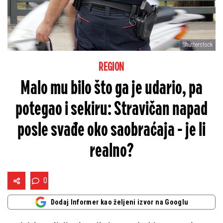
Shutterstock
REGION
Malo mu bilo što ga je udario, pa
potegao i sekiru: Stravičan napad
posle svađe oko saobraćaja - je li
realno?
0
Dodaj Informer kao željeni izvor na Googlu