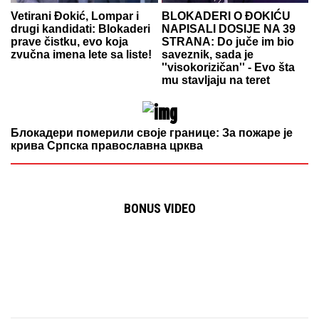
Vetirani Đokić, Lompar i
BLOKADERI O ĐOKIĆU
drugi kandidati: Blokaderi
NAPISALI DOSIJE NA 39
prave čistku, evo koja
STRANA: Do juče im bio
zvučna imena lete sa liste!
saveznik, sada je
''visokorizičan'' - Evo šta
mu stavljaju na teret
Блокадери померили своје границе: За пожаре је
крива Српска православна црква
BONUS VIDEO