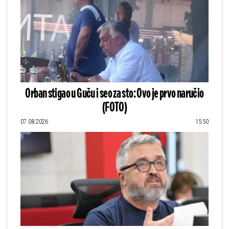
Orban stigao u Guču i seo za sto: Ovo je prvo naručio
(FOTO)
07.08.2026
15:50