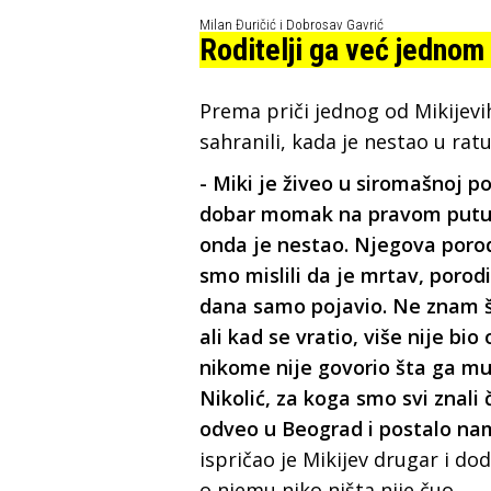
Milan Đuričić i Dobrosav Gavrić
Roditelji ga već jednom 
Prema priči jednog od Mikijevi
sahranili, kada je nestao u ratu
- Miki je živeo u siromašnoj po
dobar momak na pravom putu. P
onda je nestao. Njegova porodi
smo mislili da je mrtav, porod
dana samo pojavio. Ne znam š
ali kad se vratio, više nije bio
nikome nije govorio šta ga muč
Nikolić, za koga smo svi znali
odveo u Beograd i postalo nam 
ispričao je Mikijev drugar i do
o njemu niko ništa nije čuo.