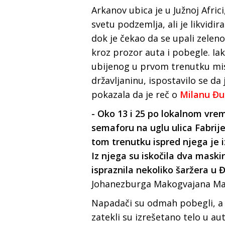
Arkanov ubica je u Južnoj Afric
svetu podzemlja, ali je likvidi
dok je čekao da se upali zeleno
kroz prozor auta i pobegle. Iak
ubijenog u prvom trenutku mis
državljaninu, ispostavilo se da
pokazala da je reč o
Milanu Đur
- Oko 13 i 25 po lokalnom vre
semaforu na uglu ulica Fabrije
tom trenutku ispred njega je i
Iz njega su iskočila dva mas
ispraznila nekoliko šaržera u Đ
Johanezburga Makogvajana Ma
Napadači su odmah pobegli, a p
zatekli su izrešetano telo u a