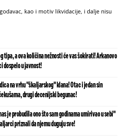
godavac, kao i motiv likvidacije, i dalje nisu
g tipa, a ova količina nežnosti će vas šokirati! Arkanovo
i dospelo u javnost!
ica na vrhu "škaljarskog" klana! Otac i jedan sin
ačekušama, drugi decenijski begunac!
nas je probudila ono što sam godinama umirivao u sebi"
ljarci priznali da njemu duguju sve!