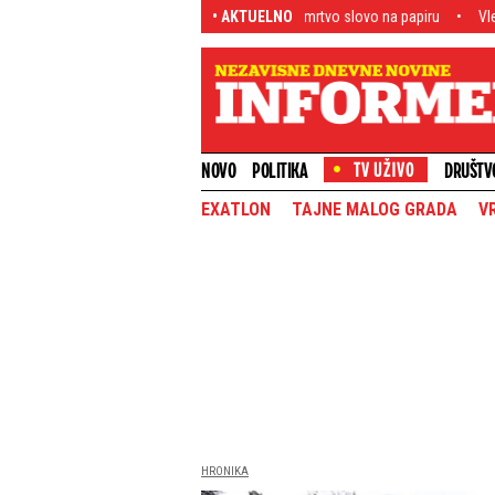
Kako je Balkanski pakt postao mrtvo slovo na papiru
• AKTUELNO
Vleobrt na relacij
NOVO
POLITIKA
DRUŠTV
EXATLON
TAJNE MALOG GRADA
V
HRONIKA