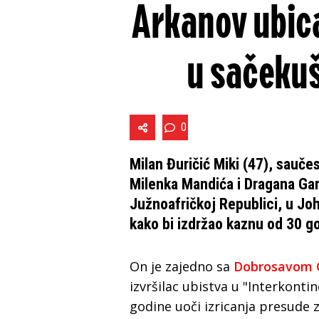
Arkanov ubica
u sačekuš
0
Milan Đuričić Miki (47), sauče
Milenka Mandića i Dragana Gari
Južnoafričkoj Republici, u Joh
kako bi izdržao kaznu od 30 go
On je zajedno sa
Dobrosavom 
izvršilac ubistva u "Interkont
godine uoči izricanja presude 