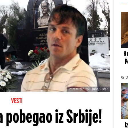
Kn
P
09.0
Printscreen You Tube/Rudar
VESTI
a pobegao iz Srbije!
I