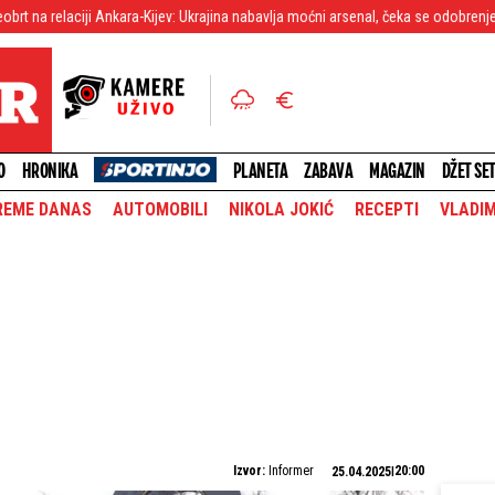
i Ankara-Kijev: Ukrajina nabavlja moćni arsenal, čeka se odobrenje SAD
Bebi
O
HRONIKA
PLANETA
ZABAVA
MAGAZIN
DŽET SE
REME DANAS
AUTOMOBILI
NIKOLA JOKIĆ
RECEPTI
VLADIM
Izvor:
Informer
20:00
25.04.2025