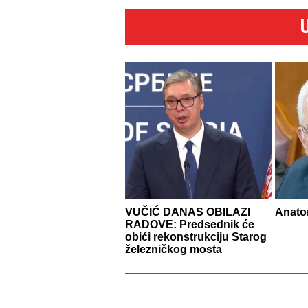
VUČIĆ DANAS OBILAZI
Anatom
RADOVE: Predsednik će
obići rekonstrukciju Starog
železničkog mosta