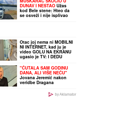
MUŠKARAC SKOČIO U
DUNAV I NESTAO
Užas
kod Bele stene: Hteo da
se osveži i nije isplivao
Otac joj nema ni MOBILNI
NI INTERNET, kad ju je
video GOLU NA EKRANU
ugasio je TV: I DEDU
šokirala, majka podržava
njenu karijeru! Ovo je
"ĆUTALA SAM GODINU
"obična" porodica
DANA, ALI VIŠE NEĆU"
NAJVEĆE UZDANICE
Jovana Jeremić nakon
HOLIVUDA
veridbe Dragana
Stankovića svima
ZAPUŠILA USTA: "Došlo
by Aklamator
je vreme! Niko me neće
iskoristiti"