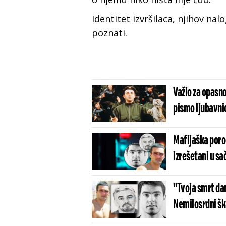
Identitet izvršilaca, njihov nalo
poznati.
Važio za opasno
pismo ljubavnic
Mafijaška porod
izrešetani u s
"Tvoja smrt da
Nemilosrdni ška