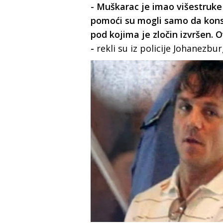
- Muškarac je imao višestruke 
pomoći su mogli samo da konst
pod kojima je zločin izvršen. 
-
rekli su iz policije Johanezbur