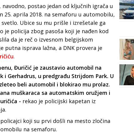
i, navodno, postao jedan od ključnih igrača u
ran 25. aprila 2018. na semaforu u automobilu,
 svetlo. Ubice su mu prišle i izrešetale ga
o je policija zbog pasoša koji je nađen kod
lila da je reč o izvesnom belgijskom
 je putna isprava lažna, a DNK provera je
ičiću
.
menu, Đuričić je zaustavio automobil na
k i Gerhadrus, u predgrađu Strijdom Park. U
zleteo beli automobil i blokirao mu prolaz.
kirana muškaraca sa automatskim oružjem i
uričića -
rekao je policijski kapetan iz
ja.
olicajci koji su prvi došli na mesto zločina
utomobilu na semaforu.