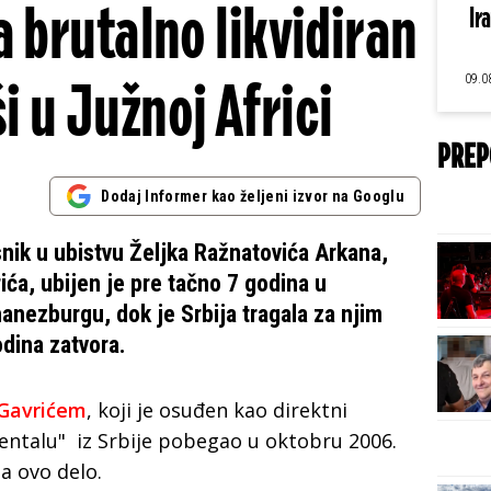
 brutalno likvidiran
Ir
09.0
i u Južnoj Africi
PREP
Dodaj Informer kao željeni izvor na Googlu
snik u ubistvu Željka Ražnatovića Arkana,
ća, ubijen je pre tačno 7 godina u
anezburgu, dok je Srbija tragala za njim
dina zatvora.
Gavrićem
, koji je osuđen kao direktni
inentalu" iz Srbije pobegao u oktobru 2006.
za ovo delo.