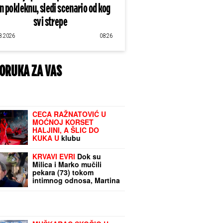
an pokleknu, sledi scenario od kog
svi strepe
8.2026
08:26
ORUKA ZA VAS
CECA RAŽNATOVIĆ U
MOĆNOJ KORSET
HALJINI, A ŠLIC DO
KUKA U
klubu
raspametila sve! Izula se,
pa PEVALA BOSA - Sve
KRVAVI EVRI
Dok su
se orilo (VIDEO)
Milica i Marko mučili
pekara (73) tokom
intimnog odnosa, Martina
(30) je u "puntu" radila
JEDNU stvar! (FOTO,
VIDEO)