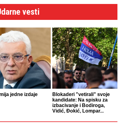
Udarne vesti
ija jedne izdaje
Blokaderi "vetirali" svoje
kandidate: Na spisku za
izbacivanje i Bodiroga,
Vidić, Đokić, Lompar...