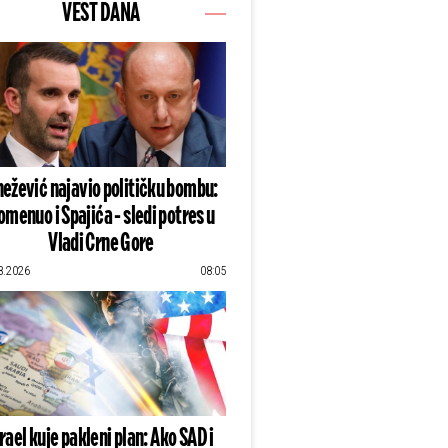
VEST DANA
ežević najavio političku bombu:
omenuo i Spajića - sledi potres u
Vladi Crne Gore
8.2026
08:05
zrael kuje pakleni plan: Ako SAD i