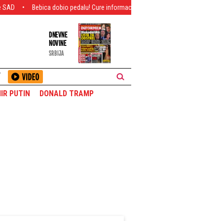
ca dobio pedalu! Cure informacije raskidu - Teodorina porodica odlučna u jedno
DNEVNE
NOVINE
SRBIJA
T
IR PUTIN
DONALD TRAMP