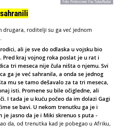
Foto: Printscreen You Tube/Rudar
sahranili
h drugara, roditelji su ga već jednom
.
rodici, ali je sve do odlaska u vojsku bio
red kraj vojnog roka poslat je u rat i
ca tri meseca nije čula ništa o njemu. Svi
ica ga je već sahranila, a onda se jednog
ta mu se tamo dešavalo za ta tri meseca,
 onaj isti. Promene su bile očigledne, ali
i. I tada je u kuću počeo da im dolazi Gagi
 čime se bavi. U nekom trenutku ga je i
je jasno da je i Miki skrenuo s puta -
dao da, od trenutka kad je pobegao u Afriku,