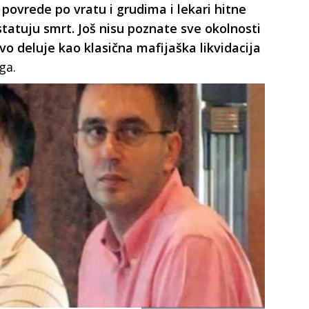
povrede po vratu i grudima i lekari hitne
atuju smrt. Još nisu poznate sve okolnosti
Ovo deluje kao klasična mafijaška likvidacija
ga.