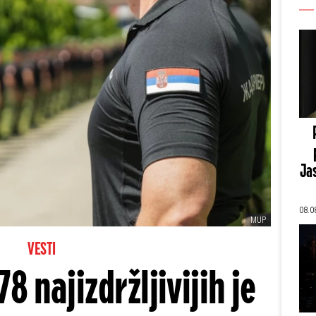
Jas
08.0
MUP
VESTI
8 najizdržljivijih je