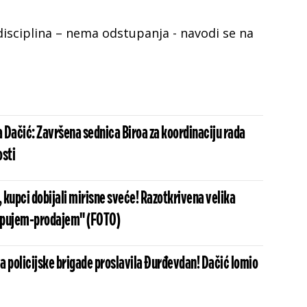
 disciplina – nema odstupanja - navodi se na
a Dačić: Završena sednica Biroa za koordinaciju rada
osti
kupci dobijali mirisne sveće! Razotkrivena velika
upujem-prodajem" (FOTO)
a policijske brigade proslavila Đurđevdan! Dačić lomio