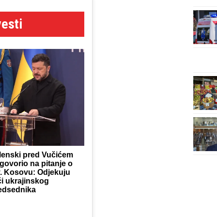
esti
lenski pred Vučićem
govorio na pitanje o
v. Kosovu: Odjekuju
či ukrajinskog
edsednika