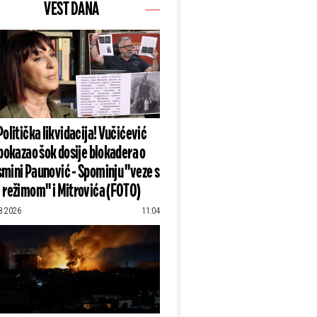
VEST DANA
Politička likvidacija! Vučićević
pokazao šok dosije blokadera o
mini Paunović - Spominju "veze s
režimom" i Mitrovića (FOTO)
8.2026
11:04