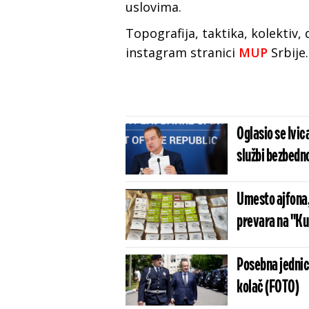
uslovima.
Topografija, taktika, kolektiv,
instagram stranici
MUP
Srbije.
Oglasio se Ivic
službi bezbedn
Umesto ajfona, 
prevara na "K
Posebna jednic
kolač (FOTO)