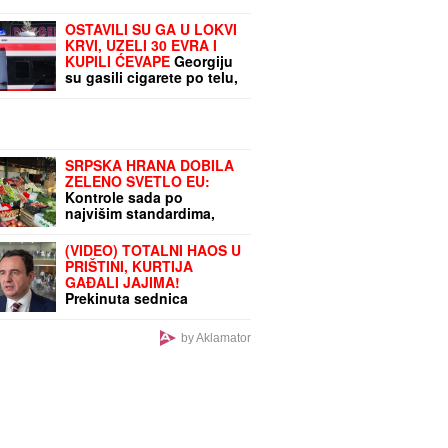
OSTAVILI SU GA U LOKVI
KRVI, UZELI 30 EVRA I
KUPILI ĆEVAPE
Georgiju
su gasili cigarete po telu,
crtali svastike i davili ga,
a evo kako su ga
MALOLETNICI namamili u
JEZIVU ZAMKU
SRPSKA HRANA DOBILA
ZELENO SVETLO EU:
Kontrole sada po
najvišim standardima,
potvrdila Evropska
komisija
(VIDEO) TOTALNI HAOS U
PRIŠTINI, KURTIJA
GAĐALI JAJIMA!
Prekinuta sednica
parlamenta, poslanici
ustali da ga brane
by Aklamator