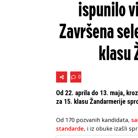
ispunilo 
Završena sele
klasu 
0
Od 22. aprila do 13. maja, kr
za 15. klasu Žandarmerije spr
Od 170 pozvanih kandidata,
sa
standarde
, i iz obuke izašli 