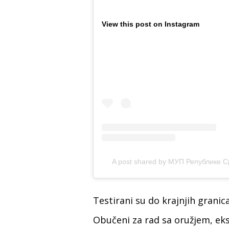
View this post on Instagram
A post shared by МУП Републике С
Testirani su do krajnjih granica –
Obučeni za rad sa oružjem, ek