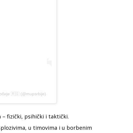
рбије 🇷🇸 (@mupsrbije)
 fizički, psihički i taktički.
splozivima, u timovima i u borbenim