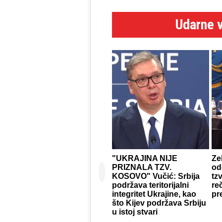
Udarne v
"UKRAJINA NIJE
Ze
PRIZNALA TZV.
od
KOSOVO" Vučić: Srbija
tz
podržava teritorijalni
re
integritet Ukrajine, kao
pr
što Kijev podržava Srbiju
u istoj stvari