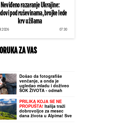
Neviđeno razaranje Ukrajine:
dovi pod ruševinama, brojke lede
krv u žilama
8.2026
07:30
ORUKA ZA VAS
Došao da fotografiše
venčanje, a onda je
ugledao mladu i doživeo
ŠOK ŽIVOTA - odmah
odbio da slika! Kada je
saznao KO JE ONA,
PRILIKA KOJA SE NE
nastao je opšti HAOS
PROPUŠTA!
Italija traži
dobrovoljce za mesec
dana života u Alpima! Sve
je plaćeno, a učesnike
čeka i novčana nagrada