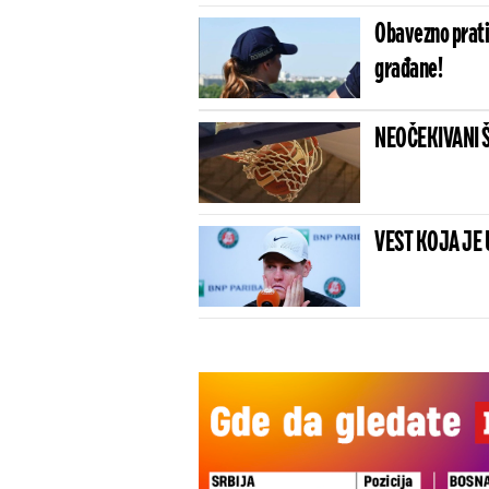
Obavezno prati
građane!
NEOČEKIVANI ŠOK
VEST KOJA JE 