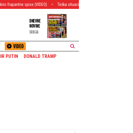
pise (VIDEO)
Teška situacija u Deliblatskoj peščari! Podignuta Super Puma, 
DNEVNE
NOVINE
SRBIJA
T
IR PUTIN
DONALD TRAMP