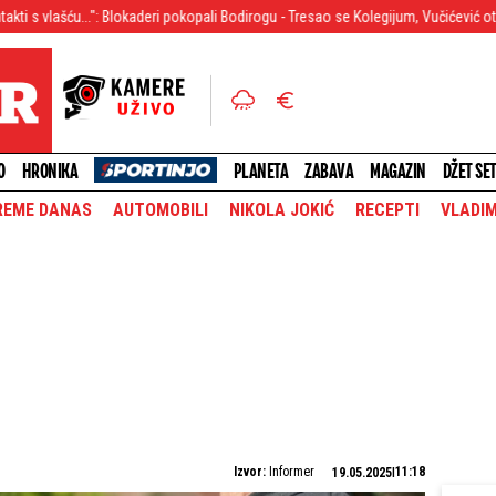
 Blokaderi pokopali Bodirogu - Tresao se Kolegijum, Vučićević otkrio frapantne s
O
HRONIKA
PLANETA
ZABAVA
MAGAZIN
DŽET SE
REME DANAS
AUTOMOBILI
NIKOLA JOKIĆ
RECEPTI
VLADIM
Izvor:
Informer
11:18
19.05.2025