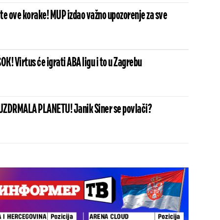
te ove korake! MUP izdao važno upozorenje za sve
! Virtus će igrati ABA ligu i to u Zagrebu
UZDRMALA PLANETU! Janik Siner se povlači?