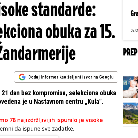
visoke standarde:
Gra
kciona obuka za 15.
08.0
Žandarmerije
PREP
Dodaj Informer kao željeni izvor na Googlu
oz 21 dan bez kompromisa, selekciona obuka
ovedena je u Nastavnom centru „Kula“.
mo 78 najizdržljivijih ispunilo je visoke
spremni da ispune sve zadatke.