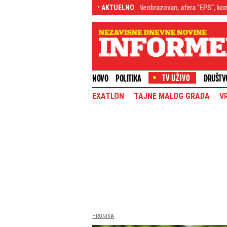
odbaci, razmahala se njom
"Neobrazovan, afera "EPS", kontakti s vlašću...":
• AKTUELNO
NOVO
POLITIKA
DRUŠTV
EXATLON
TAJNE MALOG GRADA
V
HRONIKA