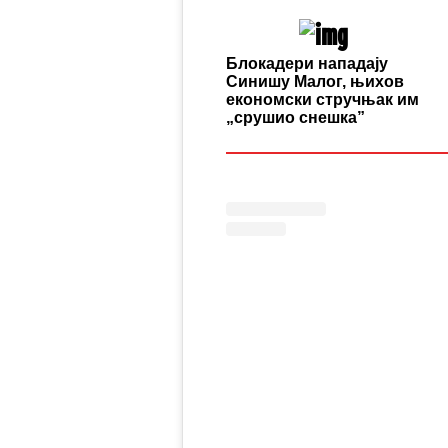
Блокадери нападају
Синишу Малог, њихов
економски стручњак им
„срушио снешка”