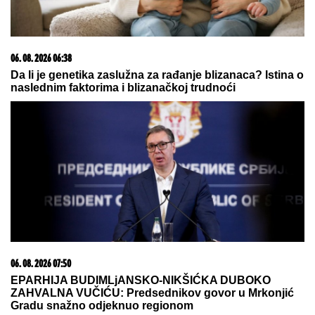
03. 08. 2026 13:23
Hibrid broj 1 koji osvaja Evropu, sada po specijalnoj
akcijskoj ceni od 19.990€ do 31.8.
06. 08. 2026 09:39
Marija (3) se igrala u dvorištu i samo je nestala: Posle