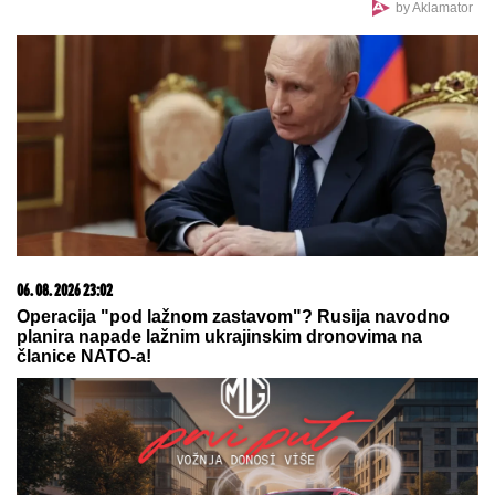
Ne možete ih prevariti! Ova 3 horoskopska znaka
vide sve što pokušavate da sakrijete, kao da čitaju
tuđe misli
"UZNEMIREN SAM, BRAT MI JE
OKRUŽEN POŽARIMA"
Darko
Tanasijević očajan zbog loše
situacije u Deliblatskoj peščari: "SVI