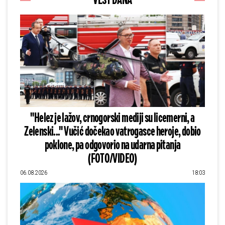
VEST DANA
"Helez je lažov, crnogorski mediji su licemerni, a
Zelenski..." Vučić dočekao vatrogasce heroje, dobio
poklone, pa odgovorio na udarna pitanja
(FOTO/VIDEO)
06.08.2026
18:03