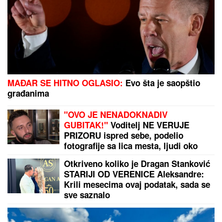
odluku: "Postao je agresivan"
(VIDEO) ŠOK OBRT NAKON BURNOG SUSRETA SA
MILICOM NA ADI BOJANI
Terza video Barbaru! Dva
puta pričali, a onda ga pozvala: "Upisaću se kao
otac"