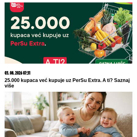
by Aklamator
06. 08. 2026 23:02
Operacija "pod lažnom zastavom"? Rusija navodno
planira napade lažnim ukrajinskim dronovima na
članice NATO-a!