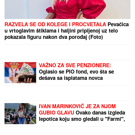
Veza sa pevačicom je ovog poznatog muškarca
odvela u propast: Bio najpoželjniji na estradi, pa se
odselio iz Srbije