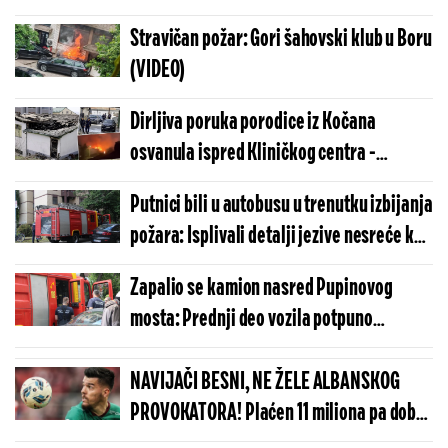
Stravičan požar: Gori šahovski klub u Boru
(VIDEO)
Dirljiva poruka porodice iz Kočana
osvanula ispred Kliničkog centra -
Naježićete se (FOTO)
Putnici bili u autobusu u trenutku izbijanja
požara: Isplivali detalji jezive nesreće kod
Ribara
Zapalio se kamion nasred Pupinovog
mosta: Prednji deo vozila potpuno
ugljenisan, saobraćaj obustavljen
NAVIJAČI BESNI, NE ŽELE ALBANSKOG
PROVOKATORA! Plaćen 11 miliona pa dobio
brutalnu poruku