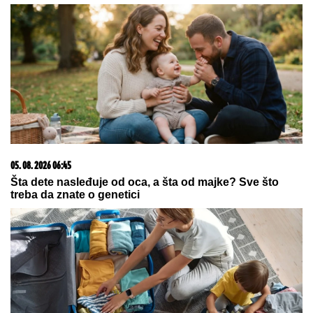
42 godine otac je pronašao, zanemeo je kada je saznao
gde je bila
23. 07. 2026 12:47
Letnje večeri u gradu više nisu rezervisane za vikend:
Zašto sve više ljudi bira večeru koja se spontano
pretvori u druženje