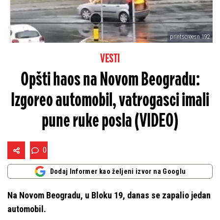
printscreesn 192
VESTI
Opšti haos na Novom Beogradu:
Izgoreo automobil, vatrogasci imali
pune ruke posla (VIDEO)
0
Dodaj Informer kao željeni izvor na Googlu
Na Novom Beogradu, u Bloku 19, danas se zapalio jedan
automobil.