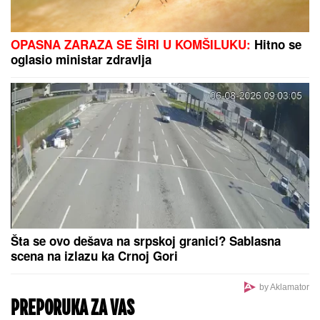
RAZVELA SE OD KOLEGE I PROCVETALA
Pevačica
u vrtoglavim štiklama i haljini pripijenoj uz telo
pokazala figuru nakon dva porođaj (Foto)
VAŽNO ZA SVE PENZIONERE: