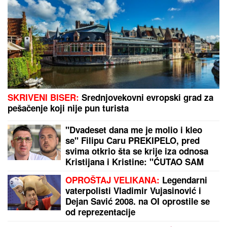
OPASNA ZARAZA SE ŠIRI U KOMŠILUKU:
Hitno se
oglasio ministar zdravlja
Šta se ovo dešava na srpskoj granici? Sablasna
scena na izlazu ka Crnoj Gori
by Aklamator
PREPORUKA ZA VAS