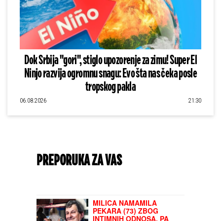
Dok Srbija "gori", stiglo upozorenje za zimu! Super El
Ninjo razvija ogromnu snagu: Evo šta nas čeka posle
tropskog pakla
06.08.2026
21:30
PREPORUKA ZA VAS