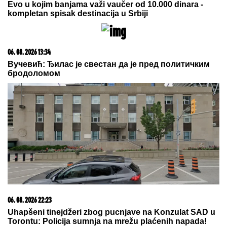
SKRIVENI BISER:
Srednjovekovni evropski grad za
pešačenje koji nije pun turista
"Dvadeset dana me je molio i kleo
se" Filipu Caru PREKIPELO, pred
svima otkrio šta se krije iza odnosa
Kristijana i Kristine: "ĆUTAO SAM
PET GODINA"
OPROŠTAJ VELIKANA:
Legendarni
vaterpolisti Vladimir Vujasinović i
Dejan Savić 2008. na OI oprostile se
od reprezentacije