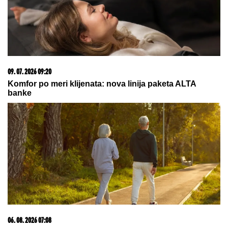
MAĐAR SE HITNO OGLASIO:
Evo šta je saopštio
građanima
"OVO JE NENADOKNADIV
GUBITAK!"
Voditelj NE VERUJE
PRIZORU ispred sebe, podelio
fotografije sa lica mesta, ljudi oko
njega u panici! (FOTO)
Otkriveno koliko je Dragan Stanković
STARIJI OD VERENICE Aleksandre:
Krili mesecima ovaj podatak, sada se
sve saznalo