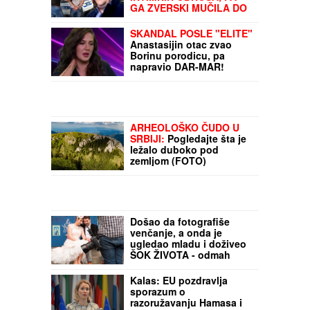
MILICA NAMAMILA
PEKARA (73) ZBOG
INTIMNIH ODNOSA, PA
GA ZVERSKI MUČILA DO
SMRTI!
Otkrivamo detalje
ubistva na Karaburmi koji
SKANDAL POSLE "ELITE"
LEDE KRV: Izdahnuo u
Anastasijin otac zvao
najgorim mukama dok su
Borinu porodicu, pa
ga osumnjičeni pljačkali
napravio DAR-MAR!
Tenzije eskalirale u
porodični rat, pa usledio
OBRT