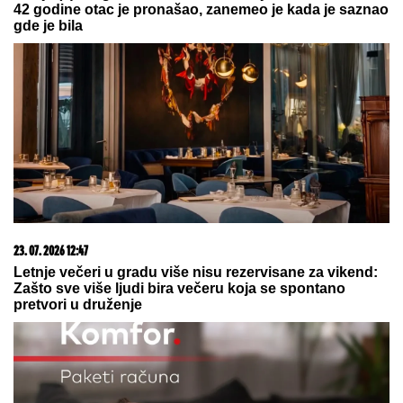
UZVRATILA Cakani na prozivke, pa progovorila o
dečku i šokirala komentarom o Seki Aleksić (VIDEO)
SRPSKOM REPREZENTATIVCU
DEMOLIRAN AUTO
Saša Lukić bio u
inostranstvu kada su mu polupana
stakla na skupocenom "bentliju"
Ilić posle Tobola: Izgledalo je dobro,
na momente i odlično, ali...