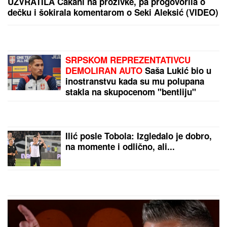
NOVA VAZDUŠNA STRATEGIJA
NATO-a: Ove tri
države udružile snage
"IMAO JE NAPADE, TREBALO SE
IZBORITI SA TIM"
Pevačica zbog
unuka sa autizmom otišla da živi na
selo, pa morala da donese najtežu