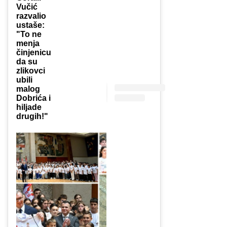
Vučić
razvalio
ustaše:
"To ne
menja
činjenicu
da su
zlikovci
ubili
malog
Dobrića i
hiljade
drugih!"