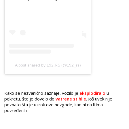
A post shared by 192.RS (@192_rs)
Kako se nezvanično saznaje, vozilo je
eksplodiralo
u
pokretu, što je dovelo do
vatrene stihije
. Još uvek nije
poznato šta je uzrok ove nezgode, kao ni da li ima
povređenih.