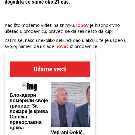
dogodila se sinoć oko 21 čas.
Kao što možemo videti na snimku,
lopov
je hladnokrvno
ušetao u prodavnicu, praveći se da želi nešto da kupi.
Zatim se, nakon nekoliko sekundi dao u akciju, te je uspeo u
svojoj nameri da ukrade
novac
iz prodavnice.
Udarne vesti
Блокадери
померили своје
границе: За
пожаре је крива
Српска
православна
црква
Vetirani Đokić,