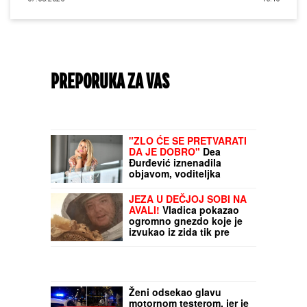
PREPORUKA ZA VAS
"ZLO ĆE SE PRETVARATI
DA JE DOBRO"
Dea
Đurđević iznenadila
objavom, voditeljka
podelila savet: "Kad god
vidiš zlo, veruj da je zlo"
JEZA U DEČJOJ SOBI NA
AVALI!
Vladica pokazao
ogromno gnezdo koje je
izvukao iz zida tik pre
KATASTROFE: "Samo što
se nisu izlegli"
(FOTO/VIDEO)
Ženi odsekao glavu
motornom testerom, jer je