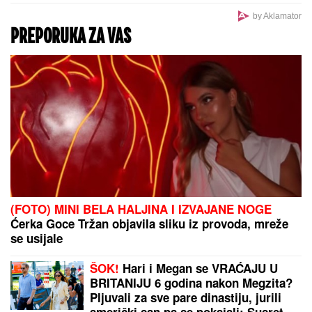
venčanje
by Aklamator
PREPORUKA ZA VAS
(FOTO) MINI BELA HALJINA I IZVAJANE NOGE
Ćerka Goce Tržan objavila sliku iz provoda, mreže
se usijale
ŠOK!
Hari i Megan se VRAĆAJU U
BRITANIJU 6 godina nakon Megzita?
Pljuvali za sve pare dinastiju, jurili