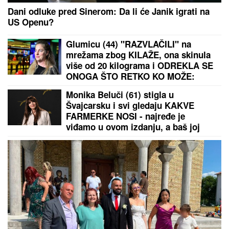
Dani odluke pred Sinerom: Da li će Janik igrati na
US Openu?
Glumicu (44) "RAZVLAČILI" na
mrežama zbog KILAŽE, ona skinula
više od 20 kilograma i ODREKLA SE
ONOGA ŠTO RETKO KO MOŽE:
"Mislili su da sam bolesna"
Monika Beluči (61) stigla u
Švajcarsku i svi gledaju KAKVE
FARMERKE NOSI - najređe je
viđamo u ovom izdanju, a baš joj
pristaje: Odabrala model koji
izdužuje figuru, a onda se vratila
prepoznatljivom stilu