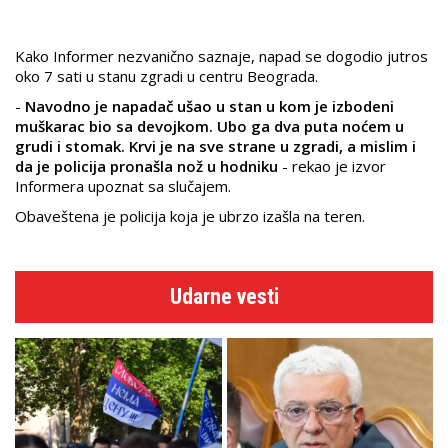
Kako Informer nezvanično saznaje, napad se dogodio jutros
oko 7 sati u stanu zgradi u centru Beograda.
-
Navodno je napadač ušao u stan u kom je izbodeni
muškarac bio sa devojkom. Ubo ga dva puta noćem u
grudi i stomak. Krvi je na sve strane u zgradi, a mislim i
da je policija pronašla nož u hodniku
- rekao je izvor
Informera upoznat sa slučajem.
Obaveštena je policija koja je ubrzo izašla na teren.
Udarne vesti