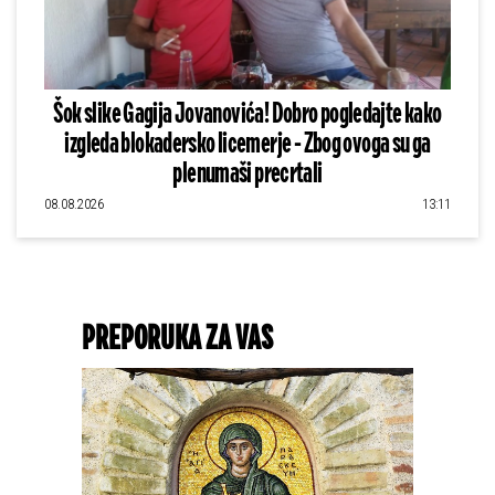
Šok slike Gagija Jovanovića! Dobro pogledajte kako
izgleda blokadersko licemerje - Zbog ovoga su ga
plenumaši precrtali
08.08.2026
13:11
PREPORUKA ZA VAS