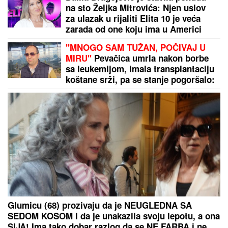
na sto Željka Mitrovića: Njen uslov
za ulazak u rijaliti Elita 10 je veća
zarada od one koju ima u Americi
"MNOGO SAM TUŽAN, POČIVAJ U
MIRU"
Pevačica umrla nakon borbe
sa leukemijom, imala transplantaciju
koštane srži, pa se stanje pogoršalo:
Emir Habibović se oprostio
Glumicu (68) prozivaju da je NEUGLEDNA SA
SEDOM KOSOM i da je unakazila svoju lepotu, a ona
SIJA! Ima tako dobar razlog da se NE FARBA i ne