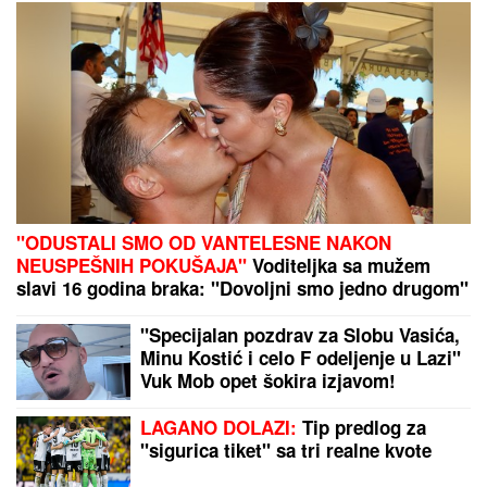
"ODUSTALI SMO OD VANTELESNE NAKON
NEUSPEŠNIH POKUŠAJA"
Voditeljka sa mužem
slavi 16 godina braka: "Dovoljni smo jedno drugom"
"Specijalan pozdrav za Slobu Vasića,
Minu Kostić i celo F odeljenje u Lazi"
Vuk Mob opet šokira izjavom!
LAGANO DOLAZI:
Tip predlog za
"sigurica tiket" sa tri realne kvote