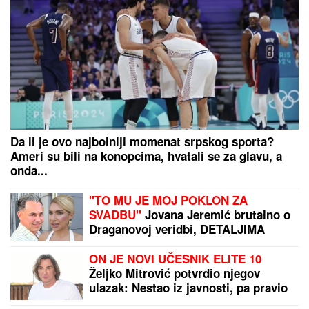
Da li je ovo najbolniji momenat srpskog sporta?
Ameri su bili na konopcima, hvatali se za glavu, a
onda...
"TO MU JE MOJ POKLON ZA
SVADBU"
Jovana Jeremić brutalno o
Draganovoj veridbi, DETALJIMA
VENČANJA SA TIGROM, žestoko
preti:"Nisam ušla u pekaru da
ON JE NOVI UČESNIK ELITE 10
pravim kiflice" (VIDEO)
Željko Mitrović potvrdio njegov
ulazak: Nestao iz javnosti, pa pravio
skandale i bio hapšen