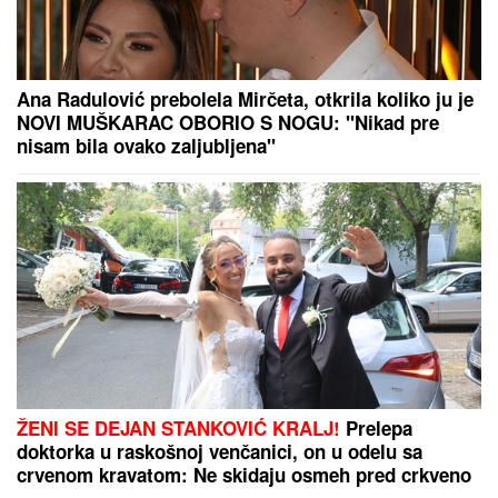
Ana Radulović prebolela Mirčeta, otkrila koliko ju je
NOVI MUŠKARAC OBORIO S NOGU: "Nikad pre
nisam bila ovako zaljubljena"
ŽENI SE DEJAN STANKOVIĆ KRALJ!
Prelepa
doktorka u raskošnoj venčanici, on u odelu sa
crvenom kravatom: Ne skidaju osmeh pred crkveno