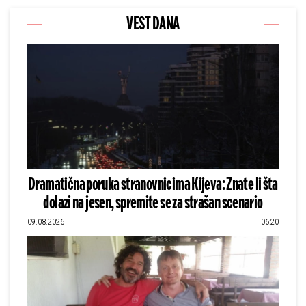
VEST DANA
Dramatična poruka stranovnicima Kijeva: Znate li šta
dolazi na jesen, spremite se za strašan scenario
09.08.2026
06:20