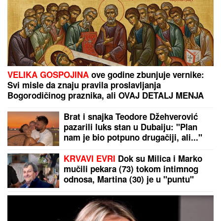
VELIKA GOSPOJINA
ove godine zbunjuje vernike:
Svi misle da znaju pravila proslavljanja
Bogorodičinog praznika, ali OVAJ DETALJ MENJA
SVE
Brat i snajka Teodore Džehverović
pazarili luks stan u Dubaiju: "Plan
nam je bio potpuno drugačiji, ali..."
KRVAVI EVRI
Dok su Milica i Marko
mučili pekara (73) tokom intimnog
odnosa, Martina (30) je u "puntu"
radila JEDNU stvar! (FOTO, VIDEO)