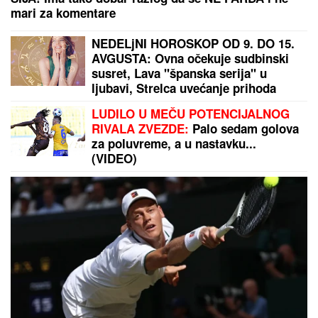
mari za komentare
NEDELjNI HOROSKOP OD 9. DO 15.
AVGUSTA: Ovna očekuje sudbinski
susret, Lava "španska serija" u
ljubavi, Strelca uvećanje prihoda
LUDILO U MEČU POTENCIJALNOG
RIVALA ZVEZDE:
Palo sedam golova
za poluvreme, a u nastavku...
(VIDEO)