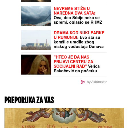
- Evo šta to donosi
vatrenim i vazdušnim
NEVREME STIŽE U
znacima
NAREDNA DVA SATA!
Ovaj deo Srbije neka se
spremi, oglasio se RHMZ
DRAMA KOD NUKLEARKE
U RUMUNIJI:
Evo šta su
komšije uradile zbog
niskog vodostaja Dunava
"HTEO JE DA NAS
PRIJAVI CENTRU ZA
SOCIJALNI RAD"
Verica
Rakočević na početku
karijere prošla kroz
pakao, ove reč i danas joj
by Aklamator
odzvanjaju u ušima:
"Oduzeće vam decu"
PREPORUKA ZA VAS