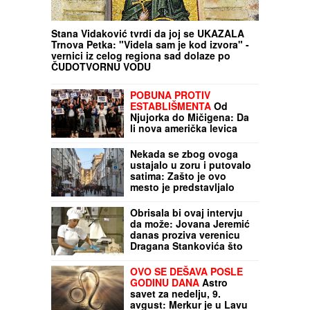
Stana Vidaković tvrdi da joj se UKAZALA
Trnova Petka: "Videla sam je kod izvora" -
vernici iz celog regiona sad dolaze po
ČUDOTVORNU VODU
POBUNA PROTIV
ESTABLIŠMENTA
Od
Njujorka do Mičigena: Da
li nova američka levica
preuzima Demokratsku
stranku?
Nekada se zbog ovoga
ustajalo u zoru i putovalo
satima: Zašto je ovo
mesto je predstavljalo
više od obične
destinacije za
Obrisala bi ovaj intervju
Jugoslovene
da može: Jovana Jeremić
danas proziva verenicu
Dragana Stankovića što
mesi kiflice i bureke, a
nekada je i ona radila
OVO SE DEŠAVA POSLE
isto!
GODINU DANA
Astro
savet za nedelju, 9.
avgust: Merkur je u Lavu