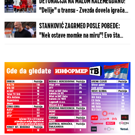
DETONACIJA NA MALOM KALEMEGDANU!
"Delije" u transu - Zvezda dovela igrača
Real Madrida!
STANKOVIĆ ZAGRMEO POSLE POBEDE:
"Nek ostave momke na miru"! Evo šta
kaže o isključenju golmana!