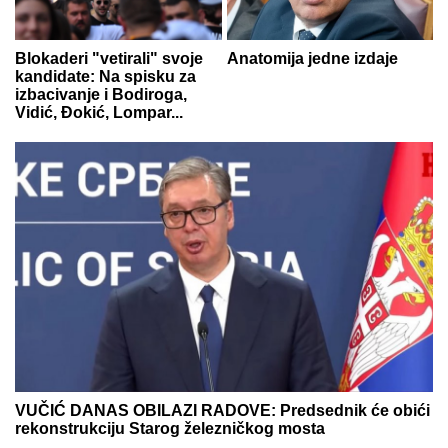
Blokaderi "vetirali" svoje
Anatomija jedne izdaje
kandidate: Na spisku za
izbacivanje i Bodiroga,
Vidić, Đokić, Lompar...
VUČIĆ DANAS OBILAZI RADOVE: Predsednik će obići
rekonstrukciju Starog železničkog mosta