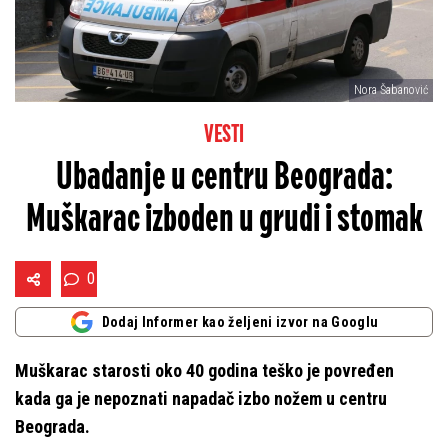
Nora Šabanović
VESTI
Ubadanje u centru Beograda:
Muškarac izboden u grudi i stomak
0
Dodaj Informer kao željeni izvor na Googlu
Muškarac starosti oko 40 godina teško je povređen
kada ga je nepoznati napadač izbo nožem u centru
Beograda.