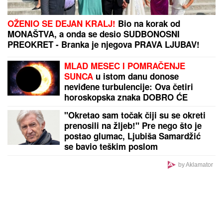
OŽENIO SE DEJAN KRALJ!
Bio na korak od
MONAŠTVA, a onda se desio SUDBONOSNI
PREOKRET - Branka je njegova PRAVA LJUBAV!
MLAD MESEC I POMRAČENJE
SUNCA
u istom danu donose
neviđene turbulencije: Ova četiri
horoskopska znaka DOBRO ĆE
UPAMTITI 12. avgust - od tad im se
"Okretao sam točak čiji su se okreti
ŽIVOT MENJA NAGLAVAČKE
prenosili na žljeb!" Pre nego što je
postao glumac, Ljubiša Samardžić
se bavio teškim poslom
by Aklamator