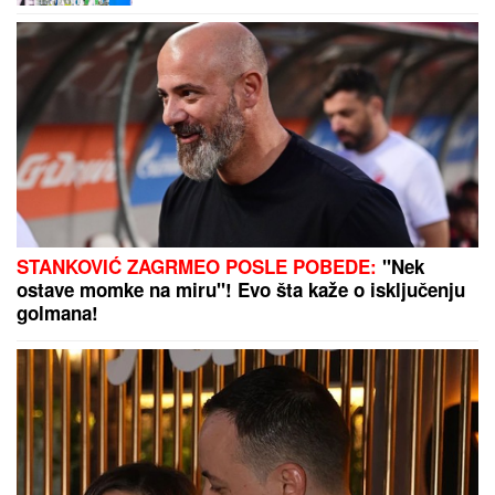
STANKOVIĆ ZAGRMEO POSLE POBEDE:
"Nek
ostave momke na miru"! Evo šta kaže o isključenju
golmana!