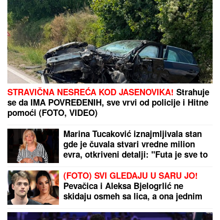
STRAVIČNA NESREĆA KOD JASENOVIKA!
Strahuje
se da IMA POVREĐENIH, sve vrvi od policije i Hitne
pomoći (FOTO, VIDEO)
Marina Tucaković iznajmljivala stan
gde je čuvala stvari vredne milion
evra, otkriveni detalji: "Futa je sve to
stavio u crne kese"
(FOTO) SVI GLEDAJU U SARU JO!
Pevačica i Aleksa Bjelogrlić ne
skidaju osmeh sa lica, a ona jednim
potezom OČARALA SVE