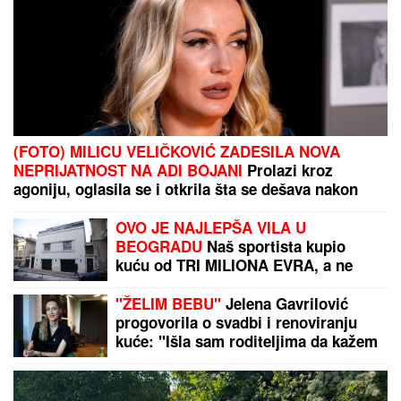
(FOTO) MILICU VELIČKOVIĆ ZADESILA NOVA
NEPRIJATNOST NA ADI BOJANI
Prolazi kroz
agoniju, oglasila se i otkrila šta se dešava nakon
haosa sa Terzom
OVO JE NAJLEPŠA VILA U
BEOGRADU
Naš sportista kupio
kuću od TRI MILIONA EVRA, a ne
živi u Srbiji: Ima privatan bazen i
fitnes salu
"ŽELIM BEBU"
Jelena Gavrilović
progovorila o svadbi i renoviranju
kuće: "Išla sam roditeljima da kažem
da odustajem"