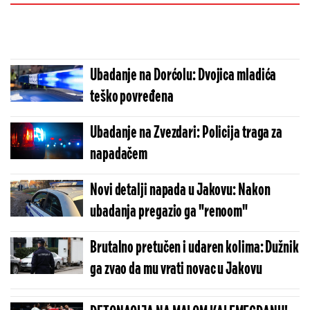
Ubadanje na Dorćolu: Dvojica mladića
teško povređena
Ubadanje na Zvezdari: Policija traga za
napadačem
Novi detalji napada u Jakovu: Nakon
ubadanja pregazio ga "renoom"
Brutalno pretučen i udaren kolima: Dužnik
ga zvao da mu vrati novac u Jakovu