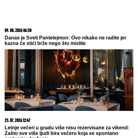
09. 08. 2026 06:30
Danas je Sveti Pantelejmon: Ovo nikako ne radite jer
kazna će stići brže nego što mislite
23. 07. 2026 12:47
Letnje večeri u gradu više nisu rezervisane za vikend:
Zašto sve više ljudi bira večeru koja se spontano