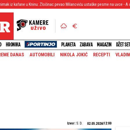
 Kninu: Zločinac pevao Milanoviću ustaške pesme na uvce - A onda... (VIDEO)
O
HRONIKA
PLANETA
ZABAVA
MAGAZIN
DŽET SE
REME DANAS
AUTOMOBILI
NIKOLA JOKIĆ
RECEPTI
VLADIM
Izvor:
S. D.
12:00
02.05.2026