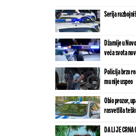
Serija razbojni
Džamije u Novo
veća svota nov
Policija brzo 
mu nije uspeo
Obio prozor, up
rasvetlila tešku
DA LI JE CRNA