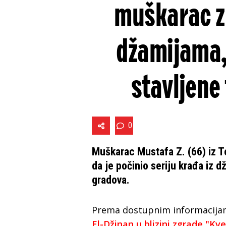
muškarac zb
džamijama, 
stavljene
0
Muškarac Mustafa Z. (66) iz 
da je počinio seriju krađa iz d
gradova.
Prema dostupnim informacijam
El-Džinan u blizini zgrade "K