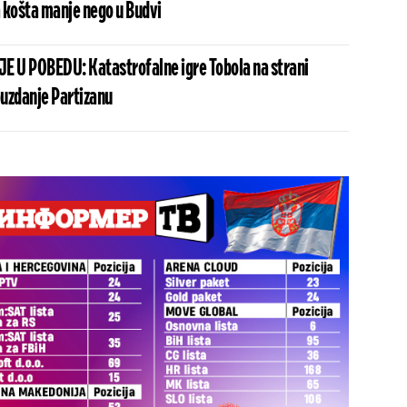
 košta manje nego u Budvi
 U POBEDU: Katastrofalne igre Tobola na strani
uzdanje Partizanu