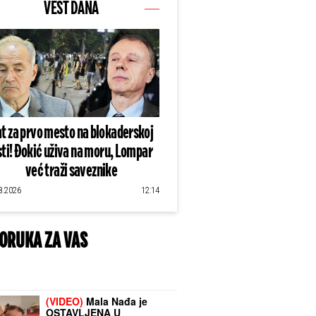
VEST DANA
t za prvo mesto na blokaderskoj
sti! Đokić uživa na moru, Lompar
već traži saveznike
8.2026
12:14
ORUKA ZA VAS
(VIDEO)
Mala Nađa je
OSTAVLJENA U