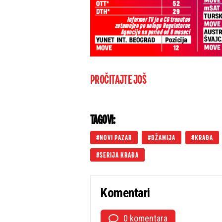
PROČITAJTE JOŠ
TAGOVI:
NOVI PAZAR
DŽAMIJA
KRAĐA
SERIJA KRAĐA
Komentari
0 komentara