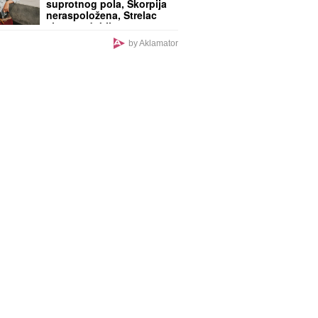
suprotnog pola, Škorpija
neraspoložena, Strelac
sigurno dobija novac
by Aklamator