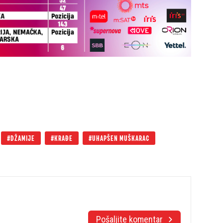
DŽAMIJE
KRAĐE
UHAPŠEN MUŠKARAC
Pošaljite komentar