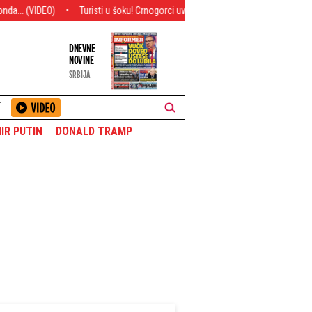
Turisti u šoku! Crnogorci uveli rigorozna pravila! Ako ovo uradite, kazna i 
DNEVNE
NOVINE
SRBIJA
T
IR PUTIN
DONALD TRAMP