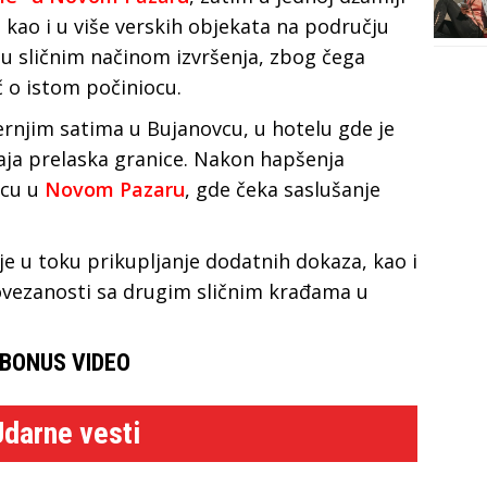
 kao i u više verskih objekata na području
 su sličnim načinom izvršenja, zbog čega
č o istom počiniocu.
rnjim satima u Bujanovcu, u hotelu gde je
aja prelaska granice. Nakon hapšenja
icu u
Novom Pazaru
, gde čeka saslušanje
je u toku prikupljanje dodatnih dokaza, kao i
vezanosti sa drugim sličnim krađama u
BONUS VIDEO
Udarne vesti