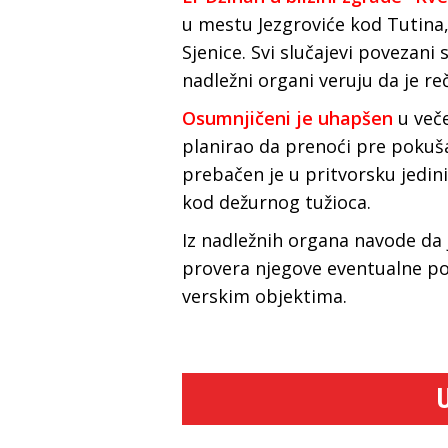
u mestu Jezgroviće kod Tutina,
Sjenice. Svi slučajevi povezani
nadležni organi veruju da je re
Osumnjičeni je uhapšen
u veče
planirao da prenoći pre pokuš
prebačen je u pritvorsku jedin
kod dežurnog tužioca.
Iz nadležnih organa navode da 
provera njegove eventualne po
verskim objektima.