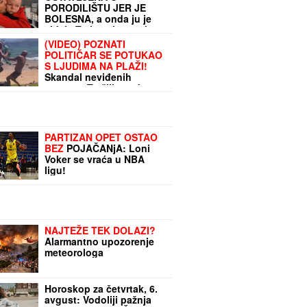
PORODILIŠTU JER JE
BOLESNA, a onda ju je
videla Tatjana i postala
njena mama! Priča o
(VIDEO) POZNATI
devojčici-leptiru, njenoj
POLITIČAR SE POTUKAO
dobroj vili i neizmernoj
S LJUDIMA NA PLAŽI!
dobroti i ljubavi
Skandal neviđenih
razmera: Tražili mu da
smanji muziku, on pretio
da će PUCATI U ŽENU,
udarali se i STOLICAMA
PARTIZAN OPET OSTAO
BEZ
POJAČANjA: Loni
Voker se vraća u NBA
ligu!
NAJTEŽE TEK DOLAZI?
Alarmantno upozorenje
meteorologa
Horoskop za četvrtak, 6.
avgust: Vodoliji pažnja