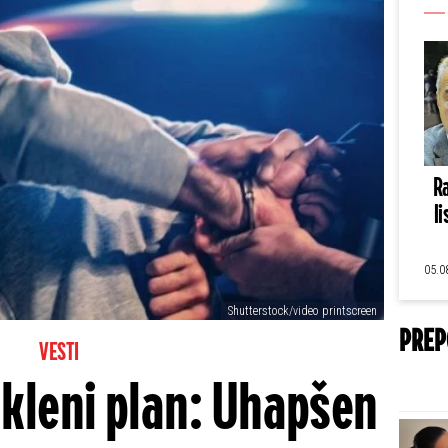
Ra
li
05.0
Shutterstock/video printscreen
PREP
VESTI
kleni plan: Uhapšen