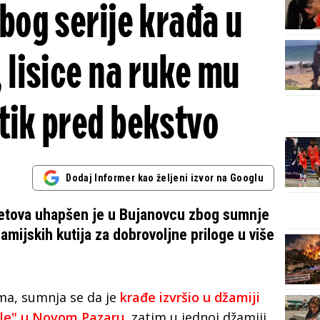
og serije krađa u
lisice na ruke mu
 tik pred bekstvo
Dodaj Informer kao željeni izvor na Googlu
Tetova uhapšen je u Bujanovcu zbog sumnje
žamijskih kutija za dobrovoljne priloge u više
a, sumnja se da je
krađe izvršio u džamiji
vele" u Novom Pazaru
, zatim u jednoj džamiji