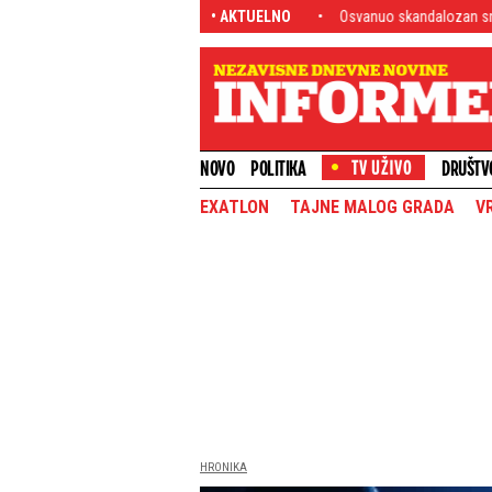
ednom forom zapečatio sebi sudbinu
• AKTUELNO
Osvanuo skandalozan snimak iz kafane u
NOVO
POLITIKA
DRUŠTV
EXATLON
TAJNE MALOG GRADA
V
HRONIKA