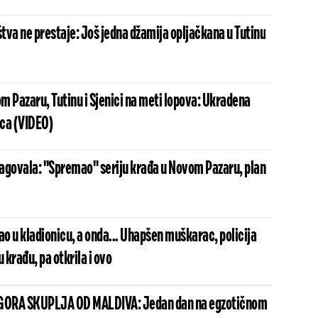
štva ne prestaje: Još jedna džamija opljačkana u Tutinu
m Pazaru, Tutinu i Sjenici na meti lopova: Ukradena
ca (VIDEO)
reagovala: "Spremao" seriju krađa u Novom Pazaru, plan
ao u kladionicu, a onda... Uhapšen muškarac, policija
 krađu, pa otkrila i ovo
 GORA SKUPLJA OD MALDIVA: Jedan dan na egzotičnom