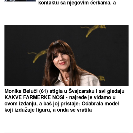
kontaktu sa njegovim ćerkama, a
jedan detalj svi komentarišu
Monika Beluči (61) stigla u Švajcarsku i svi gledaju
KAKVE FARMERKE NOSI - najređe je viđamo u
ovom izdanju, a baš joj pristaje: Odabrala model
koji izdužuje figuru, a onda se vratila
prepoznatljivom stilu