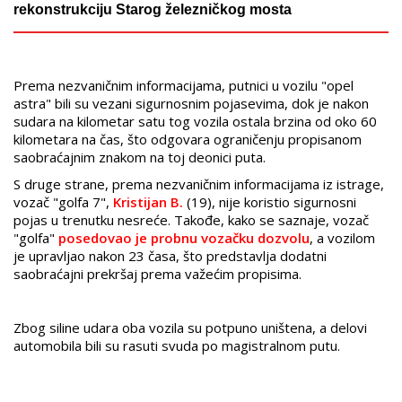
rekonstrukciju Starog železničkog mosta
Prema nezvaničnim informacijama, putnici u vozilu "opel
astra" bili su vezani sigurnosnim pojasevima, dok je nakon
sudara na kilometar satu tog vozila ostala brzina od oko 60
kilometara na čas, što odgovara ograničenju propisanom
saobraćajnim znakom na toj deonici puta.
S druge strane, prema nezvaničnim informacijama iz istrage,
vozač "golfa 7",
Kristijan B.
(19), nije koristio sigurnosni
pojas u trenutku nesreće. Takođe, kako se saznaje, vozač
"golfa"
posedovao je probnu vozačku dozvolu
, a vozilom
je upravljao nakon 23 časa, što predstavlja dodatni
saobraćajni prekršaj prema važećim propisima.
Zbog siline udara oba vozila su potpuno uništena, a delovi
automobila bili su rasuti svuda po magistralnom putu.