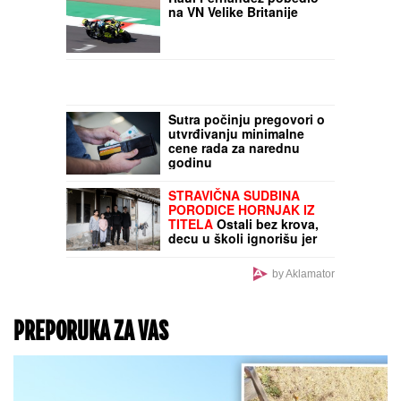
na VN Velike Britanije
Sutra počinju pregovori o
utvrđivanju minimalne
cene rada za narednu
godinu
STRAVIČNA SUDBINA
PORODICE HORNJAK IZ
TITELA
Ostali bez krova,
decu u školi ignorišu jer
su siromašna, nemaju ni
tekuću vodu, a ovo im je
by Aklamator
POSLEDNJA NADA
PREPORUKA ZA VAS