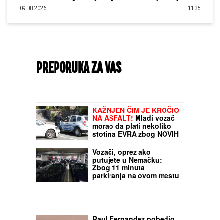
09.08.2026
11:35
PREPORUKA ZA VAS
KAŽNJEN ČIM JE KROČIO
NA ASFALT!
Mladi vozač
morao da plati nekoliko
stotina EVRA zbog NOVIH
PRAVILA u Crnoj Gori
Vozači, oprez ako
putujete u Nemačku:
Zbog 11 minuta
parkiranja na ovom mestu
- kazna od gotovo 173
evra
Raul Fernandez pobedio