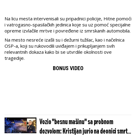
Na licu mesta intervenisali su pripadnici policije, Hitne pomoći
i vatrogasno-spasilačkih jedinica koje su uz pomoć specijalne
opreme izvlačile mrtve i povređene iz smrskanih automobila.
Na mesto nesreće izašli su i dežurni tužilac, kao i načelnica
OSP-a, koji su rukovodili uviđajem i prikupljanjem svih
relevantnih dokaza kako bi se utvrdile okolnosti ove
tragedije.
BONUS VIDEO
Vozio "besnu mašinu" sa probnom
dozvolom: Kristijan jurio na deonici smrti i