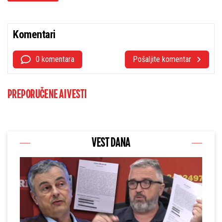
Komentari
0 komentara
Pošaljite komentar
PREPORUČENE AI VESTI
VEST DANA