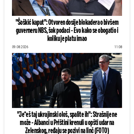
"Šoškić kaput": Otvoren dosije blokadera o bivšem
guverneru NBS, šok podaci - Evo kako se obogatio i
koliku je platu imao
09.08.2026
11:08
"Je*eš taj ukrajinski ološ, spalite ih": Strašnije ne
može - Albanci u Prištini krenuli u opšti udar na
Zelenskog, ređaju se pozivi na linč (FOTO)