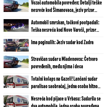
Vozač automobila povređen: Detalji teške
lim da izvuku preživele (FOTO)
nesreće kod Šimanovaca, jeziv prizor
nakon direktnog sudara kamiona i "bmw-
Automobil smrskan, točkovi pootpadali:
a"
Teška nesreća kod Nove Varoši, prizor
nakon sudara je jeziv (FOTO)
Ima poginulih: Jeziv sudar kod Zadra
Stravičan sudar u Mladenovcu: Četvoro
povređenih, među njima i deca
Totalni kolaps na Gazeli! Lančani sudar
paralisao saobraćaj, jedna osoba hitno
prebačena u Urgentni centar
Nesreća kod pijace u Vrbasu: Sudarila se
dva automobila, jedna osoba povređena