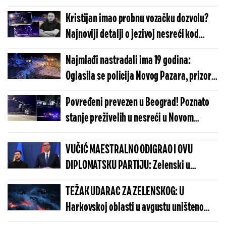
izazvao tragediju (FOTO/VIDEO)
Kristijan imao probnu vozačku dozvolu?
Najnoviji detalji o jezivoj nesreći kod
Novog Pazara (FOTO/VIDEO)
Najmlađi nastradali ima 19 godina:
Oglasila se policija Novog Pazara, prizor
nakon stravične nesreće ledi krv
Povređeni prevezen u Beograd! Poznato
(FOTO/VIDEO)
stanje preživelih u nesreći u Novom
Pazaru (FOTO/VIDEO)
VUČIĆ MAESTRALNO ODIGRAO I OVU
DIPLOMATSKU PARTIJU: Zelenski u
Beogradu potvrdio - Kosovo je Srbija
TEŽAK UDARAC ZA ZELENSKOG: U
Harkovskoj oblasti u avgustu uništeno
više od 100 „baba jaga“