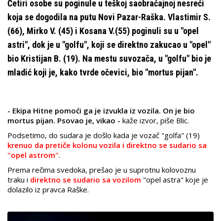
Četiri osobe su poginule u teškoj saobraćajnoj nesreći
koja se dogodila na putu Novi Pazar-Raška. Vlastimir S.
(66), Mirko V. (45) i Kosana V.(55) poginuli su u "opel
astri", dok je u "golfu", koji se direktno zakucao u "opel"
bio Kristijan B. (19). Na mestu suvozača, u "golfu" bio je
mladić koji je, kako tvrde očevici, bio "mortus pijan".
- Ekipa Hitne pomoći ga je izvukla iz vozila. On je bio
mortus pijan. Psovao je, vikao -
kaže izvor, piše Blic.
Podsetimo, do sudara je došlo kada je vozač "golfa" (19)
krenuo da pretiče kolonu vozila i direktno se sudario sa
"opel astrom"
.
Prema rečima svedoka, prešao je u suprotnu kolovoznu
traku i
direktno se sudario sa vozilom
"opel astra" koje je
dolazilo iz pravca Raške.