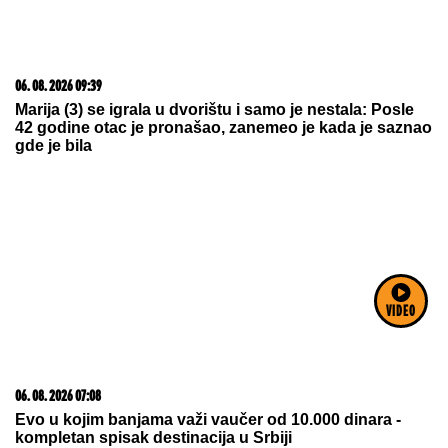
06. 08. 2026 09:39
Marija (3) se igrala u dvorištu i samo je nestala: Posle
42 godine otac je pronašao, zanemeo je kada je saznao
gde je bila
VIDEO
06. 08. 2026 07:08
Evo u kojim banjama važi vaučer od 10.000 dinara -
kompletan spisak destinacija u Srbiji