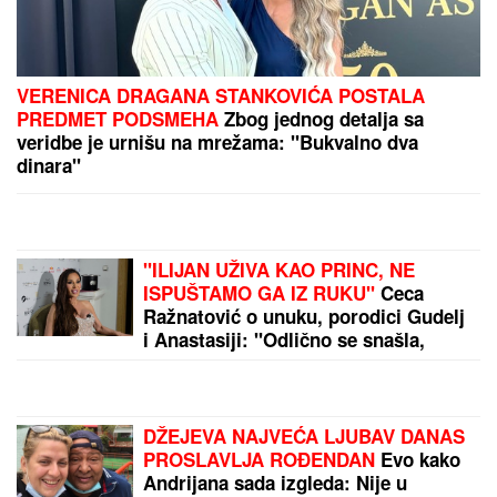
VERENICA DRAGANA STANKOVIĆA POSTALA
PREDMET PODSMEHA
Zbog jednog detalja sa
veridbe je urnišu na mrežama: "Bukvalno dva
dinara"
"ILIJAN UŽIVA KAO PRINC, NE
ISPUŠTAMO GA IZ RUKU"
Ceca
Ražnatović o unuku, porodici Gudelj
i Anastasiji: "Odlično se snašla,
nisam je savetovala", spomenula i
novi album posle 10 godina
DŽEJEVA NAJVEĆA LJUBAV DANAS
PROSLAVLJA ROĐENDAN
Evo kako
Andrijana sada izgleda: Nije u