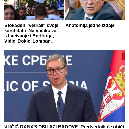
Blokaderi "vetirali" svoje
Anatomija jedne izdaje
kandidate: Na spisku za
izbacivanje i Bodiroga,
Vidić, Đokić, Lompar...
VUČIĆ DANAS OBILAZI RADOVE: Predsednik će obići