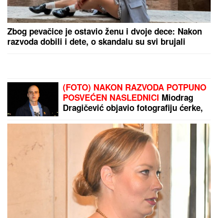
Zbog pevačice je ostavio ženu i dvoje dece: Nakon
razvoda dobili i dete, o skandalu su svi brujali
(FOTO) NAKON RAZVODA POTPUNO
POSVEĆEN NASLEDNICI
Miodrag
Dragičević objavio fotografiju ćerke,
Vasilija je mamina slika i prilika