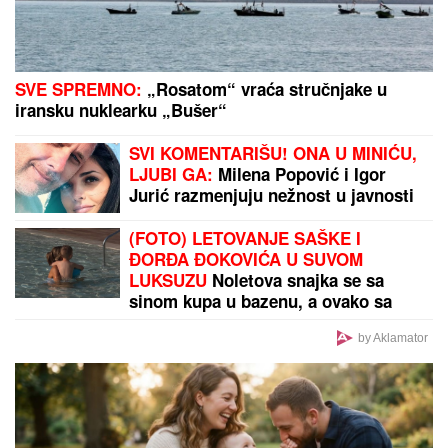
SVE SPREMNO:
„Rosatom“ vraća stručnjake u
iransku nuklearku „Bušer“
SVI KOMENTARIŠU! ONA U MINIĆU,
LJUBI GA:
Milena Popović i Igor
Jurić razmenjuju nežnost u javnosti
(FOTO) LETOVANJE SAŠKE I
ĐORĐA ĐOKOVIĆA U SUVOM
LUKSUZU
Noletova snajka se sa
sinom kupa u bazenu, a ovako sa
mužem provodi vreme na jahti
by Aklamator