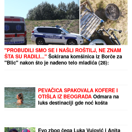
"PROBUDILI SMO SE I NAŠLI ROŠTILJ, NE ZNAM
ŠTA SU RADILI..."
Šokirana komšinica iz Borče za
"Blic" nakon što je nađeno telo mladića (28):
Potresni prizori sa lica mesta (FOTO, VIDEO)
PEVAČICA SPAKOVALA KOFERE I
OTIŠLA IZ BEOGRADA
Odmara na
luks destinaciji gde noć košta
papreno: "Sa 34 godine zavolela
pesak"
Evo zbog čega Luka Vujović i Anita