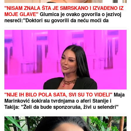
"NISAM ZNALA ŠTA JE SMRSKANO I IZVAĐENO IZ
MOJE GLAVE"
Glumica je ovako govorila o jezivoj
nesreći:"Doktori su govorili da neću moći da
govorim"
"NIJE IH BILO POLA SATA, SVI SU TO VIDELI"
Maja
Marinković šokirala tvrdnjama o aferi Stanije i
Takija: "Želi da bude sponzoruša, živi u selendri"