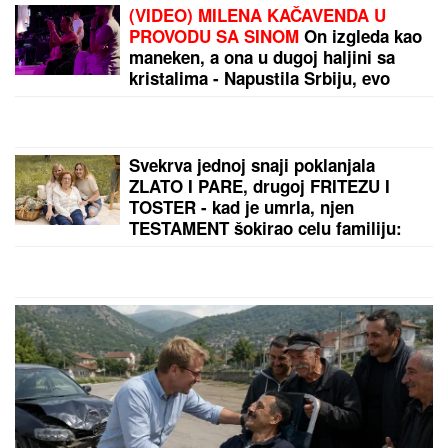
(VIDEO) MILENA KAČAVENDA U
PROVODU SA SINOM
On izgleda kao
maneken, a ona u dugoj haljini sa
kristalima - Napustila Srbiju, evo
kako provodi vreme po izlasku iz
"Elite 9"
Svekrva jednoj snaji poklanjala
ZLATO I PARE, drugoj FRITEZU I
TOSTER - kad je umrla, njen
TESTAMENT šokirao celu familiju:
"Čista joj kuću, kuvala za nju, u
svemu joj pomagala"