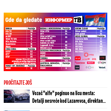
PROČITAJTE JOŠ
Vozač "alfe" poginuo na licu mesta:
Detalji nesreće kod Lazarevca, direktan
sudar dva automobila, vatrogasci sekli