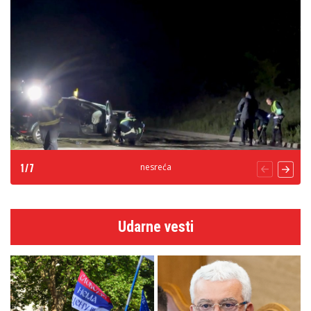
nesreća
1
/
7
Udarne vesti