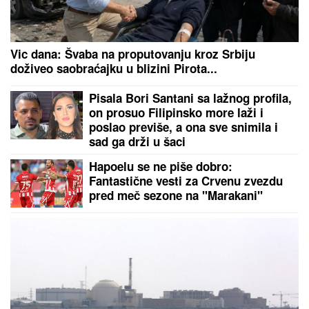
Vic dana: Švaba na proputovanju kroz Srbiju
doživeo saobraćajku u blizini Pirota...
Pisala Bori Santani sa lažnog profila,
on prosuo Filipinsko more laži i
poslao previše, a ona sve snimila i
sad ga drži u šaci
Hapoelu se ne piše dobro:
Fantastične vesti za Crvenu zvezdu
pred meč sezone na "Marakani"