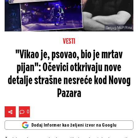
Tanjug/MUP/Rina
VESTI
"Vikao je, psovao, bio je mrtav
pijan": Očevici otkrivaju nove
detalje strašne nesreće kod Novog
Pazara
0
Dodaj Informer kao željeni izvor na Googlu