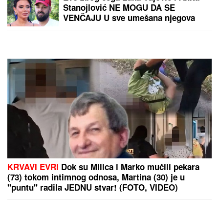
Stanojlović NE MOGU DA SE
VENČAJU U sve umešana njegova
bivša žena: "Mora da dođe u
Beograd"
KRVAVI EVRI
Dok su Milica i Marko mučili pekara
(73) tokom intimnog odnosa, Martina (30) je u
"puntu" radila JEDNU stvar! (FOTO, VIDEO)