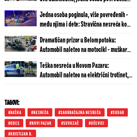
(FOTO)
Jedna osoba poginula, više povređenih -
među njima i dete: Stravična nesreća kod
Lazarevca (FOTO)
Dramatičan prizor u Belom potoku:
Automobil naleteo na motocikl - muškarac
sa teškim povredama prevezen u Urgentni
Teška nesreća u Novom Pazaru:
Automobil naleteo na električni trotinet,
Hitna dojurila na lice mesta
TAGOVI:
RAŠKA
NESREĆA
SAOBRAĆAJNA NESREĆA
SUDAR
UDES
NOVI PAZAR
SUVOZAČ
OČEVICI
KRISTIJAN B.