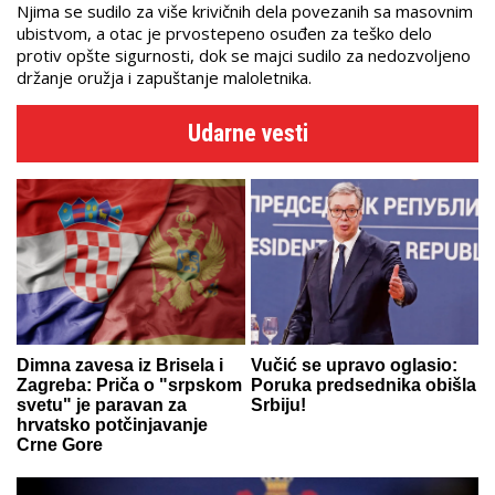
Njima se sudilo za više krivičnih dela povezanih sa masovnim
ubistvom, a otac je prvostepeno osuđen za teško delo
protiv opšte sigurnosti, dok se majci sudilo za nedozvoljeno
držanje oružja i zapuštanje maloletnika.
Udarne vesti
Dimna zavesa iz Brisela i
Vučić se upravo oglasio:
Zagreba: Priča o "srpskom
Poruka predsednika obišla
svetu" je paravan za
Srbiju!
hrvatsko potčinjavanje
Crne Gore