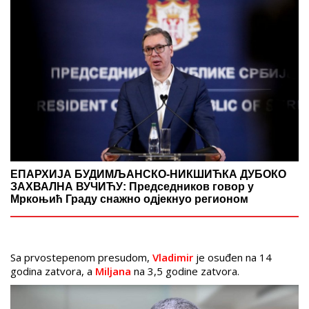
ЕПАРХИЈА БУДИМЉАНСКО-НИКШИЋКА ДУБОКО
ЗАХВАЛНА ВУЧИЋУ: Председников говор у
Мркоњић Граду снажно одјекнуо регионом
Sa prvostepenom presudom,
Vladimir
je osuđen na 14
godina zatvora, a
Miljana
na 3,5 godine zatvora.