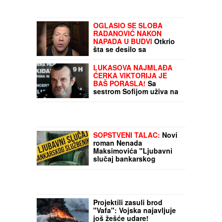
OGLASIO SE SLOBA
RADANOVIĆ NAKON
NAPADA U BUDVI
Otkrio
šta se desilo sa
taksistom: "Možda ima
neke probleme"
LUKASOVA NAJMLAĐA
ĆERKA VIKTORIJA JE
BAŠ PORASLA!
Sa
sestrom Sofijom uživa na
moru: Ponosna mama
Sonja pokazala fotke,