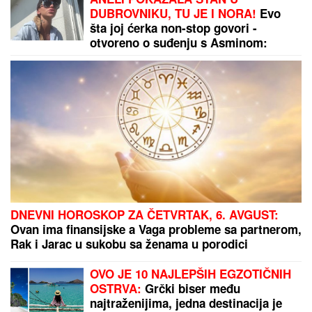
DO OSTROGA PREKO SOLARNIH
PANELA?!
Izdata građevinska
dozvola za elektranu "Bogetići"
Trik da lakše zaspite po vrućinama:
Tuširanje ledenom vodom pred
spavanje nije rešenje