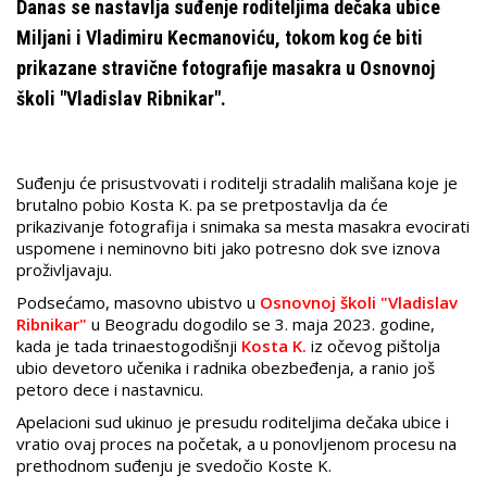
Danas se nastavlja suđenje roditeljima dečaka ubice
Miljani i Vladimiru Kecmanoviću, tokom kog će biti
prikazane stravične fotografije masakra u Osnovnoj
školi "Vladislav Ribnikar".
Suđenju će prisustvovati i roditelji stradalih mališana koje je
brutalno pobio Kosta K. pa se pretpostavlja da će
prikazivanje fotografija i snimaka sa mesta masakra evocirati
uspomene i neminovno biti jako potresno dok sve iznova
proživljavaju.
Podsećamo, masovno ubistvo u
Osnovnoj školi "Vladislav
Ribnikar"
u Beogradu dogodilo se 3. maja 2023. godine,
kada je tada trinaestogodišnji
Kosta K.
iz očevog pištolja
ubio devetoro učenika i radnika obezbeđenja, a ranio još
petoro dece i nastavnicu.
Apelacioni sud ukinuo je presudu roditeljima dečaka ubice i
vratio ovaj proces na početak, a u ponovljenom procesu na
prethodnom suđenju je svedočio Koste K.