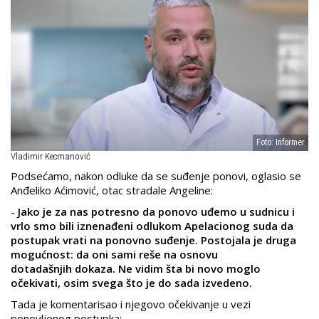
Foto: Informer
Vladimir Kecmanović
Podsećamo, nakon odluke da se suđenje ponovi, oglasio se
Anđeliko Aćimović, otac stradale Angeline:
-
Jako je za nas potresno da ponovo uđemo u sudnicu i
vrlo smo bili iznenađeni odlukom Apelacionog suda da
postupak vrati na ponovno suđenje. Postojala je druga
mogućnost: da oni sami reše na osnovu
dotadašnjih dokaza. Ne vidim šta bi novo moglo
očekivati, osim svega što je do sada izvedeno.
Tada je komentarisao i njegovo očekivanje u vezi
ponovljenog postupka: