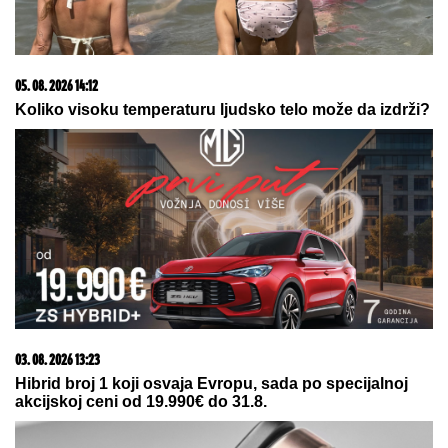
15. 07. 2026 07:44
Većina građana izgubi novac pre nego što stigne na
letovanje - ovih 7 troškova skoro niko ne planira