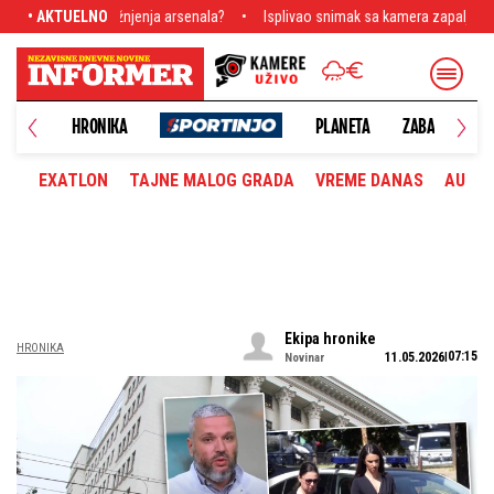
la?
• AKTUELNO
Isplivao snimak sa kamera zapaljenog novobeogradskog hotela: Pirom
UŠTVO
HRONIKA
PLANETA
ZABAVA
M
EXATLON
TAJNE MALOG GRADA
VREME DANAS
AUTOM
Ekipa hronike
HRONIKA
07:15
11.05.2026
Novinar