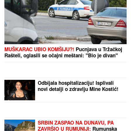
ŠOK! PEVAČICA PRETUKLA TAKSISTU
Sad prvi put
otkrila detalje: "Nisam htela da platim, prebila sam
ga"
Otkriveno koliko je Dragan Stanković
STARIJI OD VERENICE Aleksandre:
Krili mesecima ovaj podatak, sada se
sve saznalo