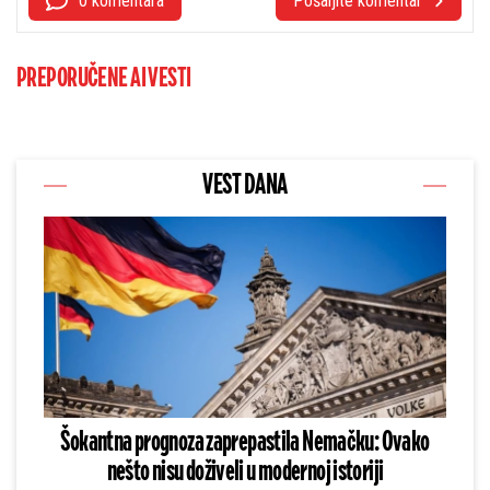
0 komentara
Pošaljite komentar
PREPORUČENE AI VESTI
VEST DANA
Šokantna prognoza zaprepastila Nemačku: Ovako
nešto nisu doživeli u modernoj istoriji