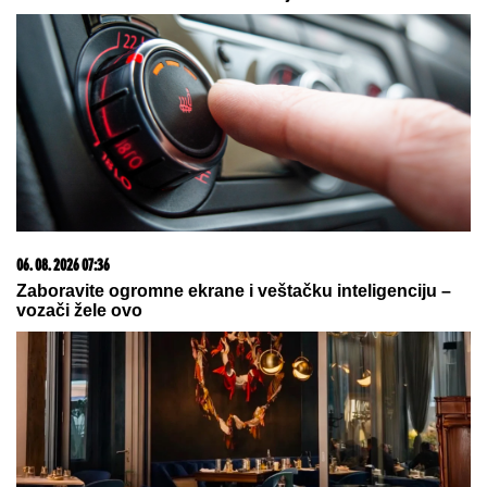
DNEVNI HOROSKOP ZA ČETVRTAK, 6. AVGUST:
Ovan ima finansijske a Vaga probleme sa partnerom,
Rak i Jarac u sukobu sa ženama u porodici
OVO JE 10 NAJLEPŠIH EGZOTIČNIH
OSTRVA:
Grčki biser među
najtraženijima, jedna destinacija je
apsolutni hit (VIDEO)
SVI DETALJI DRAME MILICE I
TERZE U CRNOJ GORI!
On se hitno
oglasio: "Rekla mi je da je sa
dečkom, sve ćemo rešiti na sudu"
by Aklamator