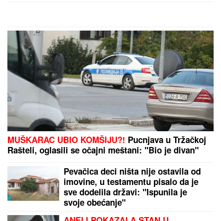
prebila sam ga"
KULTNE HALJINE
koje su ušle u istoriju zajedno sa
MERILIN MONRO: U jednoj je pevala Kenediju,
drugu je bezobrazno podizao ventilator metroa, a
trećoj se GUBI SVAKI TRAG