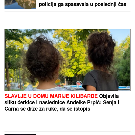
KO JE ALEKSANDRA KOJU JE
DRAGAN STANKOVIĆ VERIO NAKON
3 MESECA
Sa Jovanom bio skoro
dve godine, pa usledio krah: "Mnogo
me je koštala ta veza"
MUŠKARAC UBIO KOMŠIJU?!
Pucnjava u Tržačkoj
Rašteli, oglasili se očajni meštani: "Bio je divan"