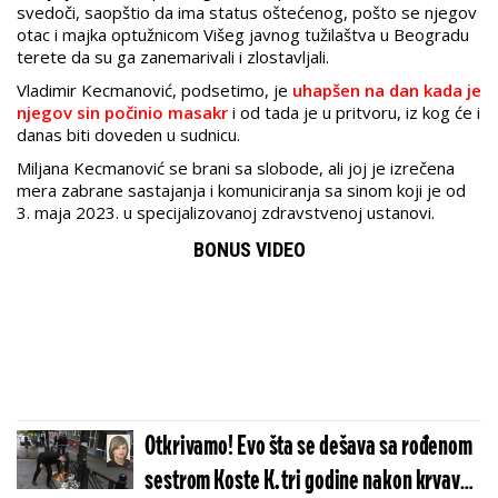
svedoči, saopštio da ima status oštećenog, pošto se njegov
otac i majka optužnicom Višeg javnog tužilaštva u Beogradu
terete da su ga zanemarivali i zlostavljali.
Vladimir Kecmanović, podsetimo, je
uhapšen na dan kada je
njegov sin počinio masakr
i od tada je u pritvoru, iz kog će i
danas biti doveden u sudnicu.
Miljana Kecmanović se brani sa slobode, ali joj je izrečena
mera zabrane sastajanja i komuniciranja sa sinom koji je od
3. maja 2023. u specijalizovanoj zdravstvenoj ustanovi.
BONUS VIDEO
Otkrivamo! Evo šta se dešava sa rođenom
sestrom Koste K. tri godine nakon krvavog