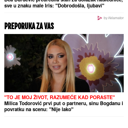
PARTIZAN OPET OSTAO BEZ
POJAČANjA: Loni
Voker se vraća u NBA ligu!
OGLASIO SE SLOBA RADANOVIĆ NAKON NAPADA
U BUDVI
Otkrio šta se desilo sa taksistom: "Možda
ima neke probleme"