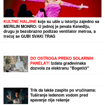
"TO JE MOJ ŽIVOT, RAZUMEĆE KAD PORASTE"
Milica Todorović prvi put o partneru, sinu Bogdanu i
povratku na scenu: "Nije lako"
(VIDEO) "PREPLAKALA SAM"
Nataša Bekvalac ima čet koji niko ne
želi da vidi, dotakla se i Dina
Merlina:"Uplašila bih se kada bi mi
neko ukrao telefon"
ŠOK! PEVAČICA PRETUKLA
TAKSISTU
Sad prvi put otkrila
detalje: "Nisam htela da platim,