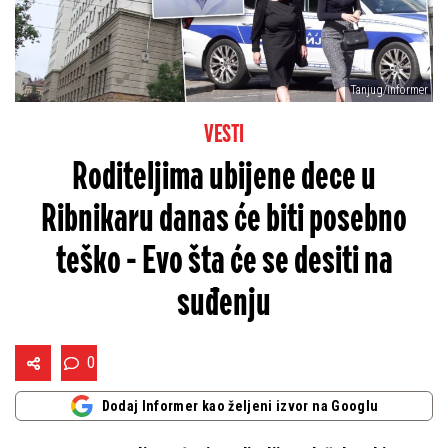
Tanjug/informer
VESTI
Roditeljima ubijene dece u
Ribnikaru danas će biti posebno
teško - Evo šta će se desiti na
suđenju
0
Dodaj Informer kao željeni izvor na Googlu