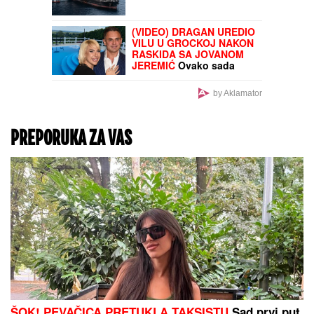
puno joj srce
SOPSTVENI TALAC:
Novi
roman Nenada
Maksimovića "Ljubavni
slučaj bankarskog
službenika"