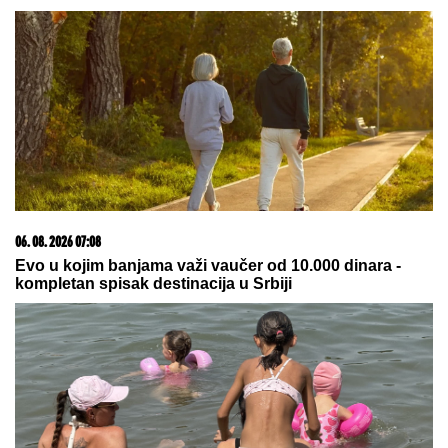
06. 08. 2026 07:36
Zaboravite ogromne ekrane i veštačku inteligenciju –
vozači žele ovo
23. 07. 2026 12:47
Letnje večeri u gradu više nisu rezervisane za vikend:
Zašto sve više ljudi bira večeru koja se spontano
pretvori u druženje