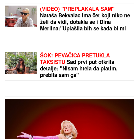
(FOTO) BALONI, CVEĆE I PRELEPA DEKORACIJA
Dea Đurđević preuredila stan za dolazak naslednice,
sve u znaku male Iris: "Dobrodošla, ljubavi"
by Aklamator
PREPORUKA ZA VAS