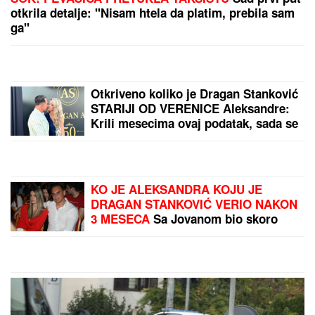
Projektili zasuli brod
"Vafa": Vojska najavljuje
još žešće udare!
(VIDEO) DRAGAN UREDIO
VILU U GROCKOJ NAKON
RASKIDA SA JOVANOM
JEREMIĆ
Ovako sada
izgleda, mlađa devojka se
pita za sve
by Aklamator
PREPORUKA ZA VAS