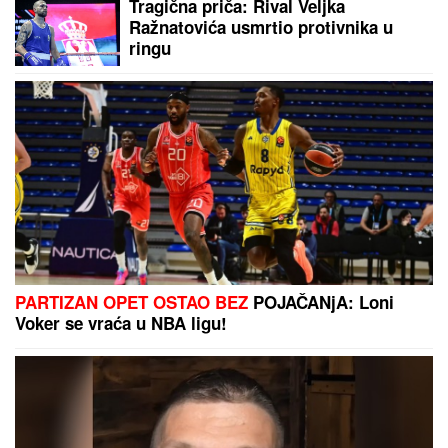
Odbijala hospitalizaciju! Isplivali
novi detalji o zdravlju Mine Kostić!
SRBIN ZASPAO NA DUNAVU, PA
ZAVRŠIO U RUMUNIJI:
Rumunska
policija ga spasavala u poslednji čas