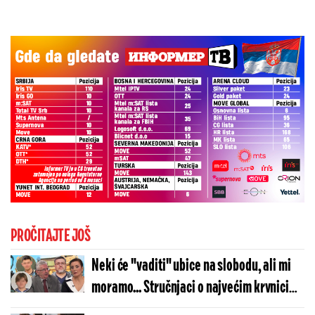
PROČITAJTE JOŠ
Neki će "vaditi" ubice na slobodu, ali mi
moramo... Stručnjaci o najvećim krvnicima
u Srbiji, tri godine nakon masakra u