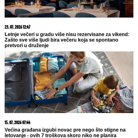
06. 08. 2026 06:38
Da li je genetika zaslužna za rađanje blizanaca? Istina o
naslednim faktorima i blizanačkoj trudnoći