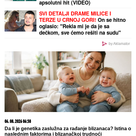
MUŠKARAC UBIO KOMŠIJU?!
Pucnjava u Tržačkoj
Rašteli, oglasili se očajni meštani: "Bio je divan"
Pevačica deci ništa nije ostavila od
imovine, u testamentu pisalo da je
sve dodelila državi: "Ispunila je
svoje obećanje"
ANELI POKAZALA STAN U
DUBROVNIKU, TU JE I NORA!
Evo
šta joj ćerka non-stop govori -
otvoreno o suđenju s Asminom:
"Stanija je budaletina" (VIDEO)