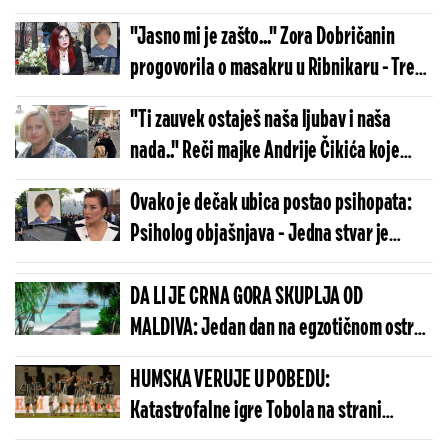
masakra
"Jasno mi je zašto..." Zora Dobričanin
progovorila o masakru u Ribnikaru - Treba
ispitati svaki detalj, delovale su strane
"Ti zauvek ostaješ naša ljubav i naša
službe
nada.." Reči majke Andrije Čikića koje
kidaju dušu
Ovako je dečak ubica postao psihopata:
Psiholog objašnjava - Jedna stvar je
ključna ako ne želite da odgajite zlo
DA LI JE CRNA GORA SKUPLJA OD
MALDIVA: Jedan dan na egzotičnom ostrvu
može da košta manje nego u Budvi
HUMSKA VERUJE U POBEDU:
Katastrofalne igre Tobola na strani
ulivaju samopouzdanje Partizanu