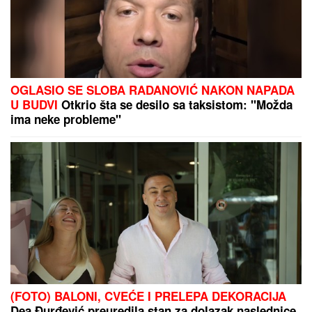
SLAVLJE U DOMU MARIJE KILIBARDE
Objavila
sliku ćerkice i naslednice Anđelke Prpić: Senja i
Čarna se drže za ruke, da se istopiš
Tragična priča: Rival Veljka
Ražnatovića usmrtio protivnika u
ringu