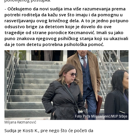
-
Očekujemo da novi sudija ima više razumevanja prema
potrebi roditelja da kažu sve što imaju i da pomognu u
rasvetljavanju ovog krivičnog dela. A to je jedno potpuno
odsustvo brige za detetom koje je dovelo do ove
tragedije od strane porodice Kecmanović. Imali su jako
puno znakova njegovog psihičkog stanja koji su ukazivali
da je tom detetu potrebna psihološka pomoć.
Foto: Peđa Milosavljević/MUP Srbije
Miljana Kecmanović
Sudija je Kosti K., pre nego što će početi da