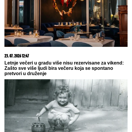
06. 08. 2026 16:21
Sa odmora u Crnoj Gori pravo u Barsu! Kapiten
Španije ispalio "kralja"
03. 08. 2026 13:23
Hibrid broj 1 koji osvaja Evropu, sada po specijalnoj
akcijskoj ceni od 19.990€ do 31.8.