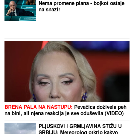
SIN BRUTALNO TUKAO MAJKU DO
SMRTI!
Strašni detalji jezivog
zločina na Novom Beogradu: Nakon
ubistva pokušao da skoči sa terase!
MNOGE OD OVIH PESAMA OBOŽAVATE
Ovo je 10
numera koje je Dino Merlin "ukrao" od stranih
izvođača - ostaćete u čudu kad vidite spisak