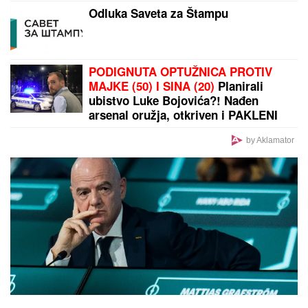
BRENA PALA NA NASTUPU:
Pevačica doživela peh
na bini, ali njena reakcija je sve oduševila (VIDEO)
PLjUSKOVI I GRMLjAVINA STIŽU U
SRBIJU: Meteorolog otkrio kakvo
nam vreme donosi vikend i gde će
napokon "osvežiti"
USIJANjE U VAŠINGTONU I
BRAZILIJI: Rat vizama i blokada
akreditacija – Da li je Brazil novi
„neprijatelj broj 1” Amerike?