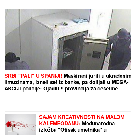
PREPORUKA ZA VAS
"NISAM HTEO DA UČESTVUJEM U TOME"
Srpski
muzičar otkrio zašto je napustio "Zvezde Granda":
"Svađe su iscenirane, žiri je bitniji od takmičara"
UMRO ČUVENI SLOBODAN BOBA