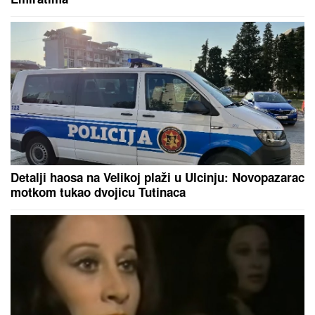
EVO SA KIM MILICA UŽIVA NA ADI BOJANI NAKON
SVAĐE SA TERZOM NA PLAŽI
Njega zna cela Srbija:
Mreže gore od komentara, osvanula fotografija
"MOJA LJUBAV JEDINA NA SVETU"
Dragan Stanković i dalje čuva
uspomene sa Jovanom Jeremić,
zbog jednog detalja svi komentarišu
da je nije preboleo