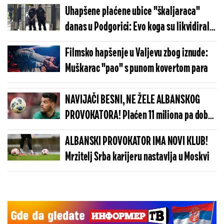
pronađen i plen
Uhapšene plaćene ubice "škaljaraca"
danas u Podgorici: Evo koga su likvidirali
prošle godine (FOTO)
Filmsko hapšenje u Valjevu zbog iznude:
Muškarac "pao" s punom kovertom para
NAVIJAČI BESNI, NE ŽELE ALBANSKOG
PROVOKATORA! Plaćen 11 miliona pa dobio
brutalnu poruku
ALBANSKI PROVOKATOR IMA NOVI KLUB!
Mrzitelj Srba karijeru nastavlja u Moskvi