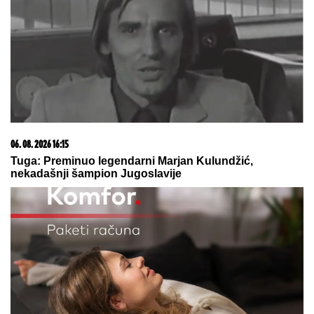
Zašto sve više ljudi bira večeru koja se spontano
pretvori u druženje
06. 08. 2026 09:39
Marija (3) se igrala u dvorištu i samo je nestala: Posle
42 godine otac je pronašao, zanemeo je kada je saznao
gde je bila