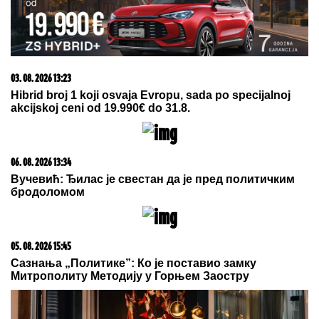
06. 08. 2026 06:38
Da li je genetika zaslužna za rađanje blizanaca? Istina o
naslednim faktorima i blizanačkoj trudnoći