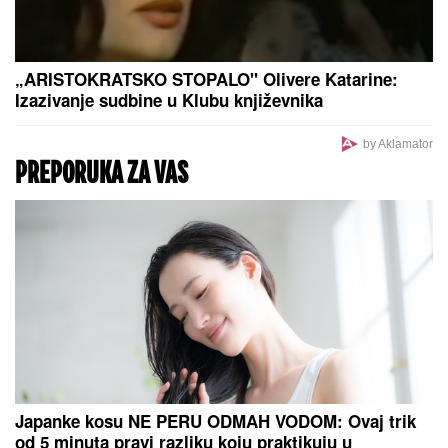
VELIKI USPEH ZA SRBE:
Vladimir Ivić i Goran
Tufegdžić na listi trojice najuspešnijih stručnjaka u
Emiratima