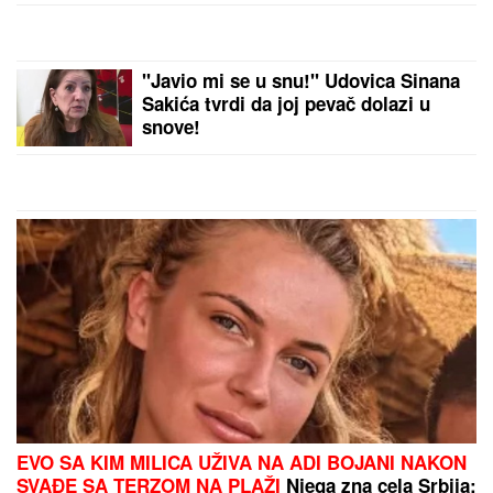
SPASOJEVIĆ
Obeležio karijere
narodnih pevača, bez njega srpska
kafana ne bi bila ista
"DEVOJKA JE RADNICA U
NJEGOVOJ FIRMI, PRAVI BUREKE"
Jovana Jeremić neće više da ćuti,
progovorila o Draganu Stankoviću i
veridbi: "Poklanjam mu titulu bivšeg
dečka JJ"