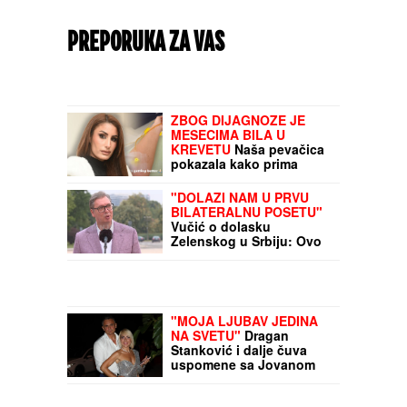
PREPORUKA ZA VAS
ZBOG DIJAGNOZE JE
MESECIMA BILA U
KREVETU
Naša pevačica
pokazala kako prima
INFUZIJU, pa otkrila u
kakvom je trenutno
"DOLAZI NAM U PRVU