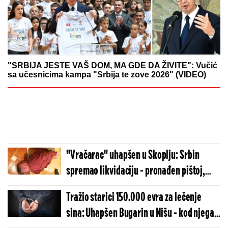
"SRBIJA JESTE VAŠ DOM, MA GDE DA ŽIVITE": Vučić
sa učesnicima kampa "Srbija te zove 2026" (VIDEO)
"Vračarac" uhapšen u Skoplju: Srbin
spremao likvidaciju - pronađen pištoj,
municija, uniforma, vojni nož... (FOTO)
Tražio starici 150.000 evra za lečenje
sina: Uhapšen Bugarin u Nišu - kod njega