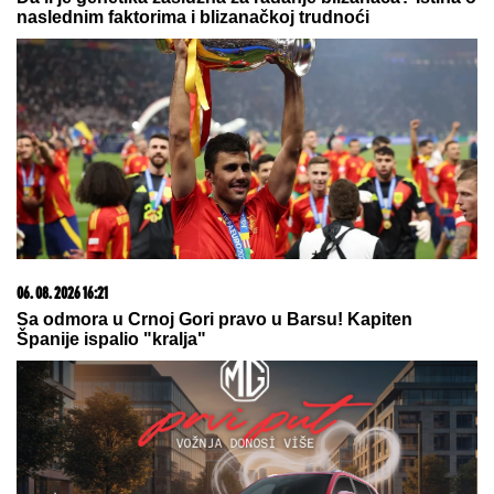
06. 08. 2026 07:08
Evo u kojim banjama važi vaučer od 10.000 dinara -
kompletan spisak destinacija u Srbiji
20. 07. 2026 08:04
REGISTRUJ SE UZ PROMO KOD CASINO Preuzmi
1500 BESPLATNIH SPINOVA