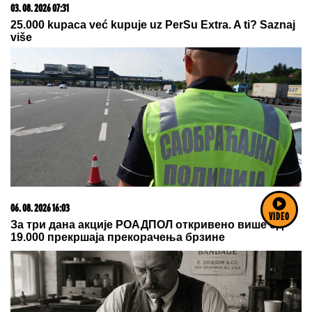
05. 08. 2026 14:12
Koliko visoku temperaturu ljudsko telo može da izdrži?
VIDEO
05. 08. 2026 06:45
Šta dete nasleđuje od oca, a šta od majke? Sve što
treba da znate o genetici