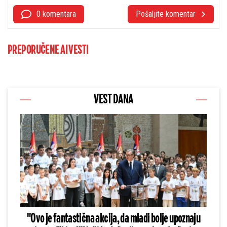
0 komentara
Pošaljite komentar
PREPORUČENE AI VESTI
VEST DANA
"Ovo je fantastična akcija, da mladi bolje upoznaju