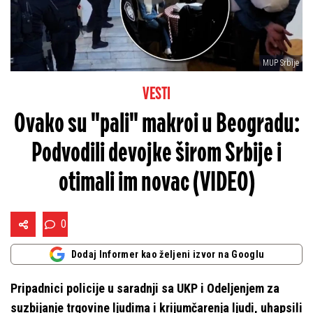
MUP Srbije
VESTI
Ovako su "pali" makroi u Beogradu:
Podvodili devojke širom Srbije i
otimali im novac (VIDEO)
0
Dodaj Informer kao željeni izvor na Googlu
Pripadnici policije u saradnji sa UKP i Odeljenjem za
suzbijanje trgovine ljudima i krijumčarenja ljudi, uhapsili