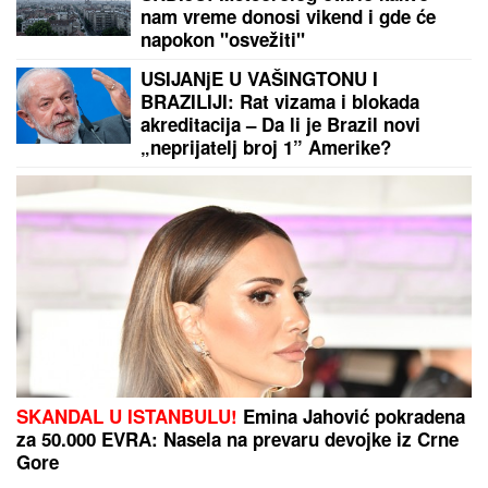
SAJAM KREATIVNOSTI NA MALOM
KALEMEGDANU:
Međunarodna
izložba "Otisak umetnika" u
Paviljonu "Cvijeta Zuzorić" okupila
više od 200 učesnika
Nema promene plana - bojkot ostaje
na snazi!