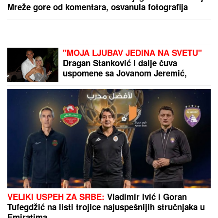
SRBI "PALI" U ŠPANIJI!
Maskirani jurili u ukradenim
limuzinama, izneli sef iz banke, pa dolijali u MEGA-
AKCIJI policije: Ojadili 9 provincija za desetine
hiljada evra!
SAJAM KREATIVNOSTI NA MALOM
KALEMEGDANU:
Međunarodna
izložba "Otisak umetnika" u
Paviljonu "Cvijeta Zuzorić" okupila
više od 200 učesnika
"Javio mi se u snu!" Udovica Sinana
Sakića tvrdi da joj pevač dolazi u
snove!