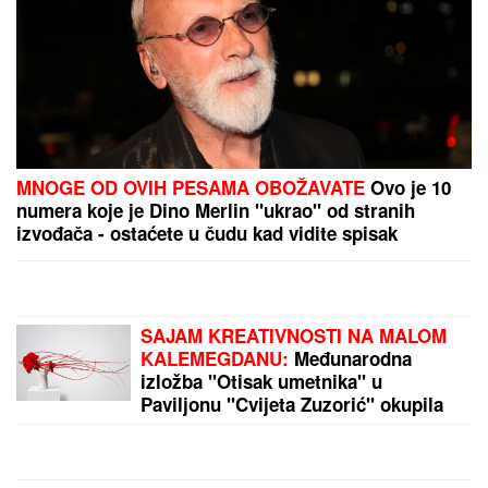
Japanke kosu NE PERU ODMAH VODOM: Ovaj trik
od 5 minuta pravi razliku koju praktikuju u
NAJSKUPLJIM SALONIMA
Došao da fotografiše venčanje, a
onda je ugledao mladu i doživeo
ŠOK ŽIVOTA - odmah odbio da slika!
Kada je saznao KO JE ONA, nastao
je opšti HAOS