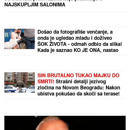
Detalji haosa na Velikoj plaži u Ulcinju: Novopazarac
motkom tukao dvojicu Tutinaca
„ARISTOKRATSKO STOPALO" Olivere Katarine:
Izazivanje sudbine u Klubu književnika
by Aklamator
PREPORUKA ZA VAS