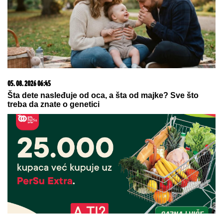
Tuga: Preminuo legendarni Marjan Kulundžić,
nekadašnji šampion Jugoslavije
09. 07. 2026 09:20
Komfor po meri klijenata: nova linija paketa ALTA
banke