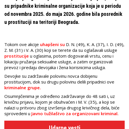
su pripadnike kriminalne organizacije koja je u periodu
od novembra 2025. do maja 2026. godine bila posrednik
u prostituciji na teritoriji Beograda.
Tokom ove akcije
uhapšeni su
D. N. (49), K. A. (37), I. D. (49),
Z. M. (31) i V. A. (30) koji se terete da su oglašavali usluge
prostitucije
u oglasima, potom dogovarali vrstu, cenu i
lokaciju pružanja seksualne usluge, a zatim organizovali
prevoz i predaju devojaka i žena korisnicima usluga.
Devojke su zadržavale polovinu novca dobijenu
prostitucijom, dok su drugu polovinu delili pripadnici ove
kriminalne grupe.
Osumnjičenima je određeno zadržavanje do 48 sati i, uz
krivičnu prijavu, kojom je obuhvaćen i M. V. (35), a koji se
nalazi u pritvoru zbog izvršenja drugog krivičnog dela, biće
sprovedeni u
Javno tužilaštvo za organizovani kriminal.
Udarne vesti