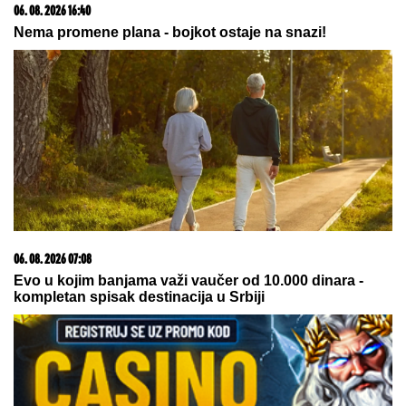
SKANDAL U ISTANBULU!
Emina Jahović pokradena
za 50.000 EVRA: Nasela na prevaru devojke iz Crne
Gore
Odluka Saveta za Štampu
PODIGNUTA OPTUŽNICA PROTIV
MAJKE (50) I SINA (20)
Planirali
ubistvo Luke Bojovića?! Nađen
arsenal oružja, otkriven i PAKLENI
PLAN koji su skovali
by Aklamator