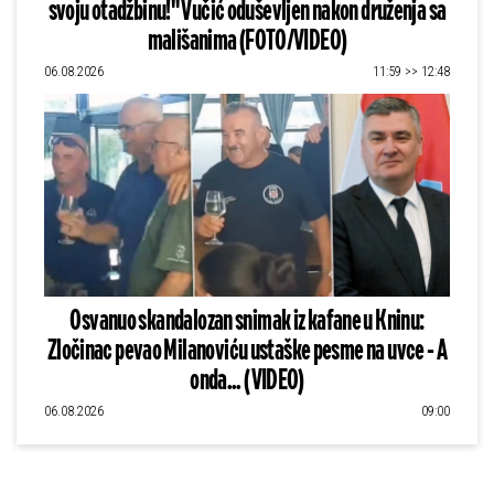
svoju otadžbinu!" Vučić oduševljen nakon druženja sa
mališanima (FOTO/VIDEO)
06.08.2026
11:59 >> 12:48
Osvanuo skandalozan snimak iz kafane u Kninu:
Zločinac pevao Milanoviću ustaške pesme na uvce - A
onda... (VIDEO)
06.08.2026
09:00