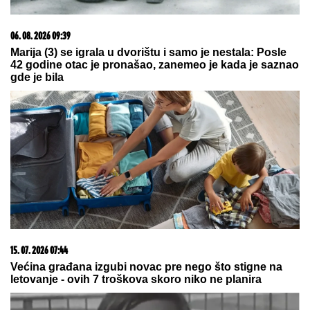
06. 08. 2026 13:34
Вучевић: Ђилас је свестан да је пред политичким
бродоломом
05. 08. 2026 15:45
Сазнања „Политике”: Ко је поставио замку
Митрополиту Методију у Горњем Заостру
23. 07. 2026 12:47
Letnje večeri u gradu više nisu rezervisane za vikend: