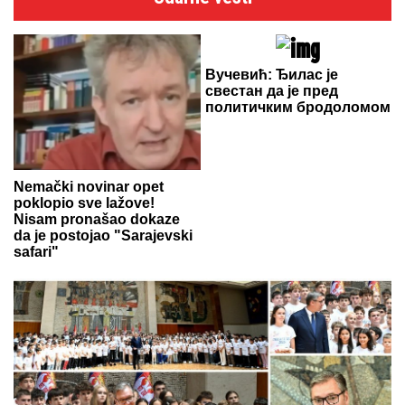
Вучевић: Ђилас је
свестан да је пред
политичким бродоломом
Nemački novinar opet
poklopio sve lažove!
Nisam pronašao dokaze
da je postojao "Sarajevski
safari"