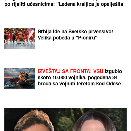
SANJA GRUJIĆ JE DRUGA OSOBA!
Pokazala šta
radi posle raskida sa Markom: Odavde NE IZLAZI,
promene na njoj bodu oči (FOTO)
LANČANI SUDAR NA GAZELI
Jedna
osoba odmah prevezena u bolnicu,
stvaraju se gužve