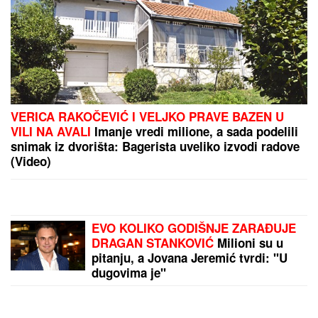
IZVEŠTAJ SA FRONTA: VSU
izgubio
skoro 10.000 vojnika, pogođena 34
broda sa vojnim teretom kod Odese
(VIDEO)