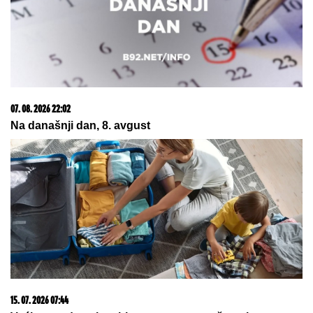
Otkriveno ko se umešao u brak Karleuše i Tošića!
Pevačica prvi put izustila ime
"PITANjE JE ŽIVOTA I SMRTI" Dejan
Stanković otvorio dušu pred naredne
duele Zvezde
PEVAČICA TRPELA NASILJE OD
BIVŠEG PARTNERA
Sada objasnila
kako prepoznati MANIPULATORA:
"Intuicija me je od početka
upozoravala"