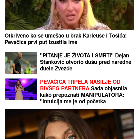
"Celo selo je od njega strepelo": Ljubisav ubio
komšiju kod Svrljiga pa otišao kod zubara, oglasila
se porodica posle presude
MINISTAR ARAKČI:
Iran pokazao snagu,
muslimanske zemlje treba da se oslone na sebe