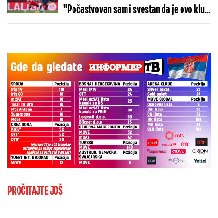
"Počastvovan sam i svestan da je ovo klub
sa velikom istorijom"
PROČITAJTE JOŠ