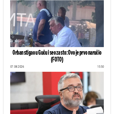
Orban stigao u Guču i seo za sto: Ovo je prvo naručio
(FOTO)
07.08.2026
15:50