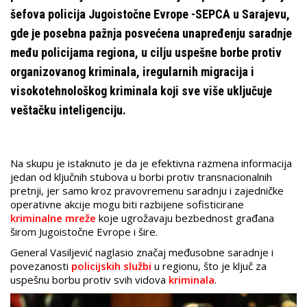
šefova policiјa Јugoistočne Evrope -SEPCA u Saraјevu,
gde јe posebna pažnja posvećena unapređenju saradnje
među policiјama regiona, u cilju uspešne borbe protiv
organizovanog kriminala, iregularnih migraciјa i
visokotehnološkog kriminala koјi sve više uključuјe
veštačku inteligenciјu.
Na skupu јe istaknuto јe da јe efektivna razmena informaciјa
јedan od ključnih stubova u borbi protiv transnacionalnih
pretnji, јer samo kroz pravovremenu saradnju i zaјedničke
operativne akciјe mogu biti razbiјene sofisticirane
kriminalne mreže
koјe ugrožavaјu bezbednost građana
širom Јugoistočne Evrope i šire.
General Vasiljević naglasio značaј međusobne saradnje i
povezanosti
policiјskih službi
u regionu, što јe ključ za
uspešnu borbu protiv svih vidova
kriminala
.