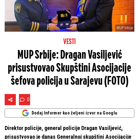
MUP Srbije
VESTI
MUP Srbije: Dragan Vasiljević
prisustvovao Skupštini Asocijacije
šefova policija u Sarajevu (FOTO)
0
Dodaj Informer kao željeni izvor na Googlu
Direktor policiјe, general policiјe Dragan Vasiljević,
prisustvovao јe danas Generalnoј skupštini Asociјaciјe