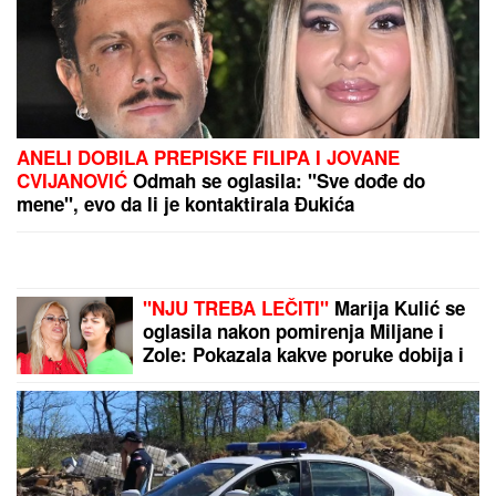
PEVAČICA IMA 54. GODINE I
NIJEDNU ESTETSKU OPERACIJU
Pokazala lice bez trunke šminke:
"Šta da operišem? Takva sam kakva
sam!"