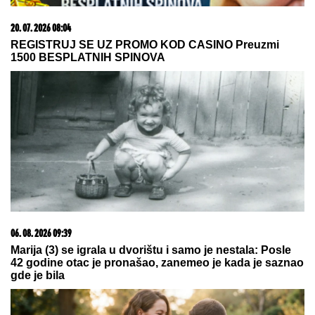
"Toliko želiš da vidimo tvoje
INTIMNE DELOVE": Poznatu glumicu
ucenjivali GOLIM FOTOGRAFIJAMA,
kad ih je sama objavila usledio je
ŠOK
LANČANI SUDAR NA GAZELI
Jedna osoba odmah
prevezena u bolnicu, stvaraju se gužve