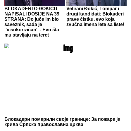
BLOKADERI O ĐOKIĆU
Vetirani Đokić, Lompar i
NAPISALI DOSIJE NA 39
drugi kandidati: Blokaderi
STRANA: Do juče im bio
prave čistku, evo koja
saveznik, sada je
zvučna imena lete sa liste!
''visokorizičan'' - Evo šta
mu stavljaju na teret
Блокадери померили своје границе: За пожаре је
крива Српска православна црква