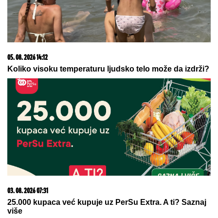
07. 08. 2026 21:18
Mudrik pred selidbom iz Čelsija – Lampard želi da oživi
karijeru Ukrajinca