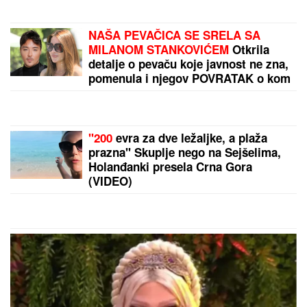
"NJU TREBA LEČITI"
Marija Kulić se
oglasila nakon pomirenja Miljane i
Zole: Pokazala kakve poruke dobija i
otkrila sve o njihovom odnosu