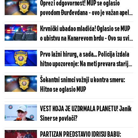
Oprez i odgovornost! MUP se oglasio
povodom Đurđevdana - ovo je važan apel,
obratite pažnju (FOTO)
Krvnički ubadao mladića! Oglasio se MUP
o ubistvu na Kanarevom brdu - Ovo su svi
detalji
Prvo lažni hirurg, a sada... Policija izdala
hitno upozorenje: Na meti prevara stariji
građani, "prodata im" strašna priča
Šokantni snimci vožnji u kontra smeru:
Hitno se oglasio MUP
VEST KOJA JE UZDRMALA PLANETU! Janik
Siner se povlači?
PARTIZAN PREDSTAVIO IDRISU BABU: