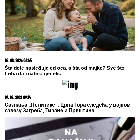
NAŠA PEVAČICA SE SRELA SA
MILANOM STANKOVIĆEM
Otkrila
detalje o pevaču koje javnost ne zna,
pomenula i njegov POVRATAK o kom
svi pričaju (VIDEO)
"200
evra za dve ležaljke, a plaža
prazna" Skuplje nego na Sejšelima,
Holanđanki presela Crna Gora
(VIDEO)