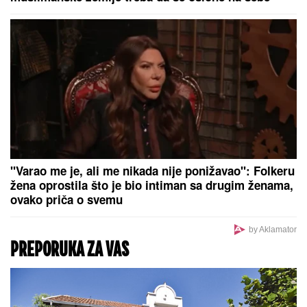
po rijaliti učesnicima: "Ledena kraljica je opelješila
deda Daneta (VIDEO)
Srbija ide na Svetsko prvenstvo!
Velika pobeda u "Pioniru"