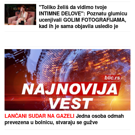
ANELI DOBILA PREPISKE FILIPA I JOVANE
CVIJANOVIĆ
Odmah se oglasila: "Sve dođe do
mene", evo da li je kontaktirala Đukića