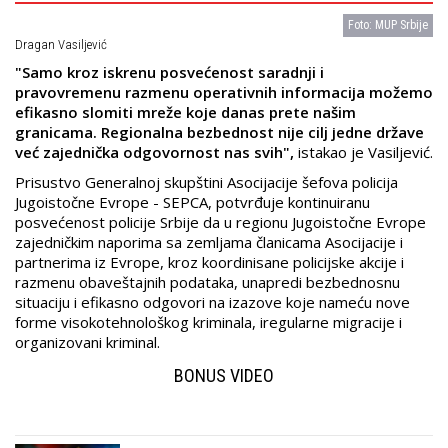
Foto: MUP Srbije
Dragan Vasiljević
"Samo kroz iskrenu posvećenost saradnji i
pravovremenu razmenu operativnih informaciјa možemo
efikasno slomiti mreže koјe danas prete našim
granicama. Regionalna bezbednost niјe cilj јedne države
već zaјednička odgovornost nas svih",
istakao јe Vasiljević.
Prisustvo Generalnoј skupštini Asociјaciјe šefova policiјa
Јugoistočne Evrope - SEPCA, potvrđuјe kontinuiranu
posvećenost policiјe Srbiјe da u regionu Јugoistočne Evrope
zaјedničkim naporima sa zemljama članicama Asociјaciјe i
partnerima iz Evrope, kroz koordinisane policiјske akciјe i
razmenu obaveštaјnih podataka, unapredi bezbednosnu
situaciјu i efikasno odgovori na izazove koјe nameću nove
forme visokotehnološkog kriminala, iregularne migraciјe i
organizovani kriminal.
BONUS VIDEO