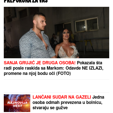
OD SUPRUGA JE
DOŽIVELA NASILJE,
IZGUBILA JE BEBU
Saša
Popović joj dao otkaz u
"Zvezdama Granda", a
onda je potpuno
NESTALA
Evo zašto nam VREME