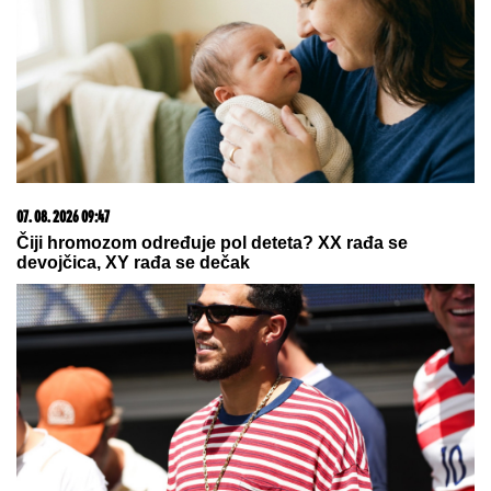
05. 08. 2026 06:45
Šta dete nasleđuje od oca, a šta od majke? Sve što
treba da znate o genetici
07. 08. 2026 09:14
Сазнања „Политике”: Црна Гора следећа у војном
савезу Загреба, Тиране и Приштине