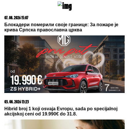
20. 07. 2026 08:04
REGISTRUJ SE UZ PROMO KOD CASINO Preuzmi
1500 BESPLATNIH SPINOVA
06. 08. 2026 09:39
Marija (3) se igrala u dvorištu i samo je nestala: Posle
42 godine otac je pronašao, zanemeo je kada je saznao
gde je bila