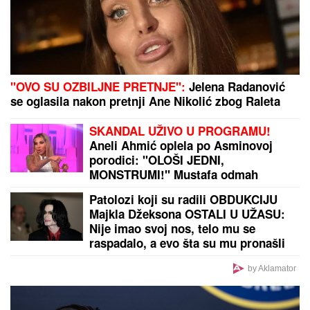
"Varao me je, ali me nikada nije ponižavao": Folkeru
žena oprostila što je bio intiman sa drugim ženama,
ovako priča o svemu
by Aklamator
PREPORUKA ZA VAS