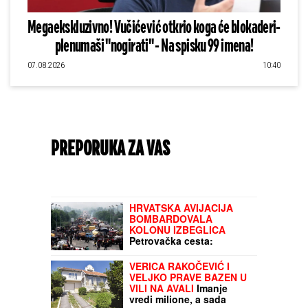
Megaekskluzivno! Vučićević otkrio koga će blokaderi-
plenumaši "nogirati" - Na spisku 99 imena!
07.08.2026
10:40
PREPORUKA ZA VAS