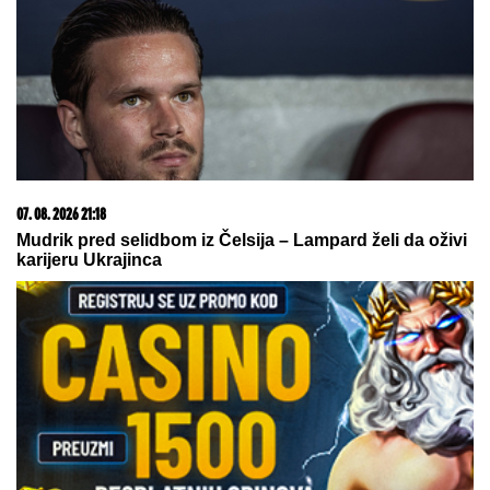
VERICA RAKOČEVIĆ I VELJKO PRAVE BAZEN U
VILI NA AVALI
Imanje vredi milione, a sada podelili
snimak iz dvorišta: Bagerista uveliko izvodi radove
(Video)
EVO KOLIKO GODIŠNJE ZARAĐUJE
DRAGAN STANKOVIĆ
Milioni su u
pitanju, a Jovana Jeremić tvrdi: "U
dugovima je"