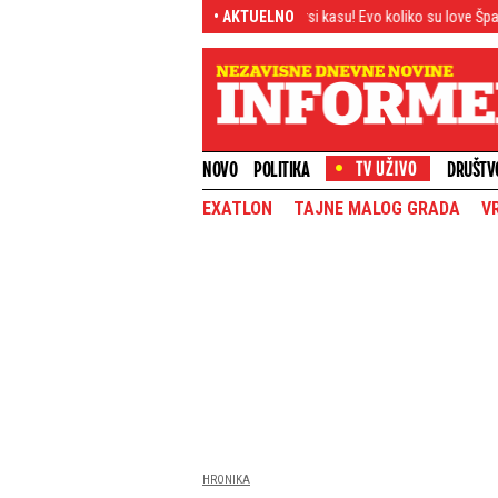
sio!
Kusturica napunio Barsi kasu! Evo koliko su love Španci zaradili nakon
• AKTUELNO
NOVO
POLITIKA
DRUŠTV
EXATLON
TAJNE MALOG GRADA
V
HRONIKA