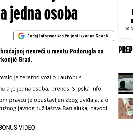
a jedna osoba
m
07.0
Dodaj Informer kao željeni izvor na Googlu
PREP
obraćajnoj nesreći u mestu Podorugla na
konjić Grad.
valo je teretno vozilo i autobus.
ula je jedna osoba, prenosi Srpska info
 pravcu je obustavljen zbog uviđaja, a o
užnog javnog tužilaštva Banjaluka, navodi
BONUS VIDEO