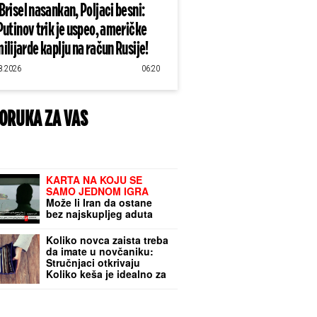
Brisel nasankan, Poljaci besni:
Putinov trik je uspeo, američke
ilijarde kaplju na račun Rusije!
8.2026
06:20
ORUKA ZA VAS
KARTA NA KOJU SE
SAMO JEDNOM IGRA
Može li Iran da ostane
bez najskupljeg aduta
kojim UCENJUJE
Koliko novca zaista treba
da imate u novčaniku:
Stručnjaci otkrivaju
Koliko keša je idealno za
svaki uzrast