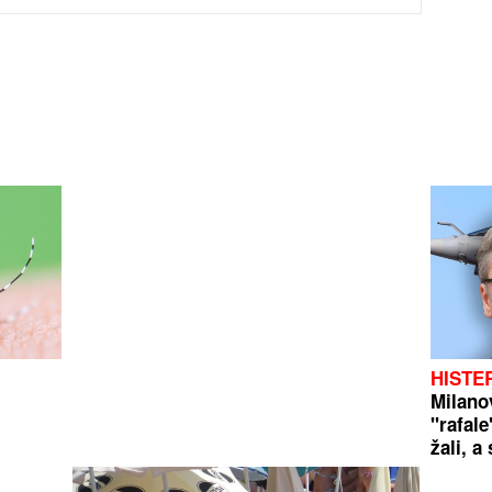
HISTE
Milano
"rafale
žali, 