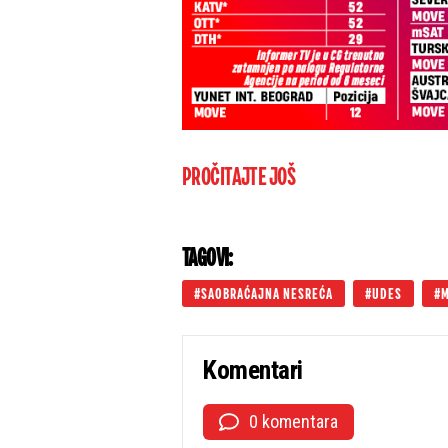
PROČITAJTE JOŠ
TAGOVI:
SAOBRAĆAJNA NESREĆA
UDES
M
Komentari
0 komentara