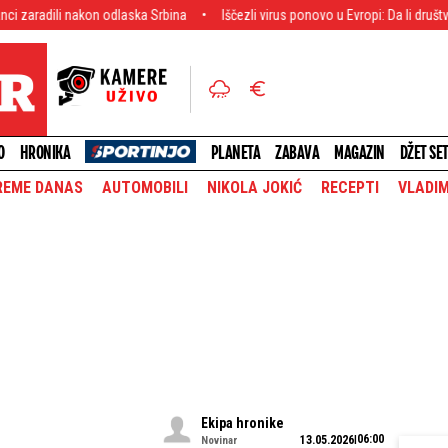
 odlaska Srbina
Iščezli virus ponovo u Evropi: Da li društvu preti još veća 
O
HRONIKA
PLANETA
ZABAVA
MAGAZIN
DŽET SE
REME DANAS
AUTOMOBILI
NIKOLA JOKIĆ
RECEPTI
VLADIM
Ekipa hronike
06:00
13.05.2026
Novinar