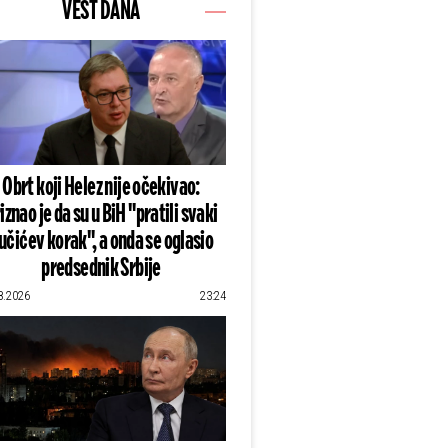
VEST DANA
Obrt koji Helez nije očekivao:
iznao je da su u BiH "pratili svaki
učićev korak", a onda se oglasio
predsednik Srbije
8.2026
23:24