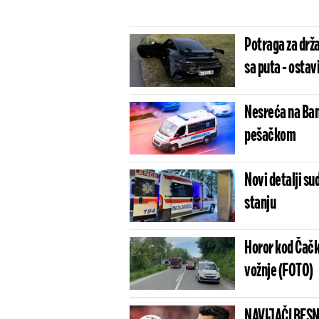
Potraga za drž
sa puta - osta
Nesreća na Bano
pešačkom
Novi detalji su
stanju
Horor kod Čačk
vožnje (FOTO)
NAVIJAČI BESN