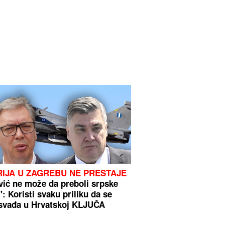
RIJA U ZAGREBU NE PRESTAJE
vić ne može da preboli srpske
": Koristi svaku priliku da se
a svađa u Hrvatskoj KLJUČA