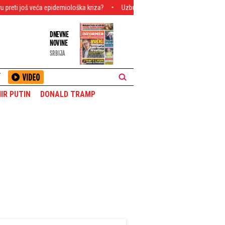
epidemiološka kriza?
Uzbuna u Srbiji, buktinje se šire nezaustavljivo! Požar 
DNEVNE
NOVINE
SRBIJA
T
IR PUTIN
DONALD TRAMP