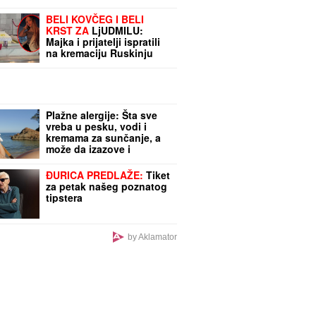
BELI KOVČEG I BELI
KRST ZA
LjUDMILU:
Majka i prijatelji ispratili
na kremaciju Ruskinju
ubijenu u Borči (FOTO)
Plažne alergije: Šta sve
vreba u pesku, vodi i
kremama za sunčanje, a
može da izazove i
anafilaktički šok
ĐURICA PREDLAŽE:
Tiket
za petak našeg poznatog
tipstera
by Aklamator