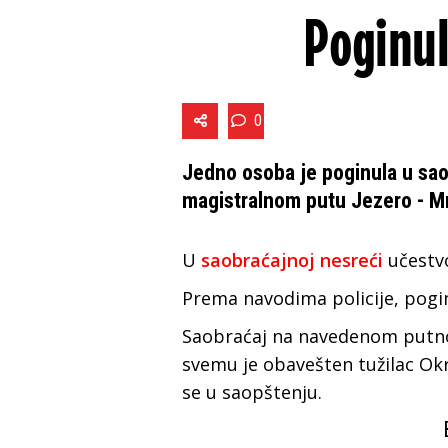
Poginul
0
Jedno osoba je poginula u sa
magistralnom putu Jezero - Mr
U
saobraćajnoj nesreći
učestvo
Prema navodima policije, pogin
Saobraćaj na navedenom putnom
svemu je obavešten tužilac Okr
se u saopštenju.