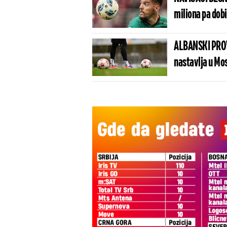
miliona pa dob
ALBANSKI PROV
nastavlja u Mo