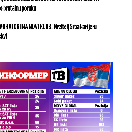
io brutalnu poruku
OKATOR IMA NOVI KLUB! Mrzitelj Srba karijeru
skvi