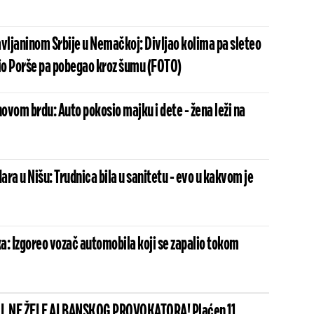
avljaninom Srbije u Nemačkoj: Divljao kolima pa sleteo
vio Porše pa pobegao kroz šumu (FOTO)
vom brdu: Auto pokosio majku i dete - žena leži na
dara u Nišu: Trudnica bila u sanitetu - evo u kakvom je
a: Izgoreo vozač automobila koji se zapalio tokom
I, NE ŽELE ALBANSKOG PROVOKATORA! Plaćen 11