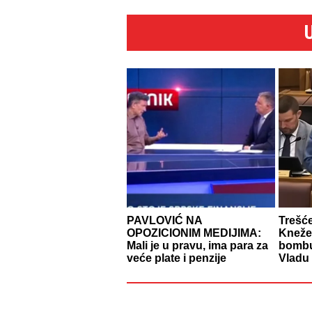
PAVLOVIĆ NA
Trešć
OPOZICIONIM MEDIJIMA:
Knežev
Mali je u pravu, ima para za
bombu
veće plate i penzije
Vladu