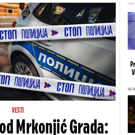
Pr
V
06.0
Shutterstock
VESTI
od Mrkonjić Grada: