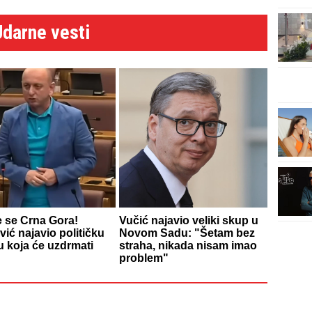
Udarne vesti
e se Crna Gora!
Vučić najavio veliki skup u
ić najavio političku
Novom Sadu: "Šetam bez
 koja će uzdrmati
straha, nikada nisam imao
problem"