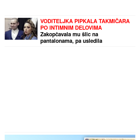
VODITELJKA PIPKALA TAKMIČARA
PO INTIMNIM DELOVIMA
Zakopčavala mu šlic na
pantalonama, pa usledila
neprijatnost: " Zanimljivo je kada
voditeljka odradi još neke stvari"