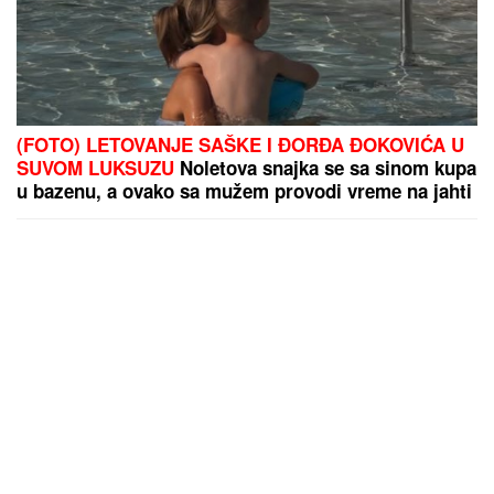
(FOTO) LETOVANJE SAŠKE I ĐORĐA ĐOKOVIĆA U
SUVOM LUKSUZU
Noletova snajka se sa sinom kupa
u bazenu, a ovako sa mužem provodi vreme na jahti