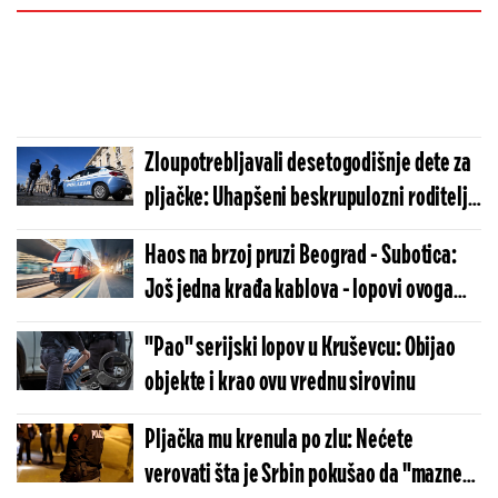
Zloupotrebljavali desetogodišnje dete za
pljačke: Uhapšeni beskrupulozni roditelji
sa Balkana
Haos na brzoj pruzi Beograd - Subotica:
Još jedna krađa kablova - lopovi ovoga
puta odneli veći plen
"Pao" serijski lopov u Kruševcu: Obijao
objekte i krao ovu vrednu sirovinu
Pljačka mu krenula po zlu: Nećete
verovati šta je Srbin pokušao da "mazne",