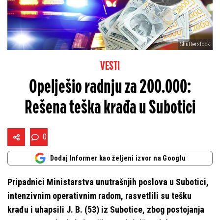
Shutterstock
VESTI
Opelješio radnju za 200.000:
Rešena teška krađa u Subotici
0
Dodaj Informer kao željeni izvor na Googlu
Pripadnici Ministarstva unutrašnjih poslova u Subotici,
intenzivnim operativnim radom, rasvetlili su tešku
krađu i uhapsili J. B. (53) iz Subotice, zbog postojanja