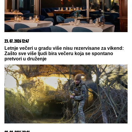
23. 07. 2026 12:47
Letnje večeri u gradu više nisu rezervisane za vikend:
Zašto sve više ljudi bira večeru koja se spontano
pretvori u druženje