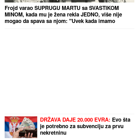
Frojd varao SUPRUGU MARTU sa SVASTIKOM
MINOM, kada mu je žena rekla JEDNO, više nije
mogao da spava sa njom: "Uvek kada imamo
INTIMNE ODNOSE, ja zamišljam...", posle NJENE
SMRTI pao u očaj
DRŽAVA DAJE 20.000 EVRA:
Evo šta
je potrebno za subvenciju za prvu
nekretninu