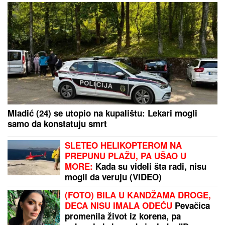
Mladić (24) se utopio na kupalištu: Lekari mogli
samo da konstatuju smrt
SLETEO HELIKOPTEROM NA
PREPUNU PLAŽU, PA UŠAO U
MORE:
Kada su videli šta radi, nisu
mogli da veruju (VIDEO)
(FOTO) BILA U KANDŽAMA DROGE,
DECA NISU IMALA ODEĆU
Pevačica
promenila život iz korena, pa