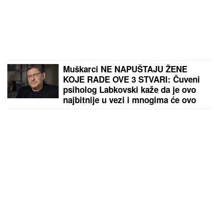
Muškarci NE NAPUŠTAJU ŽENE
KOJE RADE OVE 3 STVARI: Čuveni
psiholog Labkovski kaže da je ovo
najbitnije u vezi i mnogima će ovo
biti ŠAMAR OTREŽNJENJA