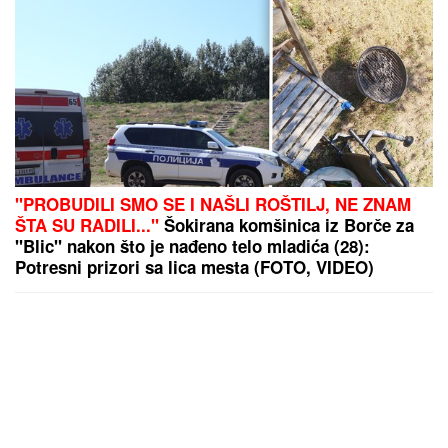
"PROBUDILI SMO SE I NAŠLI ROŠTILJ, NE ZNAM
ŠTA SU RADILI..."
Šokirana komšinica iz Borče za
"Blic" nakon što je nađeno telo mladića (28):
Potresni prizori sa lica mesta (FOTO, VIDEO)