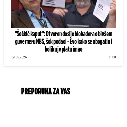
"Šoškić kaput": Otvoren dosije blokadera o bivšem
guverneru NBS, šok podaci - Evo kako se obogatio i
koliku je platu imao
09.08.2026
11:08
PREPORUKA ZA VAS