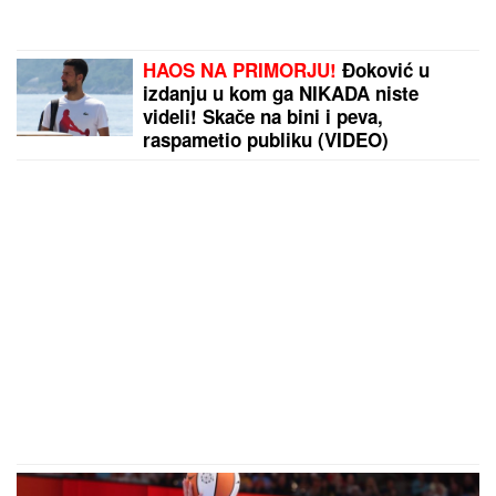
HAOS NA PRIMORJU!
Đoković u
izdanju u kom ga NIKADA niste
videli! Skače na bini i peva,
raspametio publiku (VIDEO)