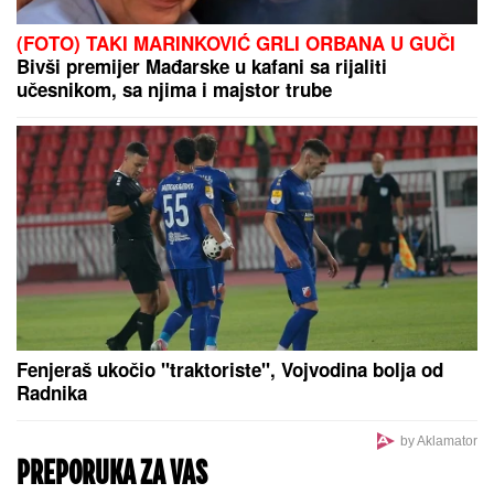
(FOTO) TAKI MARINKOVIĆ GRLI ORBANA U GUČI
Bivši premijer Mađarske u kafani sa rijaliti
učesnikom, sa njima i majstor trube
Fenjeraš ukočio "traktoriste", Vojvodina bolja od
Radnika
by Aklamator
PREPORUKA ZA VAS