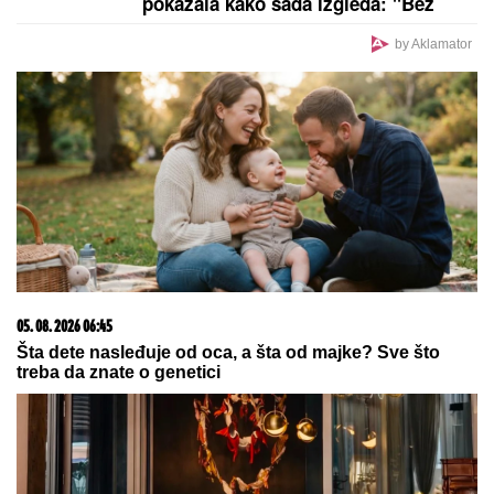
pokazala kako sada izgleda: "Bez
filtera"
by Aklamator
05. 08. 2026 06:45
Šta dete nasleđuje od oca, a šta od majke? Sve što
treba da znate o genetici