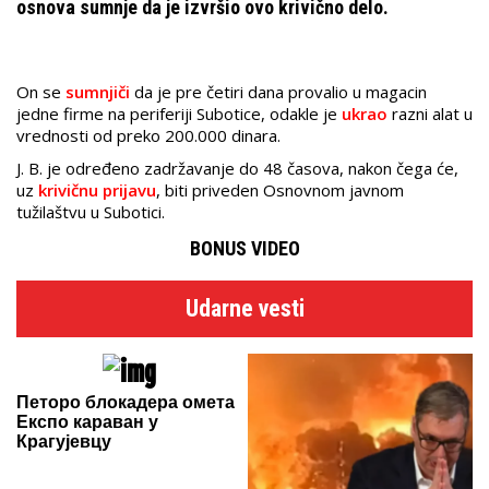
osnova sumnje da je izvršio ovo krivično delo.
On se
sumnjiči
da je pre četiri dana provalio u magacin
jedne firme na periferiji Subotice, odakle je
ukrao
razni alat u
vrednosti od preko 200.000 dinara.
J. B. je određeno zadržavanje do 48 časova, nakon čega će,
uz
krivičnu prijavu
, biti priveden Osnovnom javnom
tužilaštvu u Subotici.
BONUS VIDEO
Udarne vesti
Петоро блокадера омета
Експо караван у
Крагујевцу