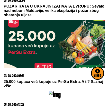
09. 08. 2026 22:04
POŽAR RATA U UKRAJINI ZAHVATA EVROPU: Sevalo
nad nebom Moldavije, velika eksplozija i požar zbog
obaranja uljeza
03. 08. 2026 07:31
VIDEO
25.000 kupaca već kupuje uz PerSu Extra. A ti? Saznaj
više
09. 08. 2026 17:25