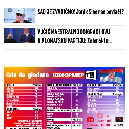
a onda je sve krenulo nizbrdo
SAD JE ZVANIČNO! Janik Siner se povlači?
VUČIĆ MAESTRALNO ODIGRAO I OVU
DIPLOMATSKU PARTIJU: Zelenski u
Beogradu potvrdio - Kosovo je Srbija