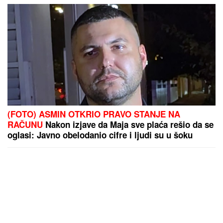
(FOTO) ASMIN OTKRIO PRAVO STANJE NA
RAČUNU
Nakon izjave da Maja sve plaća rešio da se
oglasi: Javno obelodanio cifre i ljudi su u šoku