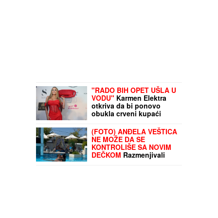
"RADO BIH OPET UŠLA U
VODU"
Karmen Elektra
otkriva da bi ponovo
obukla crveni kupaći
kostim: "Mogla bih da
imam još jednu ljubavnu
(FOTO) ANĐELA VEŠTICA
scenu"
NE MOŽE DA SE
KONTROLIŠE SA NOVIM
DEČKOM
Razmenjivali
nežnosti na privatnom
bazenu: Zbog silikona
mora na hitnu operaciju,
a tetovirani frajer je ne
pušta