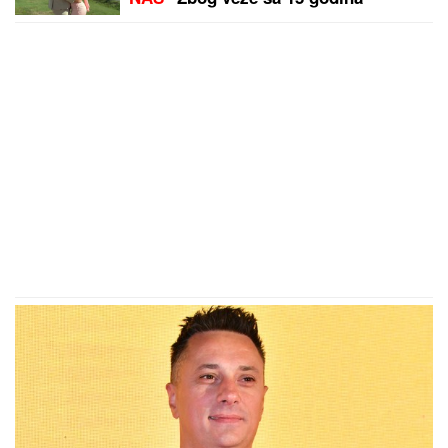
mlađom bio na stubu srama, a sada
živi život iz snova: Kupio stan u
Dubaiju i baškari se u luksuzu