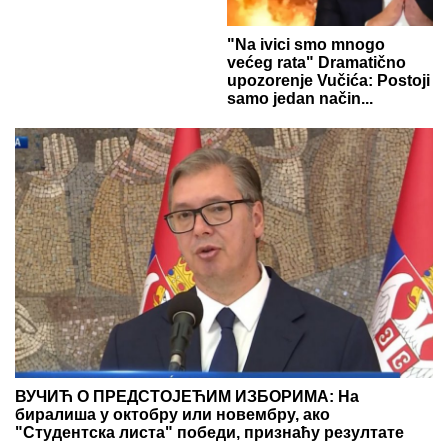
"Na ivici smo mnogo
većeg rata" Dramatično
upozorenje Vučića: Postoji
samo jedan način...
ВУЧИЋ О ПРЕДСТОЈЕЋИМ ИЗБОРИМА: На
биралиша у октобру или новембру, ако
"Студентска листа" победи, признаћу резултате