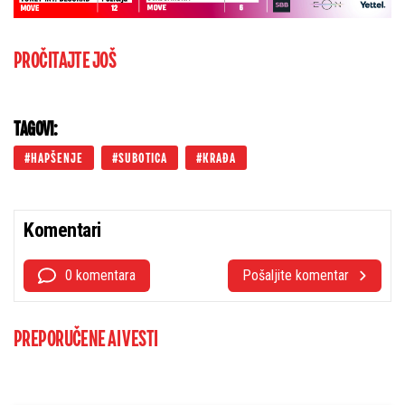
PROČITAJTE JOŠ
TAGOVI:
HAPŠENJE
SUBOTICA
KRAĐA
Komentari
0 komentara
Pošaljite komentar
PREPORUČENE AI VESTI