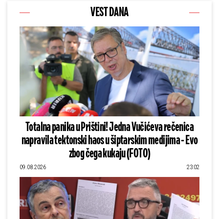
VEST DANA
Totalna panika u Prištini! Jedna Vučićeva rečenica
napravila tektonski haos u šiptarskim medijima - Evo
zbog čega kukaju (FOTO)
09.08.2026
23:02