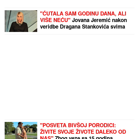
"ĆUTALA SAM GODINU DANA, ALI
VIŠE NEĆU"
Jovana Jeremić nakon
veridbe Dragana Stankovića svima
ZAPUŠILA USTA: "Došlo je vreme!
Niko me neće iskoristiti"
"POSVETA BIVŠOJ PORODICI:
ŽIVITE SVOJE ŽIVOTE DALEKO OD
NAS"
Zbog veze sa 15 godina