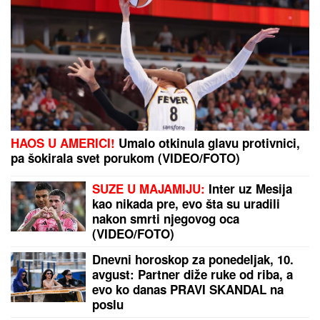
HAOS U AMERICI!
Umalo otkinula glavu protivnici,
pa šokirala svet porukom (VIDEO/FOTO)
SUZE U MAJAMIJU:
Inter uz Mesija
kao nikada pre, evo šta su uradili
nakon smrti njegovog oca
(VIDEO/FOTO)
Dnevni horoskop za ponedeljak, 10.
avgust: Partner diže ruke od riba, a
evo ko danas PRAVI SKANDAL na
poslu