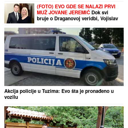
HAOS U EMISIJI!
Gledateljka se
GUŠILA U SUZAMA zbog Maje
Marinković, jecala na sav glas:
"Mnogo mi je teško"