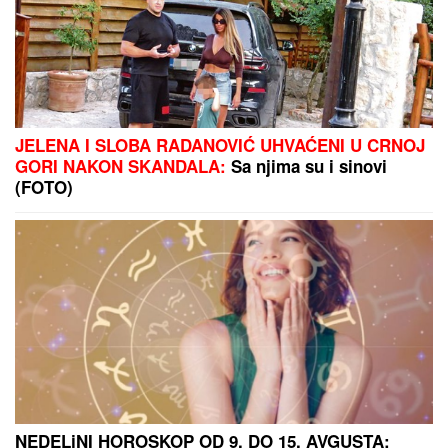
(FOTO) NAKON RAZVODA POTPUNO POSVEĆEN
NASLEDNICI
Miodrag Dragičević objavio fotografiju
ćerke, Vasilija je mamina slika i prilika