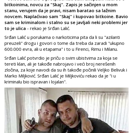
bitkoinima, novcu za "Skaj". Zapis je sačinjen u mom
stanu, verujem da je pravi, nisam baratao sa lažnim
novcem. Naplaćivao sam "Skaj" i kupovao bitkoine. Bavio
sam se kriminalom i stalno su se javljali neki problemi jer
to je ulica
- rekao je Srđan Lalić.
Srđan Lalić u porukama o narkoticima pita da li su "azilanti
preuzeli" drogu i govori o tome da treba da zaradi "ukupno
600.000 evra, ali u etapama" i to u Firenci, Rimu i Milanu.
Srđan Lalić potvrdio je priču o svim ubistvima za koja se
tereti klan, ali je takođe nabrojavo i veći broj nerešenih
zločina, za koje navodi da su ih takođe počinili Veljko Belivuk i
Marko Miljković. Srđan Lalić je Miljkoviću rekao da je "i u
kriminalu bio ispravan i lojalan".