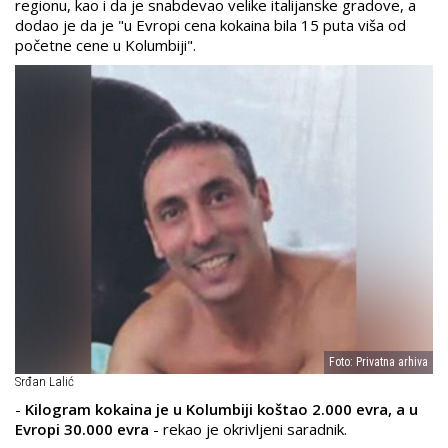
regionu, kao i da je snabdevao velike italijanske gradove, a
dodao je da je "u Evropi cena kokaina bila 15 puta viša od
početne cene u Kolumbiji".
Foto: Privatna arhiva
Srđan Lalić
-
Kilogram kokaina je u Kolumbiji koštao 2.000 evra, a u
Evropi 30.000 evra
- rekao je okrivljeni saradnik.