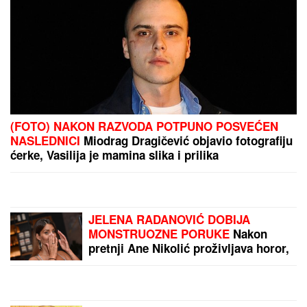
(FOTO) ANDRIJA MILOŠEVIĆ STAVIO PAPILOTNE U
KOSU
Glumac objavio fotografiju iz frizerskog
salona, spreman za novu transformaciju