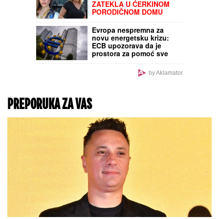
opštine i bolji život
građana (FOTO)
Bacate talog od kafe?
Pravite veliku grešku, ove
biljke uz njega rastu KAO
IZ VODE!