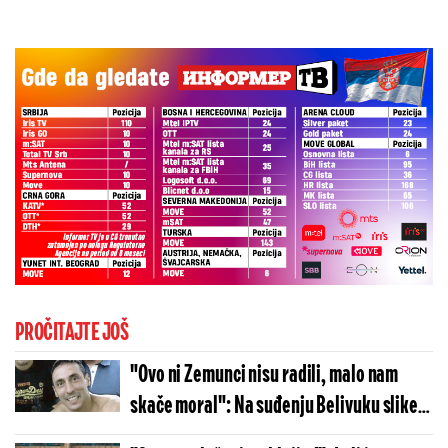
PROČITAJTE JOŠ
"Ovo ni Zemunci nisu radili, malo nam
skače moral": Na suđenju Belivuku slike
ubijenog, progovorili saradnici