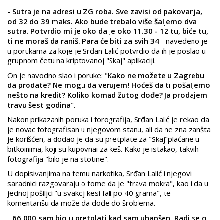
-
Sutra je na adresi u ZG roba. Sve zavisi od pakovanja,
od 32 do 39 maks. Ako bude trebalo više šaljemo dva
sutra. Potvrdio mi je oko da je oko 11.30 - 12 tu, biće tu,
ti ne moraš da raniš. Para će biti za svih 34
- navedeno je
u porukama za koje je Srđan Lalić potvrdio da ih je poslao u
grupnom četu na kriptovanoj "Skaj" aplikaciji.
On je navodno slao i poruke: "
Kako ne možete u Zagrebu
da prodate? Ne mogu da verujem! Hoćeš da ti pošaljemo
nešto na kredit? Koliko komad žutog dođe? Ja prodajem
travu šest godina
".
Nakon prikazanih poruka i forografija, Srđan Lalić je rekao da
je novac fotografisan u njegovom stanu, ali da ne zna zanšta
je korišćen, a dodao je da su pretplate za "Skaj"plaćane u
bitkoinima, koji su kupovnai za keš. Kako je istakao, takvih
fotografija "bilo je na stotine".
U dopisivanjima na temu narkotika, Srđan Lalić i njegovi
saradnici razgovaraju o tome da je "trava mokra", kao i da u
jednoj pošiljci "u svakoj kesi fali po 40 grama", te
komentarišu da može da dođe do šroblema.
-
66.000 sam bio u pretplati kad sam uhapšen. Radi se o