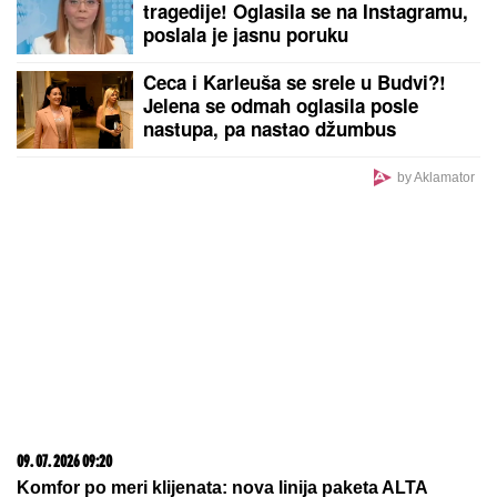
Ovna očekuje sudbinski susret, Lava "španska
serija" u ljubavi, Strelca uvećanje prihoda
by Aklamator
PREPORUKA ZA VAS
U drugoj nedelji avgusta životi OVA 4 ZNAKA
promeniće se iz korena: Evo ko može da se nada
SUDBONOSNOM SUSRETU, a koga čeka poslovna
ponuda IZ SNOVA