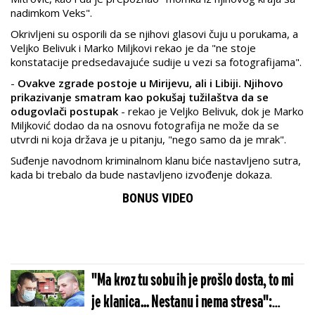
nadimkom Veks".
Okrivljeni su osporili da se njihovi glasovi čuju u porukama, a
Veljko Belivuk i Marko Miljkovi rekao je da "ne stoje
konstatacije predsedavajuće sudije u vezi sa fotografijama".
-
Ovakve zgrade postoje u Mirijevu, ali i Libiji. Njihovo
prikazivanje smatram kao pokušaj tužilaštva da se
odugovlači postupak
- rekao je Veljko Belivuk, dok je Marko
Miljković dodao da na osnovu fotografija ne može da se
utvrdi ni koja država je u pitanju, "nego samo da je mrak".
Suđenje navodnom kriminalnom klanu biće nastavljeno sutra,
kada bi trebalo da bude nastavljeno izvođenje dokaza.
BONUS VIDEO
"Ma kroz tu sobu ih je prošlo dosta, to mi
je klanica... Nestanu i nema stresa":