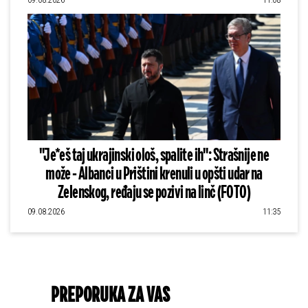
"Je*eš taj ukrajinski ološ, spalite ih": Strašnije ne
može - Albanci u Prištini krenuli u opšti udar na
Zelenskog, ređaju se pozivi na linč (FOTO)
09.08.2026
11:35
PREPORUKA ZA VAS