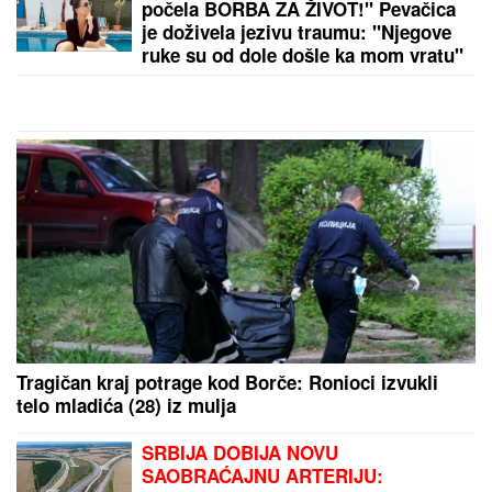
(FOTO) EVO GDE SE NALAZI PRVI
MUŽ JOVANE JEREMIĆ
Dok svi
bruje o Draganovoj veridbi, Vojislav
napustio Srbiju, a voditeljki je velika
podrška: "Brak nam je bio savršen"
Akcija policije u Tuzima: Evo šta je pronađeno u
vozilu