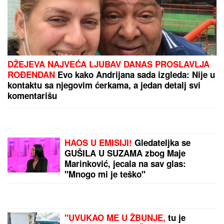
Turista pokazao šta ga je sačekalo u luks apartmanu
u Hrvatskoj: "Da li biste vi ostali ovde?" (VIDEO)