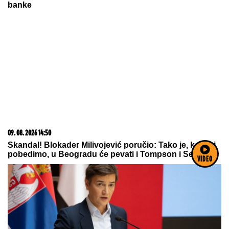
KRVAVI EVRI
Dok su Milica i Marko
mučili pekara (73) tokom intimnog
VIDEO
odnosa, Martina (30) je u "puntu"
radila JEDNU stvar! (FOTO, VIDEO)