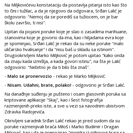
Na Miljkovićevu konstataciju da postavlja pitanja isto kao što
to čini i tužilac, a da je njegovo da odgovara, Srđan Lalić je
odgovorio: "Nemoj da se porediš sa tužiocem, on je bar
školu završio, ti nisi".
Upitan da pojasni poruke koje je slao o zasadima marihuane,
stanovima koje je govorio da ima, kao i hiljadama evra koje
je spominjao, Srđan Lalić je rekao da su neke poruke "malo
uličarsko hvalisanje" i da "nisu baš u skladu sa istinom".
Drugookrivljeni Marko Miljković je potom upitao "kako onda
da znaju kada izmišlja, a kada govori istinu", na šta je Lalić
odgovorio: "Nebitno je da ti bilo šta znaš".
-
Malo se pronervozio
- rekao je Marko Miljković.
-
Nisam. Udahni, brate, polako!
- odgovorio je Srđan Lalić.
Na danađnje suđenju je pušteno i osam glasovnih poruka sa
kriptovane aplikacije "Skaj", kao i šest fotografija
razmenjenih preko iste, a sve u vezi sa navodnim ubistvom
Zdravka Radojevića.
Okrivljeni saradnik Srđan Lalić rekao je pred sudom da su
poruke razmenjivali braća Miloš i Marko Budimir i Dragan
Mitrović, kao i da je prepoznao "momka iz njihovog kraja sa