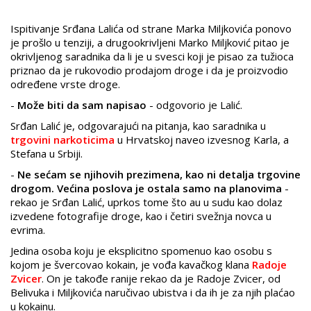
Ispitivanje Srđana Lalića od strane Marka Miljkovića ponovo
je prošlo u tenziji, a drugookrivljeni Marko Miljković pitao je
okrivljenog saradnika da li je u svesci koji je pisao za tužioca
priznao da je rukovodio prodajom droge i da je proizvodio
određene vrste droge.
-
Može biti da sam napisao
- odgovorio je Lalić.
Srđan Lalić je, odgovarajući na pitanja, kao saradnika u
trgovini narkoticima
u Hrvatskoj naveo izvesnog Karla, a
Stefana u Srbiji.
-
Ne sećam se njihovih prezimena, kao ni detalja trgovine
drogom. Većina poslova je ostala samo na planovima
-
rekao je Srđan Lalić, uprkos tome što au u sudu kao dolaz
izvedene fotografije droge, kao i četiri svežnja novca u
evrima.
Jedina osoba koju je eksplicitno spomenuo kao osobu s
kojom je švercovao kokain, je vođa kavačkog klana
Radoje
Zvicer
. On je takođe ranije rekao da je Radoje Zvicer, od
Belivuka i Miljkovića naručivao ubistva i da ih je za njih plaćao
u kokainu.