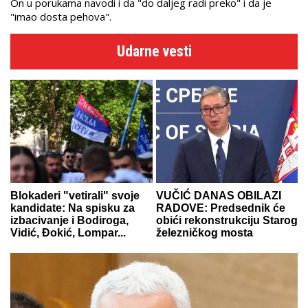
On u porukama navodi i da "do daljeg radi preko" i da je
"imao dosta pehova".
Udarne vesti
Blokaderi "vetirali" svoje
VUČIĆ DANAS OBILAZI
kandidate: Na spisku za
RADOVE: Predsednik će
izbacivanje i Bodiroga,
obići rekonstrukciju Starog
Vidić, Đokić, Lompar...
železničkog mosta