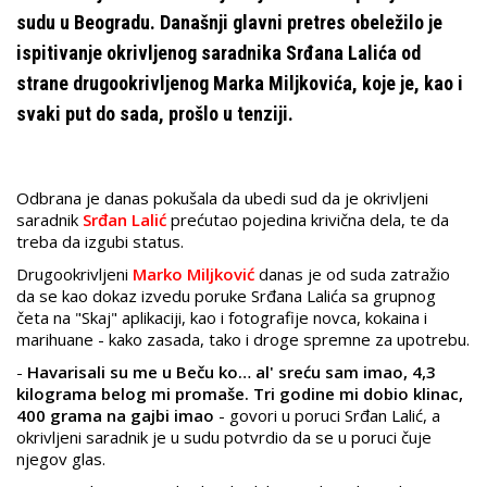
sudu u Beogradu. Današnji glavni pretres obeležilo je
ispitivanje okrivljenog saradnika Srđana Lalića od
strane drugookrivljenog Marka Miljkovića, koje je, kao i
svaki put do sada, prošlo u tenziji.
Odbrana je danas pokušala da ubedi sud da je okrivljeni
saradnik
Srđan Lalić
prećutao pojedina krivična dela, te da
treba da izgubi status.
Drugookrivljeni
Marko Miljković
danas je od suda zatražio
da se kao dokaz izvedu poruke Srđana Lalića sa grupnog
četa na "Skaj" aplikaciji, kao i fotografije novca, kokaina i
marihuane - kako zasada, tako i droge spremne za upotrebu.
-
Havarisali su me u Beču ko… al' sreću sam imao, 4,3
kilograma belog mi promaše. Tri godine mi dobio klinac,
400 grama na gajbi imao
- govori u poruci Srđan Lalić, a
okrivljeni saradnik je u sudu potvrdio da se u poruci čuje
njegov glas.