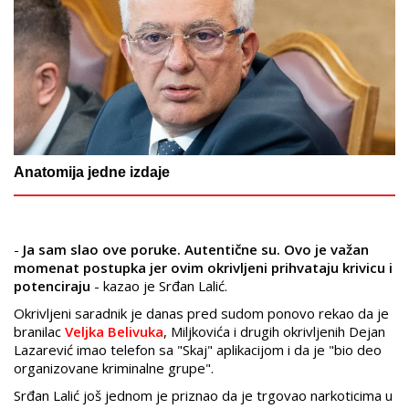
Anatomija jedne izdaje
-
Ja sam slao ove poruke. Autentične su. Ovo je važan
momenat postupka jer ovim okrivljeni prihvataju krivicu i
potenciraju
- kazao je Srđan Lalić.
Okrivljeni saradnik je danas pred sudom ponovo rekao da je
branilac
Veljka Belivuka
, Miljkovića i drugih okrivljenih Dejan
Lazarević imao telefon sa "Skaj" aplikacijom i da je "bio deo
organizovane kriminalne grupe".
Srđan Lalić još jednom je priznao da je trgovao narkoticima u