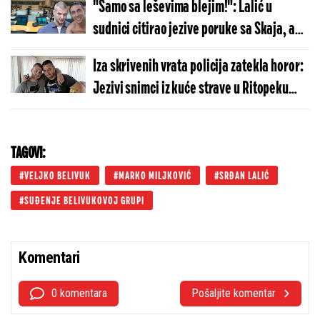
"Samo sa leševima blejim!": Lalić u
sudnici citirao jezive poruke sa Skaja, a
reakcija desne ruke Belivuka šokirala sve
Iza skrivenih vrata policija zatekla horor:
Jezivi snimci iz kuće strave u Ritopeku
prvi put pušteni u sudnici (FOTO)
TAGOVI:
VELJKO BELIVUK
MARKO MILJKOVIĆ
SRĐAN LALIĆ
SUĐENJE BELIVUKOVOJ GRUPI
Komentari
0 komentara
Pošaljite komentar