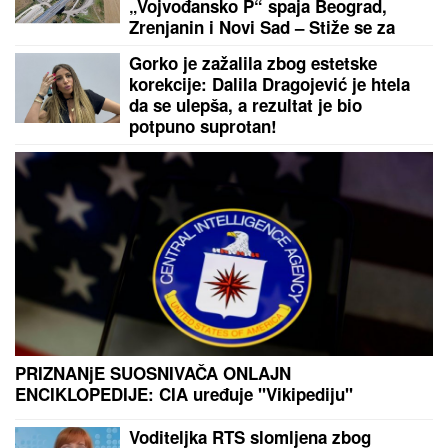
JELENA I SLOBA RADANOVIĆ UHVAĆENI U CRNOJ
GORI NAKON SKANDALA:
Sa njima su i sinovi
(FOTO)
NEDELjNI HOROSKOP OD 9. DO 15. AVGUSTA: