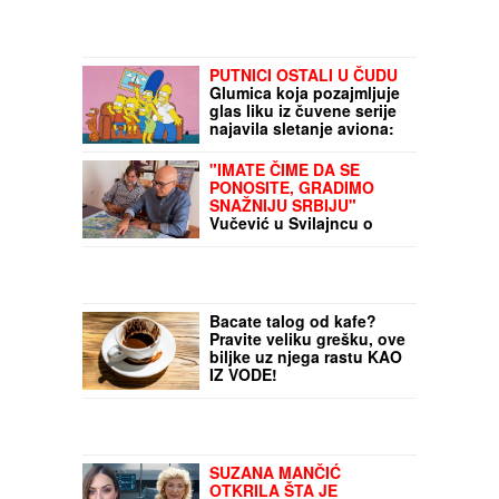
PUTNICI OSTALI U ČUDU
Glumica koja pozajmljuje
glas liku iz čuvene serije
najavila sletanje aviona:
"Dame i gospodo, ovde
Bart Simpson"
"IMATE ČIME DA SE
PONOSITE, GRADIMO
SNAŽNIJU SRBIJU"
Vučević u Svilajncu o
planovima za razvoj