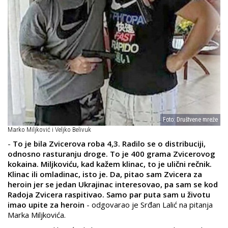
Foto: Društvene mreže
Marko Miljković i Veljko Belivuk
-
To je bila Zvicerova roba 4,3. Radilo se o distribuciji,
odnosno rasturanju droge. To je 400 grama Zvicerovog
kokaina. Miljkoviću, kad kažem klinac, to je ulični rečnik.
Klinac ili omladinac, isto je. Da, pitao sam Zvicera za
heroin jer se jedan Ukrajinac interesovao, pa sam se kod
Radoja Zvicera raspitivao. Samo par puta sam u životu
imao upite za heroin
- odgovarao je Srđan Lalić na pitanja
Marka Miljkovića.