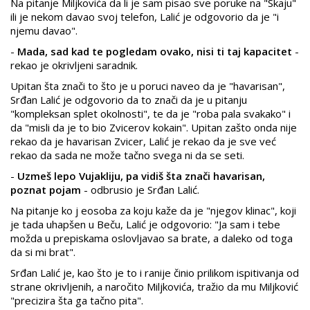
Na pitanje Miljkovića da li je sam pisao sve poruke na "Skaju"
ili je nekom davao svoj telefon, Lalić je odgovorio da je "i
njemu davao".
-
Mada, sad kad te pogledam ovako, nisi ti taj kapacitet
-
rekao je okrivljeni saradnik.
Upitan šta znači to što je u poruci naveo da je "havarisan",
Srđan Lalić je odgovorio da to znači da je u pitanju
"kompleksan splet okolnosti", te da je "roba pala svakako" i
da "misli da je to bio Zvicerov kokain". Upitan zašto onda nije
rekao da je havarisan Zvicer, Lalić je rekao da je sve već
rekao da sada ne može tačno svega ni da se seti.
-
Uzmeš lepo Vujakliju, pa vidiš šta znači havarisan,
poznat pojam
- odbrusio je Srđan Lalić.
Na pitanje ko j eosoba za koju kaže da je "njegov klinac", koji
je tada uhapšen u Beču, Lalić je odgovorio: "Ja sam i tebe
možda u prepiskama oslovljavao sa brate, a daleko od toga
da si mi brat".
Srđan Lalić je, kao što je to i ranije činio prilikom ispitivanja od
strane okrivljenih, a naročito Miljkovića, tražio da mu Miljković
"precizira šta ga tačno pita".