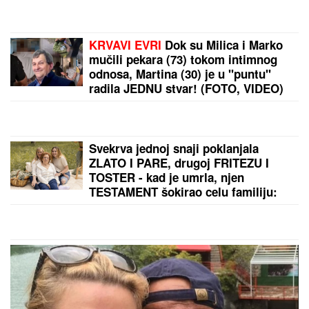
Danas valja uraditi OVE DVE STVARI
da bi vas pratili VELIKA SREĆA I
BLAGOSLOV: Slavi se SVETI
PANTELEJMON- veruje se da
NJEGOVE MOŠTI imaju isceljiteljske
moći