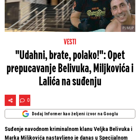
P.I/MUP
VESTI
"Udahni, brate, polako!": Opet
prepucavanje Belivuka, Miljkovića i
Lalića na suđenju
0
Dodaj Informer kao željeni izvor na Googlu
Suđenje navodnom kriminalnom klanu Veljka Belivuka i
Marka Miljkovića nastavljeno je danas u Specijalnom