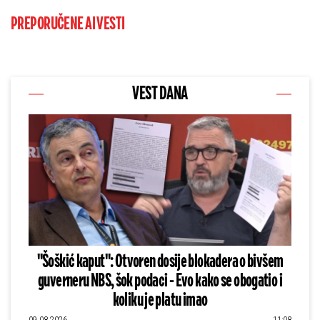
PREPORUČENE AI VESTI
VEST DANA
"Šoškić kaput": Otvoren dosije blokadera o bivšem
guverneru NBS, šok podaci - Evo kako se obogatio i
koliku je platu imao
09.08.2026
11:08