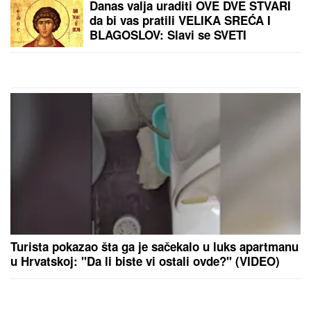
"MNOGO SAM TUŽAN, POČIVAJ U
MIRU"
Pevačica umrla nakon borbe
sa leukemijom, imala transplantaciju
koštane srži, pa se stanje pogoršalo:
Emir Habibović se oprostio