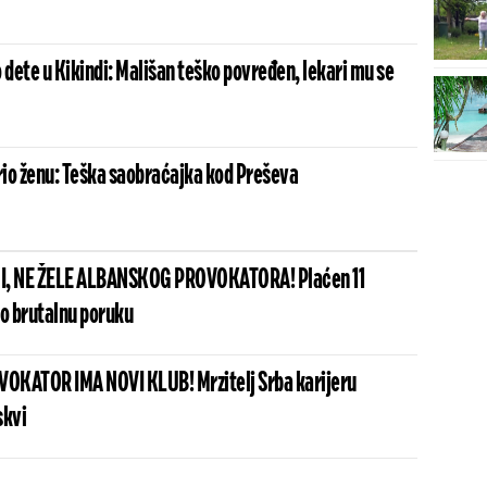
dete u Kikindi: Mališan teško povređen, lekari mu se
io ženu: Teška saobraćajka kod Preševa
I, NE ŽELE ALBANSKOG PROVOKATORA! Plaćen 11
io brutalnu poruku
OKATOR IMA NOVI KLUB! Mrzitelj Srba karijeru
skvi