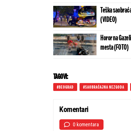
Teška saobraćaj
(VIDEO)
Horor na Gazeli
mesta (FOTO)
TAGOVI:
BEOGRAD
SAOBRAĆAJNA NEZGODA
Komentari
0 komentara