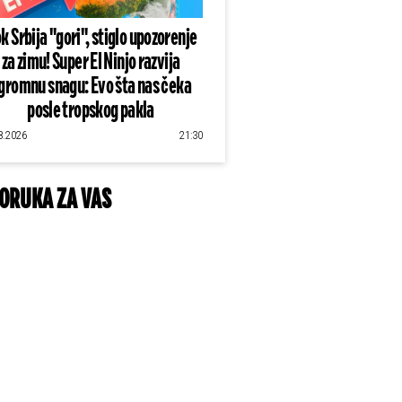
k Srbija "gori", stiglo upozorenje
za zimu! Super El Ninjo razvija
gromnu snagu: Evo šta nas čeka
posle tropskog pakla
8.2026
21:30
ORUKA ZA VAS