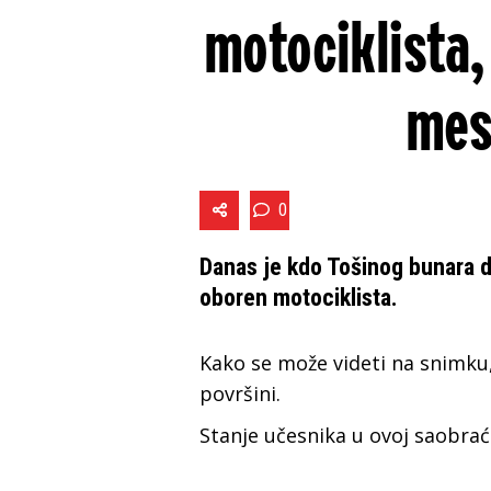
motociklista,
mes
0
Danas je kdo Tošinog bunara d
oboren motociklista.
Kako se može videti na snimku
površini.
Stanje učesnika u ovoj saobrać