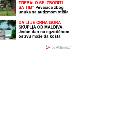
TREBALO SE IZBORITI
SA TIM"
Pevačica zbog
unuka sa autizmom otišla
da živi na selo, pa morala
da donese najtežu
DA LI JE CRNA GORA
odluku: "Postao je
SKUPLjA OD MALDIVA:
agresivan"
Jedan dan na egzotičnom
ostrvu može da košta
manje nego u Budvi
by Aklamator