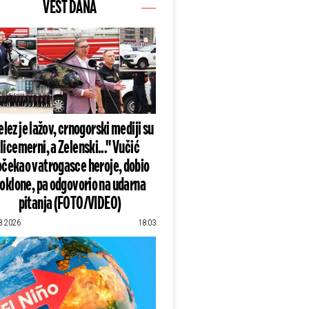
VEST DANA
lez je lažov, crnogorski mediji su
licemerni, a Zelenski..." Vučić
čekao vatrogasce heroje, dobio
oklone, pa odgovorio na udarna
pitanja (FOTO/VIDEO)
8.2026
18:03