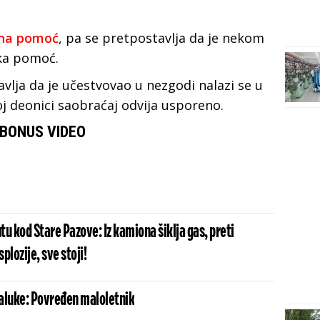
na pomoć
, pa se pretpostavlja da je nekom
ka pomoć.
vlja da je učestvovao u nezgodi nalazi se u
oj deonici saobraćaj odvija usporeno.
BONUS VIDEO
u kod Stare Pazove: Iz kamiona šiklja gas, preti
plozije, sve stoji!
aluke: Povređen maloletnik