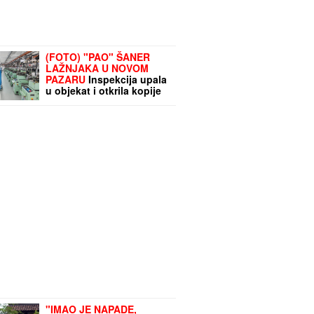
(FOTO) "PAO" ŠANER
LAŽNJAKA U NOVOM
PAZARU
Inspekcija upala
u objekat i otkrila kopije
poznatih marki vredne
13,6 miliona: Radnici
radili "NA CRNO"
"IMAO JE NAPADE,