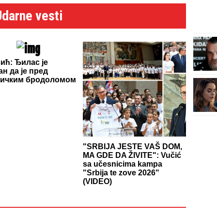
Udarne vesti
ић: Ђилас је
ан да је пред
тичким бродоломом
"SRBIJA JESTE VAŠ DOM,
MA GDE DA ŽIVITE": Vučić
sa učesnicima kampa
"Srbija te zove 2026"
(VIDEO)