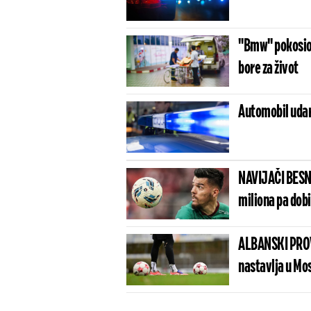
"Bmw" pokosio 
bore za život
Automobil udar
NAVIJAČI BESN
miliona pa dob
ALBANSKI PROV
nastavlja u Mo