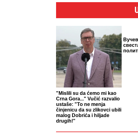
Вучев
свест
поли
"Mislili su da ćemo mi kao
Crna Gora..." Vučić razvalio
ustaše: "To ne menja
činjenicu da su zlikovci ubili
malog Dobrića i hiljade
drugih!"