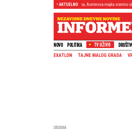
ca bi..." Skandal pred kamerama, Asminova majka sramno izvređala Maju (VIDEO)
• AKTUELNO
NOVO
POLITIKA
DRUŠTV
EXATLON
TAJNE MALOG GRADA
V
HRONIKA