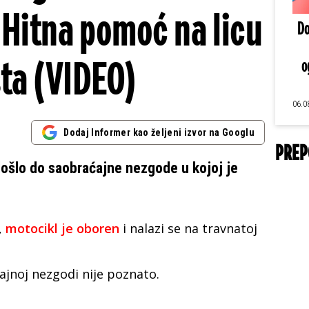
 Hitna pomoć na licu
Do
ta (VIDEO)
o
06.0
Dodaj Informer kao željeni izvor na Googlu
PREP
ošlo do saobraćajne nezgode u kojoj je
,
motocikl je oboren
i nalazi se na travnatoj
ajnoj nezgodi nije poznato.