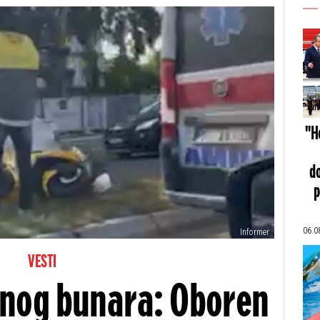
"He
do
p
06.0
Informer
VESTI
inog bunara: Oboren