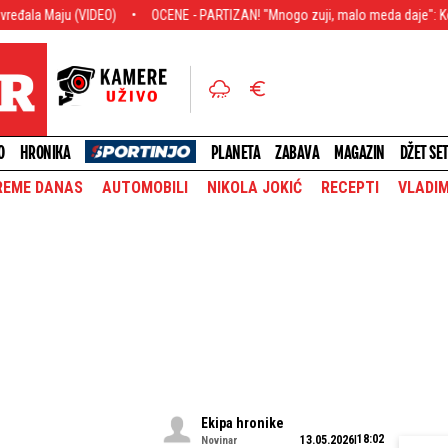
OCENE - PARTIZAN! "Mnogo zuji, malo meda daje": Koji fudbaler Partizana 
O
HRONIKA
PLANETA
ZABAVA
MAGAZIN
DŽET SE
REME DANAS
AUTOMOBILI
NIKOLA JOKIĆ
RECEPTI
VLADIM
Ekipa hronike
18:02
13.05.2026
Novinar