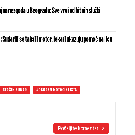
na nezgoda u Beogradu: Sve vrvi od hitnih službi
: Sudarili se taksi i motor, lekari ukazuju pomoć na licu
TOŠIN BUNAR
OBOREN MOTOCIKLISTA
Pošaljite komentar