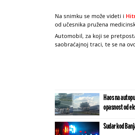
Na snimku se može videti i
Hit
od učesnika pružena medicins
Automobil, za koji se pretposta
saobraćajnoj traci, te se na ov
Haos na autoput
opasnost od eks
Sudar kod Banj