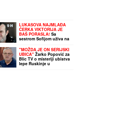
LUKASOVA NAJMLAĐA
ĆERKA VIKTORIJA JE
BAŠ PORASLA!
Sa
sestrom Sofijom uživa na
moru: Ponosna mama
Sonja pokazala fotke,
"MOŽDA JE ON SERIJSKI
puno joj srce
UBICA"
Žarko Popović za
Blic TV o misteriji ubistva
lepe Ruskinje u
Beogradu: "Treba
proveriti da nije još
negde u Srbiji napravio
neko ZLO"