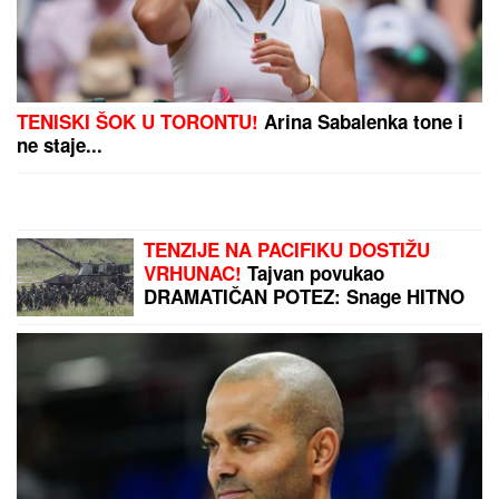
TENISKI ŠOK U TORONTU!
Arina Sabalenka tone i
ne staje...
TENZIJE NA PACIFIKU DOSTIŽU
VRHUNAC!
Tajvan povukao
DRAMATIČAN POTEZ: Snage HITNO
izašle na Granično ostrvo – sprema
se NEPOSREDNI SUKOB?!