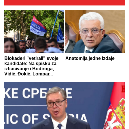
Blokaderi "vetirali" svoje
Anatomija jedne izdaje
kandidate: Na spisku za
izbacivanje i Bodiroga,
Vidić, Đokić, Lompar...