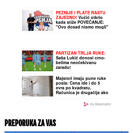
PEZNIJE I PLATE RASTU
ZAJEDNO!
Vučić otkrio
kada stiže POVEĆANJE:
"Ovo dosad nismo mogli"
PARTIZAN TRLJA RUKE:
Saša Lukić donosi crno-
belima neočekivanu
zaradu!
Majstori imaju pune ruke
posla: Cena ide i do 5
evra po kvadratu,
Računica je drugačija ako
se sami prihvatite valjka
by Aklamator
PREPORUKA ZA VAS