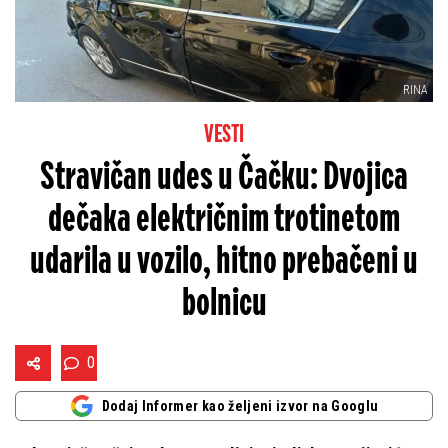
RINA
VESTI
Stravičan udes u Čačku: Dvojica
dečaka električnim trotinetom
udarila u vozilo, hitno prebačeni u
bolnicu
0
Dodaj Informer kao željeni izvor na Googlu