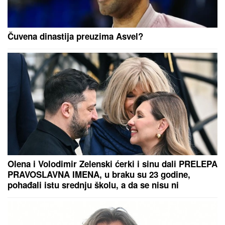
Čuvena dinastija preuzima Asvel?
Olena i Volodimir Zelenski ćerki i sinu dali PRELEPA
PRAVOSLAVNA IMENA, u braku su 23 godine,
pohađali istu srednju školu, a da se nisu ni
poznavali, a onda je ovaj susret bio presudan