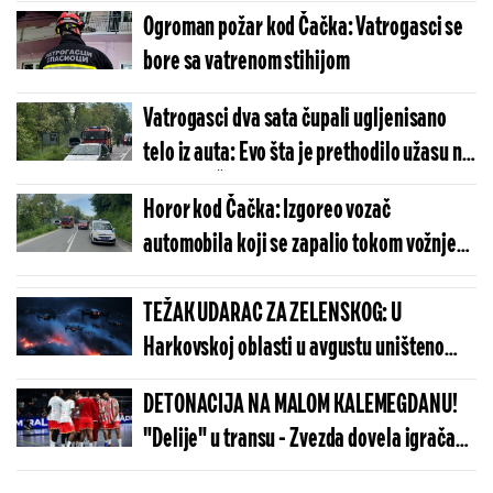
bilo je pitanje trenutka (VIDEO)
Ogroman požar kod Čačka: Vatrogasci se
bore sa vatrenom stihijom
Vatrogasci dva sata čupali ugljenisano
telo iz auta: Evo šta je prethodilo užasu na
putu kod Čačka
Horor kod Čačka: Izgoreo vozač
automobila koji se zapalio tokom vožnje
(FOTO)
TEŽAK UDARAC ZA ZELENSKOG: U
Harkovskoj oblasti u avgustu uništeno
više od 100 „baba jaga“
DETONACIJA NA MALOM KALEMEGDANU!
"Delije" u transu - Zvezda dovela igrača
Real Madrida!