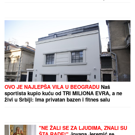
OVO JE NAJLEPŠA VILA U BEOGRADU
Naš
sportista kupio kuću od TRI MILIONA EVRA, a ne
živi u Srbiji: Ima privatan bazen i fitnes salu
"NE ŽALI SE ZA LJUDIMA, ZNALI SU
ŠTA RADE!"
Jovana Jeremić se