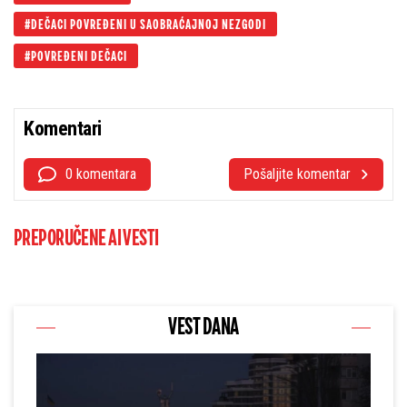
DEČACI POVREĐENI U SAOBRAĆAJNOJ NEZGODI
POVREĐENI DEČACI
Komentari
0 komentara
Pošaljite komentar
PREPORUČENE AI VESTI
VEST DANA