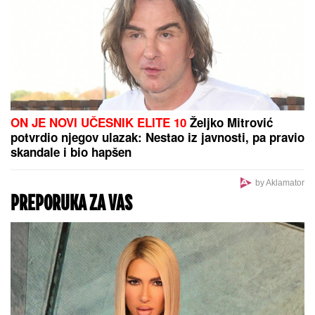
ON JE NOVI UČESNIK ELITE 10
Željko Mitrović
potvrdio njegov ulazak: Nestao iz javnosti, pa pravio
skandale i bio hapšen
by Aklamator
PREPORUKA ZA VAS