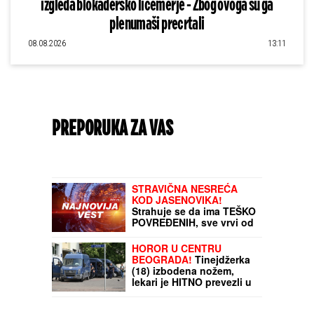
izgleda blokadersko licemerje - Zbog ovoga su ga
plenumaši precrtali
08.08.2026
13:11
PREPORUKA ZA VAS
STRAVIČNA NESREĆA
KOD JASENOVIKA!
Strahuje se da ima TEŠKO
POVREĐENIH, sve vrvi od
policije i Hitne pomoći
(FOTO)
HOROR U CENTRU
BEOGRADA!
Tinejdžerka
(18) izbodena nožem,
lekari je HITNO prevezli u
Urgentni centar