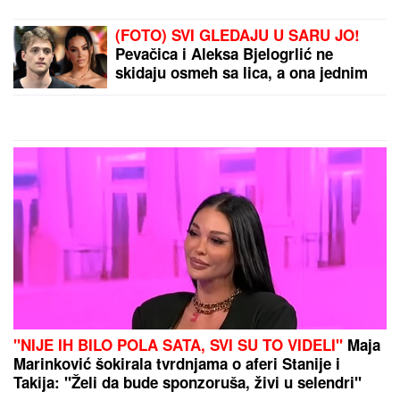
(FOTO) SVI GLEDAJU U SARU JO!
Pevačica i Aleksa Bjelogrlić ne
skidaju osmeh sa lica, a ona jednim
potezom OČARALA SVE
"NIJE IH BILO POLA SATA, SVI SU TO VIDELI"
Maja
Marinković šokirala tvrdnjama o aferi Stanije i
Takija: "Želi da bude sponzoruša, živi u selendri"