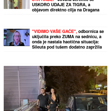
USKORO UDAJE ZA TIGRA, a
objavom direktno cilja na Dragana
Stankovića
"VIDIMO VAŠE GAĆE",
odbornica se
uključila preko ZUMA na sednicu, a
onda je nastala haotična situacija:
Sileuta pod tušem dodatno zapržila
čorbu