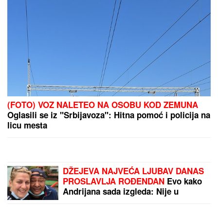
(FOTO) VOZ NALETEO NA OSOBU KOD ZEMUNA
Oglasili se iz "Srbijavoza": Hitna pomoć i policija na
licu mesta
DŽEJEVA NAJVEĆA LJUBAV DANAS
PROSLAVLJA ROĐENDAN
Evo kako
Andrijana sada izgleda: Nije u
kontaktu sa njegovim ćerkama, a
jedan detalj svi komentarišu