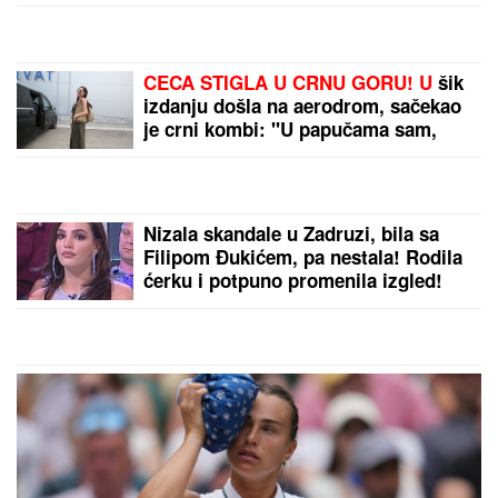
CECA STIGLA U CRNU GORU! U
šik
izdanju došla na aerodrom, sačekao
je crni kombi: "U papučama sam,
skršiću se" (VIDEO)
Nizala skandale u Zadruzi, bila sa
Filipom Đukićem, pa nestala! Rodila
ćerku i potpuno promenila izgled!
(FOTO)