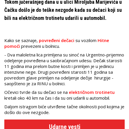
Tokom jučerašnjeg dana u u ulici Miroljuba Marijevića u
Čačku došlo je do teške nezgode kada su dečaci koji su
bili na električnom trotinetu udarili u automobil.
Kako se saznaje,
povređeni dečaci
su vozilom
Hitne
pomoći
prevezeni u bolnicu.
- Dva maloletna lica primljena su sinoć na Urgentno-prijemno
odeljenje povređena u saobraćajnom udesu. Dečak starosti
11 godina ima prelom butne kosti i primljen je u jedinicu
intenzivne nege. Drugi povređeni starosti 11 godina sa
povredom glave primljen na odeljenje dečije hirurgije -
saopšteno je za RINU u bolnici.
Očevici tvrde da su dečaci se na
električnom trotinetu
kretali oko 40 km na čas i da su oni udarili u automobil.
Daljom istragom biće utvrđene tačne okolnosti pod kojima je
došlo do ove nezgode.
Udarne vesti