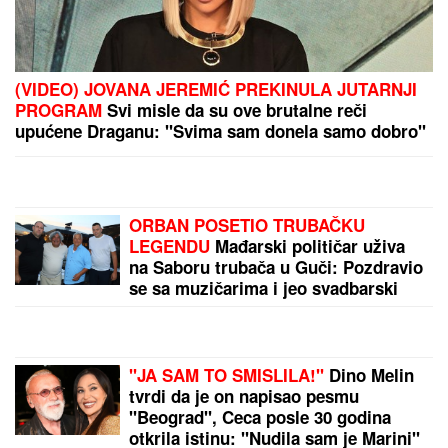
(VIDEO) JOVANA JEREMIĆ PREKINULA JUTARNJI
PROGRAM
Svi misle da su ove brutalne reči
upućene Draganu: "Svima sam donela samo dobro"
ORBAN POSETIO TRUBAČKU
LEGENDU
Mađarski političar uživa
na Saboru trubača u Guči: Pozdravio
se sa muzičarima i jeo svadbarski
kupus
"JA SAM TO SMISLILA!"
Dino Melin
tvrdi da je on napisao pesmu
"Beograd", Ceca posle 30 godina
otkrila istinu: "Nudila sam je Marini"