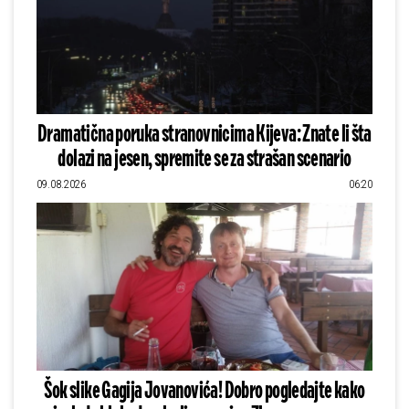
Dramatična poruka stranovnicima Kijeva: Znate li šta
dolazi na jesen, spremite se za strašan scenario
09.08.2026
06:20
Šok slike Gagija Jovanovića! Dobro pogledajte kako