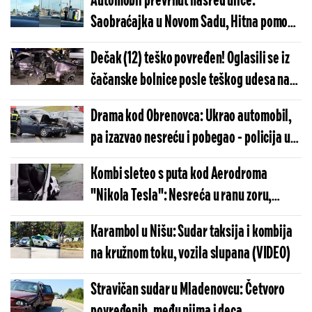
Automobil prevrnut nasred ulice:
Saobraćajka u Novom Sadu, Hitna pomoć
na licu mesta (VIDEO)
Dečak (12) teško povređen! Oglasili se iz
čačanske bolnice posle teškog udesa na
Ibarskoj magistrali (FOTO/VIDEO)
Drama kod Obrenovca: Ukrao automobil,
pa izazvao nesreću i pobegao - policija u
vozilu našla ključni dokaz
Kombi sleteo s puta kod Aerodroma
"Nikola Tesla": Nesreća u ranu zoru,
vozač tvrdi da mu je pukla guma
Karambol u Nišu: Sudar taksija i kombija
na kružnom toku, vozila slupana (VIDEO)
Stravičan sudar u Mladenovcu: Četvoro
povređenih, među njima i deca