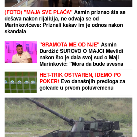
(FOTO) "MAJA SVE PLAĆA"
Asmin priznao šta se
dešava nakon rijalitija, ne odvaja se od
Marinkovićeve: Priznali kakav im je odnos nakon
skandala
"SRAMOTA ME OD NJE"
Asmin
Durdžić SUROVO O MAJCI Mevlidi
nakon što je dala svoj sud o Maji
Marinković: "Mora da bude svesna
da je domaćica!"
HET-TRIK OSTVAREN, IDEMO PO
POKER!
Evo današnjih predloga za
goleade u prvom poluvremenu