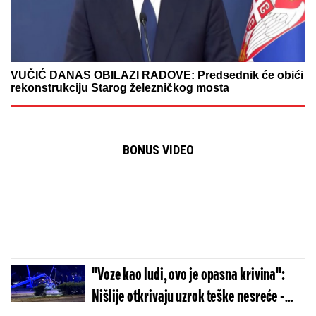
VUČIĆ DANAS OBILAZI RADOVE: Predsednik će obići
rekonstrukciju Starog železničkog mosta
BONUS VIDEO
"Voze kao ludi, ovo je opasna krivina":
Nišlije otkrivaju uzrok teške nesreće -