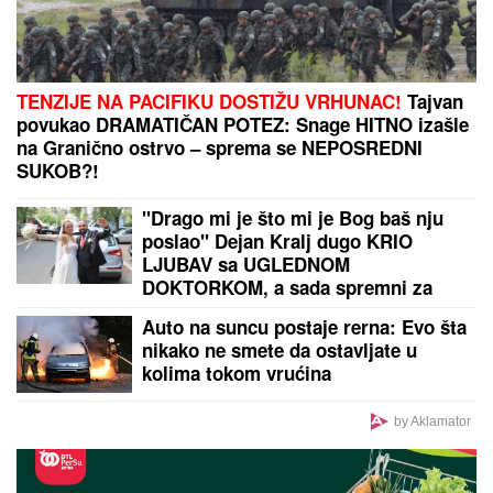
TENZIJE NA PACIFIKU DOSTIŽU VRHUNAC!
Tajvan
povukao DRAMATIČAN POTEZ: Snage HITNO izašle
na Granično ostrvo – sprema se NEPOSREDNI
SUKOB?!
"Drago mi je što mi je Bog baš nju
poslao" Dejan Kralj dugo KRIO
LJUBAV sa UGLEDNOM
DOKTORKOM, a sada spremni za
novo životno poglavlje (VIDEO)
Auto na suncu postaje rerna: Evo šta
nikako ne smete da ostavljate u
kolima tokom vrućina
by Aklamator