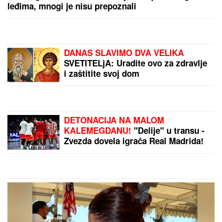
otkrila ono o ČEMU JE ĆUTALA MESECIMA:
Jednom fotografijom stavila tačku na nagađanja
DALILA DRAGOJEVIĆ ŽELI U ELITU
10
Otkrila pod kojim uslovima bi
ušla, cifra je ogromna: Spomenula i
skandal sa Dragojevićem
VERENICA DRAGANA STANKOVIĆA
POSTALA PREDMET PODSMEHA
Zbog jednog detalja sa veridbe je
urnišu na mrežama: "Bukvalno dva
dinara"