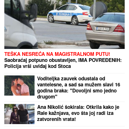
DETONACIJA NA MALOM
KALEMEGDANU!
"Delije" u transu -
Zvezda dovela igrača Real Madrida!
"ODUSTALI SMO OD VANTELESNE NAKON
NEUSPEŠNIH POKUŠAJA"
Voditeljka sa mužem
slavi 16 godina braka: "Dovoljni smo jedno drugom"