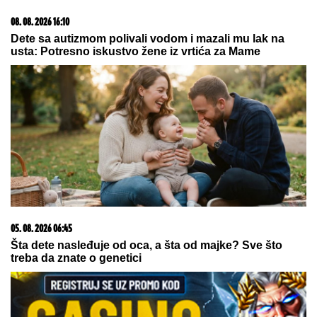
09. 08. 2026 06:26
Da li deca nasleđuju otpornost na stres? Evo šta kaže
nauka
03. 08. 2026 13:23
Hibrid broj 1 koji osvaja Evropu, sada po specijalnoj