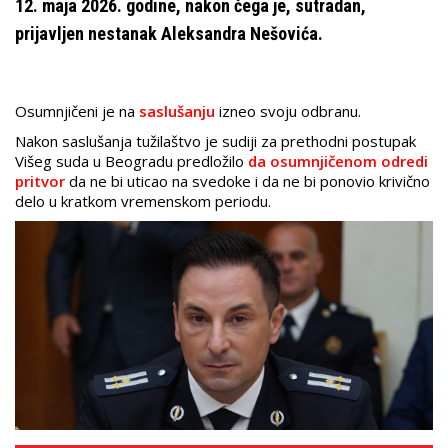
12. maja 2026. godine, nakon čega je, sutradan,
prijavljen nestanak Aleksandra Nešovića.
Osumnjičeni je na
saslušanju
izneo svoju odbranu.
Nakon saslušanja tužilaštvo je sudiji za prethodni postupak
Višeg suda u Beogradu predložilo
da osumnjičenom odredi
pritvor
da ne bi uticao na svedoke i da ne bi ponovio krivično
delo u kratkom vremenskom periodu.