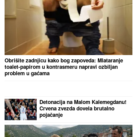
(VIDEO) JOVANA JEREMIĆ PREKINULA JUTARNJI
PROGRAM
Svi misle da su ove brutalne reči
upućene Draganu: "Svima sam donela samo dobro"
"NIJE IH BILO POLA SATA, SVI SU
TO VIDELI"
Maja Marinković šokirala
tvrdnjama o aferi Stanije i Takija: