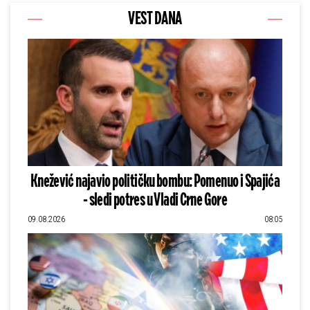
VEST DANA
Knežević najavio političku bombu: Pomenuo i Spajića
- sledi potres u Vladi Crne Gore
09.08.2026
08:05