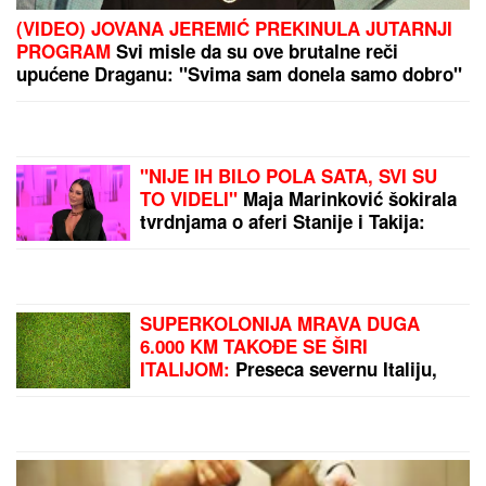
GOCA BOŽINOVSKA SA PORODICOM U GRČKOJ!
Snajka Bojana grmi u kupaćem, pevačica se sunča:
Oglasila se sa jahte, ovako se baškare (FOTO)
(PAPARACO) ĐINA DŽINOVIĆ U
CRNOJ GORI
Evo kako izgleda bez
filtera: U haljini do poda sa golim
leđima, mnogi je nisu prepoznali
VERENICA DRAGANA STANKOVIĆA
POSTALA PREDMET PODSMEHA
Zbog jednog detalja sa veridbe je
urnišu na mrežama: "Bukvalno dva
dinara"