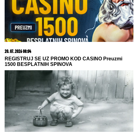
akcijskoj ceni od 19.990€ do 31.8.
08. 08. 2026 16:10
Dete sa autizmom polivali vodom i mazali mu lak na
usta: Potresno iskustvo žene iz vrtića za Mame