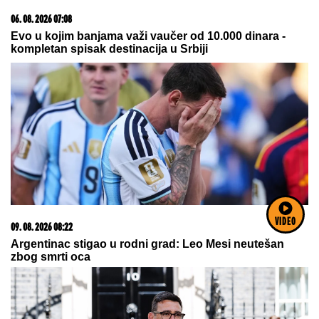
09. 08. 2026 08:56
"GDE ŽIVI MIĆIN DA MU ODSEČEM GLAVU" Otvorena
pretnja gradonačelniku Novog Sada, GO SNS:
Osuđujemo monstruozne pretnje
VIDEO
03. 08. 2026 07:31
25.000 kupaca već kupuje uz PerSu Extra. A ti? Saznaj