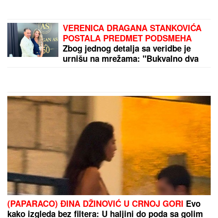
FIZIČARI POTVRDILI "NEGATIVNO VREME":
Svetlost kroz atome prošla kao da je stigla pre nego
što je krenula
by Aklamator
PREPORUKA ZA VAS
Sijena Miler rodila dvoje dece 15 godina mlađem, pa