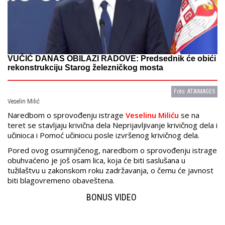
VUČIĆ DANAS OBILAZI RADOVE: Predsednik će obići
rekonstrukciju Starog železničkog mosta
Foto: ATAIMAGES
Veselin Milić
Naredbom o sprovođenju istrage
Veselinu Miliću
se na
teret se stavljaju krivična dela Neprijavljivanje krivičnog dela i
učinioca i Pomoć učiniocu posle izvršenog krivičnog dela.
Pored ovog osumnjičenog, naredbom o sprovođenju istrage
obuhvaćeno je još osam lica, koja će biti saslušana u
tužilaštvu u zakonskom roku zadržavanja, o čemu će javnost
biti blagovremeno obaveštena.
BONUS VIDEO