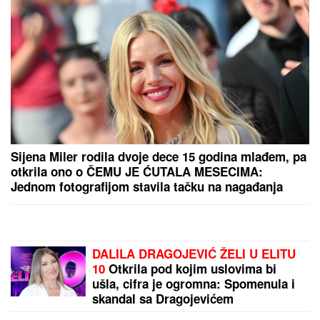
MARINA VISKOVIĆ U NIKAD SMELIJEM
STAJLINGU! U
kaubojkama i sa bezobraznim
prorezom na suknji pokazala izvajane noge, a onda
je sevnulo i više nego što je planirala (Foto)