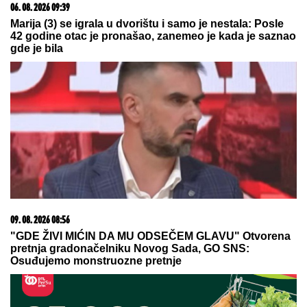
05. 08. 2026 06:45
Šta dete nasleđuje od oca, a šta od majke? Sve što
treba da znate o genetici
20. 07. 2026 08:04
REGISTRUJ SE UZ PROMO KOD CASINO Preuzmi
1500 BESPLATNIH SPINOVA