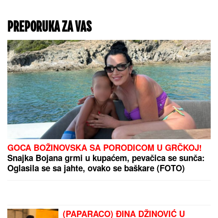
Bajdenov sin o zdravlju
oca: "Veoma je bolno,
veoma iscrpljujuće, tužno
za gledati, ON NIJE
DOBRO"