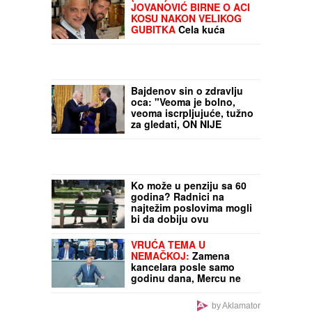
Zbog pevačice je ostavio
ženu i dvoje dece: Nakon
razvoda dobili i dete, o
skandalu su svi brujali
(VIDEO) OVAKO ČEDA
JOVANOVIĆ BIRNE O ACI
KOSU NAKON VELIKOG
GUBITKA
Cela kuća
miriše na njegova
omiljena jela: "On živi od
ljubavi"