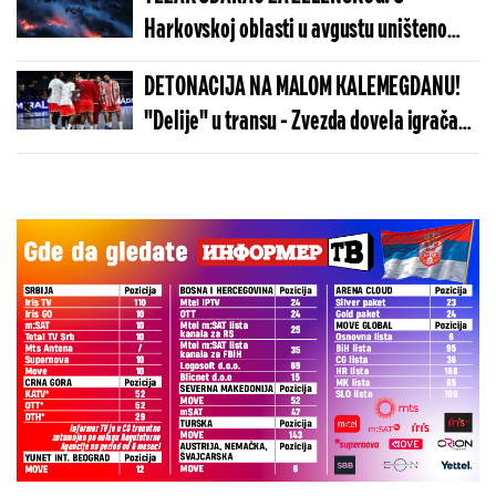
Harkovskoj oblasti u avgustu uništeno
više od 100 „baba jaga“
DETONACIJA NA MALOM KALEMEGDANU!
"Delije" u transu - Zvezda dovela igrača
Real Madrida!