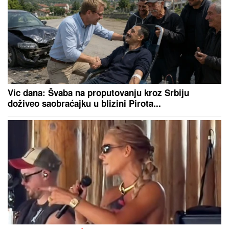
"Želi da bude sponzoruša, živi u
selendri"
SUPERKOLONIJA MRAVA DUGA
6.000 KM TAKOĐE SE ŠIRI
ITALIJOM:
Preseca severnu Italiju,
južnu Francusku, Španiju i Portugal
Obrišite zadnjicu kako bog zapoveda: Mlataranje
toalet-papirom u kontrasmeru napravi ozbiljan