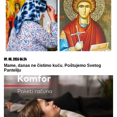
Policija vrši uviđaj kod Stoca
Voditeljka zauvek odustala od
vantelesne, a sad sa mužem slavi 16
godina braka: "Dovoljni smo jedno
drugom"
Ana Nikolić šokirala: Otkrila kako je
Rale kažnjava, evo šta joj radi iza
zatvorenih vrata!
by Aklamator
08. 08. 2026 10:55
Блокадери нападају Синишу Малог, њихов
економски стручњак им „срушио снешка”