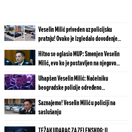
Veselin Milić priveden uz policijsku
pratnju! Ovako je izgledalo dovođenje
bivšeg načelnika policije u VJT! (VIDEO)
Hitno se oglasio MUP: Smenjen Veselin
Milić, evo ko je postavljen na njegovo
mesto
Uhapšen Veselin Milić: Načelniku
beogradske policije određeno
zadržavanje
Saznajemo! Veselin Milić u policiji na
saslušanju
TEŽAK UDARAC ZA ZELENSKOG: U