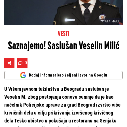
ATAIMAGES
VESTI
Saznajemo! Saslušan Veselin Milić
0
Dodaj Informer kao željeni izvor na Googlu
U Višem javnom tužilaštvu u Beogradu saslušan je
Veselin M. zbog postojanja osnova sumnje da je kao
načelnik Policijske uprave za grad Beograd izvršio više
krivičnih dela u cilju prikrivanja izvršenog krivičnog
dela Teško ubistvo u pokušaju u restoranu na Senjaku