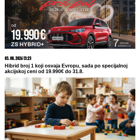
23. 07. 2026 12:47
Letnje večeri u gradu više nisu rezervisane za vikend:
Zašto sve više ljudi bira večeru koja se spontano
pretvori u druženje
07. 08. 2026 09:14
Сазнања „Политике”: Црна Гора следећа у војном
савезу Загреба, Тиране и Приштине