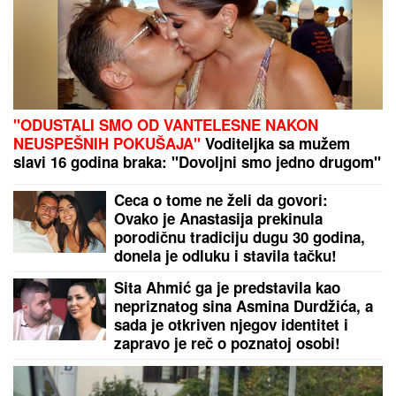
(PAPARACO) ĐINA DŽINOVIĆ U CRNOJ GORI
Evo
kako izgleda bez filtera: U haljini do poda sa golim
leđima, mnogi je nisu prepoznali
DANAS SLAVIMO DVA VELIKA
SVETITELjA: Uradite ovo za zdravlje
i zaštitite svoj dom