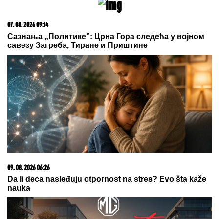
09. 08. 2026 06:24
Mame, danas ne čistimo kuću. Poštujemo Svetog
Panteliju
09. 07. 2026 09:20
Komfor po meri klijenata: nova linija paketa ALTA
banke