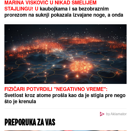
problem u gaćama
Detonacija na Malom Kalemegdanu!
Crvena zvezda dovela brutalno
pojačanje
Vic dana: Švaba na proputovanju kroz Srbiju
doživeo saobraćajku u blizini Pirota...