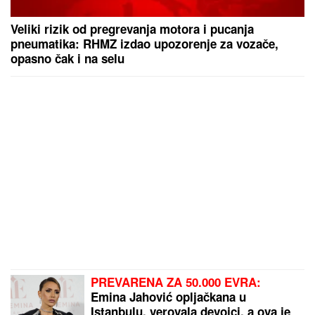
Veliki rizik od pregrevanja motora i pucanja
pneumatika: RHMZ izdao upozorenje za vozače,
opasno čak i na selu
PREVARENA ZA 50.000 EVRA:
Emina Jahović opljačkana u
Istanbulu, verovala devojci, a ova je