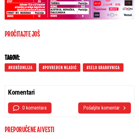
PROČITAJTE JOŠ
TAGOVI:
KURŠUMLIJA
POVREĐEN MLADIĆ
SELO GRABOVNICA
Komentari
0 komentara
Pošaljite komentar
PREPORUČENE AI VESTI