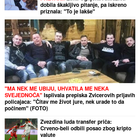
dobila škakljivo pitanje, pa iskreno
priznala: "To je lakše"
"MA NEK ME UBIJU, UHVATILA ME NEKA
SVEJEDNOĆA"
Isplivala prepiska Zvicerovih prljavih
policajaca: "Čitav me život jure, nek urade to da
počinem" (FOTO)
Zvezdina luda transfer priča:
Crveno-beli odbili posao zbog kripto
valute