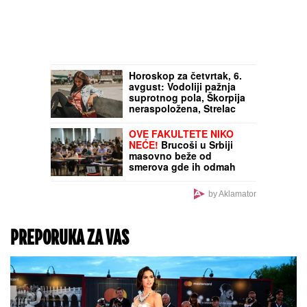
Horoskop za četvrtak, 6.
avgust: Vodoliji pažnja
suprotnog pola, Škorpija
neraspoložena, Strelac
sigurno dobija novac
OVE FAKULTETE NIKO
NEĆE!
Brucoši u Srbiji
masovno beže od
smerova gde ih odmah
čeka posao i sigurna
plata
by Aklamator
PREPORUKA ZA VAS