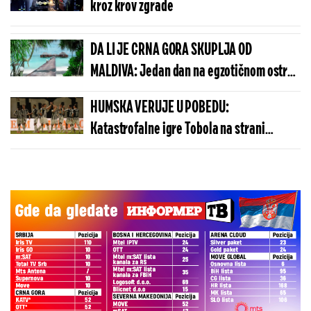
kroz krov zgrade
DA LI JE CRNA GORA SKUPLJA OD
MALDIVA: Jedan dan na egzotičnom ostrvu
može da košta manje nego u Budvi
HUMSKA VERUJE U POBEDU:
Katastrofalne igre Tobola na strani
ulivaju samopouzdanje Partizanu