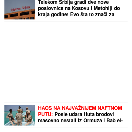
Telekom Srbija gradi dve nove
poslovnice na Kosovu i Metohiji do
kraja godine! Evo šta to znači za
korisnike
HAOS NA NAJVAŽNIJEM NAFTNOM
PUTU:
Posle udara Huta brodovi
masovno nestali iz Ormuza i Bab el-
Mandeba