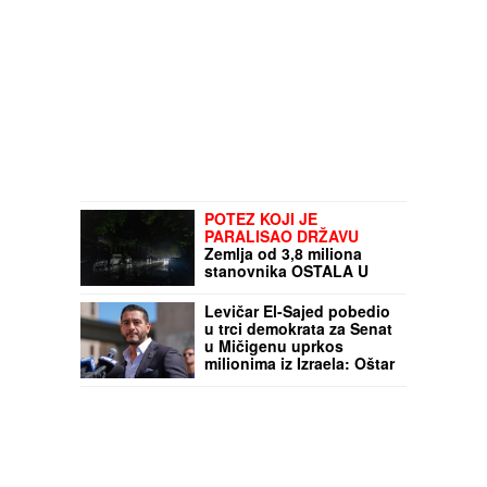
POTEZ KOJI JE
PARALISAO DRŽAVU
Zemlja od 3,8 miliona
stanovnika OSTALA U
MRAKU: Treći kolaps za
dve nedelje
Levičar El-Sajed pobedio
u trci demokrata za Senat
u Mičigenu uprkos
milionima iz Izraela: Oštar
kritičar rata u Gazi, zalaže
se za PRAVA RADNIKA