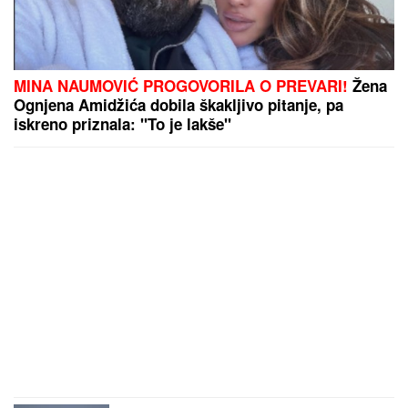
MINA NAUMOVIĆ PROGOVORILA O PREVARI!
Žena
Ognjena Amidžića dobila škakljivo pitanje, pa
iskreno priznala: "To je lakše"