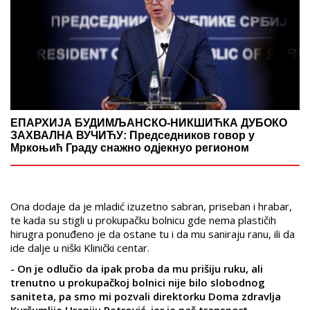
ЕПАРХИЈА БУДИМЉАНСКО-НИКШИЋКА ДУБОКО
ЗАХВАЛНА ВУЧИЋУ: Председников говор у
Мркоњић Граду снажно одјекнуо регионом
Ona dodaje da je mladić izuzetno sabran, priseban i hrabar,
te kada su stigli u prokupačku bolnicu gde nema plastičih
hirugra ponuđeno je da ostane tu i da mu saniraju ranu, ili da
ide dalje u niški Klinički centar.
- On je odlučio da ipak proba da mu prišiju ruku, ali
trenutno u prokupačkoj bolnici nije bilo slobodnog
saniteta, pa smo mi pozvali direktorku Doma zdravlja