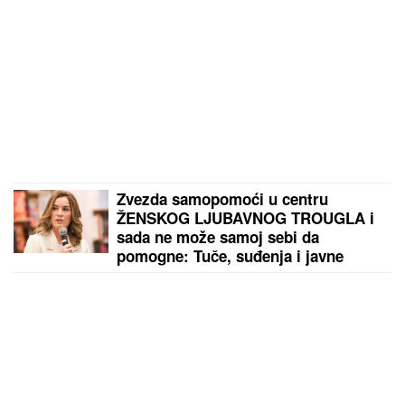
Zvezda samopomoći u centru
ŽENSKOG LJUBAVNOG TROUGLA i
sada ne može samoj sebi da
pomogne: Tuče, suđenja i javne
optužbe pretvorile karijeru iz snova
u PETPARAČKU SAPUNICU