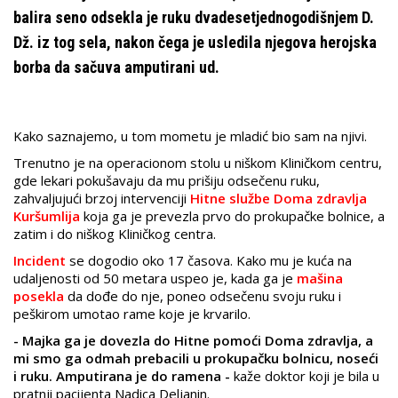
balira seno odsekla je ruku dvadesetjednogodišnjem D.
Dž. iz tog sela, nakon čega je usledila njegova herojska
borba da sačuva amputirani ud.
Kako saznajemo, u tom mometu je mladić bio sam na njivi.
Trenutno je na operacionom stolu u niškom Kliničkom centru,
gde lekari pokušavaju da mu prišiju odsečenu ruku,
zahvaljujući brzoj intervenciji
Hitne službe Doma zdravlja
Kuršumlija
koja ga je prevezla prvo do prokupačke bolnice, a
zatim i do niškog Kliničkog centra.
Incident
se dogodio oko 17 časova. Kako mu je kuća na
udaljenosti od 50 metara uspeo je, kada ga je
mašina
posekla
da dođe do nje, poneo odsečenu svoju ruku i
peškirom umotao rame koje je krvarilo.
- Majka ga je dovezla do Hitne pomoći Doma zdravlja, a
mi smo ga odmah prebacili u prokupačku bolnicu, noseći
i ruku. Amputirana je do ramena -
kaže doktor koji je bila u
pratnji pacijenta Nadica Deljanin.