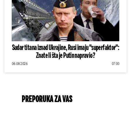
Sudar titana iznad Ukrajine, Rusi imaju "superfaktor":
Znate li šta je Putin napravio?
06.08.2026
07:00
PREPORUKA ZA VAS