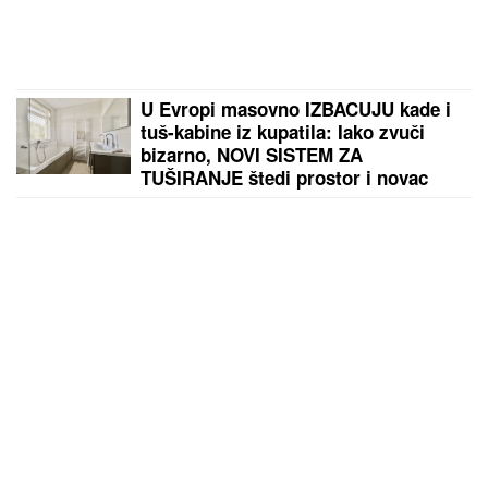
U Evropi masovno IZBACUJU kade i
tuš-kabine iz kupatila: Iako zvuči
bizarno, NOVI SISTEM ZA
TUŠIRANJE štedi prostor i novac