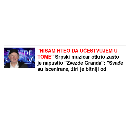
"NISAM HTEO DA UČESTVUJEM U
TOME"
Srpski muzičar otkrio zašto
je napustio "Zvezde Granda": "Svađe
su iscenirane, žiri je bitniji od
takmičara"