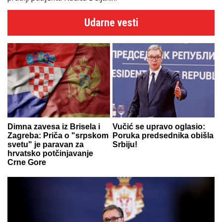
Udarne vesti
Dimna zavesa iz Brisela i
Vučić se upravo oglasio:
Zagreba: Priča o "srpskom
Poruka predsednika obišla
svetu" je paravan za
Srbiju!
hrvatsko potčinjavanje
Crne Gore