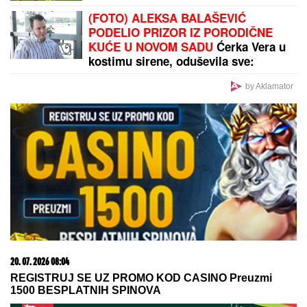
(FOTO) ALEKSA BALAŠEVIĆ
PODELIO PRIZOR IZ PORODIČNE
KUĆE U NOVOM SADU
Ćerka Vera u
kostimu sirene, oduševila sve:
"Salajka ima more"
by Aklamator
20. 07. 2026 08:04
REGISTRUJ SE UZ PROMO KOD CASINO Preuzmi
1500 BESPLATNIH SPINOVA