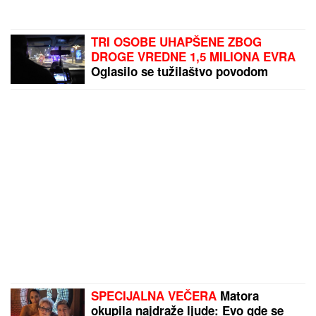
TRI OSOBE UHAPŠENE ZBOG
DROGE VREDNE 1,5 MILIONA EVRA
Oglasilo se tužilaštvo povodom
velike zaplene: Kokain i marihuanu
krili OVDE
SPECIJALNA VEČERA
Matora
okupila najdraže ljude: Evo gde se