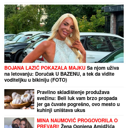
BOJANA LAZIĆ POKAZALA MAJKU
Sa njom uživa
na letovanju: Doručak U BAZENU, a tek da vidite
voditeljku u bikiniju (FOTO)
Pravilno skladištenje produžava
svežinu: Beli luk vam brzo propada
jer ga čuvate pogrešno, ovo mesto u
kuhinji uništava ukus
MINA NAUMOVIĆ PROGOVORILA O
PREVARI!
Žena Ognjena Amidžića