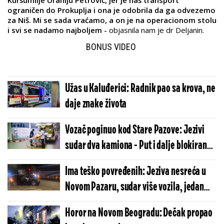
Kuršumlije Uraniju Petrović, jer je naš transport
ograničen do Prokuplja i ona je odobrila da ga odvezemo
za Niš. Mi se sada vraćamo, a on je na operacionom stolu
i svi se nadamo najboljem -
objasnila nam je dr Deljanin.
BONUS VIDEO
Užas u Kaluđerici: Radnik pao sa krova, ne
daje znake života
Vozač poginuo kod Stare Pazove: Jezivi
sudar dva kamiona - Put i dalje blokiran
zbog curenja gasa iz šlepera
Ima teško povređenih: Jeziva nesreća u
Novom Pazaru, sudar više vozila, jedan
automobil smrskan (VIDEO)
Horor na Novom Beogradu: Dečak propao