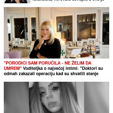
posle svega blokirala na mrežama
"PORODICI SAM PORUČILA - NE ŽELIM DA
UMREM"
Voditeljka o najvećoj intimi: "Doktori su
odmah zakazali operaciju kad su shvatili stanje
stvari", ovo je samo jednom pričala