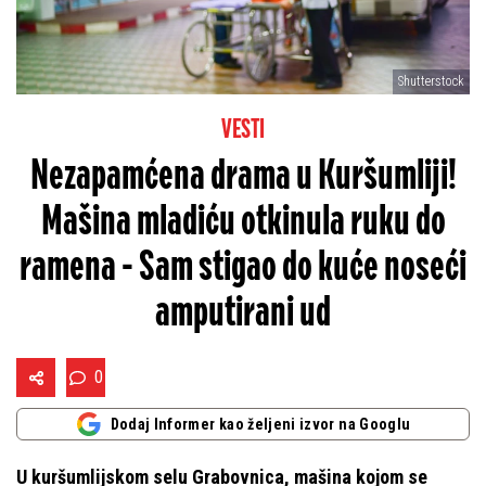
Shutterstock
VESTI
Nezapamćena drama u Kuršumliji!
Mašina mladiću otkinula ruku do
ramena - Sam stigao do kuće noseći
amputirani ud
0
Dodaj Informer kao željeni izvor na Googlu
U kuršumlijskom selu Grabovnica, mašina kojom se