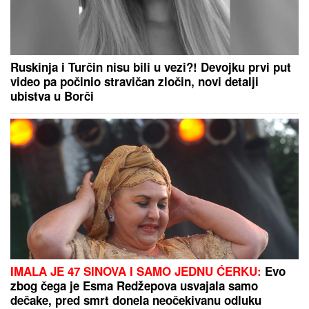
Ruskinja i Turčin nisu bili u vezi?! Devojku prvi put
video pa počinio stravičan zločin, novi detalji
ubistva u Borči
IMALA JE 47 SINOVA I SAMO JEDNU ĆERKU:
Evo
zbog čega je Esma Redžepova usvajala samo
dečake, pred smrt donela neočekivanu odluku