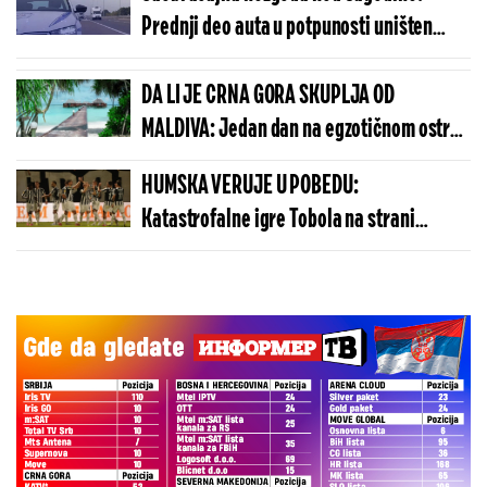
Prednji deo auta u potpunosti uništen
(FOTO)
DA LI JE CRNA GORA SKUPLJA OD
MALDIVA: Jedan dan na egzotičnom ostrvu
može da košta manje nego u Budvi
HUMSKA VERUJE U POBEDU:
Katastrofalne igre Tobola na strani
ulivaju samopouzdanje Partizanu