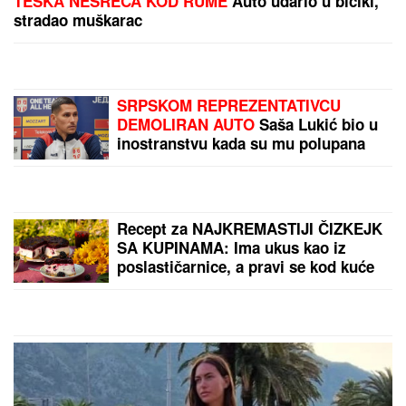
KRAJ RATA AMERIKE I
IRANA?
Iz Katara stižu
sjajne vesti, čeka se
samo jedna stvar
"Miloš Veliki" vs Ibarska:
Novi auto-put drastično
smanjio broj fatalnih
nesreća! Objavljevni
podaci
by Aklamator
PREPORUKA ZA VAS