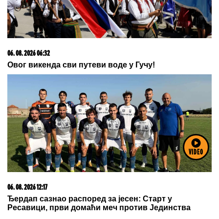
06. 08. 2026 09:13
U NJIHOVOM DOMU VLADA HAOS, UVEK JE PUN
DEČIJE GRAJE, ALI JEDNU STVAR NIKADA NE
DOVODE U PITANJE: Evo kako Hilarija i Alek Boldvin
vaspitavaju svoje 7 dece
06. 08. 2026 14:39
Локализован пожар на Велестову и Чеву, ватра у
Микулићима
VIDEO