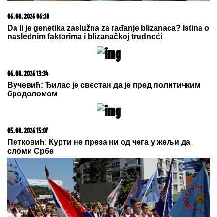
05. 08. 2026 06:45
Šta dete nasleđuje od oca, a šta od majke? Sve što
treba da znate o genetici