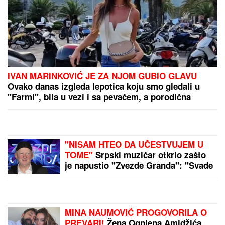
TEŠKA NESREĆA KOD RUME
Auto udario u bicikl,
stradao muškarac