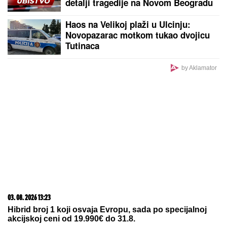
(VIDEO) DRAGAN UREDIO VILU U GROCKOJ
NAKON RASKIDA SA JOVANOM JEREMIĆ
Ovako
sada izgleda, mlađa devojka se pita za sve
by Aklamator
PREPORUKA ZA VAS
"PORODICI SAM PORUČILA - NE ŽELIM DA
UMREM"
Voditeljka o najvećoj intimi: "Doktori su
odmah zakazali operaciju kad su shvatili stanje
stvari", ovo je samo jednom pričala