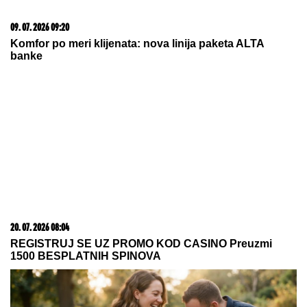
Amerikanac Bejkot novi igrač
Makabija
NOVAK ĐOKOVIĆ ČEKAO U REDU DA KUPI
SLADOLED
Prodavačica iz Crne Gore otkrila
nepoznat detalj o našem teniseru, evo kako se
ponaša na letovanju
Užas! Mladić prijavio silovanje u