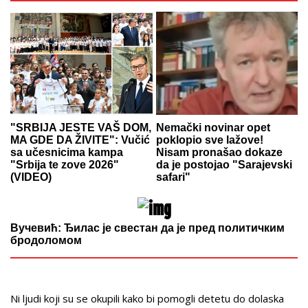
"SRBIJA JESTE VAŠ DOM,
Nemački novinar opet
MA GDE DA ŽIVITE": Vučić
poklopio sve lažove!
sa učesnicima kampa
Nisam pronašao dokaze
"Srbija te zove 2026"
da je postojao "Sarajevski
(VIDEO)
safari"
Вучевић: Ђилас је свестан да је пред политичким
бродоломом
Ni ljudi koji su se okupili kako bi pomogli detetu do dolaska