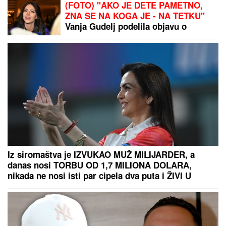
Recept za NAJKREMASTIJI ČIZKEJK
SA KUPINAMA: Ima ukus kao iz
poslastičarnice, a pravi se kod kuće
za tili čas