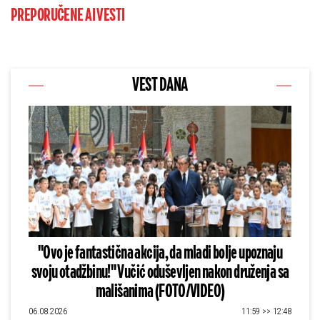
PREPORUČENE AI VESTI
VEST DANA
"Ovo je fantastična akcija, da mladi bolje upoznaju
svoju otadžbinu!" Vučić oduševljen nakon druženja sa
mališanima (FOTO/VIDEO)
06.08.2026
11:59 >> 12:48