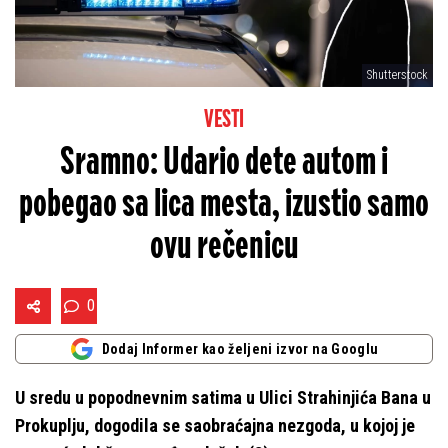
Shutterstock
VESTI
Sramno: Udario dete autom i
pobegao sa lica mesta, izustio samo
ovu rečenicu
0
Dodaj Informer kao željeni izvor na Googlu
U sredu u popodnevnim satima u Ulici Strahinjića Bana u
Prokuplju, dogodila se saobraćajna nezgoda, u kojoj je