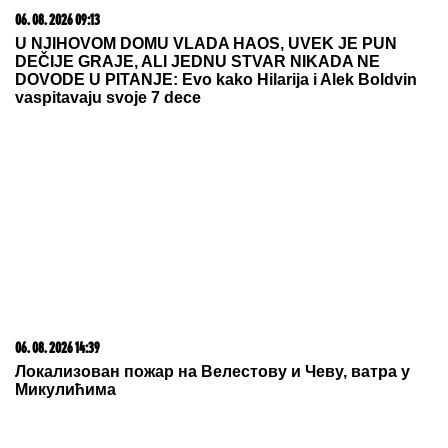
detalji tragedije na Novom Beogradu
Haos na Velikoj plaži u Ulcinju:
Novopazarac motkom tukao dvojicu
Tutinaca
by Aklamator
03. 08. 2026 13:23
Hibrid broj 1 koji osvaja Evropu, sada po specijalnoj
akcijskoj ceni od 19.990€ do 31.8.