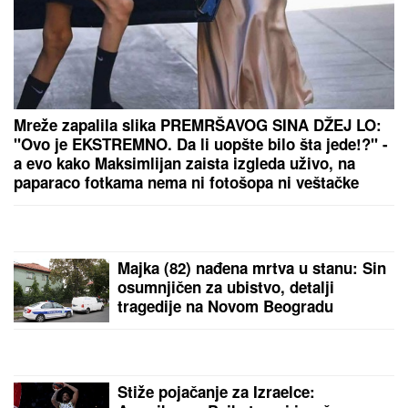
PORODILA SE ZVEZDA GRANDA
Plavokosa
pevačica donela na svet sina, roditelji dali ime sa
MOĆNIM ZNAČENJEM