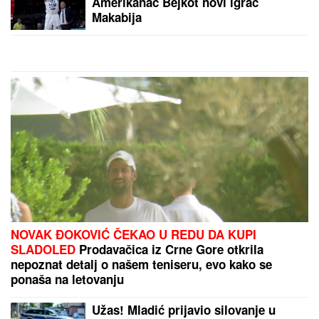
(FOTO) "AKO JE DETE PAMETNO,
ZNA SE NA KOGA JE - NA TETKU"
Vanja Gudelj podelila objavu o
malom Ilijanu, Anastasija odmah
reagovala
Iz siromaštva je IZVUKAO MUŽ MILIJARDER, a
danas nosi TORBU OD 1,7 MILIONA DOLARA,
nikada ne nosi isti par cipela dva puta i ŽIVI U
SOLITERU OD 27 SPRATOVA