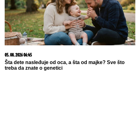
splitskom zatvoru: Za gnusni čin
osumnjičen vođa taksi-mafije
UZNEMIRUJUĆE!
Grom ubio
fudbalera, povređeno 9 osoba
Majka i ćerka Aneli Ahmić završile u bolnici!
Isprebijao majku na smrt, pa
pokušao da skoči s terase: Najnoviji