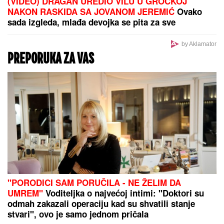
"NISAM HTEO DA UČESTVUJEM U
TOME"
Srpski muzičar otkrio zašto
je napustio "Zvezde Granda": "Svađe
su iscenirane, žiri je bitniji od
takmičara"
MINA NAUMOVIĆ PROGOVORILA O
PREVARI!
Žena Ognjena Amidžića