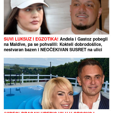
IVAN MARINKOVIĆ JE ZA NJOM GUBIO GLAVU
Ovako danas izgleda lepotica koju smo gledali u
"Farmi", bila u vezi i sa pevačem, a porodična
tragedija ju je slomila