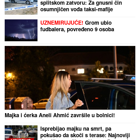
SUVI LUKSUZ I EGZOTIKA!
Anđela i Gastoz pobegli
na Maldive, pa se pohvalili: Kokteli dobrodošlice,
nestvaran bazen i NEOČEKIVAN SUSRET na ulici
(FOTO)