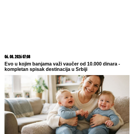
09. 07. 2026 09:20
Komfor po meri klijenata: nova linija paketa ALTA
banke
20. 07. 2026 08:04
REGISTRUJ SE UZ PROMO KOD CASINO Preuzmi
1500 BESPLATNIH SPINOVA