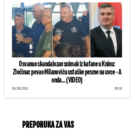
Osvanuo skandalozan snimak iz kafane u Kninu:
Zločinac pevao Milanoviću ustaške pesme na uvce - A
onda... (VIDEO)
06.08.2026
09:00
PREPORUKA ZA VAS