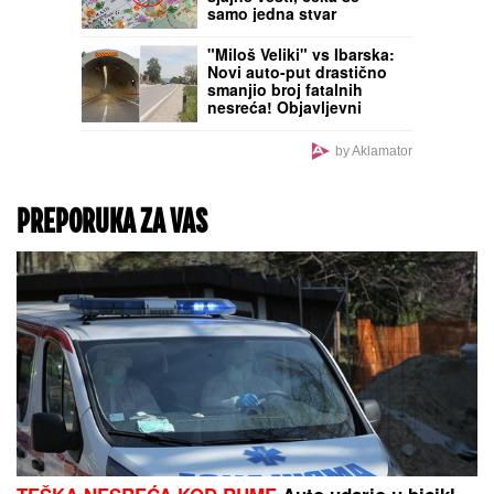
Na bivšem vojnom
aerodromu na 70 km od
Srbije otvara se evropski
napredni SVEMIRSKI I
ODBRAMBENI CENTAR