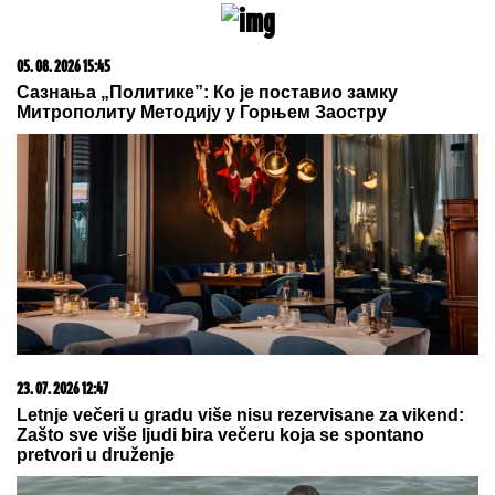
(VIDEO) NEMANJA GUDELJ SE NE
ODVAJA OD SINA!
Anastasija
objavila snimak sa mora: Ponosni
tata gura kolica dok Ilijan spava,
raznežila sve
(FOTO) BELI LJILJANI I BELI
KOVČEG ZA UBIJENU LJUDMILU
Porodica ispratila Ruskinju koju je
ugušio turski državljanin u Borči:
Sveštenik držao opelo na Lešću