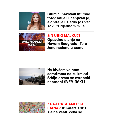
Glumici hakovali intimne
fotografije i ucenjivali je,
a onda je usledio još veći
šok: "Odjednom mi je
kuća bila puna agenata
FBI-ja"
SIN UBIO MAJKU?!
Opsadno stanje na
Novom Beogradu: Telo
žene nađeno u stanu,
policija blokirala ulicu i
prilaz zgradi!