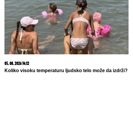
Mreže zapalila slika PREMRŠAVOG SINA DŽEJ LO:
"Ovo je EKSTREMNO. Da li uopšte bilo šta jede!?" -
a evo kako Maksimlijan zaista izgleda uživo, na
paparaco fotkama nema ni fotošopa ni veštačke
intelig
Majka (82) nađena mrtva u stanu: Sin
osumnjičen za ubistvo, detalji
tragedije na Novom Beogradu
Stiže pojačanje za Izraelce: