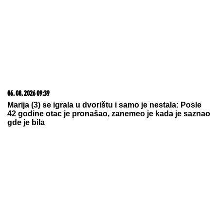
05. 08. 2026 15:45
Сазнања „Политике”: Ко је поставио замку
Митрополиту Методију у Горњем Заостру
23. 07. 2026 12:47
Letnje večeri u gradu više nisu rezervisane za vikend:
Zašto sve više ljudi bira večeru koja se spontano
pretvori u druženje