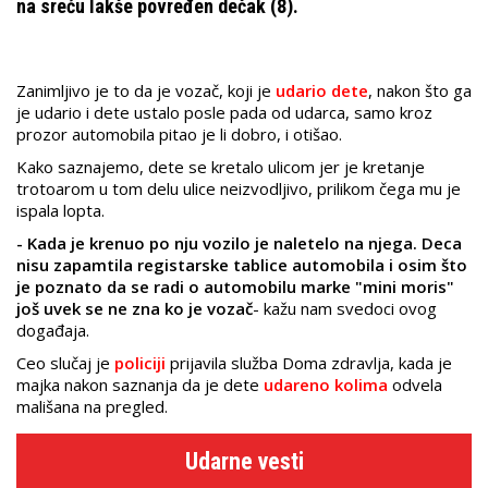
na sreću lakše povređen dečak (8).
Zanimljivo je to da je vozač, koji je
udario dete
, nakon što ga
je udario i dete ustalo posle pada od udarca, samo kroz
prozor automobila pitao je li dobro, i otišao.
Kako saznajemo, dete se kretalo ulicom jer je kretanje
trotoarom u tom delu ulice neizvodljivo, prilikom čega mu je
ispala lopta.
- Kada je krenuo po nju vozilo je naletelo na njega. Deca
nisu zapamtila registarske tablice automobila i osim što
je poznato da se radi o automobilu marke "mini moris"
još uvek se ne zna ko je vozač
- kažu nam svedoci ovog
događaja.
Ceo slučaj je
policiji
prijavila služba Doma zdravlja, kada je
majka nakon saznanja da je dete
udareno kolima
odvela
mališana na pregled.
Udarne vesti