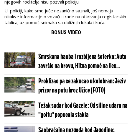
njegovih roditelja nisu pozvali policiju.
U policiji, kako smo juče nezanično saznali, još nemaju
nikakve informacije o vozaču i rade na otkrivanju registarskih
tablica, uz pomoć snimaka sa obližnjih lokala i kuća.
BONUS VIDEO
Smrskana hauba i razbijena šoferka: Auto
završio na krovu, Hitna pomoć na licu
mesta (FOTO)
Proklizao pa se zakucao u kolobran: Jeziv
prizor na putu kroz Užice (FOTO)
Težak sudar kod Gazele: Od siline udara na
"golfu" popucala stakla
Saobraćajna nezgoda kod Jagodine: