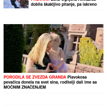
SRPSKOM REPREZENTATIVCU
DEMOLIRAN AUTO
Saša Lukić bio u
inostranstvu kada su mu polupana
stakla na skupocenom "bentliju"