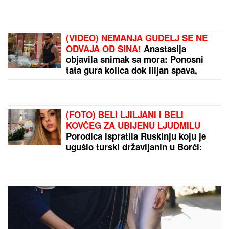
dobila škakljivo pitanje, pa iskreno
priznala: "To je lakše"