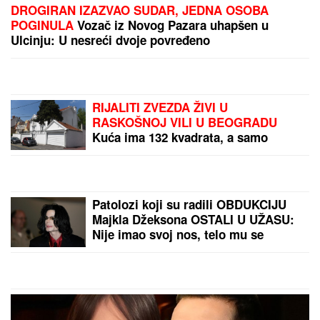
SRBI "PALI" U ŠPANIJI!
Maskirani jurili u ukradenim
limuzinama, izneli sef iz banke, pa dolijali u MEGA-
AKCIJI policije: Ojadili 9 provincija za desetine
hiljada evra!
"MOŽDA JE ON SERIJSKI UBICA"