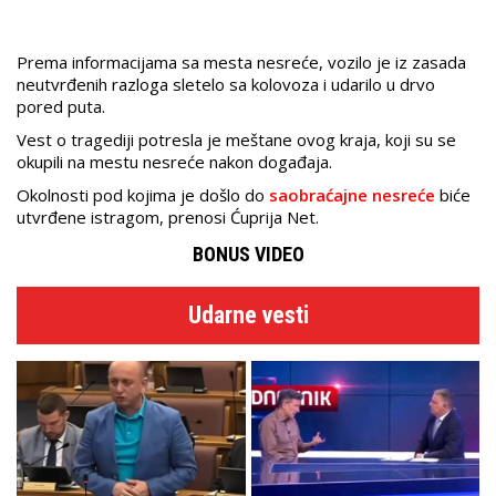
Prema informacijama sa mesta nesreće, vozilo je iz zasada
neutvrđenih razloga sletelo sa kolovoza i udarilo u drvo
pored puta.
Vest o tragediji potresla je meštane ovog kraja, koji su se
okupili na mestu nesreće nakon događaja.
Okolnosti pod kojima je došlo do
saobraćajne nesreće
biće
utvrđene istragom, prenosi Ćuprija Net.
BONUS VIDEO
Udarne vesti