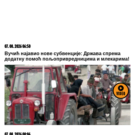
05. 08. 2026 14:12
Koliko visoku temperaturu ljudsko telo može da izdrži?
06. 08. 2026 06:38
VIDEO
Da li je genetika zaslužna za rađanje blizanaca? Istina o
naslednim faktorima i blizanačkoj trudnoći