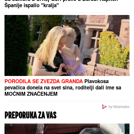
DROGIRAN IZAZVAO SUDAR, JEDNA OSOBA
POGINULA
Vozač iz Novog Pazara uhapšen u
Ulcinju: U nesreći dvoje povređeno
RIJALITI ZVEZDA ŽIVI U
RASKOŠNOJ VILI U BEOGRADU
Kuća ima 132 kvadrata, a samo
kupatilo je kao GARSONJERA: "On