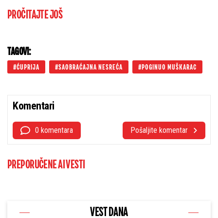
PROČITAJTE JOŠ
TAGOVI:
ĆUPRIJA
SAOBRAĆAJNA NESREĆA
POGINUO MUŠKARAC
Komentari
0 komentara
Pošaljite komentar
PREPORUČENE AI VESTI
VEST DANA