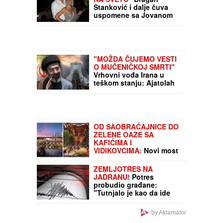
KRENULO JE?
Kod
Pančeva se sve smrklo,
jak vetar donosi oblake
(VIDEO)
"MOJA LJUBAV JEDINA
NA SVETU"
Dragan
Stanković i dalje čuva
uspomene sa Jovanom
Jeremić, zbog jednog
detalja svi komentarišu
da je nije preboleo