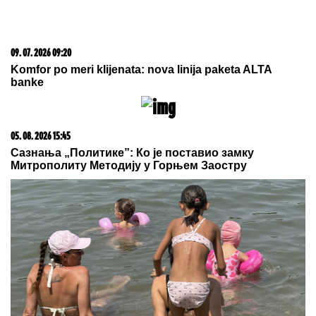
"JEŽIM SE OD TOGA"
Voditeljka brutalno o pevaču
koji ČEKA BEBU SA LJUBAVNICOM! SUROVO
ISKRENA
NENAD
DžODIĆ (FRANCUSKA 2):
Red star desetkovan za Nant
Greška stara 4 godine ih koštala
papreno: Ostali bez 100 miliona evra
by Aklamator