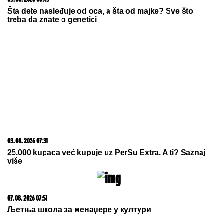
15. 07. 2026 07:44
Većina građana izgubi novac pre nego što stigne na
letovanje - ovih 7 troškova skoro niko ne planira
20. 07. 2026 08:04
REGISTRUJ SE UZ PROMO KOD CASINO Preuzmi
1500 BESPLATNIH SPINOVA