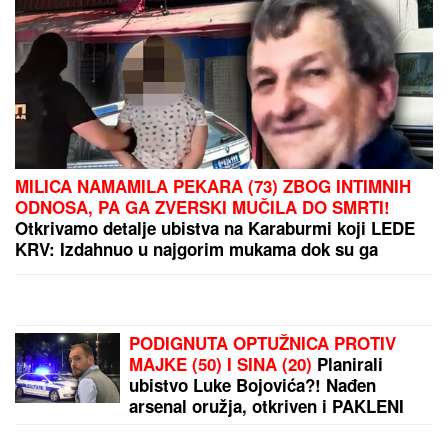
je jedini naslednik"
Patolozi koji su radili OBDUKCIJU
Majkla Džeksona OSTALI U UŽASU:
Nije imao svoj nos, telo mu se
raspadalo, a evo šta su mu pronašli
u želucu