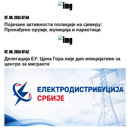
06. 08. 2026 07:08
Evo u kojim banjama važi vaučer od 10.000 dinara -
kompletan spisak destinacija u Srbiji