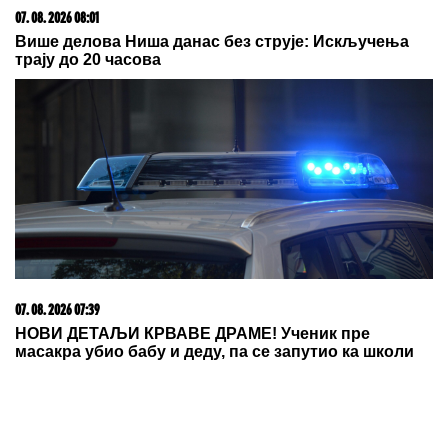
09. 07. 2026 09:20
Komfor po meri klijenata: nova linija paketa ALTA
banke
05. 08. 2026 15:45
Сазнања „Политике”: Ко је поставио замку
Митрополиту Методију у Горњем Заостру