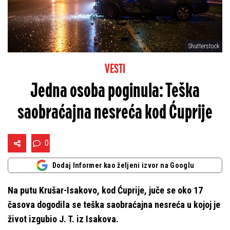
Shutterstock
VESTI
Jedna osoba poginula: Teška
saobraćajna nesreća kod Ćuprije
0
Dodaj Informer kao željeni izvor na Googlu
Na putu Krušar-Isakovo, kod Ćuprije, juče se oko 17
časova dogodila se teška saobraćajna nesreća u kojoj je
život izgubio J. T. iz Isakova.