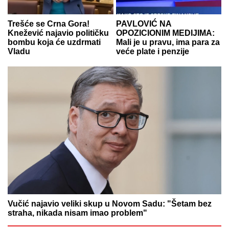
Trešće se Crna Gora!
PAVLOVIĆ NA
Knežević najavio političku
OPOZICIONIM MEDIJIMA:
bombu koja će uzdrmati
Mali je u pravu, ima para za
Vladu
veće plate i penzije
Vučić najavio veliki skup u Novom Sadu: "Šetam bez
straha, nikada nisam imao problem"