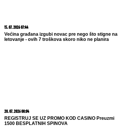
on je TUKAO DO SMRTI! (FOTO, VIDEO)
NOVAK ĐOKOVIĆ ČEKAO U REDU
DA KUPI SLADOLED
Prodavačica iz
Crne Gore otkrila nepoznat detalj o
našem teniseru, evo kako se ponaša
na letovanju
Muškarci rođeni u ovih 5 znakova su
NAJVEĆE ŠKRTICE: Od njih nećete
dobiti cveće, a teško da će vam i
KAFU PLATITI