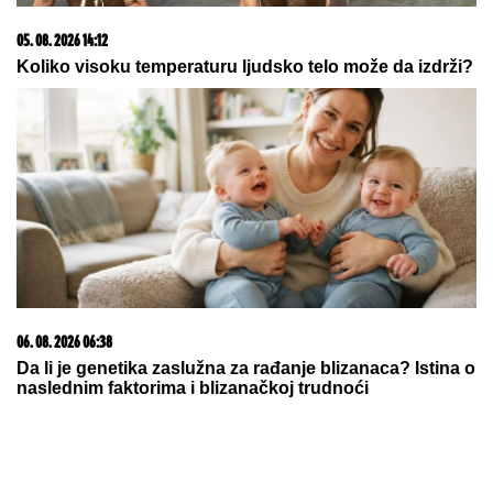
06. 08. 2026 09:39
Marija (3) se igrala u dvorištu i samo je nestala: Posle
42 godine otac je pronašao, zanemeo je kada je saznao
gde je bila
07. 08. 2026 07:56
Ривер оборио рекорд и договорио најскупље
појачање у историји Аргентине!