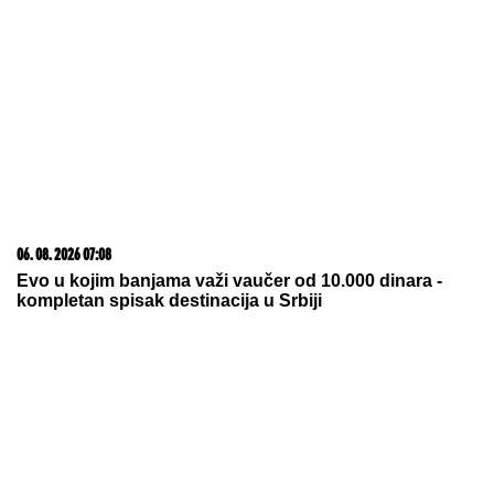
Slučaj "vibrator": Srpkinja tvrdila da se branila od
napada penzionerke sa seksualnim pomagalom,
porota joj izrekla 20 godina zatvora
Tuga: Preminuo legendarni Marjan
Kulundžić, nekadašnji šampion
Jugoslavije
TEPISI POPADIJE IVANE STIGLI I NA
KANSKI FESTIVAL:
Od vune srpskih
ovaca jedna preduzimljiva žena iz
Drugovca kraj Smedereva pravi čuda