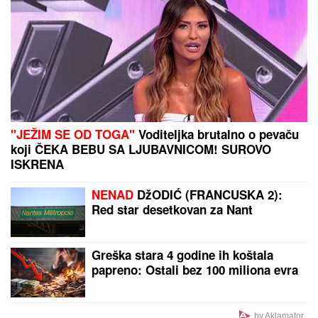
Španije ispalio "kralja"
PORODILA SE ZVEZDA GRANDA
Plavokosa
pevačica donela na svet sina, roditelji dali ime sa
MOĆNIM ZNAČENJEM
by Aklamator
PREPORUKA ZA VAS