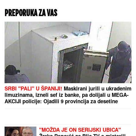
"MOŽDA ČUJEMO VESTI
O MUČENIČKOJ SMRTI"
Vrhovni vođa Irana u
teškom stanju: Ajatolah
Modžtaba Hamnei mogao
bi da premine svakog
trenutka