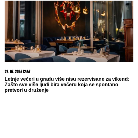
VERICA RAKOČEVIĆ I VELJKO
PRAVE BAZEN U VILI NA AVALI
Imanje vredi milione, a sada podelili
snimak iz dvorišta: Bagerista uveliko
izvodi radove (Video)
OVO JE MILKA (82) KOJU JE UBIO SIN! U
poslednje
vreme živela u Domu, jutros došla da obiđe sina, a