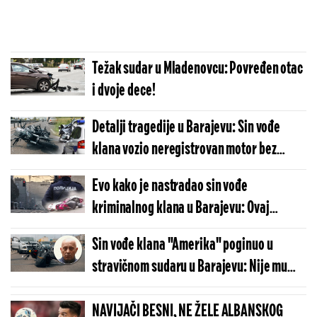
Težak sudar u Mladenovcu: Povređen otac
i dvoje dece!
Detalji tragedije u Barajevu: Sin vođe
klana vozio neregistrovan motor bez
dozvole, pravi skandal nastao tek nakon
Evo kako je nastradao sin vođe
udesa
kriminalnog klana u Barajevu: Ovaj
postupak ga koštao života
Sin vođe klana "Amerika" poginuo u
stravičnom sudaru u Barajevu: Nije mu
bilo spasa
NAVIJAČI BESNI, NE ŽELE ALBANSKOG