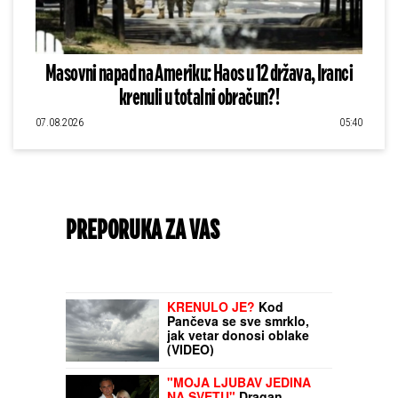
Masovni napad na Ameriku: Haos u 12 država, Iranci
krenuli u totalni obračun?!
07.08.2026
05:40
PREPORUKA ZA VAS