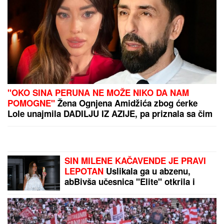
Žarko Popović za Blic TV o misteriji
ubistva lepe Ruskinje u Beogradu:
"Treba proveriti da nije još negde u
Srbiji napravio neko ZLO"
OVAJ FAKULTET JE ZAVRŠILA
SARA JO
Sada uživa na putovanjima
sa Aleksejem Bjelogrlićem, a nekada
se školovala i u Italiji - OVO joj je bio
problem