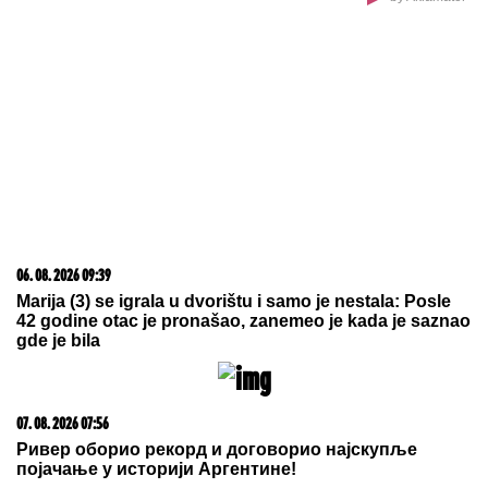
MILICA NAMAMILA PEKARA (73) ZBOG INTIMNIH
ODNOSA, PA GA ZVERSKI MUČILA DO SMRTI!
Otkrivamo detalje ubistva na Karaburmi koji LEDE
KRV: Izdahnuo u najgorim mukama dok su ga
osumnjičeni pljačkali
PODIGNUTA OPTUŽNICA PROTIV
MAJKE (50) I SINA (20)
Planirali
ubistvo Luke Bojovića?! Nađen
arsenal oružja, otkriven i PAKLENI
PLAN koji su skovali