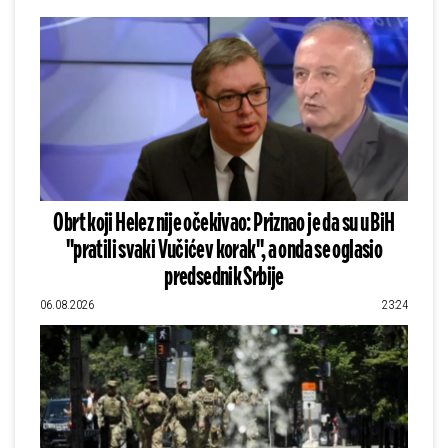
Obrt koji Helez nije očekivao: Priznao je da su u BiH
"pratili svaki Vučićev korak", a onda se oglasio
predsednik Srbije
06.08.2026
23:24