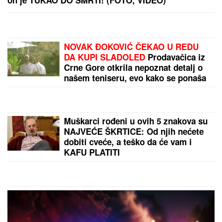
Lole unajmila DADILJU IZ AZIJE, pa priznala sa čim
se suočavaju u domu! (FOTO)
SIN MILENE KAČAVENDE JE PRAVI
LEPOTAN
Uslikala ga u abzenu,
abBivša učesnica "Elite" otkrila i
čimese bave njeni naslednici - ovo je
prava ISTINA