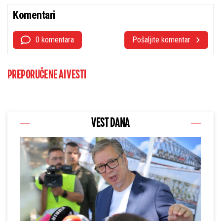
Komentari
0 komentara
Pošaljite komentar
PREPORUČENE AI VESTI
VEST DANA