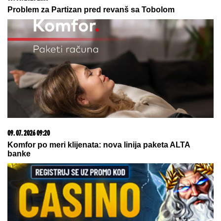
03. 08. 2026 13:23
Hibrid broj 1 koji osvaja Evropu, sada po specijalnoj
akcijskoj ceni od 19.990€ do 31.8.
09. 08. 2026 06:26
Da li deca nasleđuju otpornost na stres? Evo šta kaže
nauka