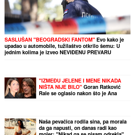
VELIKA PROMENA U
IRANU
Modžtaba Hamnei
imenovao bivšeg
komandanta IRGC-a
Rezaija na čelo Saveta
DRŽAVA DAJE 20.000
EVRA:
Evo šta je
potrebno za subvenciju