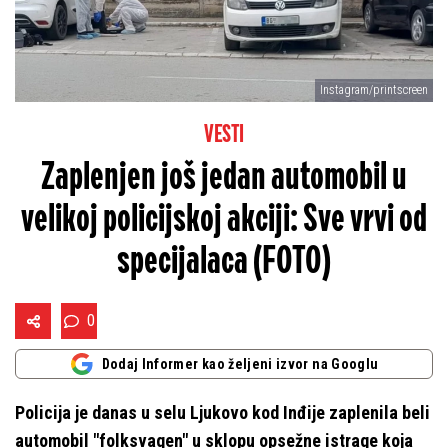
Instagram/printscreen
VESTI
Zaplenjen još jedan automobil u
velikoj policijskoj akciji: Sve vrvi od
specijalaca (FOTO)
0
Dodaj Informer kao željeni izvor na Googlu
Policija je danas u selu Ljukovo kod Inđije zaplenila beli
automobil "folksvagen" u sklopu opsežne istrage koja