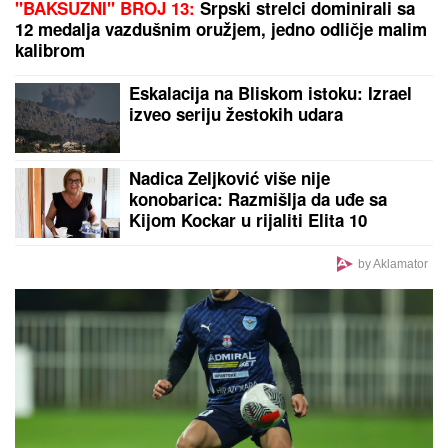
Komo se ne šali: Stiglo pojačanje iz Čelsija
(FOTO) BILA U KANDŽAMA DROGE,
DECA NISU IMALA ODEĆU
Pevačica
promenila život iz korena, pa
pokazala kako sada izgleda: "Bez
filtera"
BILA LJUBAVNICA KOLEGI, A
DRUŽILA MU SE SA ŽENOM
Pevačica nakon što se sve saznalo
otišla iz Srbije: Sada se skinula i