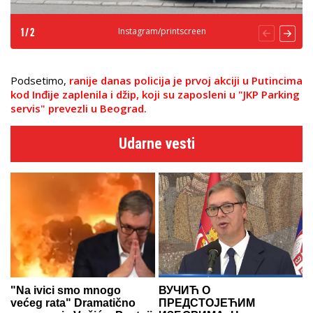
Instagram/printscreen
1
/
2
Podsetimo,
ranije danas policija je prvoj akciji u Putincima
kod Inđije zaplenila i džip, koji su zaposleni u "JKP Parking
servis" prevezli u Beograd.
Udarne vesti
"Na ivici smo mnogo
ВУЧИЋ О
većeg rata" Dramatično
ПРЕДСТОЈЕЋИМ