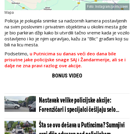
Foto: Instagram/printscreen
Mapa
Policija je pokupila snimke sa nadzornih kamera postavljenih
na svim poslovnim i privatnim objektima u okolini mesta gde
je bio parkiran džip kako bi utvrdili tačno vreme kada je vozilo
ostavljeno i ko je njim upravljao, kažu za "Blic" građani koji su
bili na licu mesta.
Podsetimo,
u Putnicima su danas veći deo dana bile
prisutne jake policijske snage SAJ i Žandarmerije, ali se i
dalje ne zna pravi razlog ove akcije.
BONUS VIDEO
Nastavak velike policijske akcije:
Forenzičari i specijalci češljaju selo
Ljukovo (FOTO)
Šta se ovo dešava u Putincima? Sumnjivi