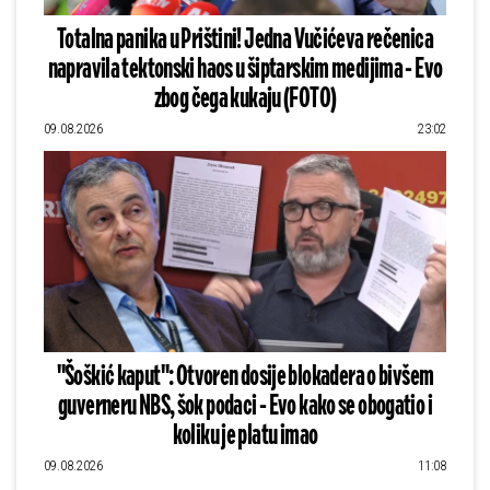
Totalna panika u Prištini! Jedna Vučićeva rečenica
napravila tektonski haos u šiptarskim medijima - Evo
zbog čega kukaju (FOTO)
09.08.2026
23:02
"Šoškić kaput": Otvoren dosije blokadera o bivšem
guverneru NBS, šok podaci - Evo kako se obogatio i
koliku je platu imao
09.08.2026
11:08