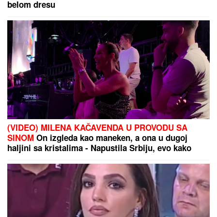
Pukla ljubav čim su izašli iz Elite: Ostavila ga javno,
a sada otkrila šok razlog (VIDEO)
Nude mu bogatstvo: Vlahović sve
bliži crno-belom dresu