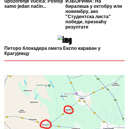
upozorenje Vučića: Postoji
ИЗБОРИМА: На
samo jedan način...
биралиша у октобру или
новембру, ако
"Студентска листа"
победи, признаћу
резултате
Петоро блокадера омета Експо караван у
Крагујевцу