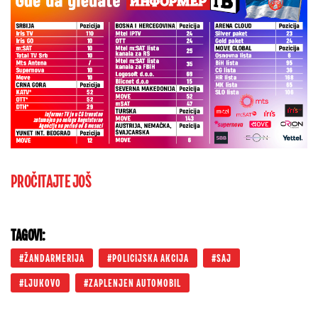
PROČITAJTE JOŠ
TAGOVI:
ŽANDARMERIJA
POLICIJSKA AKCIJA
SAJ
LJUKOVO
ZAPLENJEN AUTOMOBIL