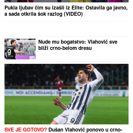
"POSVETA BIVŠOJ PORODICI: ŽIVITE SVOJE
ŽIVOTE DALEKO OD NAS"
Zbog veze sa 15 godina
mlađom bio na stubu srama, a sada živi život iz
snova: Kupio stan u Dubaiju i baškari se u luksuzu
Fenjeraš ukočio "traktoriste",
Vojvodina bolja od Radnika
VERNICI SUTRA OBELEŽAVAJU
OVAJ PRAZNIK:
Evo za šta se
posebno treba pomoliti