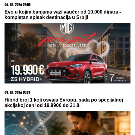
by Aklamator
09. 08. 2026 20:55
Veče u kom je dokazano da je 2:0 najopasniji rezultat
07. 08. 2026 09:14
Сазнања „Политике”: Црна Гора следећа у војном
савезу Загреба, Тиране и Приштине