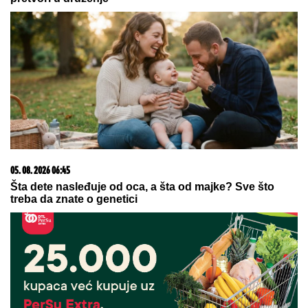
15. 07. 2026 07:44
Većina građana izgubi novac pre nego što stigne na
letovanje - ovih 7 troškova skoro niko ne planira
09. 08. 2026 11:54
Ana Ivanović ovo sprema za ručak: Zdravo, ukusno i
brzo