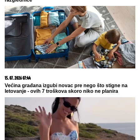
09. 07. 2026 09:20
Komfor po meri klijenata: nova linija paketa ALTA
banke
20. 07. 2026 08:04
REGISTRUJ SE UZ PROMO KOD CASINO Preuzmi
1500 BESPLATNIH SPINOVA