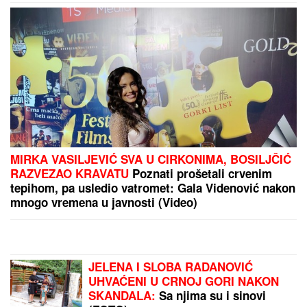
PREPORUKA ZA VAS
OD PEVANJA NA STOLU DO RADA U
POLJOPRIVREDI
Komšije i roditelji Jelene Broćić
otkrili istinu o pevačici: "Nije imao ko da je gura s
parama, sve je sama postigla"
SASLUŠAN "BEOGRADSKI
FANTOM"
Evo kako je upadao u