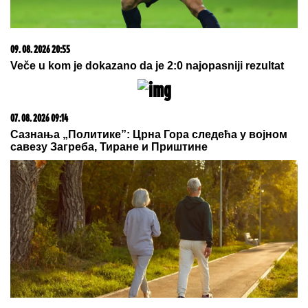
pokazala brutalno telo
"BAKSUZNI" BROJ 13:
Srpski strelci dominirali sa
12 medalja vazdušnim oružjem, jedno odličje malim
kalibrom
Eskalacija na Bliskom istoku: Izrael
izveo seriju žestokih udara
Nadica Zeljković više nije
konobarica: Razmišlja da uđe sa
Kijom Kockar u rijaliti Elita 10