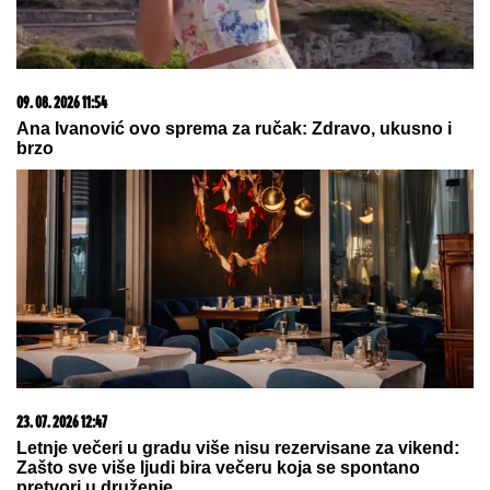
09. 08. 2026 14:58
Zovu ih srpski "mali Karibi" - mestašce je kao sa
razglednice