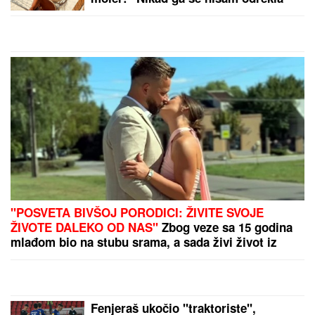
za prvu nekretninu
by Aklamator
PREPORUKA ZA VAS
SASLUŠAN "BEOGRADSKI FANTOM"
Evo kako je
upadao u automobile, tužilaštvo otkrilo šemu: U
jednim kolima je izveo NEVIĐENU PREVARU