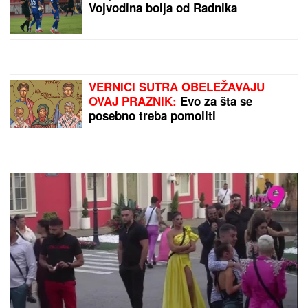
"IZMEĐU JELENE I MENE NIKADA
NIŠTA NIJE BILO"
Goran Ratković
Rale se oglasio nakon što je Ana
pretila Slobinoj ženi: "Našao sam se
između prijatelja i žene koju volim
najviše na svetu!"
Naša pevačica rodila sina, pa morala
da ga napusti, on danas radi kao
moler: "Nikad ga se nisam odrekla"