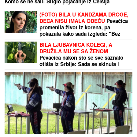
MIRKA VASILJEVIĆ SVA U CIRKONIMA, BOSILJČIĆ
RAZVEZAO KRAVATU
Poznati prošetali crvenim
tepihom, pa usledio vatromet: Gala Videnović nakon
mnogo vremena u javnosti (Video)
JELENA I SLOBA RADANOVIĆ
UHVAĆENI U CRNOJ GORI NAKON
SKANDALA:
Sa njima su i sinovi
(FOTO)
SPAKOVAO KOFERE!
Dok Jovana
planira svadbu sa Tigrom, a Dragan
veridbu slavi sa novom devojkom,
evo gde se nalazi PRVI MUŽ Jovane
Jeremić