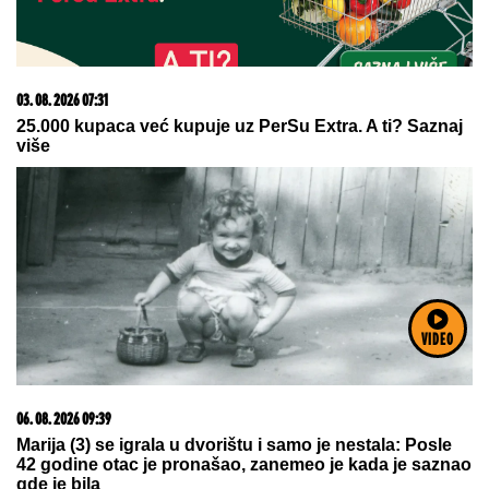
23. 07. 2026 12:47
Letnje večeri u gradu više nisu rezervisane za vikend:
Zašto sve više ljudi bira večeru koja se spontano
pretvori u druženje
VIDEO