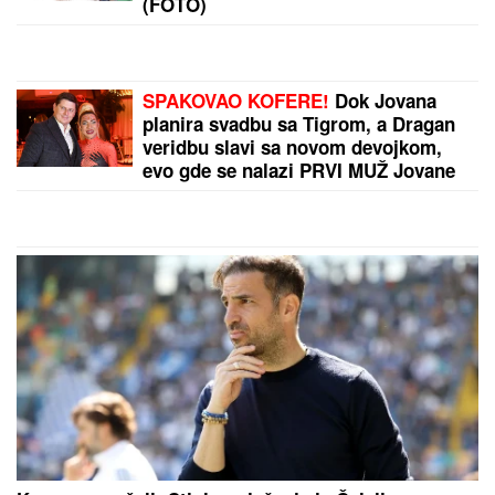
automobile, tužilaštvo otkrilo šemu:
U jednim kolima je izveo NEVIĐENU
PREVARU
Naša pevačica rodila sina, pa morala
da ga napusti, on danas radi kao
moler: "Nikad ga se nisam odrekla"