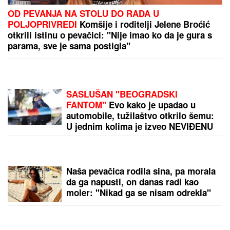
(VIDEO) MILENA KAČAVENDA U PROVODU SA
SINOM
On izgleda kao maneken, a ona u dugoj
haljini sa kristalima - Napustila Srbiju, evo kako
provodi vreme po izlasku iz "Elite 9"
Nizala skandale u Zadruzi, bila sa Filipom Đukićem,
pa nestala! Rodila ćerku i potpuno promenila izgled!
(FOTO)
by Aklamator