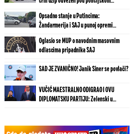
crni džip odvezen pod policijskom
pratnjom u pravcu Beograda (FOTO)
Opsadno stanje u Putincima:
Žandarmerija i SAJ u punoj opremi
češljaju svaki pedalj ovog mesta (FOTO)
Oglasio se MUP o navodnim masovnim
odlascima pripadnika SAJ
SAD JE ZVANIČNO! Janik Siner se povlači?
VUČIĆ MAESTRALNO ODIGRAO I OVU
DIPLOMATSKU PARTIJU: Zelenski u
Beogradu potvrdio - Kosovo je Srbija