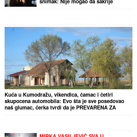
izgradnji nove kasarne,
posetiće i porodicu Purić
sa osmoro dece
by Aklamator
PREPORUKA ZA VAS
"POSVETA BIVŠOJ PORODICI: ŽIVITE SVOJE
ŽIVOTE DALEKO OD NAS"
Zbog veze sa 15 godina
mlađom bio na stubu srama, a sada živi život iz
snova: Kupio stan u Dubaiju i baškari se u luksuzu