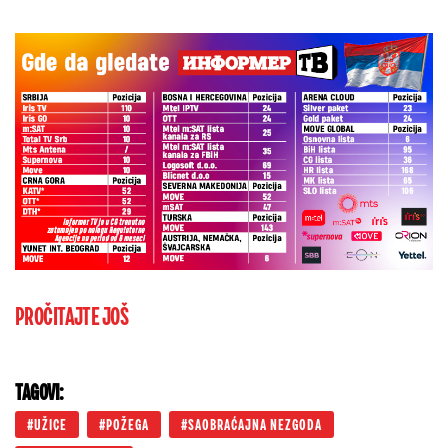
PROČITAJTE JOŠ
TAGOVI:
UŽICE
POŽEGA
SAOBRAĆAJNA NEZGODA