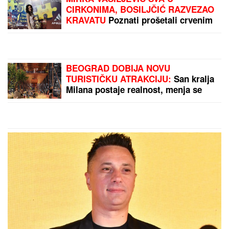
Amerikanka koja živi u Srbiji
UPISALA ĆERKU U PRVI RAZRED, a
kad je videla OVO samo što NIJE
PALA SA STOLICE: "Ako je to za
prvi razred, šta će tek biti u drugom"