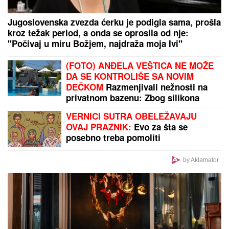
IZVUČENO TELO IZ DUNAVA KOD BELE STENE
Policija na licu mesta, sumnja se da je u pitanju
muškarac koji je iskočio iz čamca
by Aklamator
PREPORUKA ZA VAS