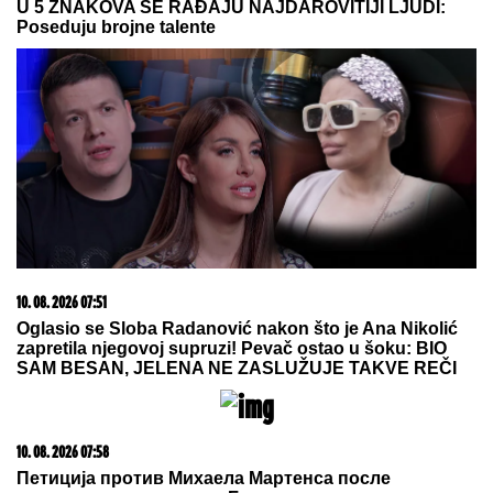
OnlyFans profil - zarađuje 17.300
EVRA NA DAN: "Nisam mogla da
izdržavam decu. Doživela sam slom.
A u supermarketu ne mogu da
radim, privlačim ogromnu pažnju"
ŠABAN ŠAULIĆ JE OD NJEGA
NAPRAVIO ZVEZDU
Pevač godinama
ćutao o ovome: "Ruke su mi se
tresle kada su me on i Goca pozvali"