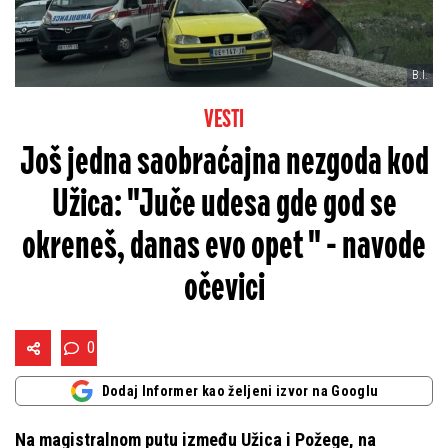
B.I.
VESTI
Još jedna saobraćajna nezgoda kod
Užica: "Juče udesa gde god se
okreneš, danas evo opet " - navode
očevici
0
Dodaj Informer kao željeni izvor na Googlu
Na magistralnom putu između Užica i Požege, na