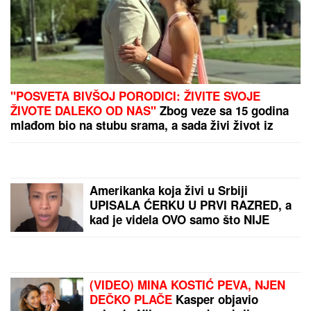
nakon što se sve saznalo
otišla iz Srbije: Sada se
skinula i pokazala
brutalno telo
Važno obaveštenje za
1.420.656 penzionera:
Fond PIO se oglasio
Vučić danas i sutra na
jugozapadu Srbije:
Obilazi radove na