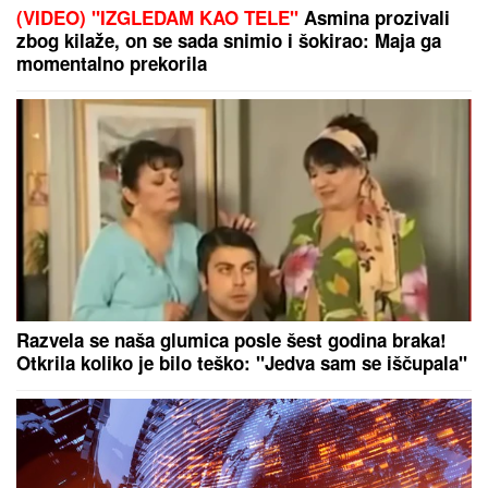
Kuća u Kumodražu, vikendica, čamac i četiri
skupocena automobila: Evo šta je sve posedovao
naš glumac, ćerka tvrdi da je PREVARENA ZA
NASLEDSTVO