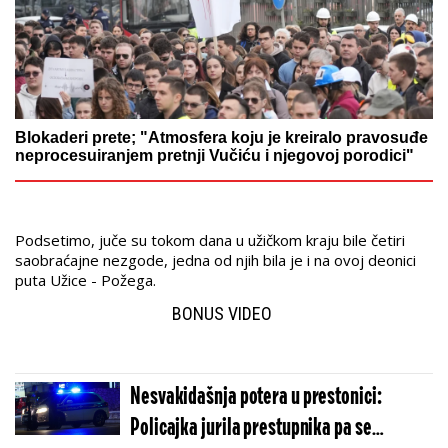
Blokaderi prete; "Atmosfera koju je kreiralo pravosuđe
neprocesuiranjem pretnji Vučiću i njegovoj porodici"
Podsetimo, juče su tokom dana u užičkom kraju bile četiri
saobraćajne nezgode, jedna od njih bila je i na ovoj deonici
puta Užice - Požega.
BONUS VIDEO
Nesvakidašnja potera u prestonici:
Policajka jurila prestupnika pa se