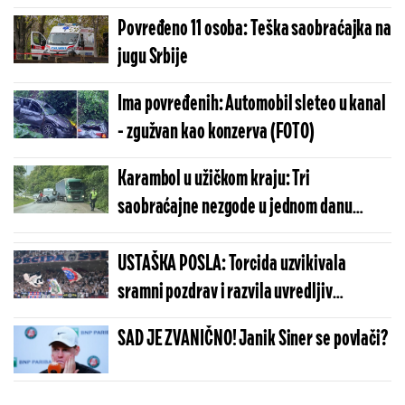
zakucala u semafor - Kolege joj napisale
Povređeno 11 osoba: Teška saobraćajka na
kaznu!
jugu Srbije
Ima povređenih: Automobil sleteo u kanal
- zgužvan kao konzerva (FOTO)
Karambol u užičkom kraju: Tri
saobraćajne nezgode u jednom danu
(FOTO/VIDEO)
USTAŠKA POSLA: Torcida uzvikivala
sramni pozdrav i razvila uvredljiv
transparent o Srbima i Oluji
SAD JE ZVANIČNO! Janik Siner se povlači?