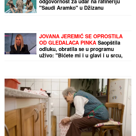
Nude mu bogatstvo: Vlahović sve
bliži crno-belom dresu