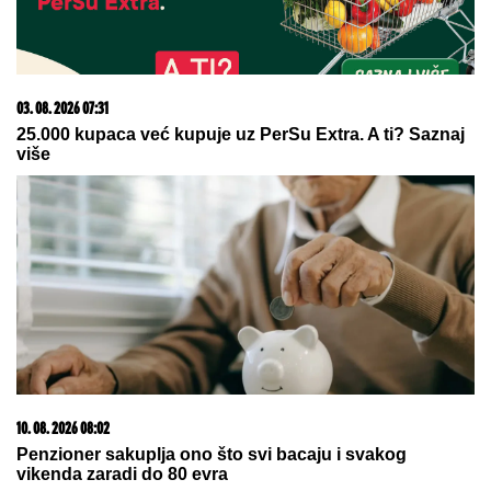
"PROBUDILI SMO SE I NAŠLI ROŠTILJ, NE ZNAM
ŠTA SU RADILI..."
Šokirana komšinica iz Borče za
"Blic" nakon što je nađeno telo mladića (28):
Potresni prizori sa lica mesta (FOTO, VIDEO)
HUTI PRIZNALI NAPAD:
Preuzeli