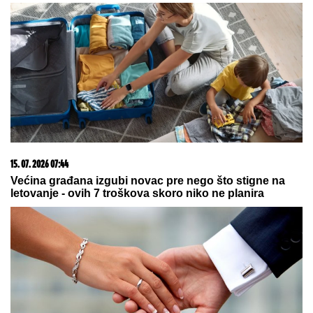
odgovornost za udar na rafineriju
"Saudi Aramko" u Džizanu
JOVANA JEREMIĆ SE OPROSTILA
OD GLEDALACA PINKA
Saopštila
odluku, obratila se u programu
uživo: "Bićete mi i u glavi i u srcu,
nemojte da me izdate"