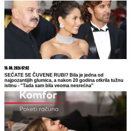
Majci kupili sve da više ne rinta po kući, a ona
nastavila po starom: Razlog je rasplakao decu
(FOTO) ASMIN OTKRIO PRAVO
STANJE NA RAČUNU
Nakon izjave
da Maja sve plaća rešio da se oglasi:
Javno obelodanio cifre i ljudi su u
šoku
Igrice pred revanš: Prebačena lopta
u dvorište Crvene zvezde