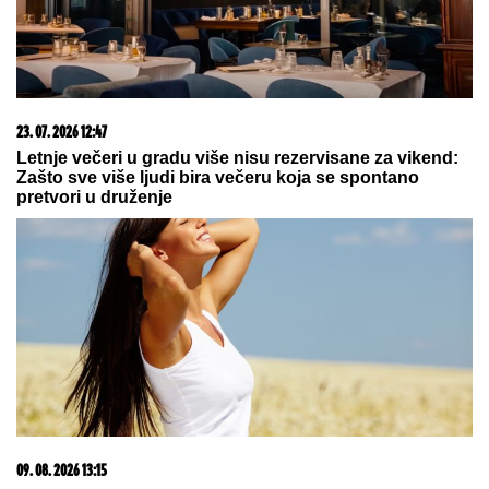
(PAPARACO) KRIŠOM SMO SNIMILI NAŠU
PEVAČICU U CRNOJ GORI
Bez trunke šminke na
aerodromu, pojavila se u ovom izdanju: Društvo joj
pravi poznati muškarac
Glumica iz Harija Potera otvorila