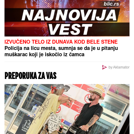
MIRKA VASILJEVIĆ SVA U
CIRKONIMA, BOSILJČIĆ RAZVEZAO
KRAVATU
Poznati prošetali crvenim
tepihom, pa usledio vatromet: Gala
Videnović nakon mnogo vremena u
javnosti (Video)