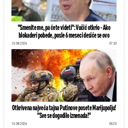
"Smenite me, pa ćete videti": Vučić otkrio - Ako
blokaderi pobede, posle 6 meseci desiće se ovo
10.08.2026
07:33
Otkrivena najveća tajna Putinove posete Marijupolju!
"Sve se dogodilo iznenada!"
10.08.2026
06:20