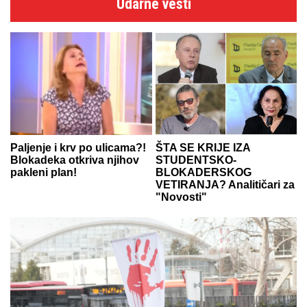
Udarne vesti
Paljenje i krv po ulicama?!
ŠTA SE KRIJE IZA
Blokadeka otkriva njihov
STUDENTSKO-
pakleni plan!
BLOKADERSKOG
VETIRANJA? Analitičari za
"Novosti"