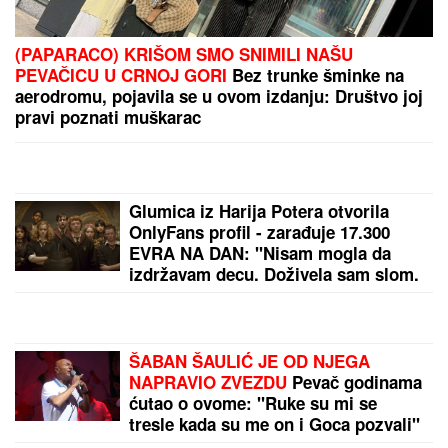
BEOGRAD DOBIJA NOVU
TURISTIČKU ATRAKCIJU:
San kralja
Milana postaje realnost, menja se
lice prestonice (FOTO)