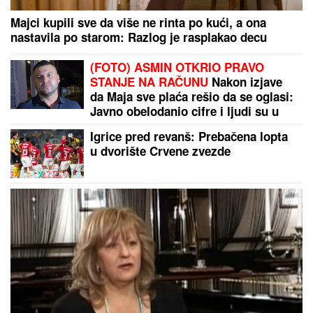
(VIDEO) "IZGLEDAM KAO TELE"
Asmina prozivali
zbog kilaže, on se sada snimio i šokirao: Maja ga
momentalno prekorila
Razvela se naša glumica posle šest godina braka!
Otkrila koliko je bilo teško: "Jedva sam se iščupala"