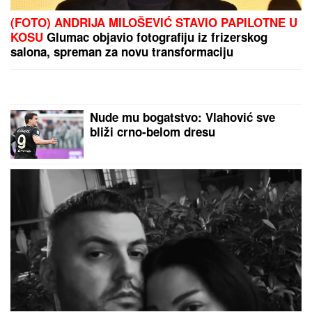
(VIDEO) MINA KOSTIĆ PEVA, NJEN
DEČKO PLAČE
Kasper objavio
snimak: Nije mogao da sakrije
emocije, evo šta se dešava nakon
teškog perioda