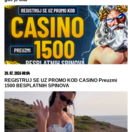
23. 07. 2026 12:47
Letnje večeri u gradu više nisu rezervisane za vikend:
Zašto sve više ljudi bira večeru koja se spontano
pretvori u druženje
09. 08. 2026 13:15