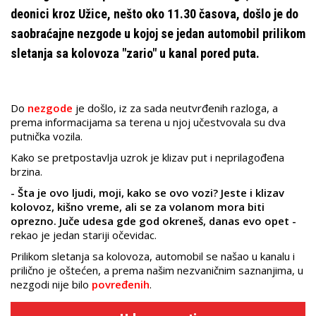
deonici kroz Užice, nešto oko 11.30 časova, došlo je do
saobraćajne nezgode u kojoj se jedan automobil prilikom
sletanja sa kolovoza "zario" u kanal pored puta.
Do
nezgode
je došlo, iz za sada neutvrđenih razloga, a
prema informacijama sa terena u njoj učestvovala su dva
putnička vozila.
Kako se pretpostavlja uzrok je klizav put i neprilagođena
brzina.
- Šta je ovo ljudi, moji, kako se ovo vozi? Jeste i klizav
kolovoz, kišno vreme, ali se za volanom mora biti
oprezno. Juče udesa gde god okreneš, danas evo opet -
rekao je jedan stariji očevidac.
Prilikom sletanja sa kolovoza, automobil se našao u kanalu i
prilično je oštećen, a prema našim nezvaničnim saznanjima, u
nezgodi nije bilo
povređenih
.