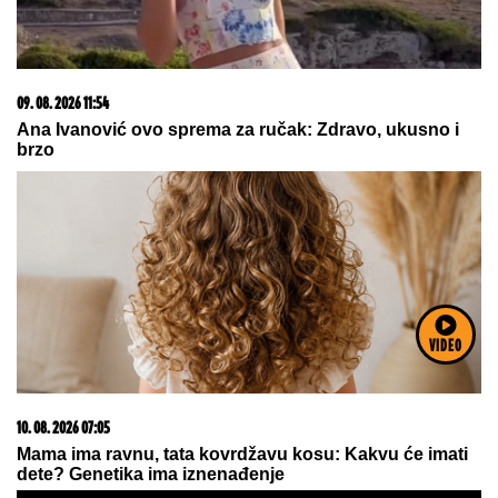
U 5 ZNAKOVA SE RAĐAJU NAJDAROVITIJI LJUDI:
Poseduju brojne talente
10. 08. 2026 07:51
Oglasio se Sloba Radanović nakon što je Ana Nikolić
VIDEO
zapretila njegovoj supruzi! Pevač ostao u šoku: BIO
SAM BESAN, JELENA NE ZASLUŽUJE TAKVE REČI
10. 08. 2026 07:58
Петиција против Михаела Мартенса после