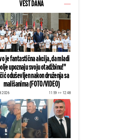
VEST DANA
o je fantastična akcija, da mladi
olje upoznaju svoju otadžbinu!"
čić oduševljen nakon druženja sa
mališanima (FOTO/VIDEO)
8.2026
11:59 >> 12:48