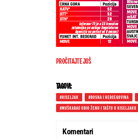
PROČITAJTE JOŠ
TAGOVI:
KISELJAK
BOSNA I HERCEGOVINA
MUŠKARAC UBIO ŽENU I TAŠTU U KISELJAKU
Komentari