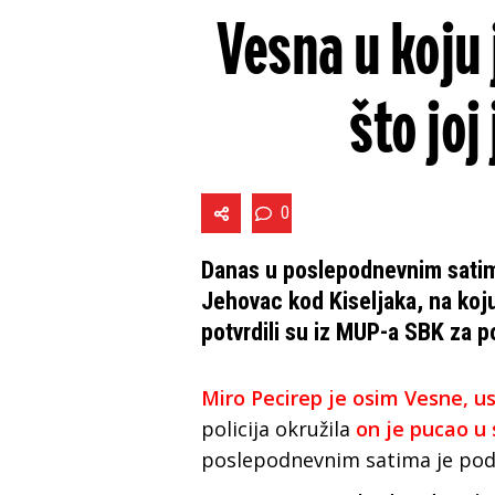
Vesna u koju
što joj
0
Danas u poslepodnevnim satim
Jehovac kod Kiseljaka, na koj
potvrdili su iz MUP-a SBK za p
Miro Pecirep je osim Vesne, u
policija okružila
on je pucao u
poslepodnevnim satima je po