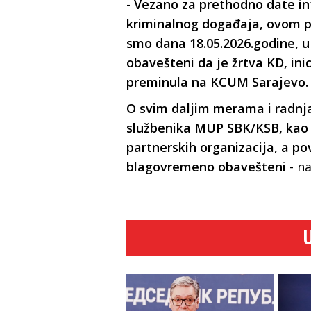
-
Vezano za prethodno date i
kriminalnog događaja, ovom p
smo dana 18.05.2026.godine, u
obavešteni da je žrtva KD, inic
preminula na KCUM Sarajevo.
O svim daljim merama i radnj
službenika MUP SBK/KSB, kao i
partnerskih organizacija, a 
blagovremeno obavešteni
- n