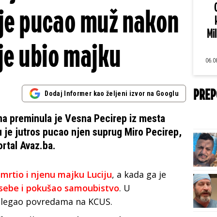
 je pucao muž nakon
Mi
 je ubio majku
06.0
PREP
Dodaj Informer kao željeni izvor na Googlu
a preminula je Vesna Pecirep iz mesta
u je jutros pucao njen suprug Miro Pecirep,
ortal Avaz.ba.
smrtio i njenu majku Luciju
, a kada ga je
 sebe i pokušao samoubistvo
. U
dlegao povredama na KCUS.