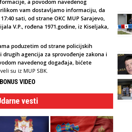
nformacije, a povodom navedenog
rilikom vam dostavljamo informaciju, da
 17:40 sati, od strane OKC MUP Sarajevo,
ijala V.P., rođena 1971.godine, iz Kiseljaka,
ama poduzetim od strane policijskih
 drugih agencija za sprovođenje zakona i
povodom navedenog događaja, bićete
aveli su iz MUP SBK.
BONUS VIDEO
Udarne vesti