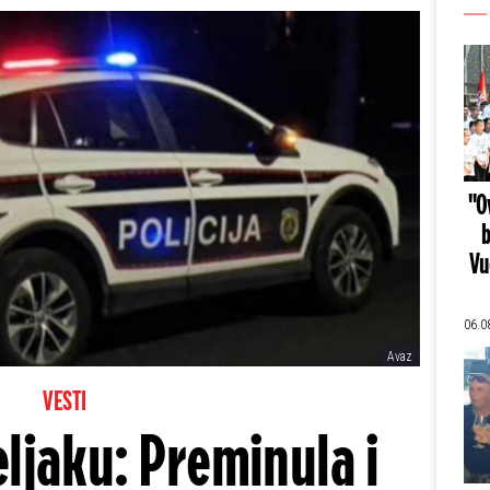
"Ov
b
Vu
06.0
Avaz
VESTI
eljaku: Preminula i