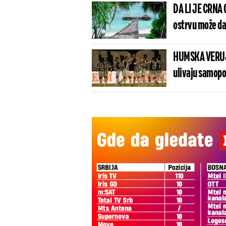
DA LI JE CRNA
ostrvu može da
HUMSKA VERUJE
ulivaju samopo