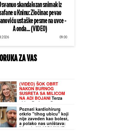
Osvanuo skandalozan snimak iz
kafane u Kninu: Zločinac pevao
lanoviću ustaške pesme na uvce -
A onda... (VIDEO)
8.2026
09:00
ORUKA ZA VAS
(VIDEO) ŠOK OBRT
NAKON BURNOG
SUSRETA SA MILICOM
NA ADI BOJANI
Terza
video Barbaru! Dva puta
pričali, a onda ga
Poznati kardiohirurg
pozvala: "Upisaću se kao
otkrio "tihog ubicu" koji
otac"
nije zaveden kao bolest,
a polako nas uništava:
"Ovo je NAJOPASNIJE za
naše zdravlje"