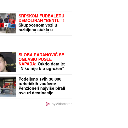
SRPSKOM FUDBALERU
DEMOLIRAN "BENTLI"!
Skupocenom vozilu
razbijena stakla u
privatnoj garaži
luksuznog naselja!
SLOBA RADANOVIĆ SE
OGLASIO POSLE
NAPADA:
Otkrio detalje:
"Niko nije bio ugrožen"
Podeljeno svih 30.000
turističkih vaučera:
Penzioneri najviše birali
ove tri destinacije
by Aklamator