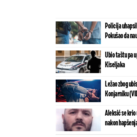
Policija uhapsil
Pokušao da nau
Ubio taštu pa u
Kiseljaka
Ležao zbog ubi
Konjarniku (VI
Aleksić se krio 
nakon hapšenja