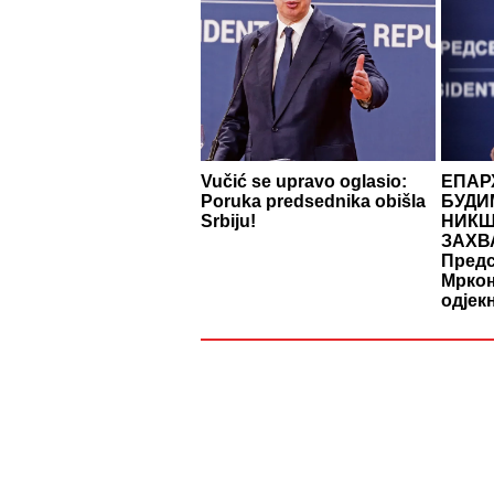
Vučić se upravo oglasio:
ЕПАР
Poruka predsednika obišla
БУДИ
Srbiju!
НИКШ
ЗАХВ
Предс
Мркоњ
одјек