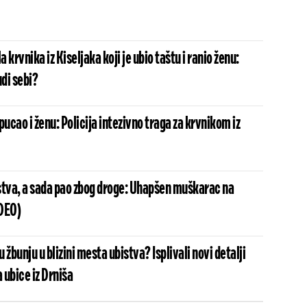
a krvnika iz Kiseljaka koji je ubio taštu i ranio ženu:
di sebi?
pucao i ženu: Policija intezivno traga za krvnikom iz
stva, a sada pao zbog droge: Uhapšen muškarac na
DEO)
u žbunju u blizini mesta ubistva? Isplivali novi detalji
 ubice iz Drniša