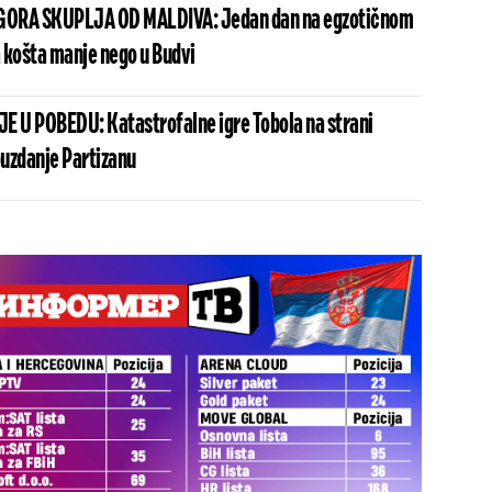
 GORA SKUPLJA OD MALDIVA: Jedan dan na egzotičnom
 košta manje nego u Budvi
 U POBEDU: Katastrofalne igre Tobola na strani
uzdanje Partizanu