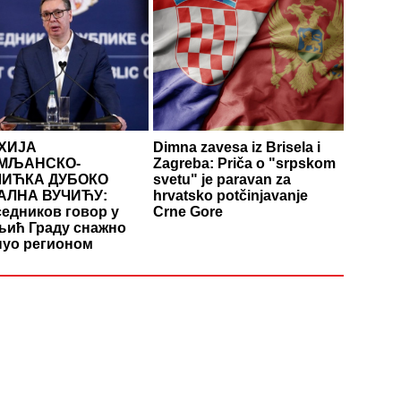
ХИЈА
Dimna zavesa iz Brisela i
МЉАНСКО-
Zagreba: Priča o "srpskom
ИЋКА ДУБОКО
svetu" je paravan za
АЛНА ВУЧИЋУ:
hrvatsko potčinjavanje
едников говор у
Crne Gore
ић Граду снажно
нуо регионом