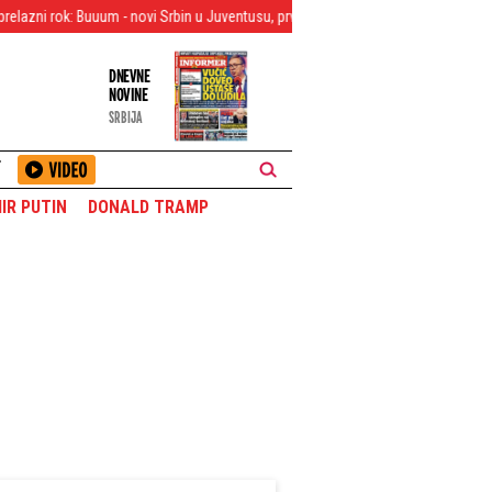
 Buuum - novi Srbin u Juventusu, prvi čovek Bešiktaša otkrio istinu o Vlahoviću
DNEVNE
NOVINE
SRBIJA
T
IR PUTIN
DONALD TRAMP