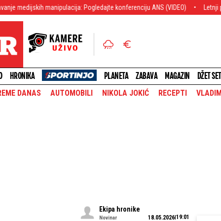
ih manipulacija: Pogledajte konferenciju ANS (VIDEO)
Letnji prelazni rok:
O
HRONIKA
PLANETA
ZABAVA
MAGAZIN
DŽET SE
REME DANAS
AUTOMOBILI
NIKOLA JOKIĆ
RECEPTI
VLADIM
Ekipa hronike
19:01
18.05.2026
Novinar