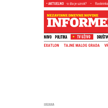
licama Kelna: Krenula bežanija, a evo šta je uzrok?
• AKTUELNO
Raskrinkavanje medijsk
NOVO
POLITIKA
DRUŠTV
EXATLON
TAJNE MALOG GRADA
V
HRONIKA