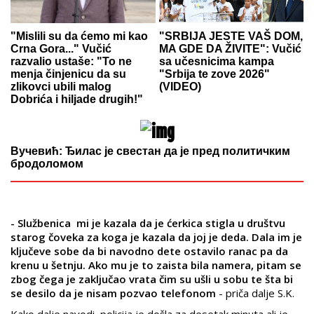
"Mislili su da ćemo mi kao
"SRBIJA JESTE VAŠ DOM,
Crna Gora..." Vučić
MA GDE DA ŽIVITE": Vučić
razvalio ustaše: "To ne
sa učesnicima kampa
menja činjenicu da su
"Srbija te zove 2026"
zlikovci ubili malog
(VIDEO)
Dobrića i hiljade drugih!"
Вучевић: Ђилас је свестан да је пред политичким
бродоломом
- Službenica mi je kazala da je ćerkica stigla u društvu
starog čoveka za koga je kazala da joj je deda. Dala im je
ključeve sobe da bi navodno dete ostavilo ranac pa da
krenu u šetnju. Ako mu je to zaista bila namera, pitam se
zbog čega je zaključao vrata čim su ušli u sobu te šta bi
se desilo da je nisam pozvao telefonom
- priča dalje S.K.