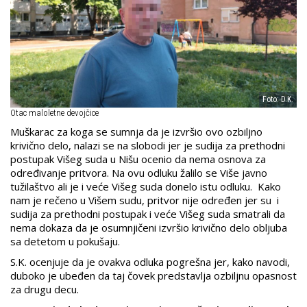
Foto: D.K.
Otac maloletne devojčice
Muškarac za koga se sumnja da je izvršio ovo ozbiljno
krivično delo, nalazi se na slobodi jer je sudija za prethodni
postupak Višeg suda u Nišu ocenio da nema osnova za
određivanje pritvora. Na ovu odluku žalilo se Više javno
tužilaštvo ali je i veće Višeg suda donelo istu odluku. Kako
nam je rečeno u Višem sudu, pritvor nije određen jer su i
sudija za prethodni postupak i veće Višeg suda smatrali da
nema dokaza da je osumnjičeni izvršio krivično delo obljuba
sa detetom u pokušaju.
S.K. ocenjuje da je ovakva odluka pogrešna jer, kako navodi,
duboko je ubeđen da taj čovek predstavlja ozbiljnu opasnost
za drugu decu.