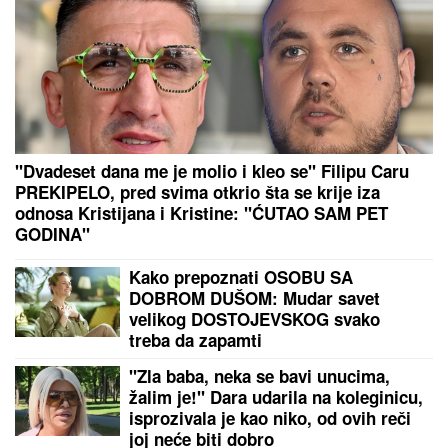
"Dvadeset dana me je molio i kleo se" Filipu Caru
PREKIPELO, pred svima otkrio šta se krije iza
odnosa Kristijana i Kristine: "ĆUTAO SAM PET
GODINA"
Kako prepoznati OSOBU SA
DOBROM DUŠOM: Mudar savet
velikog DOSTOJEVSKOG svako
treba da zapamti
"Zla baba, neka se bavi unucima,
žalim je!" Dara udarila na koleginicu,
isprozivala je kao niko, od ovih reči
joj neće biti dobro