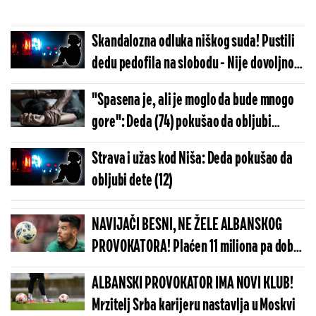
Skandalozna odluka niškog suda! Pustili
dedu pedofila na slobodu - Nije dovoljno
što je devojčicu (12) odveo u sobu hotela
"Spasena je, ali je moglo da bude mnogo
gore": Deda (74) pokušao da obljubi
devojčicu ometenu u razvoju (12)
Strava i užas kod Niša: Deda pokušao da
obljubi dete (12)
NAVIJAČI BESNI, NE ŽELE ALBANSKOG
PROVOKATORA! Plaćen 11 miliona pa dobio
brutalnu poruku
ALBANSKI PROVOKATOR IMA NOVI KLUB!
Mrzitelj Srba karijeru nastavlja u Moskvi