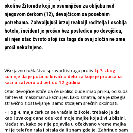
okoline Žitorađe koji je osumnjičen za obljubu nad
njegovom ćerkom (12), devojčicom sa posebnim
potrebama. Zahvaljujući brzoj reakciji roditelja i osoblja
hotela, incident je prošao bez posledica po devojčicu,
ali njen otac čvrsto stoji iza toga da ovaj zločin ne sme
proći nekažnjeno.
Više javno tužilaštvo sprovodi istragu protiv
Lj.P. zbog
sumnje da je počinio krivično delo za koje je propisana
kazna zatvora od pet do 12 godina.
Otac devojčice ističe da će ukoliko bude imao priliku, od suda
zahtevati maksimalnu kaznu jer, kako smatra, ona je izbegla
stravično zlostavljanje samo sticajem srećnih okolnosti.
- Tog 4. maja ćerkica se vraćala iz škole, trebalo je da
kao i svakog dana ode kod moje majke koja živi u blizini.
Međutim, kako se nije pojavila u očekivano vreme majka
mi je telefonirala i pitala da li znam gde je. Zabrinuo sam