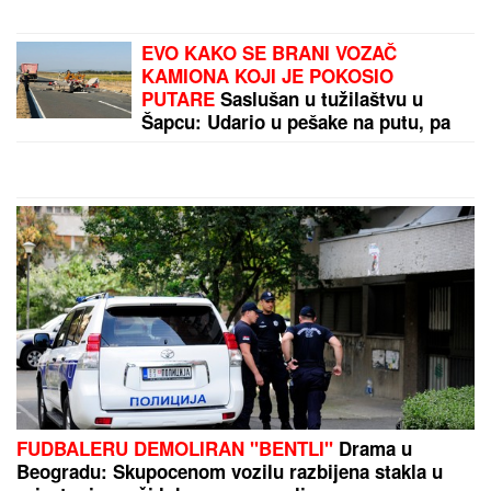
EVO KAKO SE BRANI VOZAČ
KAMIONA KOJI JE POKOSIO
PUTARE
Saslušan u tužilaštvu u
Šapcu: Udario u pešake na putu, pa
završio kod metalne ograde
FUDBALERU DEMOLIRAN "BENTLI"
Drama u
Beogradu: Skupocenom vozilu razbijena stakla u