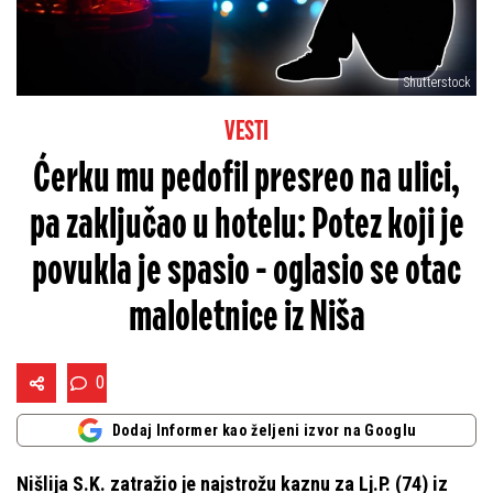
Shutterstock
VESTI
Ćerku mu pedofil presreo na ulici,
pa zaključao u hotelu: Potez koji je
povukla je spasio - oglasio se otac
maloletnice iz Niša
0
Dodaj Informer kao željeni izvor na Googlu
Nišlija S.K. zatražio je najstrožu kaznu za Lj.P. (74) iz