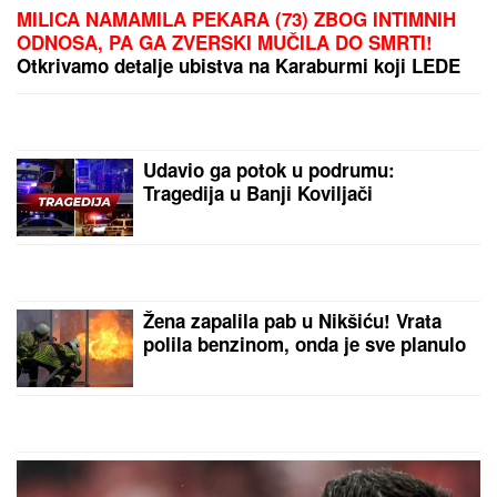
MILICA NAMAMILA PEKARA (73) ZBOG INTIMNIH
ODNOSA, PA GA ZVERSKI MUČILA DO SMRTI!
Otkrivamo detalje ubistva na Karaburmi koji LEDE
KRV: Izdahnuo u najgorim mukama dok su ga
osumnjičeni pljačkali
Udavio ga potok u podrumu:
Tragedija u Banji Koviljači
Žena zapalila pab u Nikšiću! Vrata
polila benzinom, onda je sve planulo