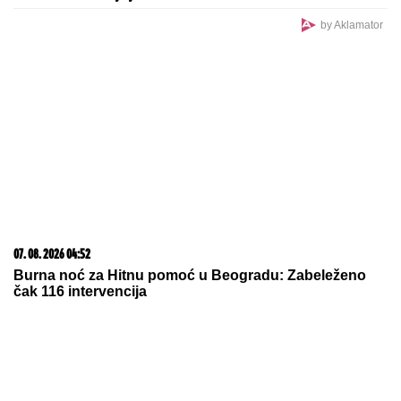
by Aklamator
07. 08. 2026 04:52
Burna noć za Hitnu pomoć u Beogradu: Zabeleženo
čak 116 intervencija