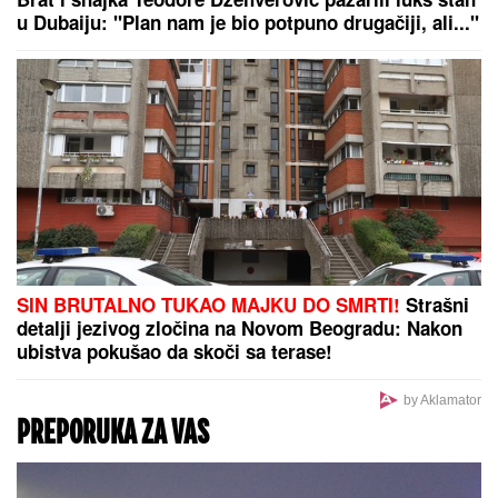
u Dubaiju: "Plan nam je bio potpuno drugačiji, ali..."
SIN BRUTALNO TUKAO MAJKU DO SMRTI!
Strašni
detalji jezivog zločina na Novom Beogradu: Nakon
ubistva pokušao da skoči sa terase!
by Aklamator
PREPORUKA ZA VAS