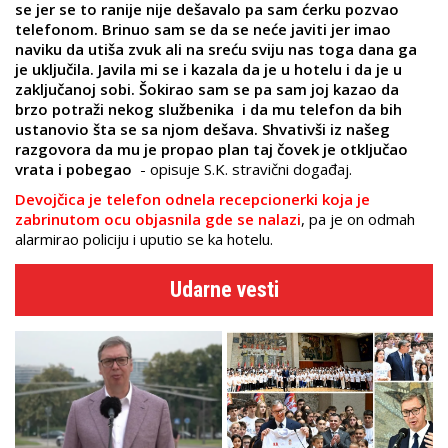
se jer se to ranije nije dešavalo pa sam ćerku pozvao
telefonom. Brinuo sam se da se neće javiti jer imao
naviku da utiša zvuk ali na sreću sviju nas toga dana ga
je uključila. Javila mi se i kazala da je u hotelu i da je u
zaključanoj sobi. Šokirao sam se pa sam joj kazao da
brzo potraži nekog službenika i da mu telefon da bih
ustanovio šta se sa njom dešava. Shvativši iz našeg
razgovora da mu je propao plan taj čovek je otključao
vrata i pobegao
- opisuje S.K. stravični događaj.
Devojčica je telefon odnela recepcionerki koja je
zabrinutom ocu objasnila gde se nalazi
, pa je on odmah
alarmirao policiju i uputio se ka hotelu.
Udarne vesti