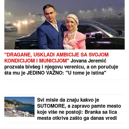
"DRAGANE, USKLADI AMBICIJE SA SVOJOM
KONDICIJOM I MUNICIJOM"
Jovana Jeremić
prozvala bivšeg i njegovu verenicu, a on poručuje
šta mu je JEDINO VAŽNO: "U tome je istina"
Svi misle da znaju kakvo je
SUTOMORE, a zapravo pamte mesto
koje više ne postoji: Branka sa lica
mesta otkriva zašto ga danas vredi
posetiti