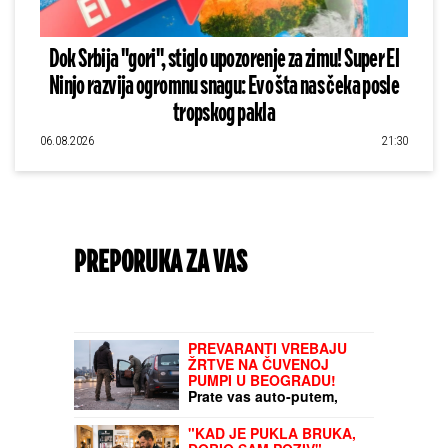
Dok Srbija "gori", stiglo upozorenje za zimu! Super El
Ninjo razvija ogromnu snagu: Evo šta nas čeka posle
tropskog pakla
06.08.2026
21:30
PREPORUKA ZA VAS
PREVARANTI VREBAJU
ŽRTVE NA ČUVENOJ
PUMPI U BEOGRADU!
Prate vas auto-putem,
nude "pomoć", pa urade
JEZIVU STVAR: Ni ne
"KAD JE PUKLA BRUKA,
primetite da ste