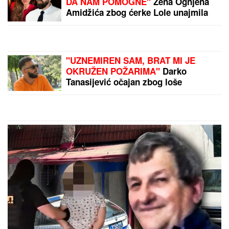
DA NAM POMOGNE"
Žena Ognjena
Amidžića zbog ćerke Lole unajmila
DADILJU IZ AZIJE, pa priznala sa
čim se suočavaju u domu! (FOTO)
"UZNEMIREN SAM, BRAT MI JE
OKRUŽEN POŽARIMA"
Darko
Tanasijević očajan zbog loše
situacije u Deliblatskoj peščari: "SVI
SU EVAKUISANI", otkrio koje
informacije ima