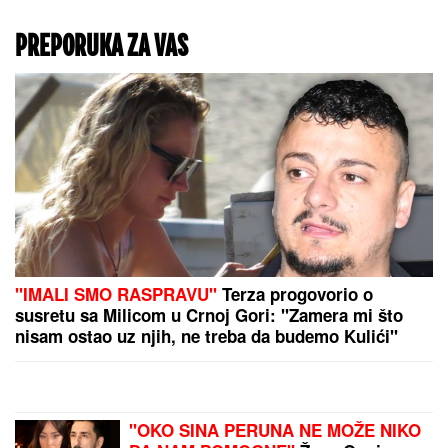
PREPORUKA ZA VAS
"IMALI SMO RASPRAVU"
Terza progovorio o
susretu sa Milicom u Crnoj Gori: "Zamera mi što
nisam ostao uz njih, ne treba da budemo Kulići"
(VIDEO)
"OKO SINA PERUNA NE MOŽE NIKO