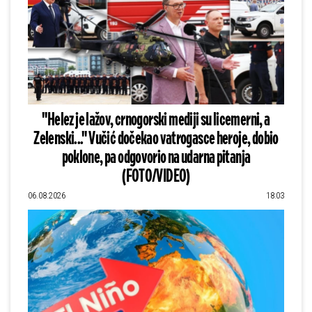
"Helez je lažov, crnogorski mediji su licemerni, a
Zelenski..." Vučić dočekao vatrogasce heroje, dobio
poklone, pa odgovorio na udarna pitanja
(FOTO/VIDEO)
06.08.2026
18:03