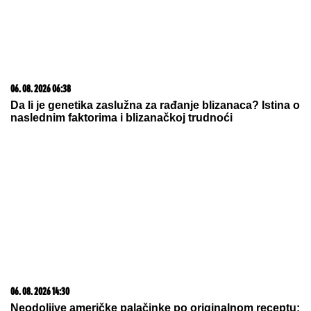
06. 08. 2026 06:38
Da li je genetika zaslužna za rađanje blizanaca? Istina o
naslednim faktorima i blizanačkoj trudnoći
06. 08. 2026 14:30
Neodoljive američke palačinke po originalnom receptu: