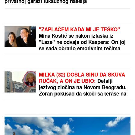
privatnoj garaži luksuznog naselja
"ZAPLAČEM KADA MI JE TEŠKO"
Mina Kostić se nakon izlaska iz
"Laze" ne odvaja od Kaspera: On joj
se sada obratio emotivnim rečima
MILKA (82) DOŠLA SINU DA SKUVA
RUČAK, A ON JE UBIO:
Detalji
jezivog zločina na Novom Beogradu,
Zoran pokušao da skoči sa terase na
7. spratu