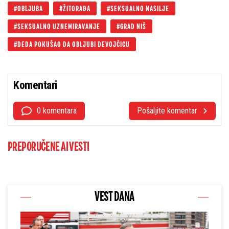
OBLJUBA
ŽITORAĐA
SEKSUALNO NASILJE
SEKSUALNO UZNEMIRAVANJE
GRAD NIŠ
DEDA POKUŠAO DA OBLJUBI DEVOJČICU
Komentari
0 komentara
Pošaljite komentar
PREPORUČENE AI VESTI
VEST DANA