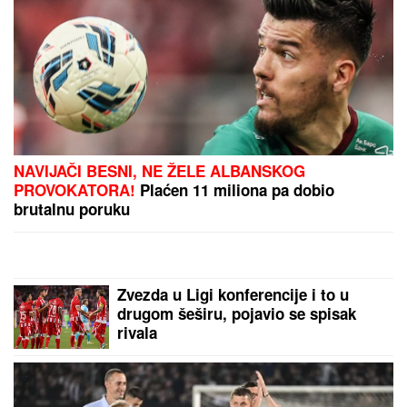
NAVIJAČI BESNI, NE ŽELE ALBANSKOG
PROVOKATORA!
Plaćen 11 miliona pa dobio
brutalnu poruku
Zvezda u Ligi konferencije i to u
drugom šeširu, pojavio se spisak
rivala