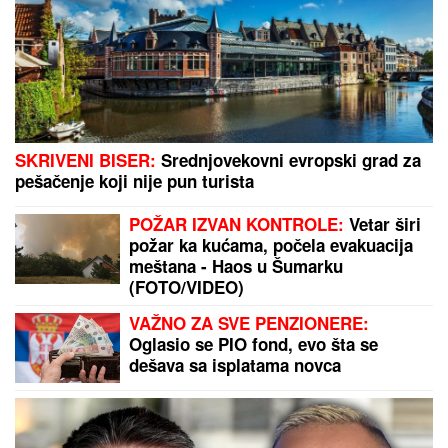
SKRIVENI BISER:
Srednjovekovni evropski grad za
pešačenje koji nije pun turista
POŽAR IZVAN KONTROLE:
Vetar širi
požar ka kućama, počela evakuacija
meštana - Haos u Šumarku
(FOTO/VIDEO)
VAŽNO ZA SVE PENZIONERE:
Oglasio se PIO fond, evo šta se
dešava sa isplatama novca