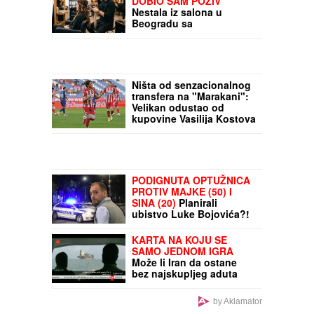
DOBIO SAM POZIV"
POKRADENI
Nestala iz salona u
Beogradu sa
skupocenom
nadogradnjom, pa
usledio ŠOK OBRT:
Oglasio se frizer Aleksa
za "Blic", žena ga ojadila
Ništa od senzacionalnog
za više od 1.000 evra!
transfera na "Marakani":
Velikan odustao od
kupovine Vasilija Kostova
PODIGNUTA OPTUŽNICA
PROTIV MAJKE (50) I
SINA (20)
Planirali
ubistvo Luke Bojovića?!
Nađen arsenal oružja,
otkriven i PAKLENI PLAN
KARTA NA KOJU SE
koji su skovali
SAMO JEDNOM IGRA
Može li Iran da ostane
bez najskupljeg aduta
kojim UCENJUJE
by Aklamator