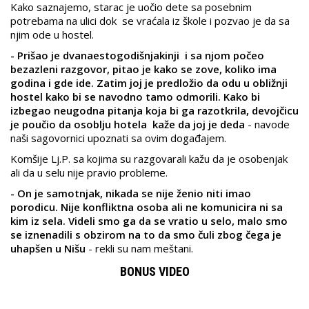
Kako saznajemo, starac je uočio dete sa posebnim
potrebama na ulici dok se vraćala iz škole i pozvao je da sa
njim ode u hostel.
- Prišao je dvanaestogodišnjakinji i sa njom počeo
bezazleni razgovor, pitao je kako se zove, koliko ima
godina i gde ide. Zatim joj je predložio da odu u obližnji
hostel kako bi se navodno tamo odmorili. Kako bi
izbegao neugodna pitanja koja bi ga razotkrila, devojčicu
je poučio da osoblju hotela kaže da joj je deda
- navode
naši sagovornici upoznati sa ovim događajem.
Komšije Lj.P. sa kojima su razgovarali kažu da je osobenjak
ali da u selu nije pravio probleme.
- On je samotnjak, nikada se nije ženio niti imao
porodicu. Nije konfliktna osoba ali ne komunicira ni sa
kim iz sela. Videli smo ga da se vratio u selo, malo smo
se iznenadili s obzirom na to da smo čuli zbog čega je
uhapšen u Nišu
- rekli su nam meštani.
BONUS VIDEO