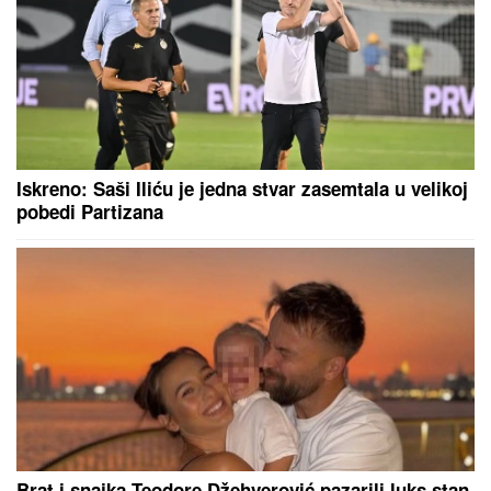
Iskreno: Saši Iliću je jedna stvar zasemtala u velikoj
pobedi Partizana
Brat i snajka Teodore Džehverović pazarili luks stan