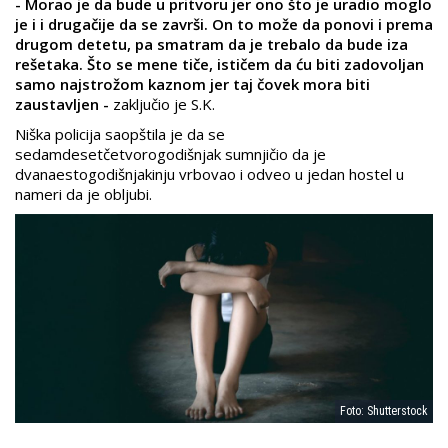
- Morao je da bude u pritvoru jer ono što je uradio moglo
je i i drugačije da se završi. On to može da ponovi i prema
drugom detetu, pa smatram da je trebalo da bude iza
rešetaka. Što se mene tiče, ističem da ću biti zadovoljan
samo najstrožom kaznom jer taj čovek mora biti
zaustavljen -
zaključio je S.K.
Niška policija saopštila je da se
sedamdesetčetvorogodišnjak sumnjičio da je
dvanaestogodišnjakinju vrbovao i odveo u jedan hostel u
nameri da je obljubi.
Foto: Shutterstock