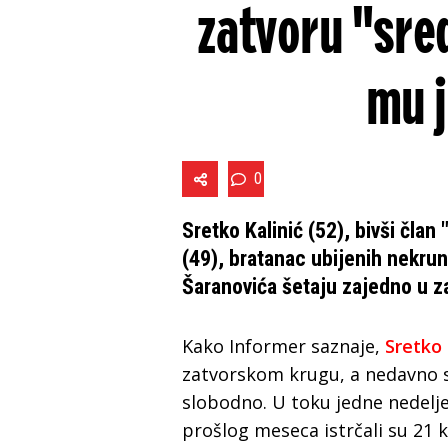
zatvoru "sre
mu j
0
Sretko Kalinić (52), bivši čla
(49), bratanac ubijenih nekrun
Šaranovića šetaju zajedno u z
Kako Informer saznaje,
Sretko 
zatvorskom krugu, a nedavno s
slobodno. U toku jedne nedelje 
prošlog meseca istrčali su 21 