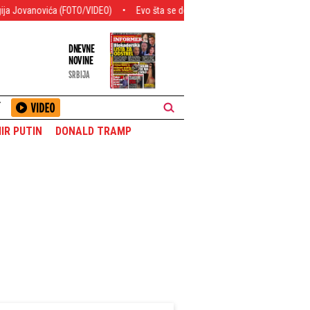
 (FOTO/VIDEO)
Evo šta se dogodi kada se preskoči terapija: Pogledajte boles
DNEVNE
NOVINE
SRBIJA
T
IR PUTIN
DONALD TRAMP