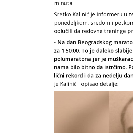
minuta.
Sretko Kalinić je Informeru u 
ponedeljkom, sredom i petkom,
odlučili da redovne treninge pr
-
Na dan Beogradskog maratona
za 1:50:00. To je daleko slab
polumaratona jer je muškarac is
nama bilo bitno da istrčimo. 
lični rekord i da za nedelju d
je Kalinić i opisao detalje: