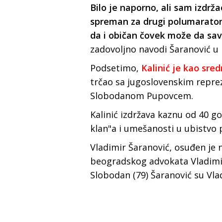
Bilo je naporno, ali sam izdr
spreman za drugi polumaraton 
da i običan čovek može da sav
zadovoljno navodi Šaranović u 
Podsetimo,
Kalinić je kao sre
trčao sa jugoslovenskim repre
Slobodanom Pupovcem.
Kalinić izdržava kaznu od 40 
klan"a i umešanosti u ubistvo 
Vladimir Šaranović, osuđen je 
beogradskog advokata Vladimira
Slobodan (79) Šaranović su Vlad