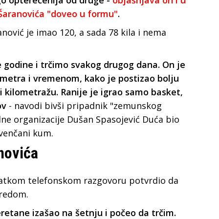
o opterećenija od druge -
objašnjava on i u
 Šaranovića "doveo u formu"
.
nović je imao 120, a sada 78 kila i nema
 godine i trčimo svakog drugog dana. On je
lometra i vremenom, kako je postizao bolju
 i kilometražu. Ranije je igrao samo basket,
ov
- navodi bivši pripadnik "zemunskog
lne organizacije Dušan Spasojević Duća bio
venčani kum.
anovića
ratkom telefonskom razgovoru potvrdio da
aredom.
retane izašao na šetnju i počeo da trčim.