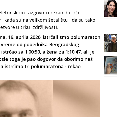
telefonskom razgovoru rekao da trče
 kada su na velikom šetalištu i da su tako
etvore u trku izdržljivosti.
, 19. aprila 2026. istrčali smo polumaraton
ije vreme od pobednika Beogradskog
trčao za 1:00:50, a žena za 1:10:47, ali je
Posle toga je pao dogovor da oborimo naš
ana istrčimo tri polumaratona
- rekao