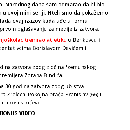
žao. Narednog dana sam odmarao da bi bio
u ovoj mini seriji. Hteli smo da pokažemo
lada ovaj izazov kada uđe u formu
-
prvom oglašavanju za medije iz zatvora.
dnjoškolac trenirao atletiku
u Benkovcu i
zentativcima Borislavom Devićem i
godina zatvora zbog zločina "zemunskog
premijera Zorana Đinđića.
na 30 godina zatvora zbog ubistva
 Zreleca. Pokojna braća Branislav (66) i
imirovi stričevi.
BONUS VIDEO