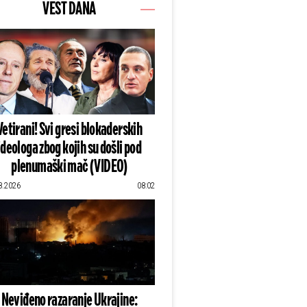
VEST DANA
Vetirani! Svi gresi blokaderskih
ideologa zbog kojih su došli pod
plenumaški mač (VIDEO)
8.2026
08:02
Neviđeno razaranje Ukrajine: