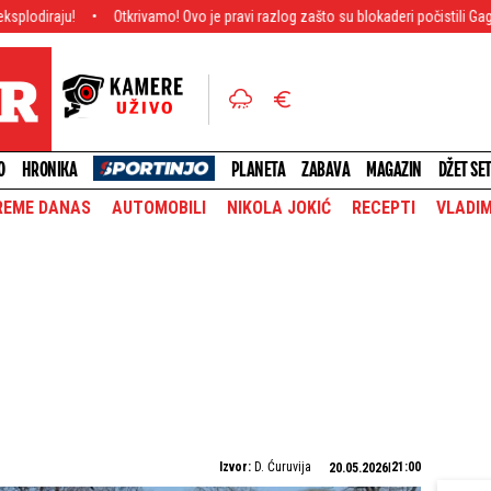
Otkrivamo! Ovo je pravi razlog zašto su blokaderi počistili Gagija Jovanovića
O
HRONIKA
PLANETA
ZABAVA
MAGAZIN
DŽET SE
REME DANAS
AUTOMOBILI
NIKOLA JOKIĆ
RECEPTI
VLADIM
Izvor:
D. Ćuruvija
21:00
20.05.2026