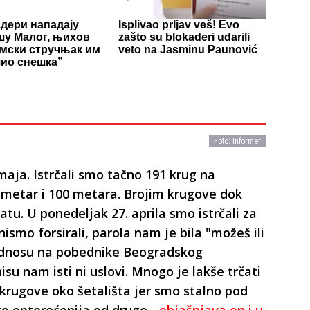
дери нападају
Isplivao prljav veš! Evo
у Малог, њихов
zašto su blokaderi udarili
мски стручњак им
veto na Jasminu Paunović
ио снешка”
Foto: Informer
1. maja. Istrčali smo tačno 191 krug na
lometar i 100 metara. Brojim krugove dok
atu. U ponedeljak 27. aprila smo istrčali za
nismo forsirali, parola nam je bila "možeš ili
odnosu na pobednike Beogradskog
su nam isti ni uslovi. Mnogo je lakše trčati
o krugove oko šetališta jer smo stalno pod