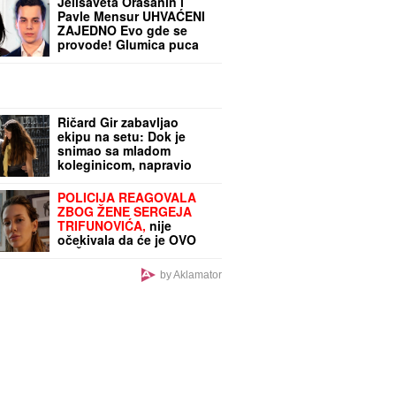
Jelisaveta Orašanin i
Pavle Mensur UHVAĆENI
ZAJEDNO Evo gde se
provode! Glumica puca
od sreće pored 11 godina
mlađeg
Ričard Gir zabavljao
ekipu na setu: Dok je
snimao sa mladom
koleginicom, napravio
potez koji je sve
nasmejao (VIDEO)
POLICIJA REAGOVALA
ZBOG ŽENE SERGEJA
TRIFUNOVIĆA,
nije
očekivala da će je OVO
SAČEKATI u tržnom
centru!
by Aklamator