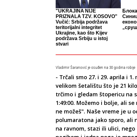
"UKRAJINA NIJE
Блока
PRIZNALA TZV. KOSOVO"
Синиш
Vučić: Srbija podržava
еконо
teritorijalni integritet
„сруш
Ukrajine, kao što Kijev
podržava Srbiju u istoj
stvari
Vladimir Šaranović je osuđen na 30 godina robije
- Trčali smo 27. i 29. aprila i 
velikom šetalištu što je 21 ki
trčimo i gledam štopericu na s
1:49:00. Možemo i bolje, ali se 
ne možeš". Naše vreme je u 
polumaratona jako sporo, ali ni
na ravnom, stazi ili ulici, neg