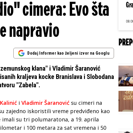
dio" cimera: Evo šta
Gra
08.0
e napravio
PREP
Dodaj Informer kao željeni izvor na Googlu
n "zemunskog klana" i Vladimir Šaranović
isanih kraljeva kocke Branislava i Slobodana
atvoru "Zabela".
Kalinić
i
Vladimir Šaranović
su cimeri na
u zajedno iskoristili vreme predviđeno kao
imali su tri polumaratona, a 19. aprila
kilometar i 100 metara za sat vremena i 50