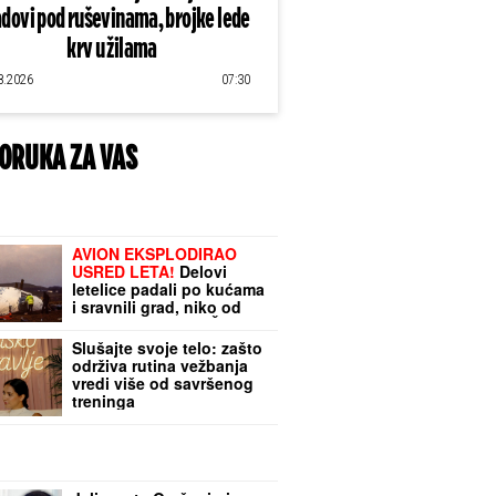
dovi pod ruševinama, brojke lede
krv u žilama
8.2026
07:30
ORUKA ZA VAS
AVION EKSPLODIRAO
USRED LETA!
Delovi
letelice padali po kućama
i sravnili grad, niko od
270 ljudi NIJE PREŽIVEO:
Noć kada je nebo gorelo
Slušajte svoje telo: zašto
održiva rutina vežbanja
vredi više od savršenog
treninga