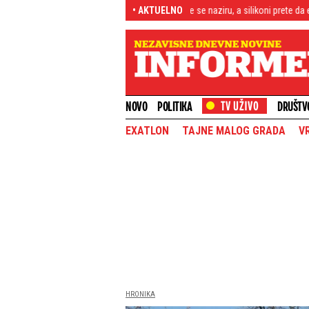
 na greh: Bradavice kao trešnje se naziru, a silikoni prete da eksplodiraju!
• AKTUELNO
NOVO
POLITIKA
DRUŠTV
EXATLON
TAJNE MALOG GRADA
V
HRONIKA