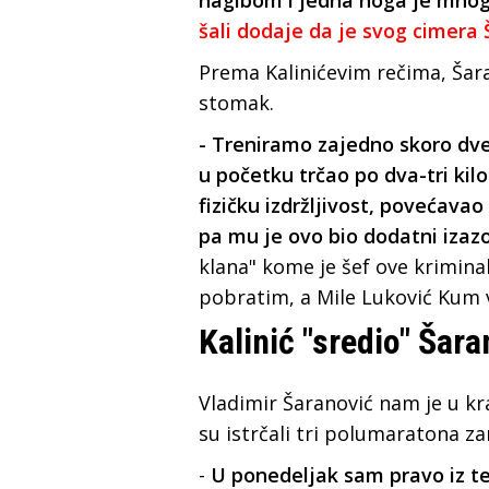
nagibom i jedna noga je mnog
šali dodaje da je svog cimera
Prema Kalinićevim rečima, Šara
stomak.
- Treniramo zajedno skoro dve
u početku trčao po dva-tri ki
fizičku izdržljivost, povećavao
pa mu je ovo bio dodatni izaz
klana" kome je šef ove krimina
pobratim, a Mile Luković Kum 
Kalinić "sredio" Šar
Vladimir Šaranović nam je u k
su istrčali tri polumaratona z
-
U ponedeljak sam pravo iz te