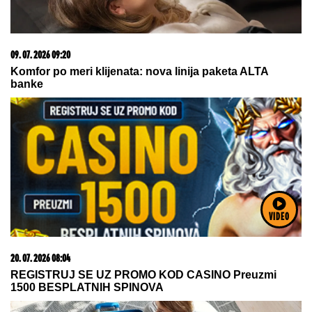
(VIDEO) ŠOK OBRT NAKON BURNOG SUSRETA SA
MILICOM NA ADI BOJANI
Terza video Barbaru! Dva
puta pričali, a onda ga pozvala: "Upisaću se kao
otac"
VIDEO