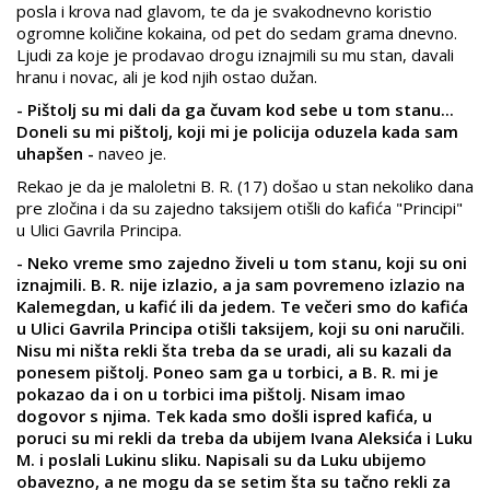
posla i krova nad glavom, te da je svakodnevno koristio
ogromne količine kokaina, od pet do sedam grama dnevno.
Ljudi za koje je prodavao drogu iznajmili su mu stan, davali
hranu i novac, ali je kod njih ostao dužan.
- Pištolj su mi dali da ga čuvam kod sebe u tom stanu...
Doneli su mi pištolj, koji mi je policija oduzela kada sam
uhapšen -
naveo je.
Rekao je da je maloletni B. R. (17) došao u stan nekoliko dana
pre zločina i da su zajedno taksijem otišli do kafića "Principi"
u Ulici Gavrila Principa.
- Neko vreme smo zajedno živeli u tom stanu, koji su oni
iznajmili. B. R. nije izlazio, a ja sam povremeno izlazio na
Kalemegdan, u kafić ili da jedem. Te večeri smo do kafića
u Ulici Gavrila Principa otišli taksijem, koji su oni naručili.
Nisu mi ništa rekli šta treba da se uradi, ali su kazali da
ponesem pištolj. Poneo sam ga u torbici, a B. R. mi je
pokazao da i on u torbici ima pištolj. Nisam imao
dogovor s njima. Tek kada smo došli ispred kafića, u
poruci su mi rekli da treba da ubijem Ivana Aleksića i Luku
M. i poslali Lukinu sliku. Napisali su da Luku ubijemo
obavezno, a ne mogu da se setim šta su tačno rekli za