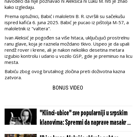
navodeći da nije poznavao ni Aleksića ni Luku M. niti je znao
kako izgledaju.
Prema optužnici, Babić i maloletni B. R. izvršili su sačekušu
ispred kafića 6. juna 2025. Babić je pucao iz pištolja M-57, a
maloletnik iz "valtera".
Ivan Aleksić je pogođen sa više hitaca, uključujući prostrelnu
ranu glave, koja je raznela moždano tkivo. Uspeo je da upali
rendž rover i krene, ali je nakon nekoliko desetina metara
izgubio kontrolu i udario u vozilo GSP, gde je preminuo na licu
mesta.
Babiću zbog ovog brutalnog zločina preti doživotna kazna
zatvora.
BONUS VIDEO
"Klinci-ubice" sve popularniji u srpskim
klanovima: Spremni da naprave masakr i
za 1.000 evra