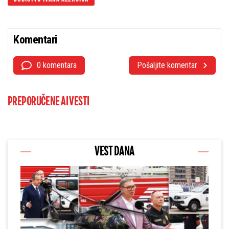
Komentari
0 komentara
Pošaljite komentar
PREPORUČENE AI VESTI
VEST DANA