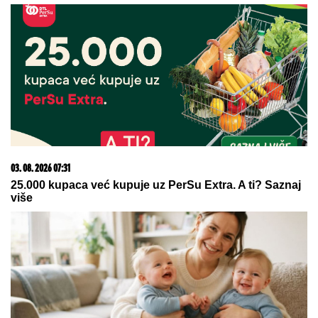
"IMALI SMO RASPRAVU"
Terza progovorio o
susretu sa Milicom u Crnoj Gori: "Zamera mi što
nisam ostao uz njih, ne treba da budemo Kulići"
(VIDEO)