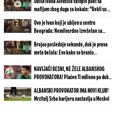
Ubica Ivana Aleksića sklopio pakt sa
mafijom zbog duga za kokain: "Rekli su mi
- ubij ovu dvojicu i kvit smo"
Ovo je Ivan koji je ubijen u centru
Beograda: Nemilosrdno izrešetan sa
deset metaka (FOTO/VIDEO)
Brojao poslednje sekunde, dok je prava
meta bežala: Evo kako se branio
egzekutor Ivana Aleksića
NAVIJAČI BESNI, NE ŽELE ALBANSKOG
PROVOKATORA! Plaćen 11 miliona pa dobio
brutalnu poruku
ALBANSKI PROVOKATOR IMA NOVI KLUB!
Mrzitelj Srba karijeru nastavlja u Moskvi