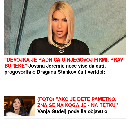
SNIMAO DECU
TELEFONOM U
TURISTIČKOM OBJEKTU:
Uhapšen Italijan u Istri
"Otac je napustio majku
jer je nije voleo, a onda je
ona pozajmljivala novac!"
Ovo je istina o odrastanju