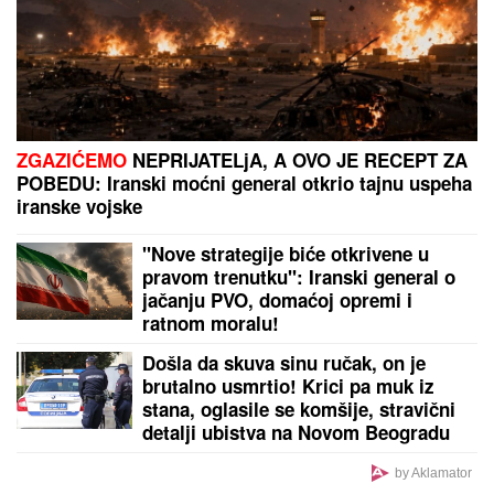
"STANIJA, DA NEMAŠ MOŽDA SUTLIJAŠ?"
Pobednica Elite ostala zatečena pitanjem, o NJENOJ
REAKCIJI pričaju svi (VIDEO)
by Aklamator
PREPORUKA ZA VAS