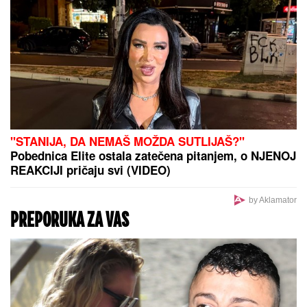
"ČULI SMO ZAPOMAGANJE, A
ONDA SU NAŠLI TELO"
Komšije
otkrile detalje ubistva Milke (82) na
Novom Beogradu: "Sina su
izbegavali..."