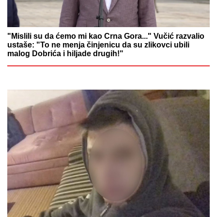
"Mislili su da ćemo mi kao Crna Gora..." Vučić razvalio
ustaše: "To ne menja činjenicu da su zlikovci ubili
malog Dobrića i hiljade drugih!"