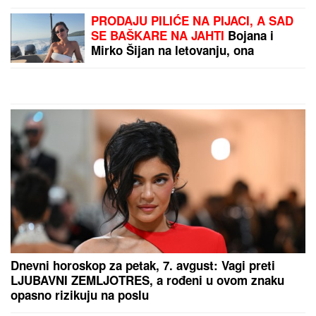
Dina Merlina
Fantastične vesti za one
u 50-im i 60-im: Vaš
mozak u ovim godinama
radi kao ŠVAJCARSKI
SAT!
by Aklamator
PREPORUKA ZA VAS
"DEVOJKA JE RADNICA U NJEGOVOJ FIRMI, PRAVI