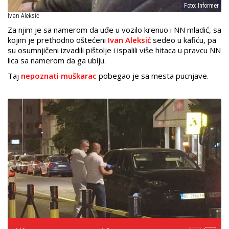
Foto: Informer
Ivan Aleksić
Za njim je sa namerom da uđe u vozilo krenuo i NN mladić, sa
kojim je prethodno oštećeni
Ivan Aleksić
sedeo u kafiću, pa
su osumnjičeni izvadili pištolje i ispalili više hitaca u pravcu NN
lica sa namerom da ga ubiju.
Taj
nepoznati muškarac
pobegao je sa mesta pucnjave.