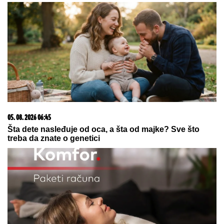
Mina Kostić se nakon izlaska iz
"Laze" ne odvaja od Kaspera: On joj
se sada obratio emotivnim rečima