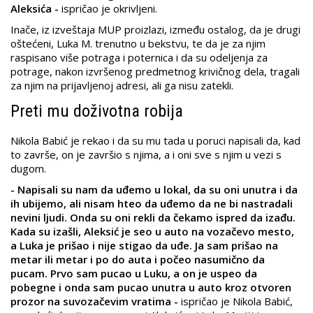
Aleksića -
ispričao je okrivljeni.
Inače, iz izveštaja MUP proizlazi, između ostalog, da je drugi
oštećeni, Luka M. trenutno u bekstvu, te da je za njim
raspisano više potraga i poternica i da su odeljenja za
potrage, nakon izvršenog predmetnog krivičnog dela, tragali
za njim na prijavljenoj adresi, ali ga nisu zatekli.
Preti mu doživotna robija
Nikola Babić je rekao i da su mu tada u poruci napisali da, kad
to završe, on je završio s njima, a i oni sve s njim u vezi s
dugom.
- Napisali su nam da uđemo u lokal, da su oni unutra i da
ih ubijemo, ali nisam hteo da uđemo da ne bi nastradali
nevini ljudi. Onda su oni rekli da čekamo ispred da izađu.
Kada su izašli, Aleksić je seo u auto na vozačevo mesto,
a Luka je prišao i nije stigao da uđe. Ja sam prišao na
metar ili metar i po do auta i počeo nasumično da
pucam. Prvo sam pucao u Luku, a on je uspeo da
pobegne i onda sam pucao unutra u auto kroz otvoren
prozor na suvozačevim vratima -
ispričao je Nikola Babić,