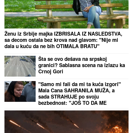
(FOTO, VIDEO) OVO JE ZORAN OSUMNJIČEN ZA
UBISTVO SVOJE MAJKE NA NOVOM BEOGRADU!
Policija ga izvela bosog, KRVAVIH nogu sa lisicama
na rukama, ušao u kola Hitne pomoći
DROGIRAN IZAZVAO SUDAR, JEDNA OSOBA
POGINULA
Vozač iz Novog Pazara uhapšen u
Ulcinju: U nesreći dvoje povređeno