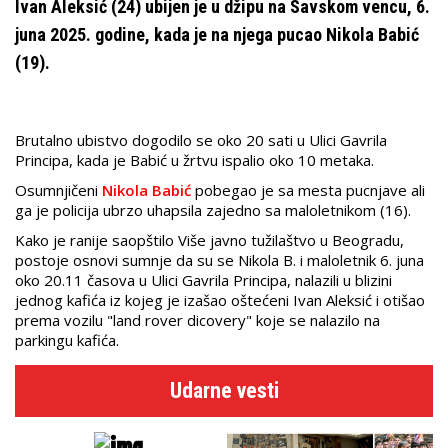
Ivan Aleksić (24) ubijen je u džipu na Savskom vencu, 6.
juna 2025. godine, kada je na njega pucao Nikola Babić
(19).
Brutalno ubistvo dogodilo se oko 20 sati u Ulici Gavrila
Principa, kada je Babić
u žrtvu ispalio oko 10 metaka.
Osumnjičeni
Nikola Babić
pobegao je sa mesta pucnjave ali
ga je policija ubrzo uhapsila zajedno sa maloletnikom (16).
Kako je ranije saopštilo Više javno tužilaštvo u Beogradu,
postoje osnovi sumnje da su se Nikola B. i maloletnik 6. juna
oko 20.11 časova u Ulici Gavrila Principa, nalazili u blizini
jednog kafića iz kojeg je izašao oštećeni Ivan Aleksić i otišao
prema vozilu "land rover dicovery" koje se nalazilo na
parkingu kafića.
Udarne vesti