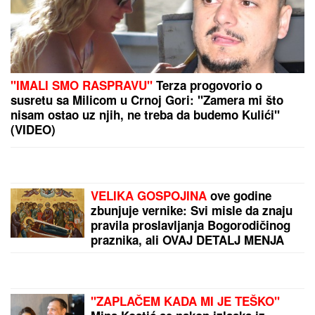
"Zla baba, neka se bavi unucima,
žalim je!" Dara udarila na koleginicu,
isprozivala je kao niko, od ovih reči
joj neće biti dobro