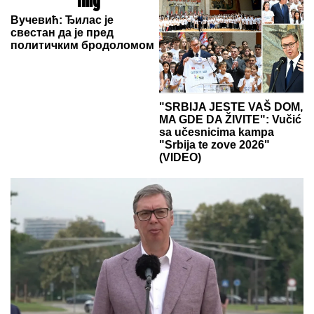
Вучевић: Ђилас је
свестан да је пред
политичким бродоломом
"SRBIJA JESTE VAŠ DOM,
MA GDE DA ŽIVITE": Vučić
sa učesnicima kampa
"Srbija te zove 2026"
(VIDEO)