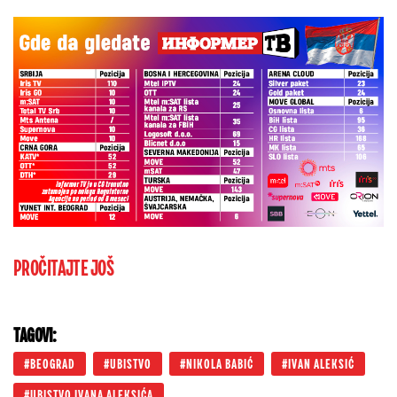
PROČITAJTE JOŠ
TAGOVI:
BEOGRAD
UBISTVO
NIKOLA BABIĆ
IVAN ALEKSIĆ
UBISTVO IVANA ALEKSIĆA