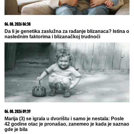
VELIKA GOSPOJINA
ove godine
zbunjuje vernike: Svi misle da znaju
pravila proslavljanja Bogorodičinog
praznika, ali OVAJ DETALJ MENJA
SVE
"ZAPLAČEM KADA MI JE TEŠKO"