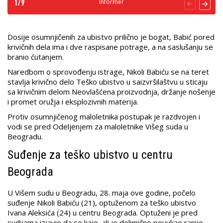
Informer
1
/
9
Dosije osumnjičenih za ubistvo prilično je bogat, Babić pored
krivičnih dela ima i dve raspisane potrage, a na saslušanju se
branio ćutanjem.
Naredbom o sprovođenju istrage, Nikoli Babiću se na teret
stavlja krivično delo Teško ubistvo u saizvršilaštvu u sticaju
sa krivičnim delom Neovlašćena proizvodnja, držanje nošenje
i promet oružja i eksplozivnih materija.
Protiv osumnjičenog maloletnika postupak je razdvojen i
vodi se pred Odeljenjem za maloletnike Višeg suda u
Beogradu.
Suđenje za teško ubistvo u centru
Beograda
U Višem sudu u Beogradu, 28. maja ove godine, počelo
suđenje Nikoli Babiću (21), optuženom za teško ubistvo
Ivana Aleksića (24) u centru Beograda. Optuženi je pred
sudijama izjavio da se kaje, ali je delimično povukao ranije