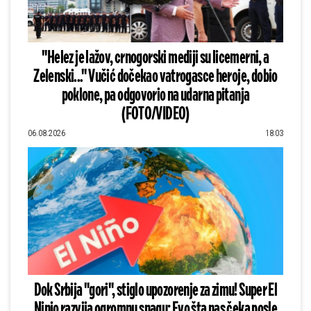
"Helez je lažov, crnogorski mediji su licemerni, a
Zelenski..." Vučić dočekao vatrogasce heroje, dobio
poklone, pa odgovorio na udarna pitanja
(FOTO/VIDEO)
06.08.2026
18:03
Dok Srbija "gori", stiglo upozorenje za zimu! Super El
Ninjo razvija ogromnu snagu: Evo šta nas čeka posle