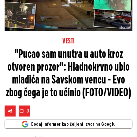
Informer
VESTI
"Pucao sam unutra u auto kroz
otvoren prozor": Hladnokrvno ubio
mladića na Savskom vencu - Evo
zbog čega je to učinio (FOTO/VIDEO)
0
Dodaj Informer kao željeni izvor na Googlu