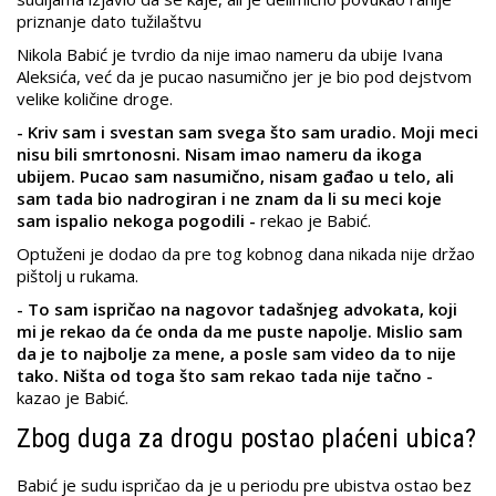
priznanje dato tužilaštvu
Nikola Babić je tvrdio da nije imao nameru da ubije Ivana
Aleksića, već da je pucao nasumično jer je bio pod dejstvom
velike količine droge.
- Kriv sam i svestan sam svega što sam uradio. Moji meci
nisu bili smrtonosni. Nisam imao nameru da ikoga
ubijem. Pucao sam nasumično, nisam gađao u telo, ali
sam tada bio nadrogiran i ne znam da li su meci koje
sam ispalio nekoga pogodili -
rekao je Babić.
Optuženi je dodao da pre tog kobnog dana nikada nije držao
pištolj u rukama.
- To sam ispričao na nagovor tadašnjeg advokata, koji
mi je rekao da će onda da me puste napolje. Mislio sam
da je to najbolje za mene, a posle sam video da to nije
tako. Ništa od toga što sam rekao tada nije tačno -
kazao je Babić.
Zbog duga za drogu postao plaćeni ubica?
Babić je sudu ispričao da je u periodu pre ubistva ostao bez