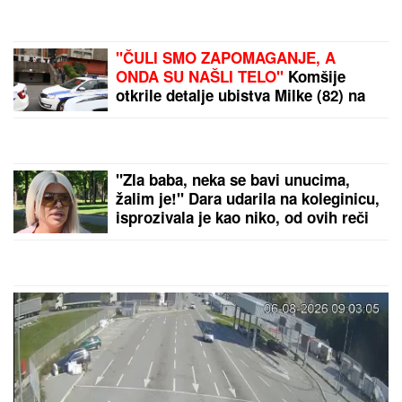
BUREKE"
Jovana Jeremić neće više da ćuti,
progovorila o Draganu Stankoviću i veridbi:
"Poklanjam mu titulu bivšeg dečka JJ"
(FOTO) "AKO JE DETE PAMETNO,
ZNA SE NA KOGA JE - NA TETKU"
Vanja Gudelj podelila objavu o
malom Ilijanu, Anastasija odmah
reagovala