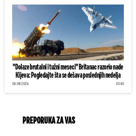
"Dolaze brutalni i tužni meseci" Britanac razorio nade
Kijeva: Pogledajte šta se dešava poslednjih nedelja
06.08.2026
05:40
PREPORUKA ZA VAS