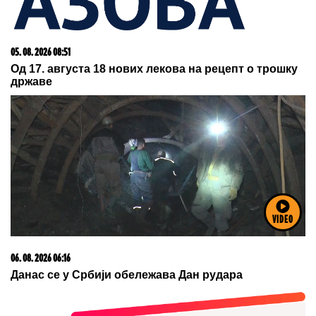
05. 08. 2026 11:59
Centralna Srbija dobija bolnicu od čak 12 spratova -
država ulaže 85 miliona evra
VIDEO
05. 08. 2026 06:45
Šta dete nasleđuje od oca, a šta od majke? Sve što
treba da znate o genetici