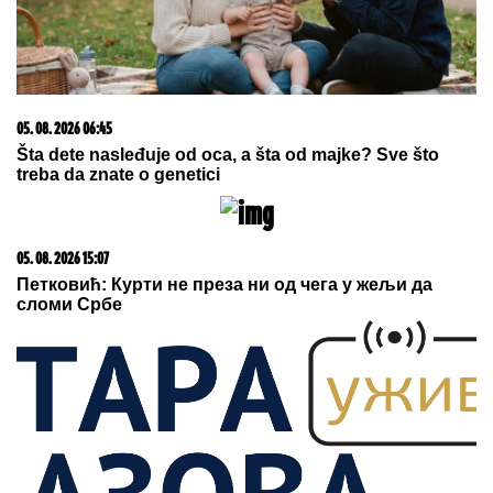
06. 08. 2026 07:31
BOJANA LAZIĆ POKAZALA MAJKU! Sa njom uživa na
letovanju: Doručak u BAZENU, a tek da vidite
voditeljku u bikiniju (FOTO)