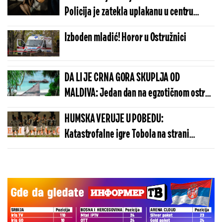
Policija je zatekla uplakanu u centru
Beograda, a ono što im je ispričala ledi
Izboden mladić! Horor u Ostružnici
krv
DA LI JE CRNA GORA SKUPLJA OD
MALDIVA: Jedan dan na egzotičnom ostrvu
može da košta manje nego u Budvi
HUMSKA VERUJE U POBEDU:
Katastrofalne igre Tobola na strani
ulivaju samopouzdanje Partizanu