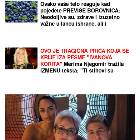
RAZBIJENA BANDA U
ULCINjU: Sa specijalnim
uređajem otimali novac i stvari turistima na Velikoj
plaži
by Aklamator
PREPORUKA ZA VAS