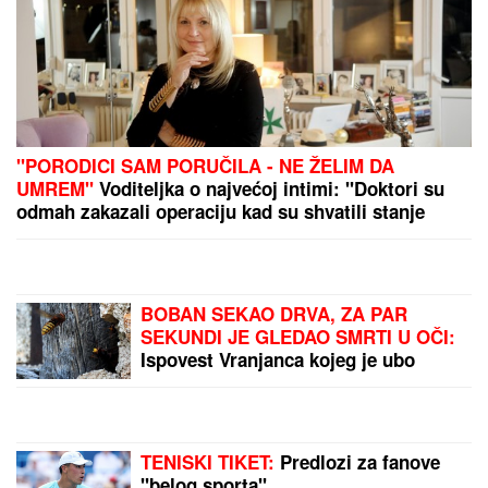
MOLOTOVLJEV KOKTEL BAČEN NA POZNATI
HOTEL
Drama na Novom Beogradu: Buknula velika
vatra, radnik sprečio katastrofu
"Ne daj Bože da meni dete kaže
nešto ružno! Ja sam njih pratila":
Pevačica otkrila šta je sve radila
zbog dece, o ovome nikada nije
pričala