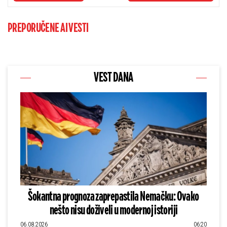
PREPORUČENE AI VESTI
VEST DANA
Šokantna prognoza zaprepastila Nemačku: Ovako
nešto nisu doživeli u modernoj istoriji
06.08.2026
06:20