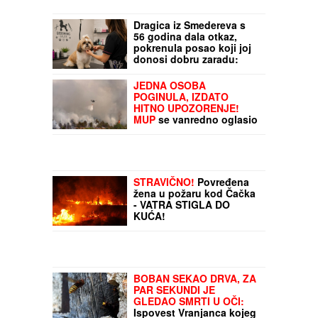
Dragica iz Smedereva s
56 godina dala otkaz,
pokrenula posao koji joj
donosi dobru zaradu:
Evo kako je spojila lepo i
korisno
JEDNA OSOBA
POGINULA, IZDATO
HITNO UPOZORENJE!
MUP
se vanredno oglasio
zbog požara GIGANTSKIH
RAZMERA u Deliblatskoj
peščari i kod Požarevca