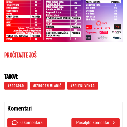
PROČITAJTE JOŠ
TAGOVI:
BEOGRAD
IZBODEN MLADIĆ
ZELENI VENAC
Komentari
0 komentara
Pošaljite komentar