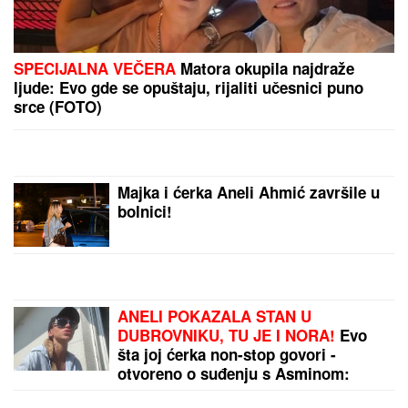
Svi misle da znaju kakvo je SUTOMORE, a zapravo
pamte mesto koje više ne postoji: Branka sa lica
mesta otkriva zašto ga danas vredi posetiti
Ovako vaše telo reaguje kad
pojedete PREVIŠE BOROVNICA:
Neodoljive su, zdrave i izuzetno
važne u lancu ishrane, ali i
superhrana IMA SVOJE MANE
OVO JE TRAGIČNA PRIČA KOJA SE
KRIJE IZA PESME "IVANOVA
KORITA"
Merima Njegomir tražila