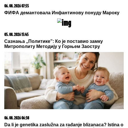
09. 07. 2026 09:20
Komfor po meri klijenata: nova linija paketa ALTA
banke
05. 08. 2026 14:12
Koliko visoku temperaturu ljudsko telo može da izdrži?