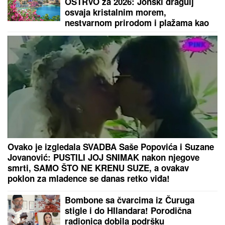
bolnici!
ANELI POKAZALA STAN U
DUBROVNIKU, TU JE I NORA!
Evo
šta joj ćerka non-stop govori -
otvoreno o suđenju s Asminom:
"Stanija je budaletina" (VIDEO)