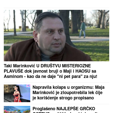
IZMENU teksta: "Ti stihovi su
naknadno dopisani"
SPECIJALNA VEČERA
Matora okupila najdraže
ljude: Evo gde se opuštaju, rijaliti učesnici puno
srce (FOTO)
Majka i ćerka Aneli Ahmić završile u