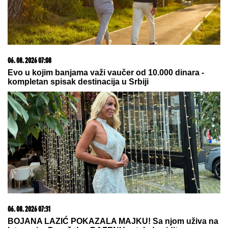
06. 08. 2026 06:38
Da li je genetika zaslužna za rađanje blizanaca? Istina o
naslednim faktorima i blizanačkoj trudnoći