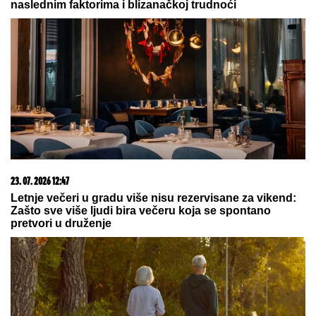
03. 08. 2026 13:23
Hibrid broj 1 koji osvaja Evropu, sada po specijalnoj
akcijskoj ceni od 19.990€ do 31.8.
06. 08. 2026 07:55
ФИФА демантовала Инфантинову понуду Мароку
05. 08. 2026 15:45
Сазнања „Политике”: Ко је поставио замку
Митрополиту Методију у Горњем Заостру