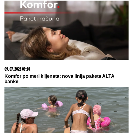
17. 07. 2026 09:41
Skoro svaka kuća u Jugoslaviji imala je ovu lampu, a
danas vredi i do 2.000 evra: Mnogi je čuvaju u
podrumu, a pojma nemaju kakvo blago imaju
03. 08. 2026 07:31
25.000 kupaca već kupuje uz PerSu Extra. A ti? Saznaj
više