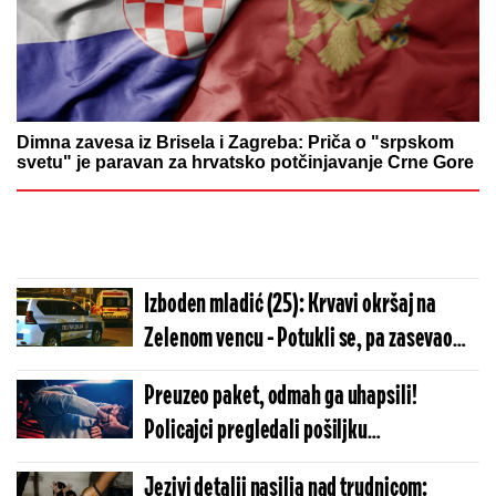
Dimna zavesa iz Brisela i Zagreba: Priča o "srpskom
svetu" je paravan za hrvatsko potčinjavanje Crne Gore
Izboden mladić (25): Krvavi okršaj na
Zelenom vencu - Potukli se, pa zasevao
nož
Preuzeo paket, odmah ga uhapsili!
Policajci pregledali pošiljku
Beograđanina - Ostali u šoku
Jezivi detalji nasilja nad trudnicom: