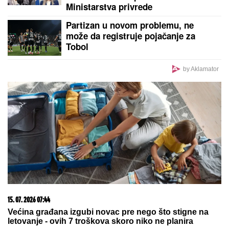
Taki Marinković U DRUŠTVU MISTERIOZNE
PLAVUŠE dok javnost bruji o Maji i HAOSU sa
Asminom - kao da ne daje "ni pet para" za nju!
Napravila kolaps u organizmu: Maja
Marinković je zloupotrebila lek čije
je korišćenje strogo propisano
Proglašeno NAJLEPŠE GRČKO
OSTRVO za 2026: Jonski dragulj
osvaja kristalnim morem,
nestvarnom prirodom i plažama kao
sa razglednice