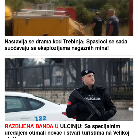
Odbijala hospitalizaciju! Isplivali novi detalji o
zdravlju Mine Kostić!
KAKAV TENISKI ŠOK:
Aleksander
Zverev eliminisan u Montrealu!