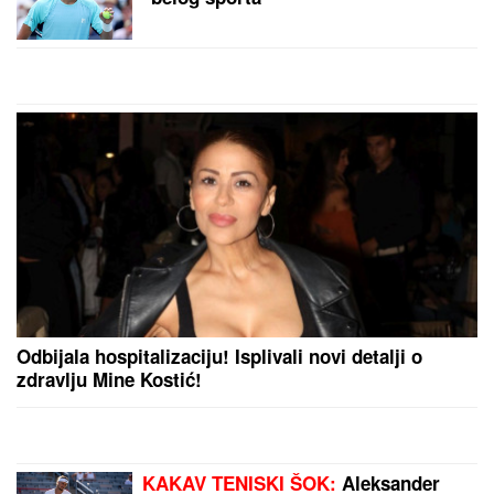
(VIDEO) LEPA BRENA PALA NA
NASTUPU U BUDVI
Skočili odmah da
joj pomognu - Prija i nova snajka
đuskale, a evo šta je Viktor radio
cele noći
"PORODICI SAM PORUČILA - NE ŽELIM DA
UMREM"
Voditeljka o najvećoj intimi: "Doktori su
odmah zakazali operaciju kad su shvatili stanje
stvari", ovo je samo jednom pričala