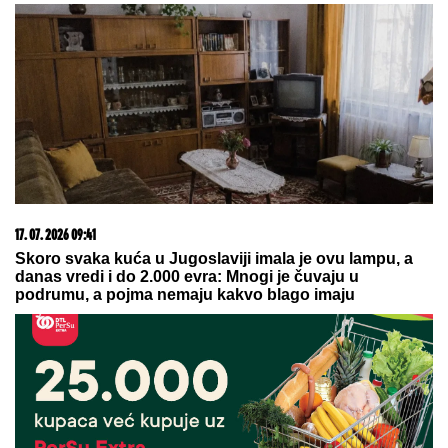
Ovako je izgledala SVADBA Saše Popovića i Suzane
Jovanović: PUSTILI JOJ SNIMAK nakon njegove
smrti, SAMO ŠTO NE KRENU SUZE, a ovakav
poklon za mladence se danas retko viđa!
Bombone sa čvarcima iz Čuruga
stigle i do HIlandara! Porodična
radionica dobila podršku
Ministarstva privrede
Partizan u novom problemu, ne
može da registruje pojačanje za
Tobol
by Aklamator