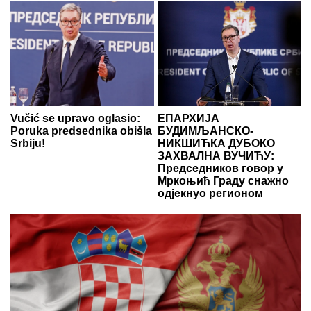
Vučić se upravo oglasio:
ЕПАРХИЈА
Poruka predsednika obišla
БУДИМЉАНСКО-
Srbiju!
НИКШИЋКА ДУБОКО
ЗАХВАЛНА ВУЧИЋУ:
Председников говор у
Мркоњић Граду снажно
одјекнуо регионом