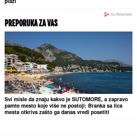
Nada Topčagić prekinula koncert, pa se obratila
OBEZBEĐENJU: "Ne mogu da skočim, slomiću
nogu!", evo šta se desilo
Nastavlja se drama kod Trebinja: Spasioci se sada
suočavaju sa eksplozijama nagaznih mina!