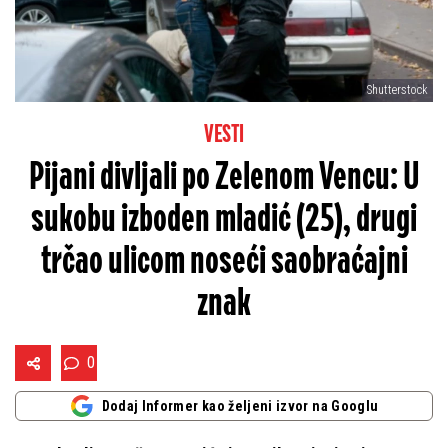
Shutterstock
VESTI
Pijani divljali po Zelenom Vencu: U
sukobu izboden mladić (25), drugi
trčao ulicom noseći saobraćajni
znak
0
Dodaj Informer kao željeni izvor na Googlu