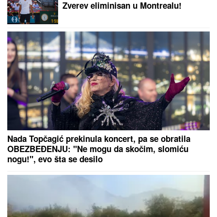
BOBAN SEKAO DRVA, ZA PAR
SEKUNDI JE GLEDAO SMRTI U OČI:
Ispovest Vranjanca kojeg je ubo
stršljen ledi krv u žilama
TENISKI TIKET:
Predlozi za fanove
"belog sporta"