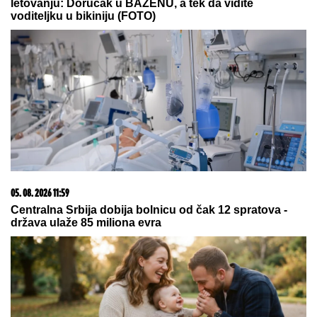
23. 07. 2026 12:47
Letnje večeri u gradu više nisu rezervisane za vikend:
Zašto sve više ljudi bira večeru koja se spontano
pretvori u druženje
06. 08. 2026 07:08
Evo u kojim banjama važi vaučer od 10.000 dinara -
kompletan spisak destinacija u Srbiji