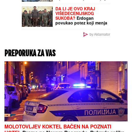
STRAVIČNO!
Povređena
žena u požaru kod Čačka
- VATRA STIGLA DO
KUĆA!