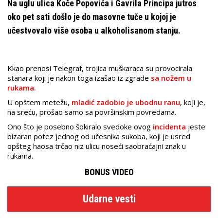
Na uglu ulica Koče Popovića i Gavrila Principa jutros
oko pet sati došlo je do masovne tuče u kojoj je
učestvovalo više osoba u alkoholisanom stanju.
Kkao prenosi Telegraf, trojica muškaraca su provocirala
stanara koji je nakon toga izašao iz zgrade
sa nožem u
rukama.
U opštem metežu,
mladić zadobio je ubodnu ranu
, koji je,
na sreću, prošao samo sa površinskim povredama.
Ono što je posebno šokiralo svedoke ovog
incidenta
jeste
bizaran potez jednog od učesnika sukoba, koji je usred
opšteg haosa trčao niz ulicu noseći saobraćajni znak u
rukama.
BONUS VIDEO
Udarne vesti