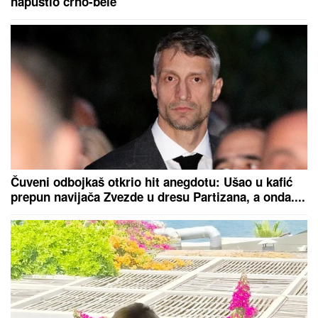
napustio crno-bele
Čuveni odbojkaš otkrio hit anegdotu: Ušao u kafić
prepun navijača Zvezde u dresu Partizana, a onda....