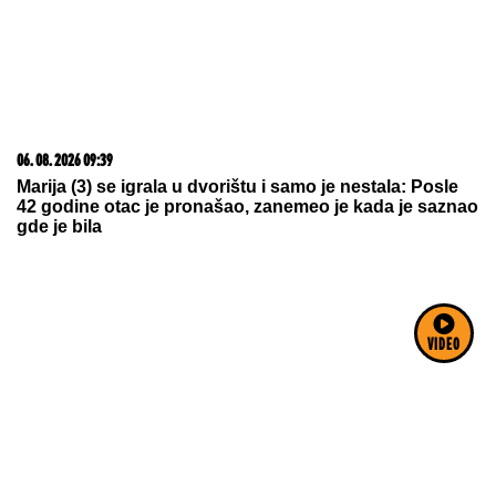
06. 08. 2026 09:39
Marija (3) se igrala u dvorištu i samo je nestala: Posle
42 godine otac je pronašao, zanemeo je kada je saznao
gde je bila
VIDEO