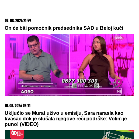
09. 08. 2026 21:59
On će biti pomoćnik predsednika SAD u Beloj kući
10. 08. 2026 03:31
Uključio se Murat uživo u emisiju, Sara narasla kao
kvasac dok je slušala njegove reči podrške: Volim je
puno! (VIDEO)