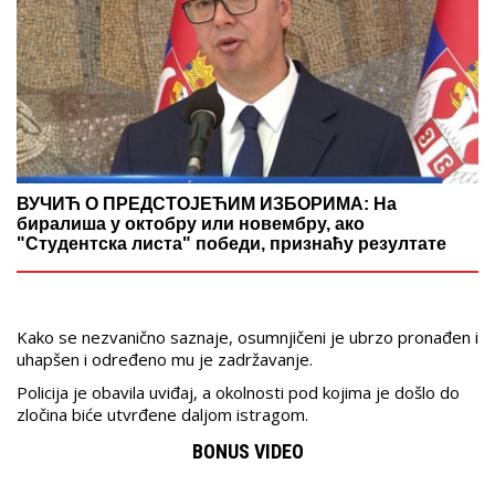
ВУЧИЋ О ПРЕДСТОЈЕЋИМ ИЗБОРИМА: На
биралиша у октобру или новембру, ако
"Студентска листа" победи, признаћу резултате
Kako se nezvanično saznaje, osumnjičeni je ubrzo pronađen i
uhapšen i određeno mu je zadržavanje.
Policija je obavila uviđaj, a okolnosti pod kojima je došlo do
zločina biće utvrđene daljom istragom.
BONUS VIDEO