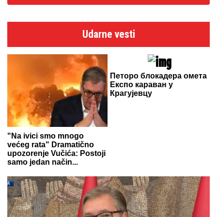
Udarne vesti
Петоро блокадера омета
Експо караван у
Крагујевцу
"Na ivici smo mnogo
većeg rata" Dramatično
upozorenje Vučića: Postoji
samo jedan način...