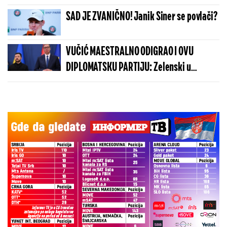
optuženi
SAD JE ZVANIČNO! Janik Siner se povlači?
VUČIĆ MAESTRALNO ODIGRAO I OVU
DIPLOMATSKU PARTIJU: Zelenski u
Beogradu potvrdio - Kosovo je Srbija