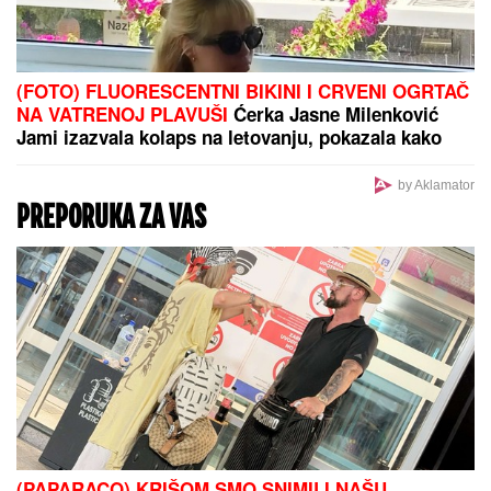
(FOTO) FLUORESCENTNI BIKINI I CRVENI OGRTAČ
NA VATRENOJ PLAVUŠI
Ćerka Jasne Milenković
Jami izazvala kolaps na letovanju, pokazala kako
uživa
by Aklamator
PREPORUKA ZA VAS
(PAPARACO) KRIŠOM SMO SNIMILI NAŠU