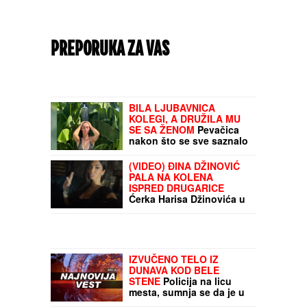
PREPORUKA ZA VAS
BILA LJUBAVNICA
KOLEGI, A DRUŽILA MU
SE SA ŽENOM
Pevačica
nakon što se sve saznalo
otišla iz Srbije: Sada se
skinula i pokazala
(VIDEO) ĐINA DŽINOVIĆ
brutalno telo
PALA NA KOLENA
ISPRED DRUGARICE
Ćerka Harisa Džinovića u
transu na Cecinom
koncertu, haljina sa
prorezima pokazala
previše
IZVUČENO TELO IZ
DUNAVA KOD BELE
STENE
Policija na licu
mesta, sumnja se da je u
pitanju muškarac koji je