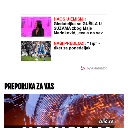
iskočio iz čamca
HAOS U EMISIJI!
Gledateljka se GUŠILA U
SUZAMA zbog Maje
Marinković, jecala na sav
glas: "Mnogo mi je
teško"
NAŠI PREDLOZI:
"Tip" -
tiket za ponedeljak
by Aklamator
PREPORUKA ZA VAS