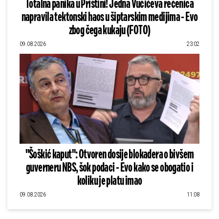
Totalna panika u Prištini! Jedna Vučićeva rečenica
napravila tektonski haos u šiptarskim medijima - Evo
zbog čega kukaju (FOTO)
09.08.2026
23:02
"Šoškić kaput": Otvoren dosije blokadera o bivšem
guverneru NBS, šok podaci - Evo kako se obogatio i
koliku je platu imao
09.08.2026
11:08