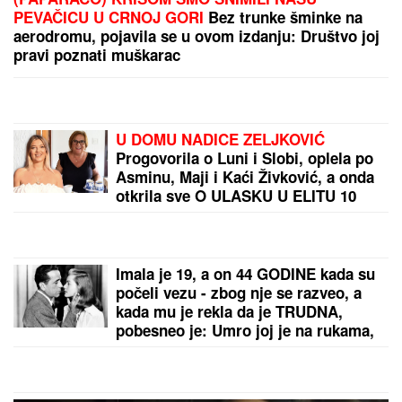
PEVAČICU U CRNOJ GORI
Bez trunke šminke na
aerodromu, pojavila se u ovom izdanju: Društvo joj
pravi poznati muškarac
U DOMU NADICE ZELJKOVIĆ
Progovorila o Luni i Slobi, oplela po
Asminu, Maji i Kaći Živković, a onda
otkrila sve O ULASKU U ELITU 10
SA KIJOM: "Dečko joj je sportista"
(VIDEO)
Imala je 19, a on 44 GODINE kada su
počeli vezu - zbog nje se razveo, a
kada mu je rekla da je TRUDNA,
pobesneo je: Umro joj je na rukama,
ona je njihovu ljubav čuvala do smrti