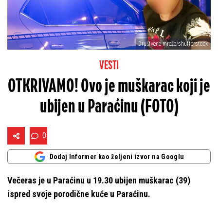
Društvene mreže/shutterstock
VESTI
OTKRIVAMO! Ovo je muškarac koji je
ubijen u Paraćinu (FOTO)
0
Dodaj Informer kao željeni izvor na Googlu
Večeras je u Paraćinu u 19.30 ubijen muškarac (39)
ispred svoje porodične kuće u Paraćinu.