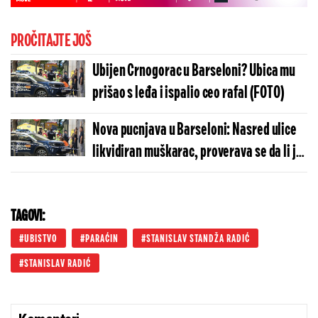
PROČITAJTE JOŠ
Ubijen Crnogorac u Barseloni? Ubica mu
prišao s leđa i ispalio ceo rafal (FOTO)
Nova pucnjava u Barseloni: Nasred ulice
likvidiran muškarac, proverava se da li je
u vezi sa ubistvom Maria Đolovića
TAGOVI:
UBISTVO
PARAĆIN
STANISLAV STANDŽA RADIĆ
STANISLAV RADIĆ