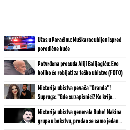
Užas u Paraćinu: Muškarac ubijen ispred
porodične kuće
Potvrđena presuda Aliji Balijagiću: Evo
koliko će robijati za teško ubistvo (FOTO)
Misterija ubistva pevača "Granda"!
Supruga: "Gde su zapisnici? ​Ko krije
obdukcioni nalaz?"
Misterija ubistva generala Buhe! Makina
grupa u bekstvu, predao se samo jedan