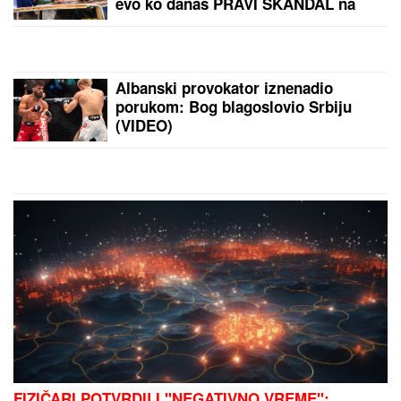
evo ko danas PRAVI SKANDAL na
poslu
Albanski provokator iznenadio
porukom: Bog blagoslovio Srbiju
(VIDEO)
FIZIČARI POTVRDILI "NEGATIVNO VREME":