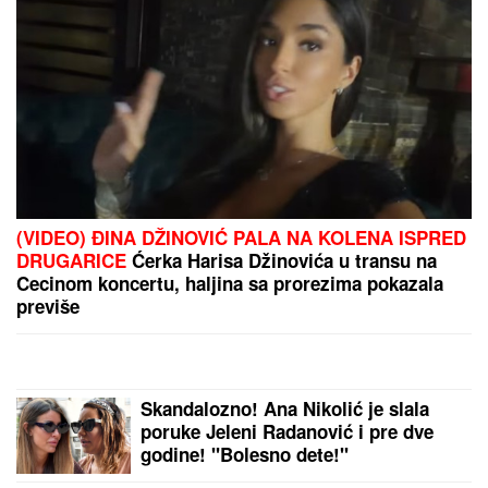
(VIDEO) ĐINA DŽINOVIĆ PALA NA KOLENA ISPRED
DRUGARICE
Ćerka Harisa Džinovića u transu na
Cecinom koncertu, haljina sa prorezima pokazala
previše
Skandalozno! Ana Nikolić je slala
poruke Jeleni Radanović i pre dve
godine! "Bolesno dete!"