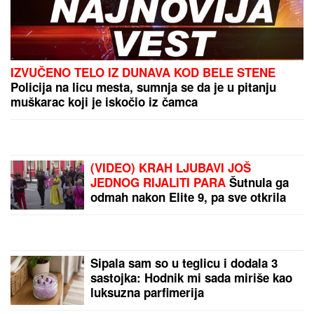
IZVUČENO TELO IZ DUNAVA KOD BELE STENE
Policija na licu mesta, sumnja se da je u pitanju
muškarac koji je iskočio iz čamca
(VIDEO) KRAH LJUBAVI JOŠ
JEDNOG RIJALITI PARA
Šutnula ga
odmah nakon Elite 9, pa sve otkrila
javno: Ništa od preseljenja, pukla
ljubav preko noći
Sipala sam so u teglicu i dodala 3
sastojka: Hodnik mi sada miriše kao
luksuzna parfimerija