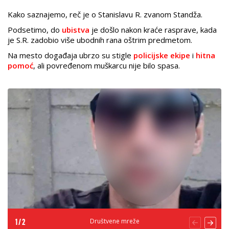
Kako saznajemo, reč je o Stanislavu R. zvanom Standža.
Podsetimo, do
ubistva
je došlo nakon kraće rasprave, kada
je S.R. zadobio više ubodnih rana oštrim predmetom.
Na mesto događaja ubrzo su stigle
policijske ekipe
i
hitna
pomoć
, ali povređenom muškarcu nije bilo spasa.
Društvene mreže
1
/
2