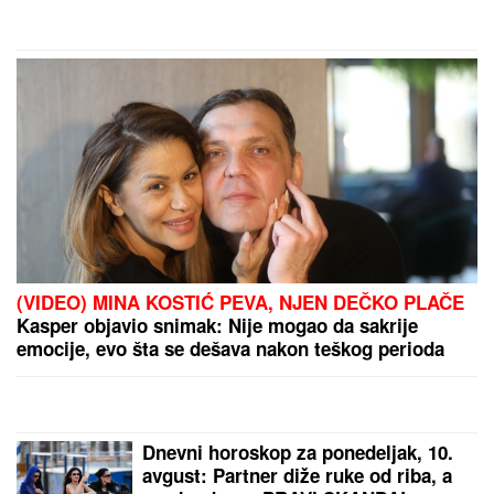
(VIDEO) MINA KOSTIĆ PEVA, NJEN DEČKO PLAČE
Kasper objavio snimak: Nije mogao da sakrije
emocije, evo šta se dešava nakon teškog perioda
Dnevni horoskop za ponedeljak, 10.
avgust: Partner diže ruke od riba, a