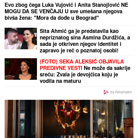
Evo zbog čega Luka Vujović i Anita Stanojlović NE
MOGU DA SE VENČAJU U sve umešana njegova
bivša žena: "Mora da dođe u Beograd"
Sita Ahmić ga je predstavila kao
nepriznatog sina Asmina Durdžića, a
sada je otkriven njegov identitet i
zapravo je reč o poznatoj osobi!
(FOTO) SEKA ALEKSIĆ OBJAVILA
PREDIVNE VESTI
Ne može da sakrije
sreću: Zvala je devojčica koju je
vodila na maturu
by Aklamator