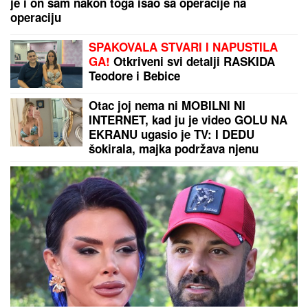
je i on sam nakon toga išao sa operacije na
operaciju
SPAKOVALA STVARI I NAPUSTILA
GA!
Otkriveni svi detalji RASKIDA
Teodore i Bebice
Otac joj nema ni MOBILNI NI
INTERNET, kad ju je video GOLU NA
EKRANU ugasio je TV: I DEDU
šokirala, majka podržava njenu
karijeru! Ovo je "obična" porodica
NAJVEĆE UZDANICE HOLIVUDA