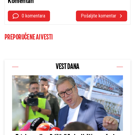
Komentari
0 komentara
Pošaljite komentar
PREPORUČENE AI VESTI
VEST DANA