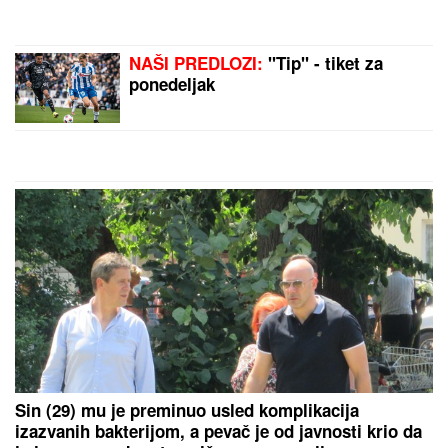
NAŠI PREDLOZI:
"Tip" - tiket za
ponedeljak
Sin (29) mu je preminuo usled komplikacija
izazvanih bakterijom, a pevač je od javnosti krio da