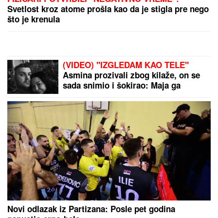
Svetlost kroz atome prošla kao da je stigla pre nego
što je krenula
(VIDEO) "IZGLEDAM KAO TELE"
Asmina prozivali zbog kilaže, on se
sada snimio i šokirao: Maja ga
momentalno prekorila
Novi odlazak iz Partizana: Posle pet godina