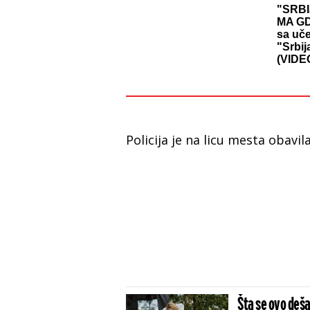
"SRBI
MA GD
sa uč
"Srbij
(VIDE
Policija je na licu mesta obavil
Šta se ovo deša