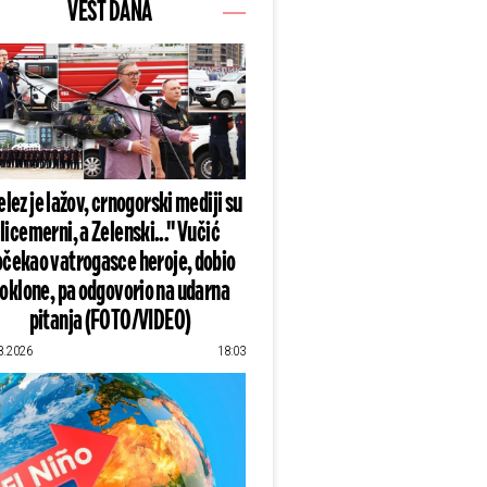
VEST DANA
lez je lažov, crnogorski mediji su
licemerni, a Zelenski..." Vučić
čekao vatrogasce heroje, dobio
oklone, pa odgovorio na udarna
pitanja (FOTO/VIDEO)
8.2026
18:03