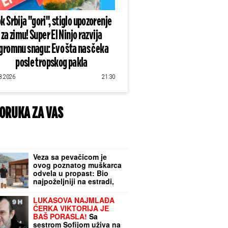
k Srbija "gori", stiglo upozorenje
za zimu! Super El Ninjo razvija
gromnu snagu: Evo šta nas čeka
posle tropskog pakla
8.2026
21:30
ORUKA ZA VAS
Veza sa pevačicom je
ovog poznatog muškarca
odvela u propast: Bio
najpoželjniji na estradi,
pa se odselio iz Srbije
LUKASOVA NAJMLAĐA
ĆERKA VIKTORIJA JE
BAŠ PORASLA!
Sa
sestrom Sofijom uživa na