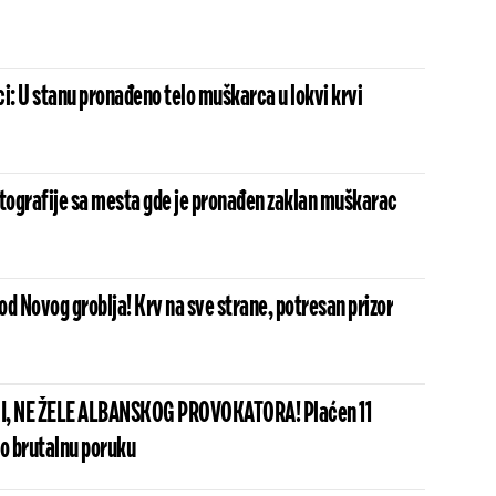
i: U stanu pronađeno telo muškarca u lokvi krvi
otografije sa mesta gde je pronađen zaklan muškarac
d Novog groblja! Krv na sve strane, potresan prizor
I, NE ŽELE ALBANSKOG PROVOKATORA! Plaćen 11
io brutalnu poruku