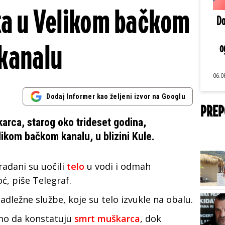
ta u Velikom bačkom
Do
kanalu
o
06.0
Dodaj Informer kao željeni izvor na Googlu
PREP
rca, starog oko trideset godina,
ikom bačkom kanalu, u blizini Kule.
ađani su uočili
telo
u vodi i odmah
oć, piše Telegraf.
adležne službe, koje su telo izvukle na obalu.
amo da konstatuju
smrt muškarca
, dok