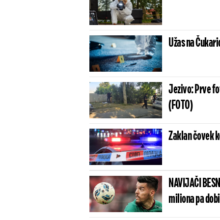
Užas na Čukaric
Jezivo: Prve f
(FOTO)
Zaklan čovek ko
NAVIJAČI BESN
miliona pa dob