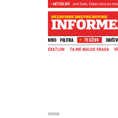
Tinejdžer (19) sejao strah po Novom Sadu: Čekao žene po mračnim ćoškovi
• AKTUELNO
NOVO
POLITIKA
DRUŠTV
EXATLON
TAJNE MALOG GRADA
V
HRONIKA