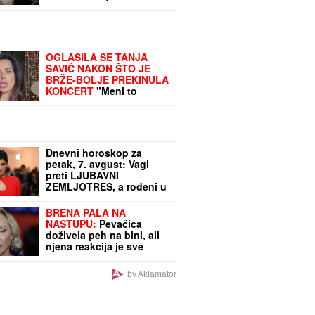
moru: Ponosna mama
Sonja pokazala fotke,
puno joj srce
OGLASILA SE TANJA
SAVIĆ NAKON ŠTO JE
BRŽE-BOLJE PREKINULA
KONCERT
"Meni to
mnogo znači", čim je
shvatila da situacija
IZMIČE KONTROLI morala
da reaguje
Dnevni horoskop za
petak, 7. avgust: Vagi
preti LJUBAVNI
ZEMLJOTRES, a rođeni u
ovom znaku opasno
rizikuju na poslu
BRENA PALA NA
NASTUPU:
Pevačica
doživela peh na bini, ali
njena reakcija je sve
oduševila (VIDEO)
by Aklamator