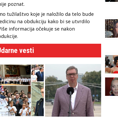
ije poznat.
o tužilaštvo koje je naložilo da telo bude
edicinu na obdukciju kako bi se utvrdilo
 Više informacija očekuje se nakon
bdukcije.
Udarne vesti