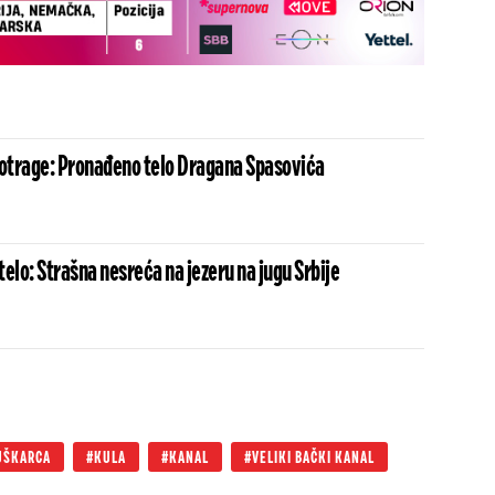
potrage: Pronađeno telo Dragana Spasovića
 telo: Strašna nesreća na jezeru na jugu Srbije
UŠKARCA
KULA
KANAL
VELIKI BAČKI KANAL