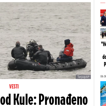
"He
do
p
06.0
Tanjug/AP
VESTI
 kod Kule: Pronađeno