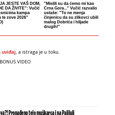
JA JESTE VAŠ DOM,
"Mislili su da ćemo mi kao
E DA ŽIVITE": Vučić
Crna Gora..." Vučić razvalio
esnicima kampa
ustaše: "To ne menja
a te zove 2026"
činjenicu da su zlikovci ubili
O)
malog Dobrića i hiljade
drugih!"
a
uviđaj
, a istraga je u toku.
BONUS VIDEO
va?! Pronađeno telo muškarca i na Paliluli