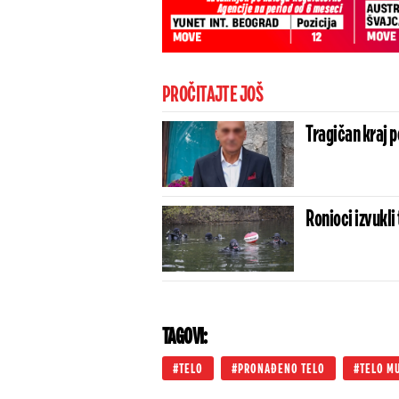
PROČITAJTE JOŠ
Tragičan kraj 
Ronioci izvukli
TAGOVI:
TELO
PRONAĐENO TELO
TELO M