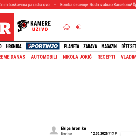
ma pa radio ovo
Bomba decenije: Rodri izabrao Barselonu! Španski velemaj
O
HRONIKA
PLANETA
ZABAVA
MAGAZIN
DŽET SE
REME DANAS
AUTOMOBILI
NIKOLA JOKIĆ
RECEPTI
VLADIM
Ekipa hronike
11:19
12.06.2026
Novinar