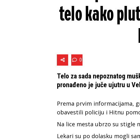
telo kako plu
0
Telo za sada nepoznatog muška
pronađeno je juče ujutru u Vel
Prema prvim informacijama, gr
obavestili policiju i Hitnu pom
Na lice mesta ubrzo su stigle n
Lekari su po dolasku mogli s