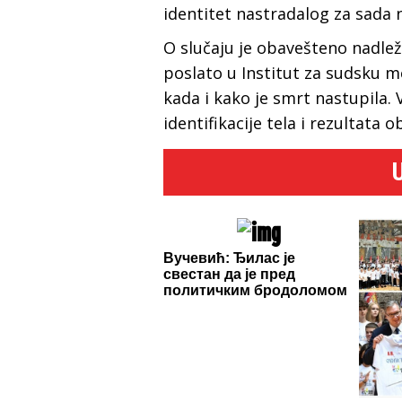
identitet nastradalog za sada n
O slučaju je obavešteno nadležn
poslato u Institut za sudsku m
kada i kako je smrt nastupila.
identifikacije tela i rezultata o
Вучевић: Ђилас је
свестан да је пред
политичким бродоломом